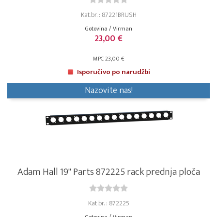
Kat.br. : 87221BRUSH
Gotovina / Virman
23,00 €
MPC 23,00 €
Isporučivo po narudžbi
Nazovite nas!
Adam Hall 19" Parts 872225 rack prednja ploča
Kat.br. : 872225