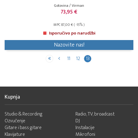
Gotovina / Virman
73,95 €
MPC 87,00 € ( -15% )
Isporučivo po narudžbi
Nazovite nas!
11
12
13
Kupnja
Studio & Recording
Radio, TV, broadcast
Ozvučenje
DJ
Gitare i bass gitare
Instalacije
Klavijature
Mikrofoni