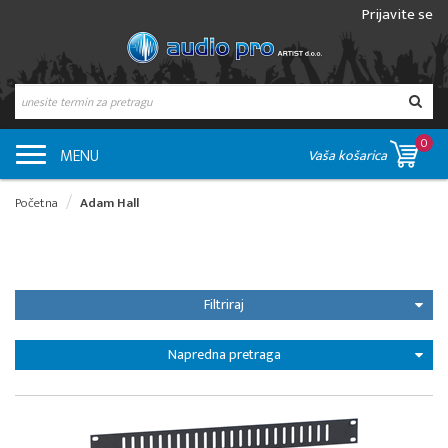
Prijavite se
0
MENU
Vaša košarica
Početna
Adam Hall
Filtriraj
Napredna pretraga