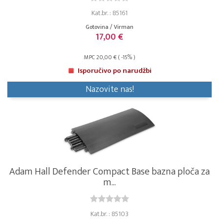
Kat.br. : 85161
Gotovina / Virman
17,00 €
MPC 20,00 € ( -15% )
Isporučivo po narudžbi
Nazovite nas!
Adam Hall Defender Compact Base bazna ploča za
m...
Kat.br. : 85103