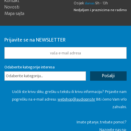
Kontakt
Osijek
9h - 13h
danas
Novosti
Nedjeljom i praznicima ne radimo
Mapa sajta
Prijavite se na NEWSLETTER
Odaberite kategorije interesa
Odaberite kategoriju...
Uočili ste krivu sliku, grešku u tekstu ili krivu informaciju? Prijavite nam
pogrešku na e-mail adresu:
webshop@audiopro.hr
Biti ćemo Vam vrlo
zahvalni.
​Imate pitanje, trebate pomoć?
Nazovite nas na: