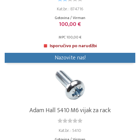
Kat.br. : 874716
Gotovina / Virman
100,00 €
MPC 100,00 €
Isporučivo po narudžbi
Nazovite nas!
Adam Hall 5410 M6 vijak za rack
Kat.br. : 5410
Gotovina / Virman