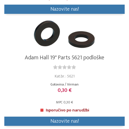
Nazovite nas!
Adam Hall 19" Parts 5621 podloške
Kat.br. : 5621
Gotovina / Virman
0,30 €
MPC 0,30 €
Isporučivo po narudžbi
Nazovite nas!