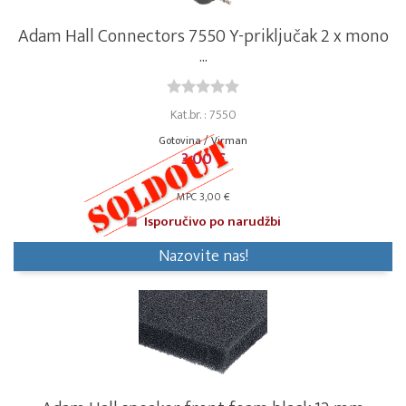
Adam Hall Connectors 7550 Y-priključak 2 x mono
...
Kat.br. : 7550
Gotovina / Virman
3,00 €
MPC 3,00 €
Isporučivo po narudžbi
Nazovite nas!