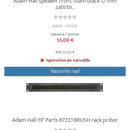
Adam Hall speaker front foam black 12 mm
zaštitn...
Kat.br. : 019512
Gotovina / Virman
55,00 €
MPC 55,00 €
Isporučivo po narudžbi
Nazovite nas!
Adam Hall 19" Parts 87221 BRUSH rack pribor