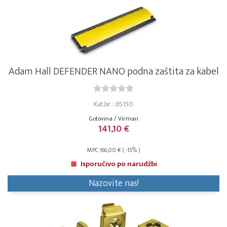
Adam Hall DEFENDER NANO podna zaštita za kabel
Kat.br. : 85150
Gotovina / Virman
141,10 €
MPC 166,00 € ( -15% )
Isporučivo po narudžbi
Nazovite nas!