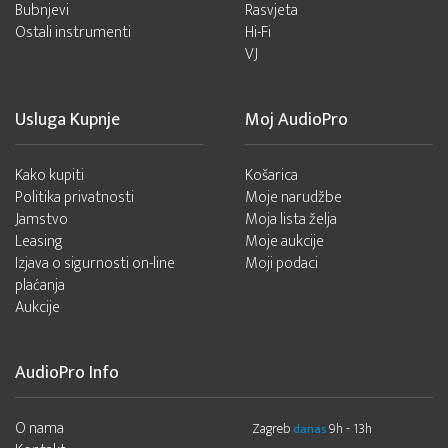
Bubnjevi
Rasvjeta
Ostali instrumenti
Hi-Fi
VJ
Usluga Kupnje
Moj AudioPro
Kako kupiti
Košarica
Politika privatnosti
Moje narudžbe
Jamstvo
Moja lista želja
Leasing
Moje aukcije
Izjava o sigurnosti on-line
Moji podaci
plaćanja
Aukcije
AudioPro Info
O nama
Zagreb
9h - 13h
danas