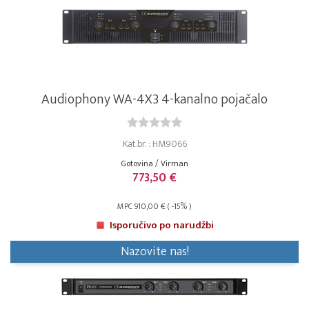
Audiophony WA-4X3 4-kanalno pojačalo
Kat.br. : HM9066
Gotovina / Virman
773,50 €
MPC 910,00 € ( -15% )
Isporučivo po narudžbi
Nazovite nas!