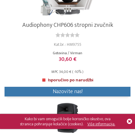
Audiophony CHP606 stropni zvučnik
Kat.br. : HM9755
Gotovina / Virman
30,60 €
MPC 34,00 € ( -10% )
Isporučivo po narudžbi
Nazovite nas!
Kako bi vam omogućili bolje korisničko iskustvo, ova
stranica pohranjuje kolačiće (cookies).
Više informacija.