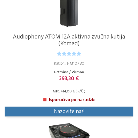
Audiophony ATOM 12A aktivna zvučna kutija
(Komad)
Kat.br. : HM10780
Gotovina / Virman
393,30 €
MPC 414,00 € ( -5% )
Isporučivo po narudžbi
Nazovite nas!