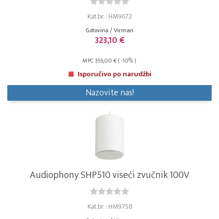
Kat.br. : HM9672
Gotovina / Virman
323,10 €
MPC 359,00 € ( -10% )
Isporučivo po narudžbi
Nazovite nas!
Audiophony SHP510 viseći zvučnik 100V
Kat.br. : HM9758