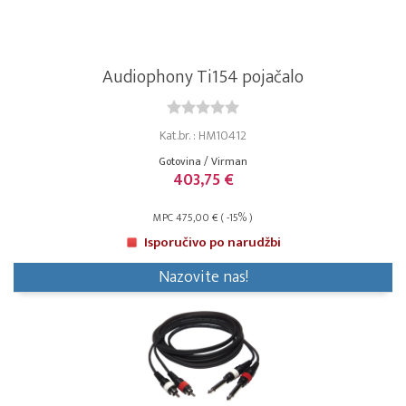
Audiophony Ti154 pojačalo
Kat.br. : HM10412
Gotovina / Virman
403,75 €
MPC 475,00 € ( -15% )
Isporučivo po narudžbi
Nazovite nas!