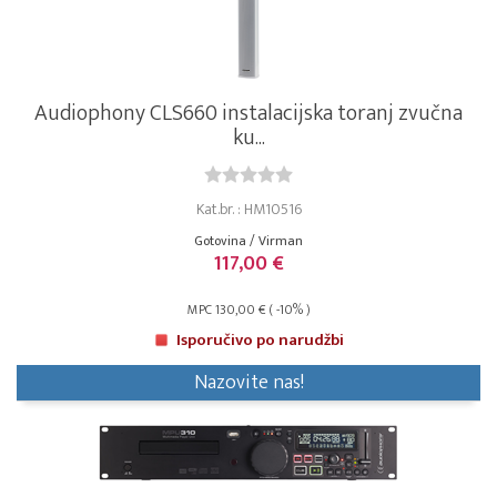
Audiophony CLS660 instalacijska toranj zvučna
ku...
Kat.br. : HM10516
Gotovina / Virman
117,00 €
MPC 130,00 € ( -10% )
Isporučivo po narudžbi
Nazovite nas!