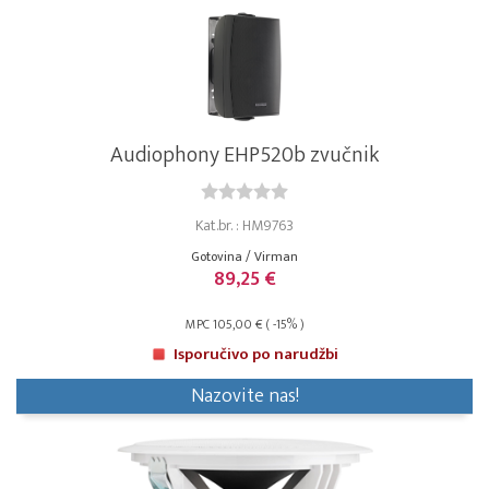
Audiophony EHP520b zvučnik
Kat.br. : HM9763
Gotovina / Virman
89,25 €
MPC 105,00 € ( -15% )
Isporučivo po narudžbi
Nazovite nas!