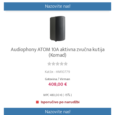
Nazovite nas!
Audiophony ATOM 10A aktivna zvučna kutija
(Komad)
Kat.br. : HM10779
Gotovina / Virman
408,00 €
MPC 480,00 € ( -15% )
Isporučivo po narudžbi
Nazovite nas!