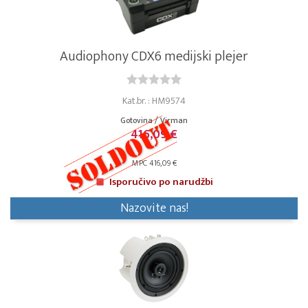
Audiophony CDX6 medijski plejer
Kat.br. : HM9574
Gotovina / Virman
416,09 €
MPC 416,09 €
Isporučivo po narudžbi
Nazovite nas!