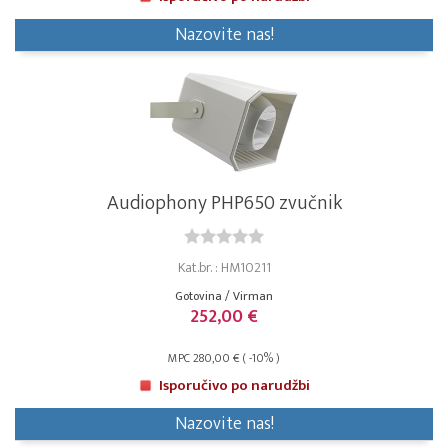
Nazovite nas!
Audiophony PHP650 zvučnik
Kat.br. : HM10211
Gotovina / Virman
252,00 €
MPC 280,00 € ( -10% )
Isporučivo po narudžbi
Nazovite nas!