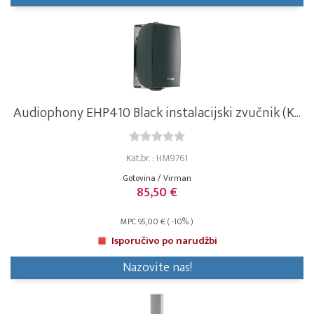
Audiophony EHP410 Black instalacijski zvučnik (K...
Kat.br. : HM9761
Gotovina / Virman
85,50 €
MPC 95,00 € ( -10% )
Isporučivo po narudžbi
Nazovite nas!