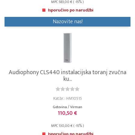
MPC 583,00 € ( -15% )
Isporučivo po narudžbi
Nazovite nas!
Audiophony CLS440 instalacijska toranj zvučna
ku...
Kat.br. : HM10515
Gotovina / Virman
110,50 €
MPC 130,00 € ( -15% )
Isporučivo po narudžbi