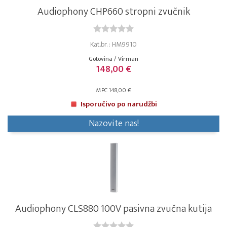
Audiophony CHP660 stropni zvučnik
Kat.br. : HM9910
Gotovina / Virman
148,00 €
MPC 148,00 €
Isporučivo po narudžbi
Nazovite nas!
Audiophony CLS880 100V pasivna zvučna kutija