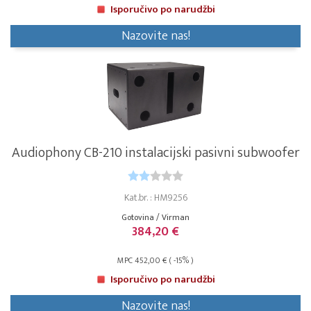
Isporučivo po narudžbi
Nazovite nas!
Audiophony CB-210 instalacijski pasivni subwoofer
Kat.br. : HM9256
Gotovina / Virman
384,20 €
MPC 452,00 € ( -15% )
Isporučivo po narudžbi
Nazovite nas!