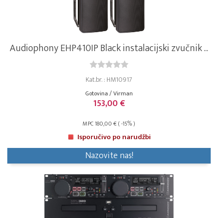
Audiophony EHP410IP Black instalacijski zvučnik ...
Kat.br. : HM10917
Gotovina / Virman
153,00 €
MPC 180,00 € ( -15% )
Isporučivo po narudžbi
Nazovite nas!