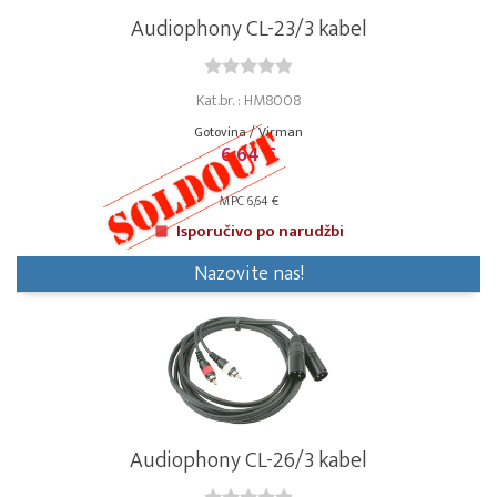
Audiophony CL-23/3 kabel
Kat.br. : HM8008
Gotovina / Virman
6,64 €
MPC 6,64 €
Isporučivo po narudžbi
Nazovite nas!
Audiophony CL-26/3 kabel