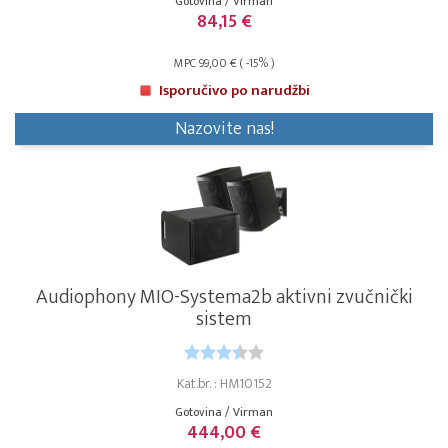
Gotovina / Virman
84,15 €
MPC 99,00 € ( -15% )
Isporučivo po narudžbi
Nazovite nas!
Audiophony MIO-Systema2b aktivni zvučnički
sistem
Kat.br. : HM10152
Gotovina / Virman
444,00 €