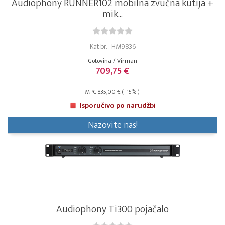
Audiophony RUNNER102 mobilna zvučna kutija +
mik...
Kat.br. : HM9836
Gotovina / Virman
709,75 €
MPC 835,00 € ( -15% )
Isporučivo po narudžbi
Nazovite nas!
Audiophony Ti300 pojačalo