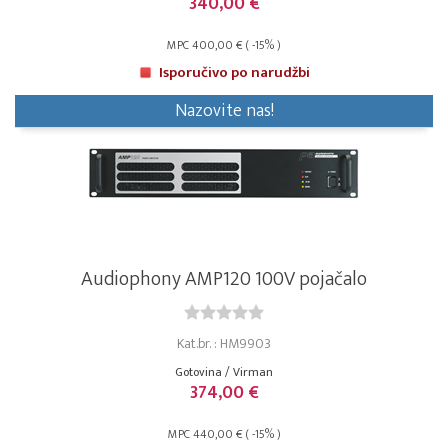
340,00 €
MPC 400,00 € ( -15% )
Isporučivo po narudžbi
Nazovite nas!
Audiophony AMP120 100V pojačalo
Kat.br. : HM9903
Gotovina / Virman
374,00 €
MPC 440,00 € ( -15% )