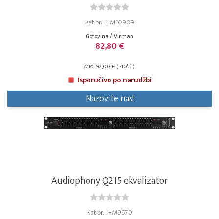
Kat.br. : HM10909
Gotovina / Virman
82,80 €
MPC 92,00 € ( -10% )
Isporučivo po narudžbi
Nazovite nas!
Audiophony Q215 ekvalizator
Kat.br. : HM9670