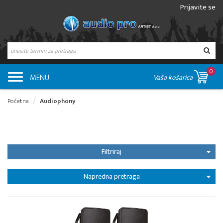
Prijavite se
0
MENU
Vaša košarica
Početna
Audiophony
Filtriraj
Napredna pretraga