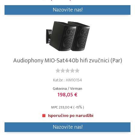
Nazovite nas!
Audiophony MIO-Sat440b hifi zvučnici (Par)
Kat.br. : HM10154
Gotovina / Virman
198,05 €
MPC 233,00 € ( -15% )
Isporučivo po narudžbi
Nazovite nas!