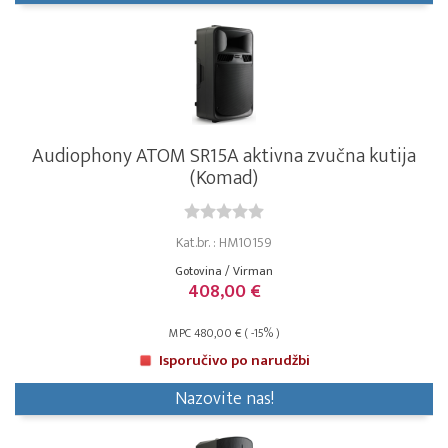
Audiophony ATOM SR15A aktivna zvučna kutija
(Komad)
Kat.br. : HM10159
Gotovina / Virman
408,00 €
MPC 480,00 € ( -15% )
Isporučivo po narudžbi
Nazovite nas!