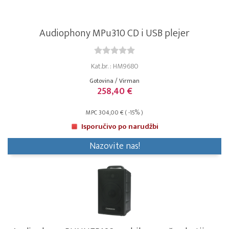
Audiophony MPu310 CD i USB plejer
Kat.br. : HM9680
Gotovina / Virman
258,40 €
MPC 304,00 € ( -15% )
Isporučivo po narudžbi
Nazovite nas!