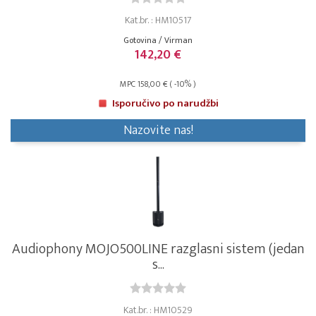
Kat.br. : HM10517
Gotovina / Virman
142,20 €
MPC 158,00 € ( -10% )
Isporučivo po narudžbi
Nazovite nas!
Audiophony MOJO500LINE razglasni sistem (jedan
s...
Kat.br. : HM10529