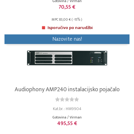
Gotovina / Virman
70,55 €
MPC 83,00 € ( -15% )
Isporučivo po narudžbi
Nazovite nas!
Audiophony AMP240 instalacijsko pojačalo
Kat.br. : HM9904
Gotovina / Virman
495,55 €