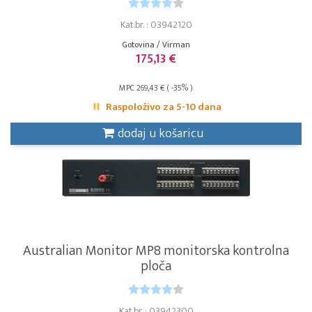
Kat.br. : 03942120
Gotovina / Virman
175,13 €
MPC 269,43 € ( -35% )
Raspoloživo za 5-10 dana
dodaj u košaricu
Australian Monitor MP8 monitorska kontrolna
ploča
Kat.br. : 03942300