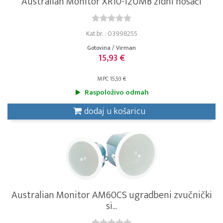
Australian Monitor XR10-12UMB zidni nosači
Kat.br. : 03998255
Gotovina / Virman
15,93 €
MPC 15,93 €
Raspoloživo odmah
dodaj u košaricu
Australian Monitor AM60CS ugradbeni zvučnički
si...