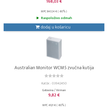
168,03 €
MPC 840,14 € ( -80% )
Raspoloživo odmah
dodaj u košaricu
Australian Monitor WCM5 zvučna kutija
Kat.br. : 03942450
Gotovina / Virman
9,82 €
MPC 49,11 € ( -80% )