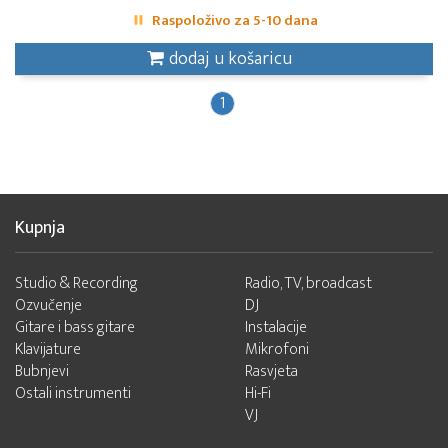
Raspoloživo za 5-10 dana
dodaj u košaricu
1
Kupnja
Studio & Recording
Radio, TV, broadcast
Ozvučenje
DJ
Gitare i bass gitare
Instalacije
Klavijature
Mikrofoni
Bubnjevi
Rasvjeta
Ostali instrumenti
Hi-Fi
VJ