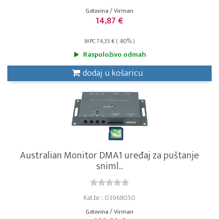
Gotovina / Virman
14,87 €
MPC 74,33 € ( -80% )
Raspoloživo odmah
dodaj u košaricu
Australian Monitor DMA1 uređaj za puštanje
sniml...
Kat.br. : 03968050
Gotovina / Virman