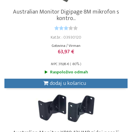
Australian Monitor Digipage 8M mikrofon s
kontro...
Kat.br. : 03930120
Gotovina / Virman
63,97 €
MPC 319,86 € ( -80% )
Raspoloživo odmah
dodaj u košaricu