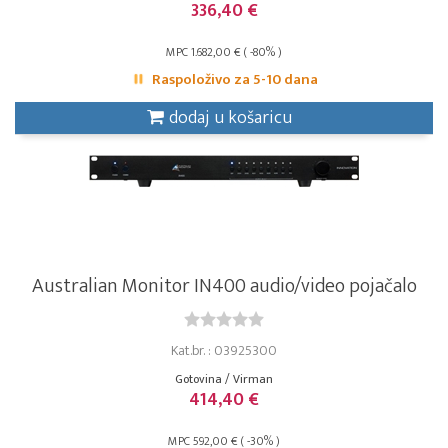
336,40 €
MPC 1.682,00 € ( -80% )
Raspoloživo za 5-10 dana
dodaj u košaricu
Australian Monitor IN400 audio/video pojačalo
Kat.br. : 03925300
Gotovina / Virman
414,40 €
MPC 592,00 € ( -30% )