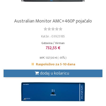
Australian Monitor AMC+460P pojačalo
Kat.br. : 03925185
Gotovina / Virman
732,55 €
MPC 1.127,00 € ( -35% )
Raspoloživo za 5-10 dana
dodaj u košaricu