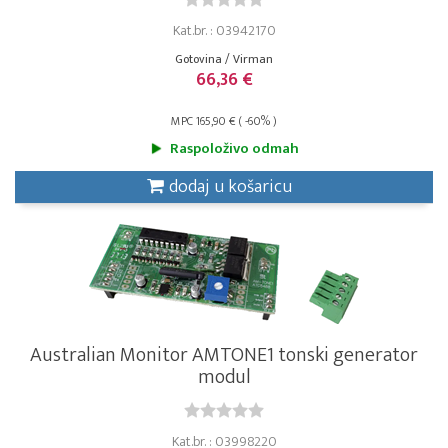
Kat.br. : 03942170
Gotovina / Virman
66,36 €
MPC 165,90 € ( -60% )
Raspoloživo odmah
dodaj u košaricu
Australian Monitor AMTONE1 tonski generator
modul
Kat.br. : 03998220