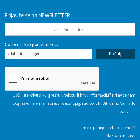
Prijavite se na NEWSLETTER
Odaberite kategorije interesa
Odaberite kategoriju...
Uočili ste krivu sliku, grešku u tekstu ili krivu informaciju? Prijavite nam
pogrešku na e-mail adresu:
webshop@audiopro.hr
Biti ćemo Vam vrlo
zahvalni.
​Imate pitanje, trebate pomoć?
Nazovite nas na: