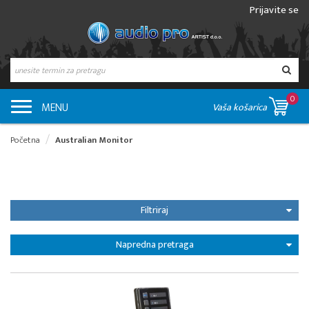
Prijavite se
0
MENU
Vaša košarica
Početna
Australian Monitor
Filtriraj
Napredna pretraga