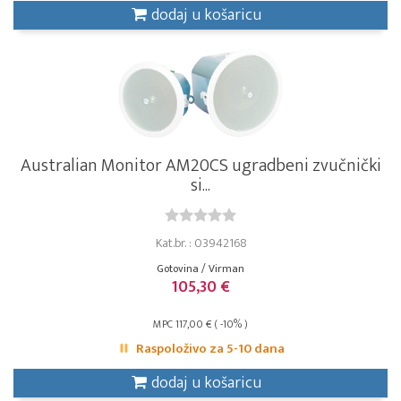
dodaj u košaricu
Australian Monitor AM20CS ugradbeni zvučnički
si...
Kat.br. : 03942168
Gotovina / Virman
105,30 €
MPC 117,00 € ( -10% )
Raspoloživo za 5-10 dana
dodaj u košaricu