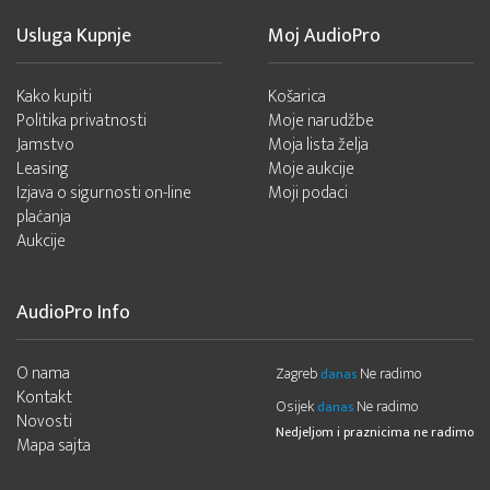
Usluga Kupnje
Moj AudioPro
Kako kupiti
Košarica
Politika privatnosti
Moje narudžbe
Jamstvo
Moja lista želja
Leasing
Moje aukcije
Izjava o sigurnosti on-line
Moji podaci
plaćanja
Aukcije
AudioPro Info
O nama
Zagreb
Ne radimo
danas
Kontakt
Osijek
Ne radimo
danas
Novosti
Nedjeljom i praznicima ne radimo
Mapa sajta