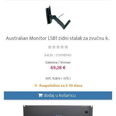
Australian Monitor LSB1 zidni stalak za zvučnu k...
Kat.br. : 03998140
Gotovina / Virman
69,28 €
MPC 76,98 € ( -10% )
Raspoloživo za 5-10 dana
dodaj u košaricu