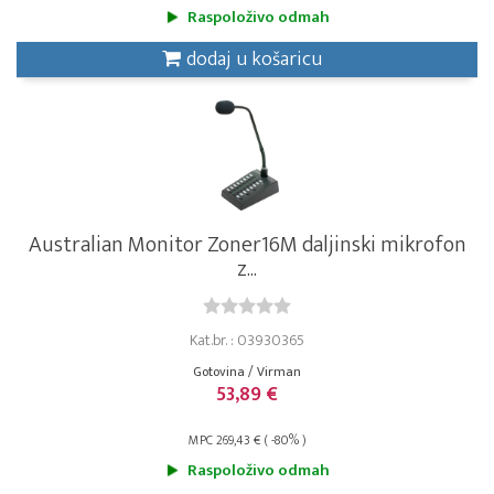
Raspoloživo odmah
dodaj u košaricu
Australian Monitor Zoner16M daljinski mikrofon
z...
Kat.br. : 03930365
Gotovina / Virman
53,89 €
MPC 269,43 € ( -80% )
Raspoloživo odmah