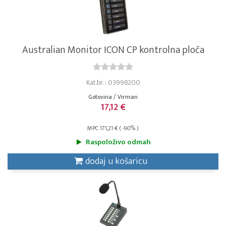
Australian Monitor ICON CP kontrolna ploča
Kat.br. : 03998200
Gotovina / Virman
17,12 €
MPC 171,21 € ( -90% )
Raspoloživo odmah
dodaj u košaricu