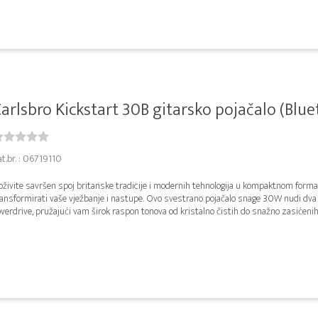
arlsbro Kickstart 30B gitarsko pojačalo (Bluet
t.br. : 06719110
živite savršen spoj britanske tradicije i modernih tehnologija u kompaktnom format
ansformirati vaše vježbanje i nastupe. Ovo svestrano pojačalo snage 30W nudi dva 
overdrive, pružajući vam širok raspon tonova od kristalno čistih do snažno zasićenih.