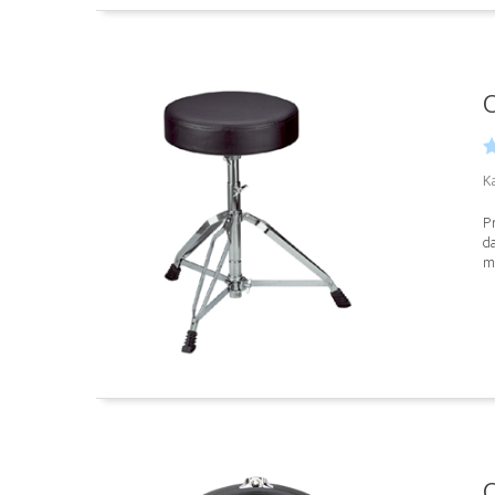
C
K
Pr
da
m
C