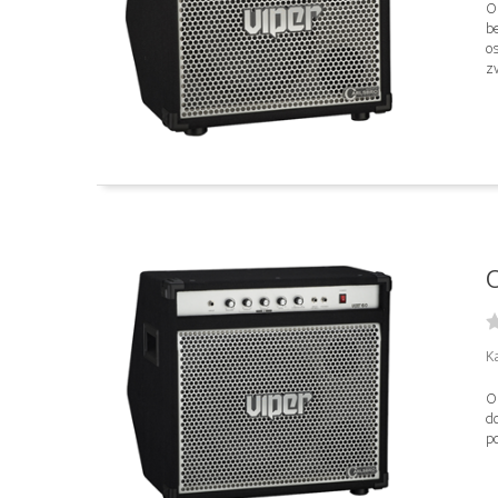
Os
b
os
zv.
C
Ka
Os
d
po