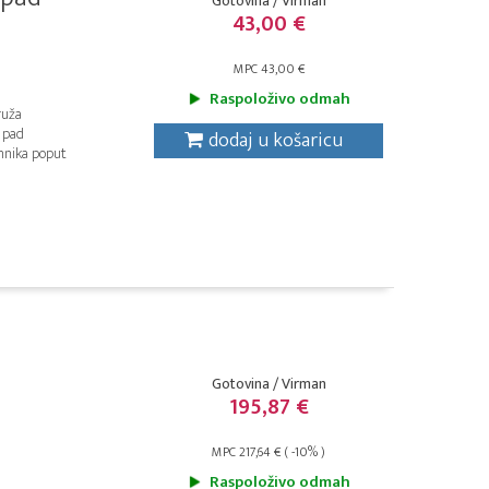
Gotovina / Virman
43,00 €
MPC 43,00 €
Raspoloživo odmah
ruža
j pad
dodaj u košaricu
ehnika poput
Gotovina / Virman
195,87 €
MPC 217,64 € ( -10% )
Raspoloživo odmah