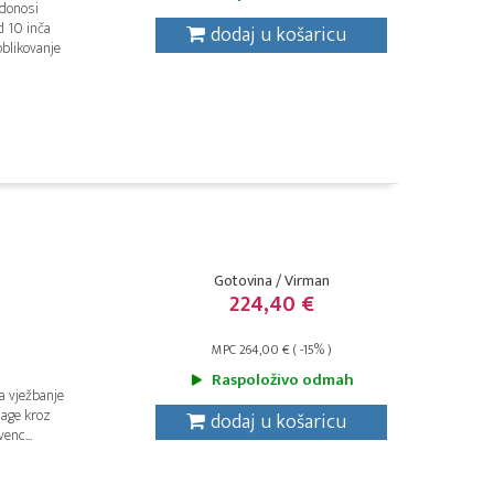
 donosi
 10 inča
dodaj u košaricu
oblikovanje
Gotovina / Virman
224,40 €
MPC 264,00 € ( -15% )
Raspoloživo odmah
a vježbanje
nage kroz
dodaj u košaricu
enc...