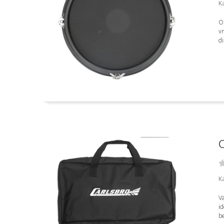
K
O
vr
di
C
K
Va
id
be