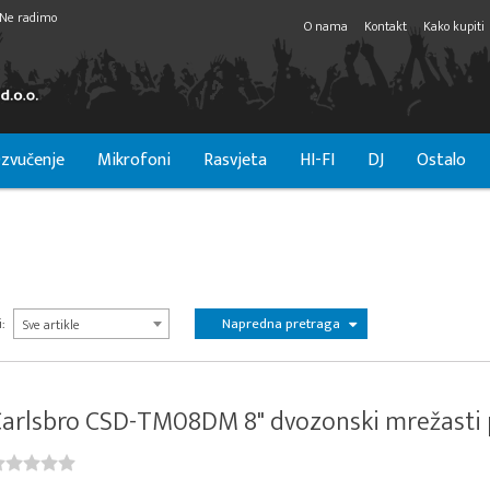
Ne radimo
O nama
Kontakt
Kako kupiti
zvučenje
Mikrofoni
Rasvjeta
HI-FI
DJ
Ostalo
Napredna pretraga
:
Sve artikle
arlsbro CSD-TM08DM 8" dvozonski mrežasti