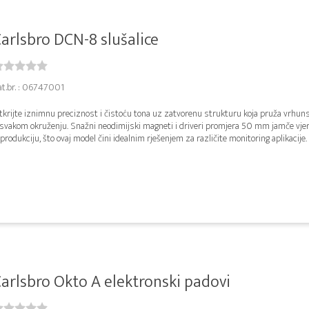
arlsbro DCN-8 slušalice
at.br. : 06747001
krijte iznimnu preciznost i čistoću tona uz zatvorenu strukturu koja pruža vrhuns
 svakom okruženju. Snažni neodimijski magneti i driveri promjera 50 mm jamče vje
produkciju, što ovaj model čini idealnim rješenjem za različite monitoring aplikacije.
arlsbro Okto A elektronski padovi