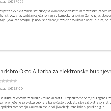
at.br. : 067SP092
svježite svoj elektronički set bubnjeva ovim visokokvalitetnim mrežastim padom ko
hunski odziv i autentičan osjećaj sviranja u kompaktnoj veličini! Zahvaljujući dvo
zajnu, ovaj pad omogućuje neovisno okidanje različitih zvukova s opne i s ruba, pružaj
arlsbro Okto A torba za elektronske bubnjev
at.br. : 06785100
ša digitalna oprema zaslužuje vrhunsku zaštitu krojenu točno po mjeri! Lagana i izd
ealno je rješenje za svakog bubnjara koji je često u pokretu i želi sačuvati svoj inst
sprijekornom stanju. Unutrašnjost je pažljivo dizajnirana kako bi pružila sigur...