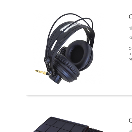
C
K
Ot
u
re
C