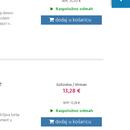
MPC 35,00 €
Raspoloživo odmah
ji donosi
zonskom
dodaj u košaricu
ući v...
e
Gotovina / Virman
13,28 €
MPC 13,28 €
Raspoloživo odmah
ržljiva torba
rument u
dodaj u košaricu