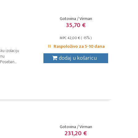
Gotovina / Virman
35,70 €
MPC 42,00 € ( -15% )
Raspoloživo za 5-10 dana
ku izolaciju
rnu
dodaj u košaricu
 Poseban...
Gotovina / Virman
231,20 €