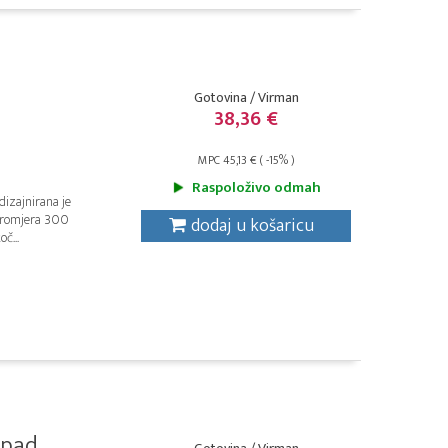
Gotovina / Virman
38,36 €
MPC 45,13 € ( -15% )
Raspoloživo odmah
izajnirana je
 promjera 300
dodaj u košaricu
č...
 pad