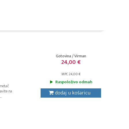
Gotovina / Virman
24,00 €
MPC 24,00 €
Raspoloživo odmah
dmetač
ravite na
dodaj u košaricu
.