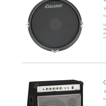
K
U
ne
o
ri.
C
Ka