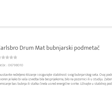
Carlsbro Drum Mat bubnjarski podmetač
at.br. : 06798010
ustavite neželjeno klizanje i osigurajte stabilnost svog bubnjarskog seta. Ovaj po
voren je kako bi vaša izvedba bila besprijekorna, bilo na pozornici ili u studiju. Zabo
micanje bas bubnja ili stalka činela usred energične svirke. Uživajte u stabilnoj pod..