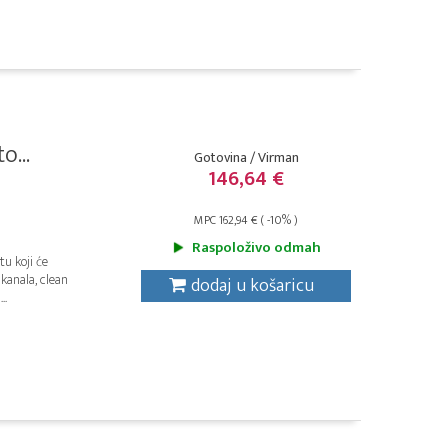
o...
Gotovina / Virman
146,64 €
MPC 162,94 € ( -10% )
Raspoloživo odmah
u koji će
kanala, clean
dodaj u košaricu
..