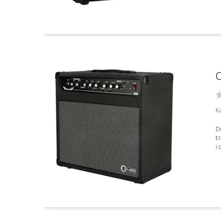
C
Ka
Do
tr
i 