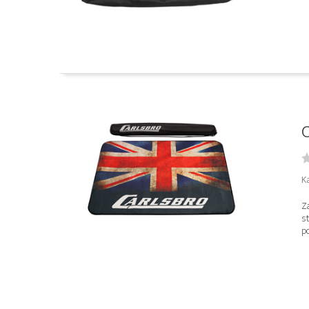
K
Za
st
po