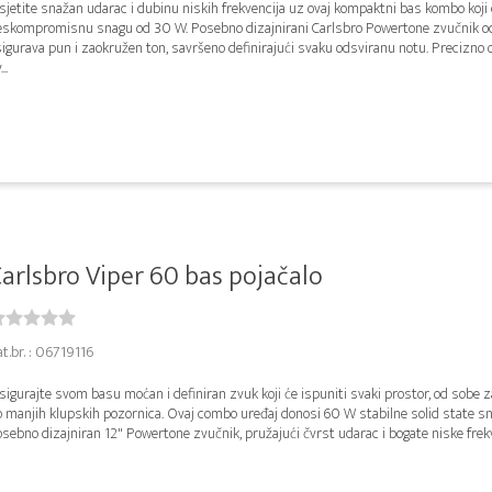
jetite snažan udarac i dubinu niskih frekvencija uz ovaj kompaktni bas kombo koji
eskompromisnu snagu od 30 W. Posebno dizajnirani Carlsbro Powertone zvučnik od
igurava pun i zaokružen ton, savršeno definirajući svaku odsviranu notu. Precizno 
..
arlsbro Viper 60 bas pojačalo
t.br. : 06719116
igurajte svom basu moćan i definiran zvuk koji će ispuniti svaki prostor, od sobe z
o manjih klupskih pozornica. Ovaj combo uređaj donosi 60 W stabilne solid state s
sebno dizajniran 12" Powertone zvučnik, pružajući čvrst udarac i bogate niske frekv