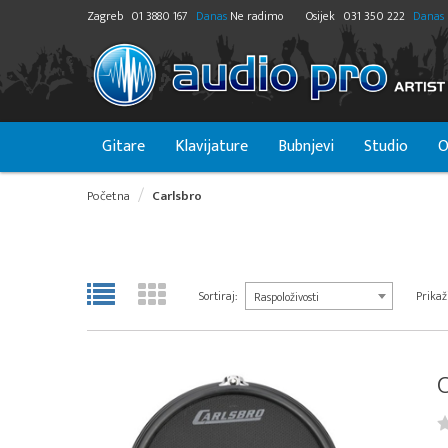
Zagreb
01 3880 167
Danas
Ne radimo
Osijek
031 350 222
Danas
Gitare
Klavijature
Bubnjevi
Studio
O
Početna
Carlsbro
Sortiraj:
Prikaži
Raspoloživosti
C