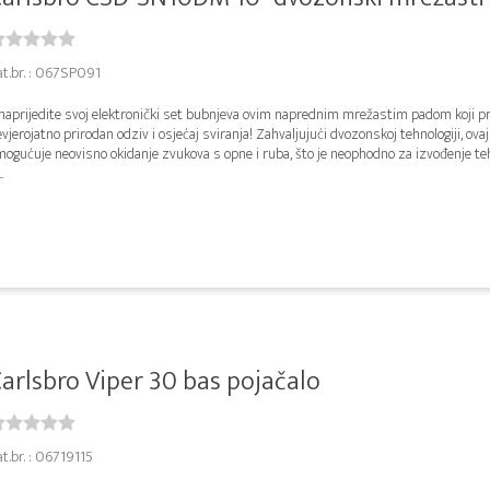
at.br. : 067SP091
naprijedite svoj elektronički set bubnjeva ovim naprednim mrežastim padom koji p
vjerojatno prirodan odziv i osjećaj sviranja! Zahvaljujući dvozonskoj tehnologiji, ova
mogućuje neovisno okidanje zvukova s opne i ruba, što je neophodno za izvođenje t
..
arlsbro Viper 30 bas pojačalo
t.br. : 06719115