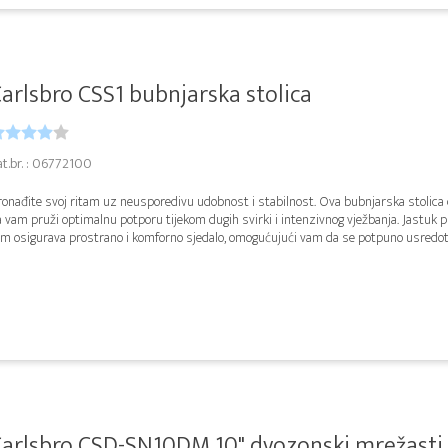
arlsbro CSS1 bubnjarska stolica
at.br. : 06772100
onađite svoj ritam uz neusporedivu udobnost i stabilnost. Ova bubnjarska stolica d
 vam pruži optimalnu potporu tijekom dugih svirki i intenzivnog vježbanja. Jastuk
m osigurava prostrano i komforno sjedalo, omogućujući vam da se potpuno usredoto
arlsbro CSD-SN10DM 10" dvozonski mrežasti