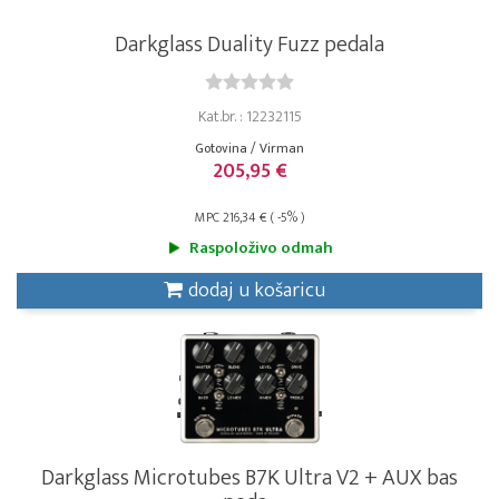
Darkglass Duality Fuzz pedala
Kat.br. : 12232115
Gotovina / Virman
205,95 €
MPC 216,34 € ( -5% )
Raspoloživo odmah
dodaj u košaricu
Darkglass Microtubes B7K Ultra V2 + AUX bas