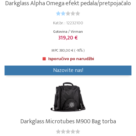
Darkglass Alpha Omega efekt pedala/pretpojačalo
Kat.br. : 12232100
Gotovina / Virman
319,20 €
MPC 380,00 € ( -16% )
Isporučivo po narudžbi
Nazovite nas!
Darkglass Microtubes M900 Bag torba