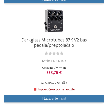
Darkglass Microtubes B7K V2 bas
pedala/preptojačalo
Kat.br. : 12232140
Gotovina / Virman
338,76 €
MPC 360,00 € ( -6% )
Isporučivo po narudžbi
Nazovite nas!