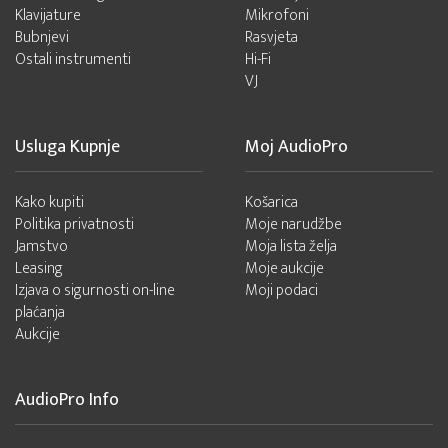
Klavijature
Mikrofoni
Bubnjevi
Rasvjeta
Ostali instrumenti
Hi-Fi
VJ
Usluga Kupnje
Moj AudioPro
Kako kupiti
Košarica
Politika privatnosti
Moje narudžbe
Jamstvo
Moja lista želja
Leasing
Moje aukcije
Izjava o sigurnosti on-line
Moji podaci
plaćanja
Aukcije
AudioPro Info