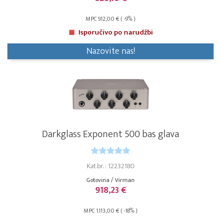
MPC 912,00 € ( -9% )
Isporučivo po narudžbi
Nazovite nas!
Darkglass Exponent 500 bas glava
Kat.br. : 12232180
Gotovina / Virman
918,23 €
MPC 1.113,00 € ( -18% )