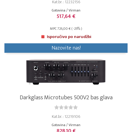
Kat.br. : 12232156
Gotovina / Virman
517,64 €
MPC 726,00 € ( -29% )
Isporučivo po narudžbi
Nazovite nas!
Darkglass Microtubes 500V2 bas glava
Kat.br. : 12219106
Gotovina / Virman
828,10 €