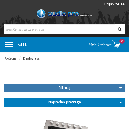
Prijavite se
0
MENU
Vaša košarica
Početna
Darkglass
Filtriraj
Napredna pretraga