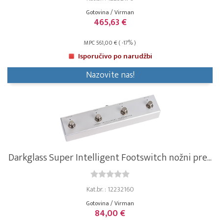
Gotovina / Virman
465,63 €
MPC 561,00 € ( -17% )
Isporučivo po narudžbi
Nazovite nas!
Darkglass Super Intelligent Footswitch nožni pre...
Kat.br. : 12232160
Gotovina / Virman
84,00 €