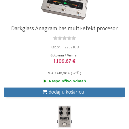
Darkglass Anagram bas multi-efekt procesor
Kat.br. : 12232108
Gotovina / Virman
1.109,67 €
MPC 1.410,00 € ( -21% )
Raspoloživo odmah
dodaj u košaricu