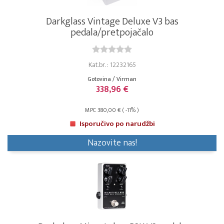
Darkglass Vintage Deluxe V3 bas
pedala/pretpojačalo
Kat.br. : 12232165
Gotovina / Virman
338,96 €
MPC 380,00 € ( -11% )
Isporučivo po narudžbi
Nazovite nas!