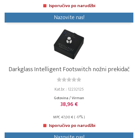
Isporučivo po narudžbi
Nazovite nas!
Darkglass Intelligent Footswitch nožni prekidač
Kat.br. : 12232125
Gotovina / Virman
38,96 €
MPC 47,00 € ( -17% )
Isporučivo po narudžbi
Nazovite nas!