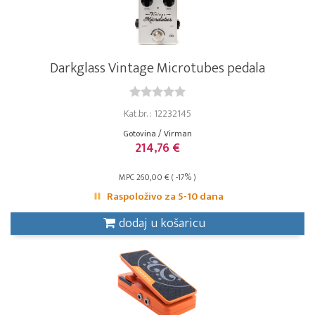
Darkglass Vintage Microtubes pedala
Kat.br. : 12232145
Gotovina / Virman
214,76 €
MPC 260,00 € ( -17% )
Raspoloživo za 5-10 dana
dodaj u košaricu