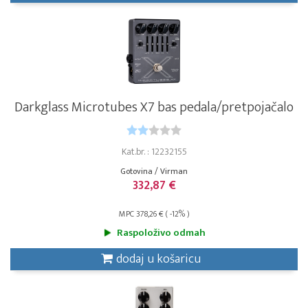
Darkglass Microtubes X7 bas pedala/pretpojačalo
Kat.br. : 12232155
Gotovina / Virman
332,87 €
MPC 378,26 € ( -12% )
Raspoloživo odmah
dodaj u košaricu