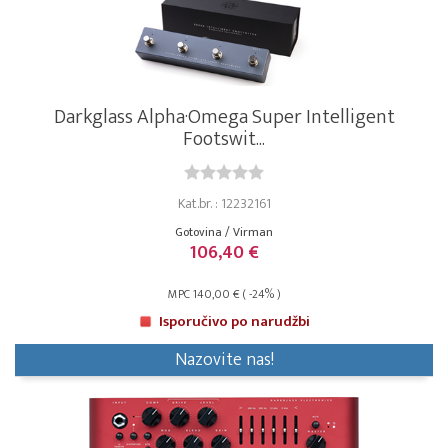
Darkglass Alpha·Omega Super Intelligent
Footswit...
Kat.br. : 12232161
Gotovina / Virman
106,40 €
MPC 140,00 € ( -24% )
Isporučivo po narudžbi
Nazovite nas!