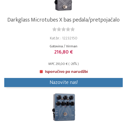
Darkglass Microtubes X bas pedala/pretpojačalo
Kat.br. : 12232150
Gotovina / Virman
216,80 €
MPC 291,00 € ( -26% )
Isporučivo po narudžbi
Nazovite nas!