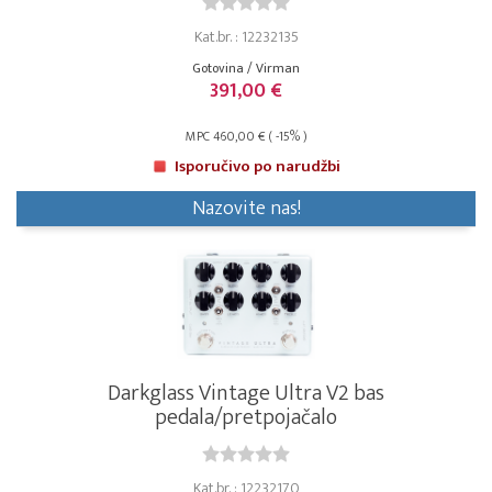
Kat.br. : 12232135
Gotovina / Virman
391,00 €
MPC 460,00 € ( -15% )
Isporučivo po narudžbi
Nazovite nas!
Darkglass Vintage Ultra V2 bas
pedala/pretpojačalo
Kat.br. : 12232170