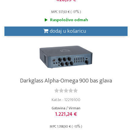
MPC 517,63 € ( -17% )
Raspoloživo odmah
dodaj u košaricu
Darkglass Alpha-Omega 900 bas glava
Kat.br. : 12219100
Gotovina / Virman
1.221,24 €
MPC 1.398,90 € ( -13% )