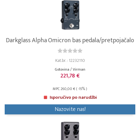
Darkglass Alpha Omicron bas pedala/pretpojačalo
Kat.br. : 12232110
Gotovina / Virman
221,78 €
MPC 260,00 € ( -15% )
Isporučivo po narudžbi
Nazovite nas!