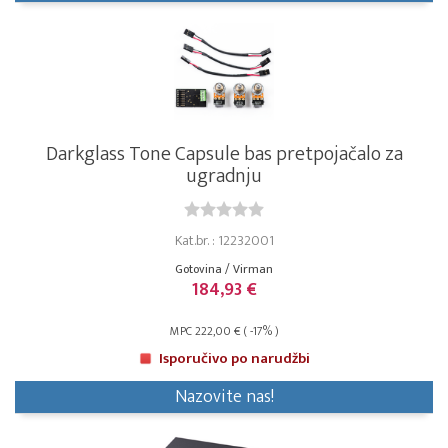
Darkglass Tone Capsule bas pretpojačalo za
ugradnju
Kat.br. : 12232001
Gotovina / Virman
184,93 €
MPC 222,00 € ( -17% )
Isporučivo po narudžbi
Nazovite nas!