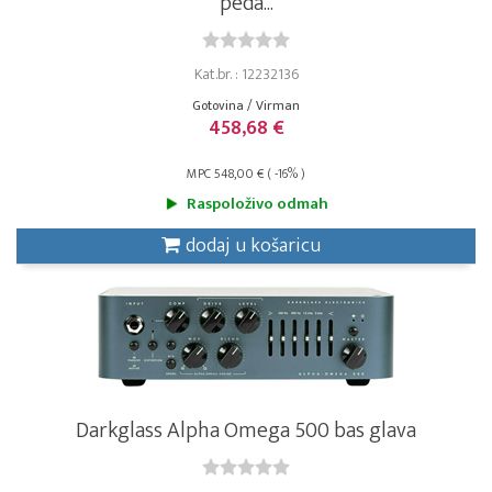
peda...
Kat.br. : 12232136
Gotovina / Virman
458,68 €
MPC 548,00 € ( -16% )
Raspoloživo odmah
dodaj u košaricu
Darkglass Alpha Omega 500 bas glava