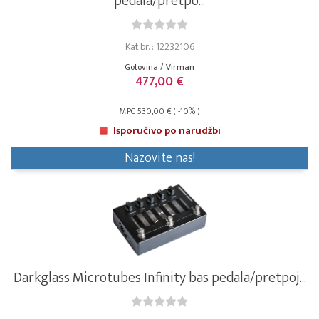
pedala/pretpo...
Kat.br. : 12232106
Gotovina / Virman
477,00 €
MPC 530,00 € ( -10% )
Isporučivo po narudžbi
Nazovite nas!
Darkglass Microtubes Infinity bas pedala/pretpoj...