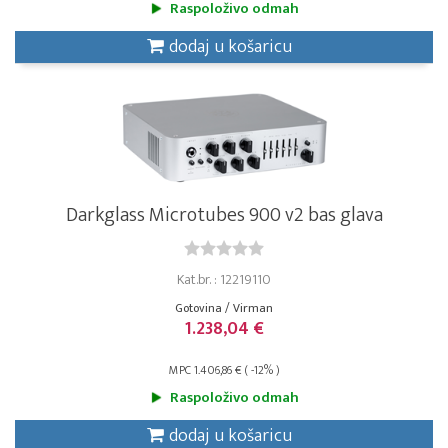
Raspoloživo odmah
dodaj u košaricu
Darkglass Microtubes 900 v2 bas glava
Kat.br. : 12219110
Gotovina / Virman
1.238,04 €
MPC 1.406,86 € ( -12% )
Raspoloživo odmah
dodaj u košaricu