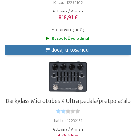
Kat.br. : 12232102
Gotovina / Virman
818,91 €
MPC 909,90 € ( -10% )
Raspoloživo odmah
dodaj u košaricu
Darkglass Microtubes X Ultra pedala/pretpojačalo
Kat.br. : 12232151
Gotovina / Virman
428,59 €