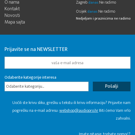
O nama
Zagreb
Ne radimo
danas
Kontakt
Osijek
Ne radimo
danas
Novosti
Nedjeljom i praznicima ne radimo
Mapa sajta
Prijavite se na NEWSLETTER
Odaberite kategorije interesa
Odaberite kategoriju...
Uočili ste krivu sliku, grešku u tekstu ili krivu informaciju? Prijavite nam
pogrešku na e-mail adresu:
webshop@audiopro.hr
Biti ćemo Vam vrlo
zahvalni.
​Imate pitanje, trebate pomoć?