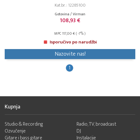
Kat.br. : 12285100
Gotovina / Virman
108,93 €
MPC 117,00 € ( -7% )
Isporučivo po narudžbi
Nazovite nas!
1
Kupnja
Studio & Recording
Radio, TV, broadcast
Ozvučenje
DJ
Gitare i bass gitare
Instalacije