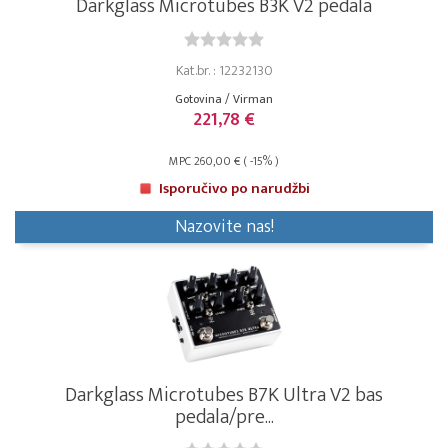
Darkglass Microtubes B3K V2 pedala
Kat.br. : 12232130
Gotovina / Virman
221,78 €
MPC 260,00 € ( -15% )
Isporučivo po narudžbi
Nazovite nas!
Darkglass Microtubes B7K Ultra V2 bas
pedala/pre...