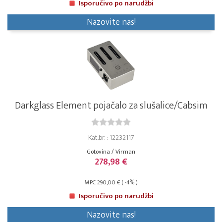
Isporučivo po narudžbi
Nazovite nas!
Darkglass Element pojačalo za slušalice/Cabsim
Kat.br. : 12232117
Gotovina / Virman
278,98 €
MPC 290,00 € ( -4% )
Isporučivo po narudžbi
Nazovite nas!