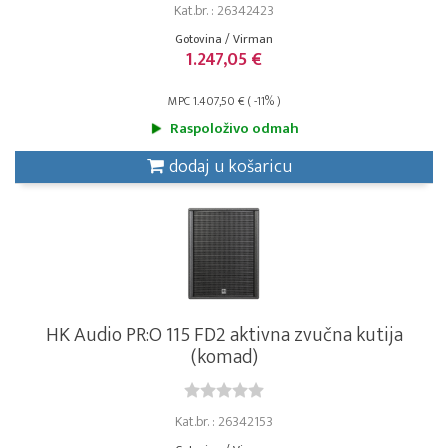
Kat.br. : 26342423
Gotovina / Virman
1.247,05 €
MPC 1.407,50 € ( -11% )
Raspoloživo odmah
dodaj u košaricu
HK Audio PR:O 115 FD2 aktivna zvučna kutija
(komad)
Kat.br. : 26342153