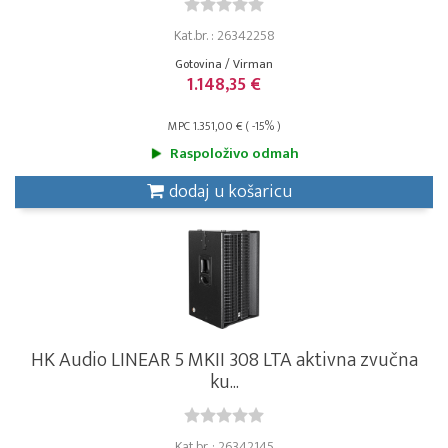
Kat.br. : 26342258
Gotovina / Virman
1.148,35 €
MPC 1.351,00 € ( -15% )
Raspoloživo odmah
dodaj u košaricu
HK Audio LINEAR 5 MKII 308 LTA aktivna zvučna
ku...
Kat.br. : 26342145