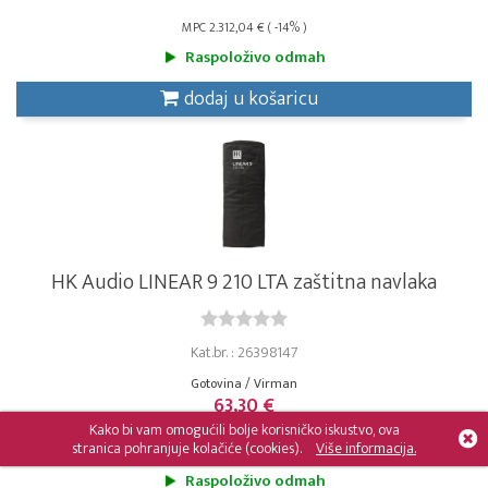
MPC 2.312,04 € ( -14% )
Raspoloživo odmah
dodaj u košaricu
HK Audio LINEAR 9 210 LTA zaštitna navlaka
Kat.br. : 26398147
Gotovina / Virman
63,30 €
Kako bi vam omogućili bolje korisničko iskustvo, ova
stranica pohranjuje kolačiće (cookies).
Više informacija.
MPC 70,34 € ( -10% )
Raspoloživo odmah