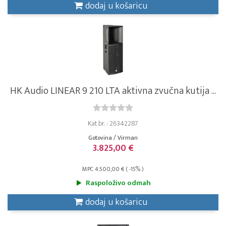
dodaj u košaricu
HK Audio LINEAR 9 210 LTA aktivna zvučna kutija ...
Kat.br. : 26342287
Gotovina / Virman
3.825,00 €
MPC 4.500,00 € ( -15% )
Raspoloživo odmah
dodaj u košaricu