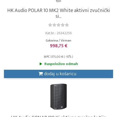
HK Audio POLAR 10 MK2 White aktivni zvučnički
si...
Kat.br. : 26342256
Gotovina / Virman
998,75 €
MPC 1.175,00 € ( -15% )
Raspoloživo odmah
dodaj u košaricu