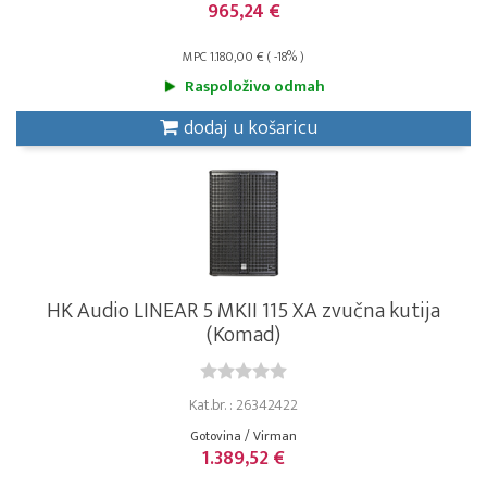
965,24 €
MPC 1.180,00 € ( -18% )
Raspoloživo odmah
dodaj u košaricu
HK Audio LINEAR 5 MKII 115 XA zvučna kutija
(Komad)
Kat.br. : 26342422
Gotovina / Virman
1.389,52 €