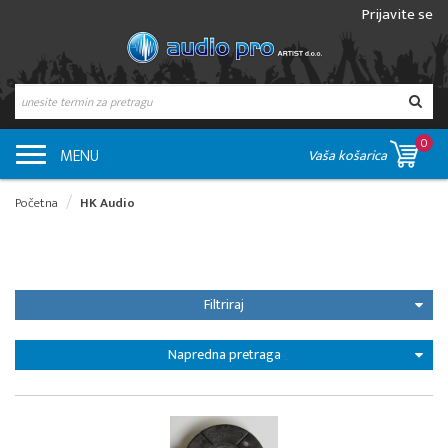
Prijavite se
0
MENU
Vaša košarica
Početna
HK Audio
Filtriraj
Napredna pretraga