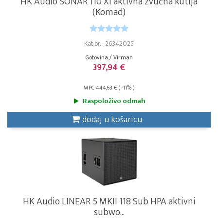
HK Audio SONAR 110 Xi aktivna zvučna kutija
(Komad)
Kat.br. : 26342025
Gotovina / Virman
397,94 €
MPC 444,63 € ( -11% )
Raspoloživo odmah
dodaj u košaricu
HK Audio LINEAR 5 MKII 118 Sub HPA aktivni
subwo...