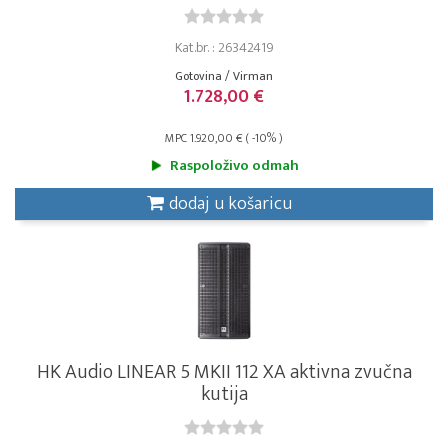
Kat.br. : 26342419
Gotovina / Virman
1.728,00 €
MPC 1.920,00 € ( -10% )
Raspoloživo odmah
dodaj u košaricu
HK Audio LINEAR 5 MKII 112 XA aktivna zvučna
kutija