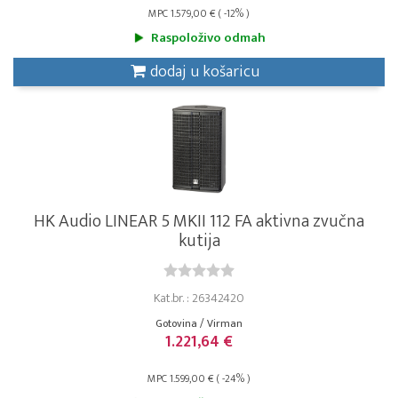
MPC 1.579,00 € ( -12% )
Raspoloživo odmah
dodaj u košaricu
HK Audio LINEAR 5 MKII 112 FA aktivna zvučna
kutija
Kat.br. : 26342420
Gotovina / Virman
1.221,64 €
MPC 1.599,00 € ( -24% )