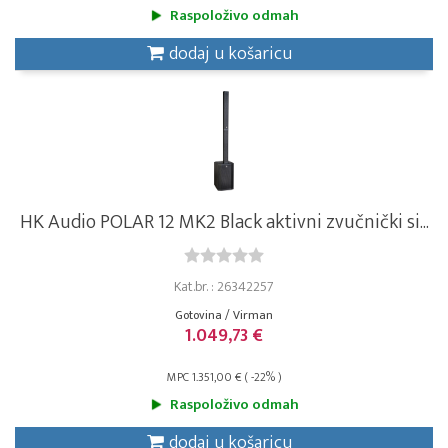
Raspoloživo odmah
dodaj u košaricu
HK Audio POLAR 12 MK2 Black aktivni zvučnički si...
Kat.br. : 26342257
Gotovina / Virman
1.049,73 €
MPC 1.351,00 € ( -22% )
Raspoloživo odmah
dodaj u košaricu