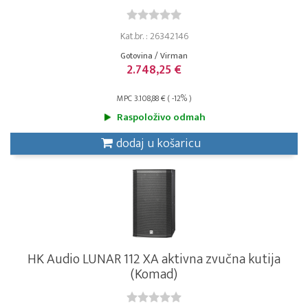
Kat.br. : 26342146
Gotovina / Virman
2.748,25 €
MPC 3.108,88 € ( -12% )
Raspoloživo odmah
dodaj u košaricu
HK Audio LUNAR 112 XA aktivna zvučna kutija
(Komad)