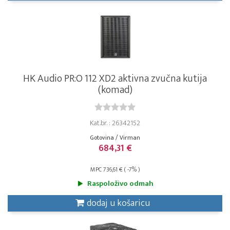
HK Audio PR:O 112 XD2 aktivna zvučna kutija
(komad)
Kat.br. : 26342152
Gotovina / Virman
684,31 €
MPC 736,61 € ( -7% )
Raspoloživo odmah
dodaj u košaricu