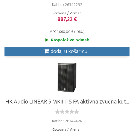
Kat.br. : 26342292
Gotovina / Virman
887,22 €
MPC 1.060,00 € ( -16% )
Raspoloživo odmah
dodaj u košaricu
HK Audio LINEAR 5 MKII 115 FA aktivna zvučna kut...
Kat.br. : 26342424
Gotovina / Virman