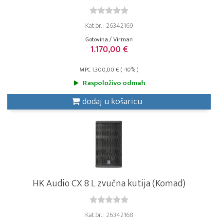
Kat.br. : 26342169
Gotovina / Virman
1.170,00 €
MPC 1.300,00 € ( -10% )
Raspoloživo odmah
dodaj u košaricu
HK Audio CX 8 L zvučna kutija (Komad)
Kat.br. : 26342168