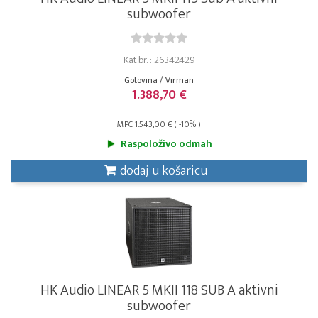
subwoofer
Kat.br. : 26342429
Gotovina / Virman
1.388,70 €
MPC 1.543,00 € ( -10% )
Raspoloživo odmah
dodaj u košaricu
HK Audio LINEAR 5 MKII 118 SUB A aktivni
subwoofer