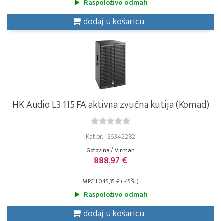
Raspoloživo odmah
dodaj u košaricu
HK Audio L3 115 FA aktivna zvučna kutija (Komad)
Kat.br. : 26342282
Gotovina / Virman
888,97 €
MPC 1.045,85 € ( -15% )
Raspoloživo odmah
dodaj u košaricu