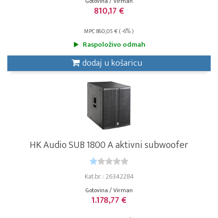
Gotovina / Virman
810,17 €
MPC 860,05 € ( -6% )
Raspoloživo odmah
dodaj u košaricu
HK Audio SUB 1800 A aktivni subwoofer
Kat.br. : 26342284
Gotovina / Virman
1.178,77 €