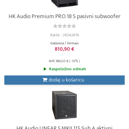
HK Audio Premium PR:O 18 S pasivni subwoofer
Kat.br. : 26342476
Gotovina / Virman
810,90 €
MPC 899,00 € ( -10% )
Raspoloživo odmah
dodaj u košaricu
HK Audio LINEAR 5 MKII 115 Sub A aktivni