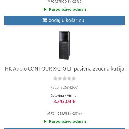
MPC 1.578,00 € ( -25% )
Raspoloživo odmah
dodaj u košaricu
HK Audio CONTOUR X-210 LT pasivna zvučna kutija
Kat.br. : 26342661
Gotovina / Virman
3.243,03 €
MPC 4.053,78 € ( -20% )
Raspoloživo odmah