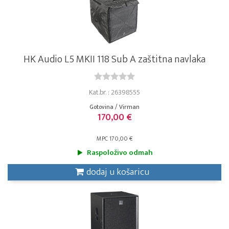
HK Audio L5 MKII 118 Sub A zaštitna navlaka
Kat.br. : 26398555
Gotovina / Virman
170,00 €
MPC 170,00 €
Raspoloživo odmah
dodaj u košaricu