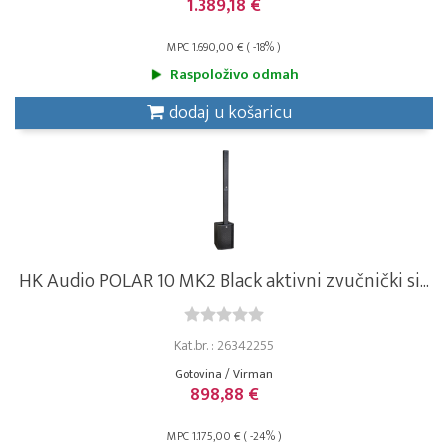
1.389,18 €
MPC 1.690,00 € ( -18% )
Raspoloživo odmah
dodaj u košaricu
HK Audio POLAR 10 MK2 Black aktivni zvučnički si...
Kat.br. : 26342255
Gotovina / Virman
898,88 €
MPC 1.175,00 € ( -24% )