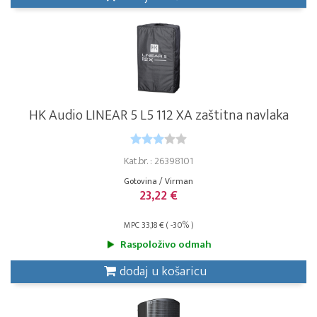
HK Audio LINEAR 5 L5 112 XA zaštitna navlaka
Kat.br. : 26398101
Gotovina / Virman
23,22 €
MPC 33,18 € ( -30% )
Raspoloživo odmah
dodaj u košaricu