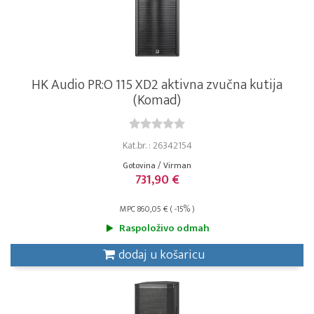
HK Audio PR:O 115 XD2 aktivna zvučna kutija
(Komad)
Kat.br. : 26342154
Gotovina / Virman
731,90 €
MPC 860,05 € ( -15% )
Raspoloživo odmah
dodaj u košaricu