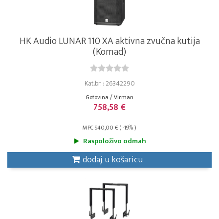
HK Audio LUNAR 110 XA aktivna zvučna kutija
(Komad)
Kat.br. : 26342290
Gotovina / Virman
758,58 €
MPC 940,00 € ( -19% )
Raspoloživo odmah
dodaj u košaricu