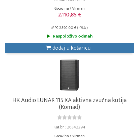
Gotovina / Virman
2.110,85 €
MPC 2.590,00 € ( -19% )
Raspoloživo odmah
dodaj u košaricu
HK Audio LUNAR 115 XA aktivna zvučna kutija
(Komad)
Kat.br. : 26342294
Gotovina / Virman