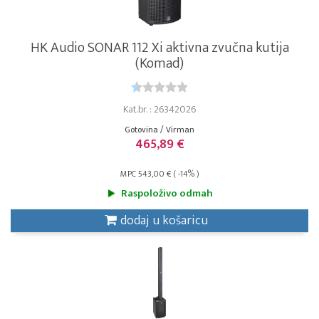
HK Audio SONAR 112 Xi aktivna zvučna kutija
(Komad)
Kat.br. : 26342026
Gotovina / Virman
465,89 €
MPC 543,00 € ( -14% )
Raspoloživo odmah
dodaj u košaricu