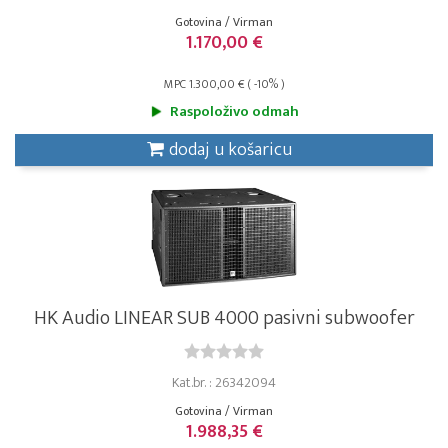
Gotovina / Virman
1.170,00 €
MPC 1.300,00 € ( -10% )
Raspoloživo odmah
dodaj u košaricu
HK Audio LINEAR SUB 4000 pasivni subwoofer
Kat.br. : 26342094
Gotovina / Virman
1.988,35 €