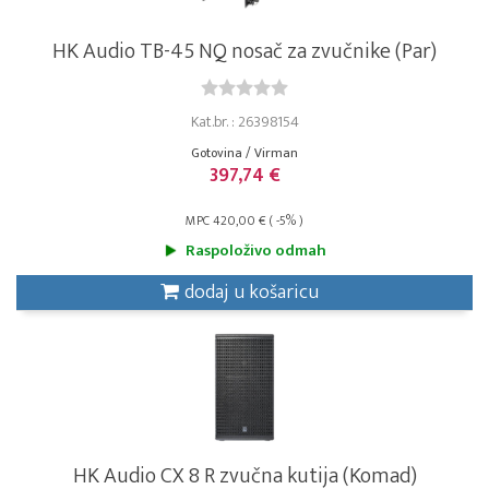
HK Audio TB-45 NQ nosač za zvučnike (Par)
Kat.br. : 26398154
Gotovina / Virman
397,74 €
MPC 420,00 € ( -5% )
Raspoloživo odmah
dodaj u košaricu
HK Audio CX 8 R zvučna kutija (Komad)