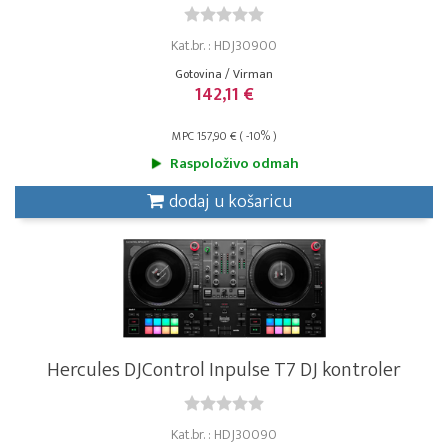
Kat.br. : HDJ30900
Gotovina / Virman
142,11 €
MPC 157,90 € ( -10% )
Raspoloživo odmah
dodaj u košaricu
Hercules DJControl Inpulse T7 DJ kontroler
Kat.br. : HDJ30090