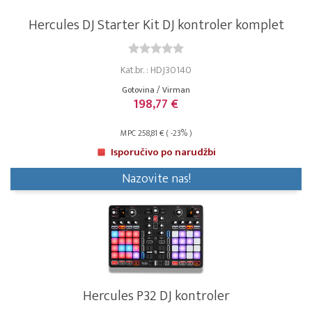
Hercules DJ Starter Kit DJ kontroler komplet
Kat.br. : HDJ30140
Gotovina / Virman
198,77 €
MPC 258,81 € ( -23% )
Isporučivo po narudžbi
Nazovite nas!
Hercules P32 DJ kontroler