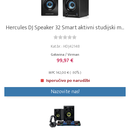
Hercules DJ Speaker 32 Smart aktivni studijski m...
Kat.br. : HDJ42148
Gotovina / Virman
99,97 €
MPC 142,00 € ( -30% )
Isporučivo po narudžbi
Nazovite nas!