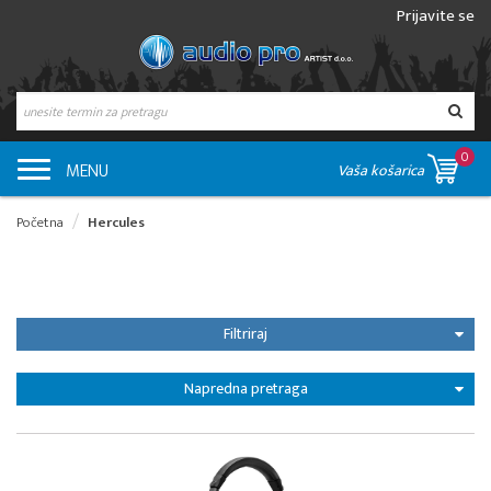
Prijavite se
0
MENU
Vaša košarica
Početna
Hercules
Filtriraj
Napredna pretraga