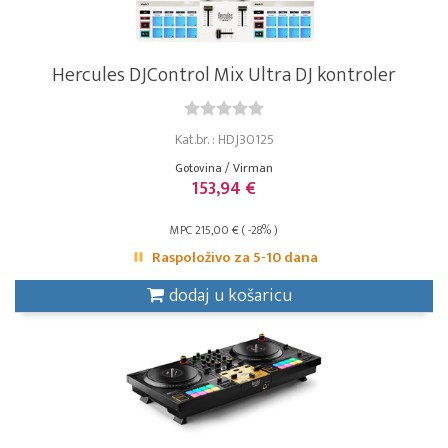
Hercules DJControl Mix Ultra DJ kontroler
Kat.br. : HDJ30125
Gotovina / Virman
153,94 €
MPC 215,00 € ( -28% )
Raspoloživo za 5-10 dana
dodaj u košaricu