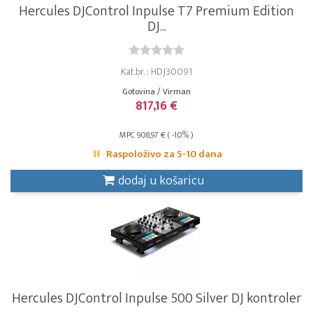
Hercules DJControl Inpulse T7 Premium Edition
DJ...
Kat.br. : HDJ30091
Gotovina / Virman
817,16 €
MPC 908,97 € ( -10% )
Raspoloživo za 5-10 dana
dodaj u košaricu
Hercules DJControl Inpulse 500 Silver DJ kontroler