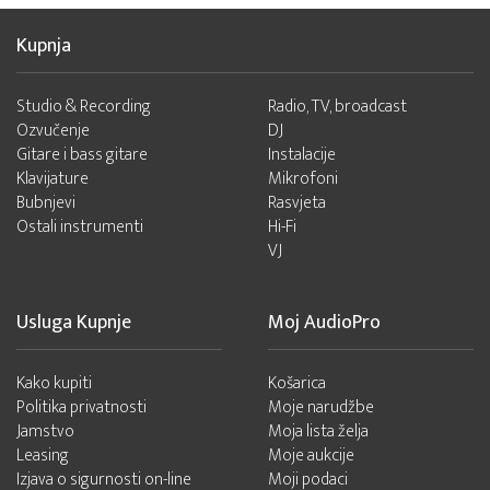
Kupnja
Studio & Recording
Radio, TV, broadcast
Ozvučenje
DJ
Gitare i bass gitare
Instalacije
Klavijature
Mikrofoni
Bubnjevi
Rasvjeta
Ostali instrumenti
Hi-Fi
VJ
Usluga Kupnje
Moj AudioPro
Kako kupiti
Košarica
Politika privatnosti
Moje narudžbe
Jamstvo
Moja lista želja
Leasing
Moje aukcije
Izjava o sigurnosti on-line
Moji podaci