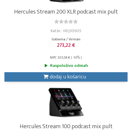
Hercules Stream 200 XLR podcast mix pult
Kat.br. : HDJ30905
Gotovina / Virman
273,22 €
MPC 303,58 € ( -10% )
Raspoloživo odmah
dodaj u košaricu
Hercules Stream 100 podcast mix pult