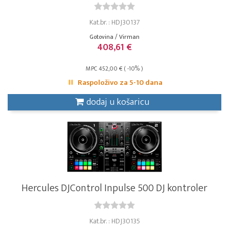
Kat.br. : HDJ30137
Gotovina / Virman
408,61 €
MPC 452,00 € ( -10% )
Raspoloživo za 5-10 dana
dodaj u košaricu
Hercules DJControl Inpulse 500 DJ kontroler
Kat.br. : HDJ30135