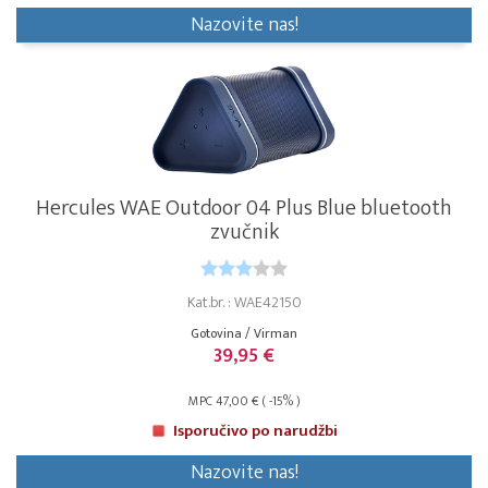
Nazovite nas!
Hercules WAE Outdoor 04 Plus Blue bluetooth
zvučnik
Kat.br. : WAE42150
Gotovina / Virman
39,95 €
MPC 47,00 € ( -15% )
Isporučivo po narudžbi
Nazovite nas!