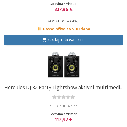
Gotovina / Virman
337,96 €
MPC 340,00 € ( -1% )
Raspoloživo za 5-10 dana
dodaj u košaricu
Hercules DJ 32 Party Lightshow aktivni multimedi...
Kat.br. : HDJ42165
Gotovina / Virman
112,92 €