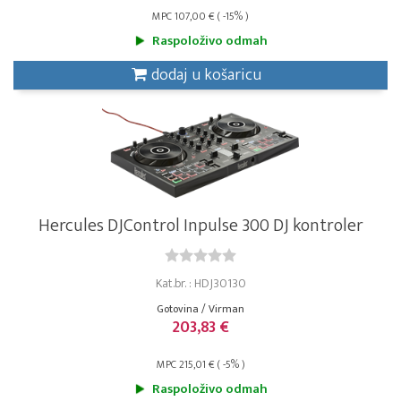
MPC 107,00 € ( -15% )
Raspoloživo odmah
dodaj u košaricu
Hercules DJControl Inpulse 300 DJ kontroler
Kat.br. : HDJ30130
Gotovina / Virman
203,83 €
MPC 215,01 € ( -5% )
Raspoloživo odmah