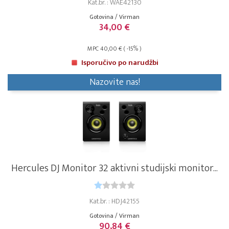
Kat.br. : WAE42130
Gotovina / Virman
34,00 €
MPC 40,00 € ( -15% )
Isporučivo po narudžbi
Nazovite nas!
Hercules DJ Monitor 32 aktivni studijski monitor...
Kat.br. : HDJ42155
Gotovina / Virman
90,84 €