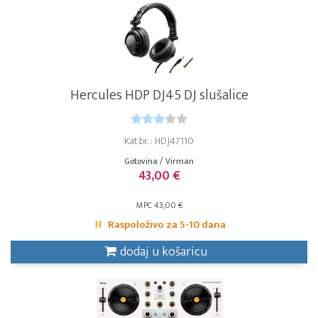
Hercules HDP DJ45 DJ slušalice
Kat.br. : HDJ47110
Gotovina / Virman
43,00 €
MPC 43,00 €
Raspoloživo za 5-10 dana
dodaj u košaricu