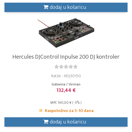
dodaj u košaricu
Hercules DJControl Inpulse 200 DJ kontroler
Kat.br. : HDJ30150
Gotovina / Virman
132,44 €
MPC 140,00 € ( -5% )
Raspoloživo za 5-10 dana
dodaj u košaricu