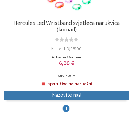
Hercules Led Wristband svjetleća narukvica
(komad)
Kat.br. : HDJ98100
Gotovina / Virman
6,00 €
MPC 6,00 €
Isporučivo po narudžbi
Nazovite nas!
1