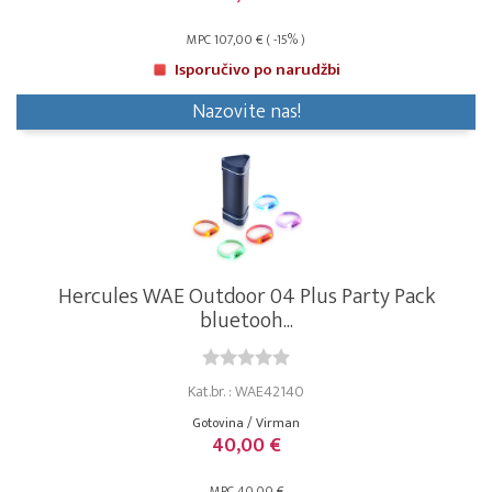
MPC 107,00 € ( -15% )
Isporučivo po narudžbi
Nazovite nas!
Hercules WAE Outdoor 04 Plus Party Pack
bluetooh...
Kat.br. : WAE42140
Gotovina / Virman
40,00 €
MPC 40,00 €