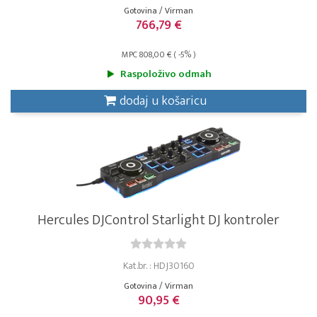
Gotovina / Virman
766,79 €
MPC 808,00 € ( -5% )
Raspoloživo odmah
dodaj u košaricu
Hercules DJControl Starlight DJ kontroler
Kat.br. : HDJ30160
Gotovina / Virman
90,95 €