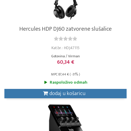
Hercules HDP DJ60 zatvorene slušalice
Kat.br. : HDJ47115
Gotovina / Virman
60,34 €
MPC 87,44 € ( -31% )
Raspoloživo odmah
dodaj u košaricu