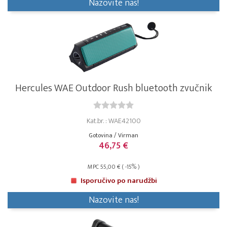
Nazovite nas!
Hercules WAE Outdoor Rush bluetooth zvučnik
Kat.br. : WAE42100
Gotovina / Virman
46,75 €
MPC 55,00 € ( -15% )
Isporučivo po narudžbi
Nazovite nas!