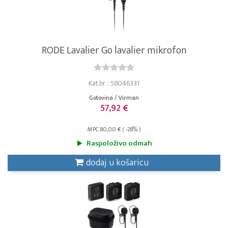
RODE Lavalier Go lavalier mikrofon
Kat.br. : 58046331
Gotovina / Virman
57,92 €
MPC 80,00 € ( -28% )
Raspoloživo odmah
dodaj u košaricu