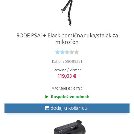
RODE PSA1+ Black pomična ruka/stalak za
mikrofon
Kat.br. : 58098251
Gotovina / Virman
119,03 €
MPC 156,61 € ( -24% )
Raspoloživo odmah
dodaj u košaricu