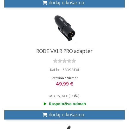
dodaj u košaricu
RODE VXLR PRO adapter
Kat.br. : 58098134
Gotovina / Virman
49,99 €
MPC 65,00 € ( -23% )
Raspoloživo odmah
dodaj u košaricu