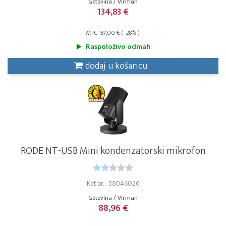
Gotovina / Virman
134,83 €
MPC 187,00 € ( -28% )
Raspoloživo odmah
dodaj u košaricu
RODE NT-USB Mini kondenzatorski mikrofon
Kat.br. : 58046026
Gotovina / Virman
88,96 €