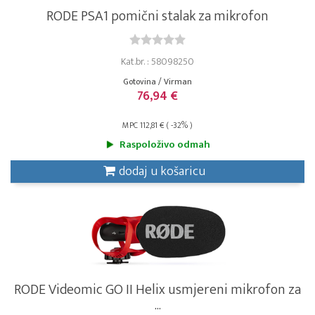
RODE PSA1 pomični stalak za mikrofon
Kat.br. : 58098250
Gotovina / Virman
76,94 €
MPC 112,81 € ( -32% )
Raspoloživo odmah
dodaj u košaricu
RODE Videomic GO II Helix usmjereni mikrofon za
...