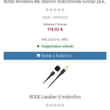
RODE Wireless ME bežični mikrofonski sustav za k...
Kat.br. : 58049012
Gotovina / Virman
114,92 €
MPC 221,00 € ( -48% )
Raspoloživo odmah
dodaj u košaricu
RODE Lavalier II mikrofon