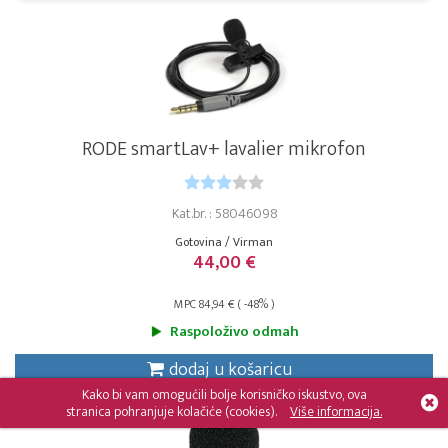
RODE smartLav+ lavalier mikrofon
Kat.br. : 58046098
Gotovina / Virman
44,00 €
MPC 84,94 € ( -48% )
Raspoloživo odmah
dodaj u košaricu
Kako bi vam omogućili bolje korisničko iskustvo, ova
stranica pohranjuje kolačiće (cookies).
Više informacija.