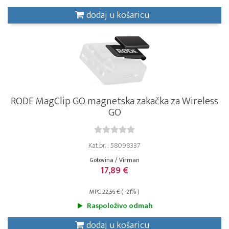
dodaj u košaricu
RODE MagClip GO magnetska zakačka za Wireless
GO
Kat.br. : 58098337
Gotovina / Virman
17,89 €
MPC 22,56 € ( -21% )
Raspoloživo odmah
dodaj u košaricu