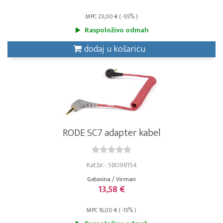
MPC 23,00 € ( -55% )
Raspoloživo odmah
dodaj u košaricu
RODE SC7 adapter kabel
Kat.br. : 58098154
Gotovina / Virman
13,58 €
MPC 16,00 € ( -15% )