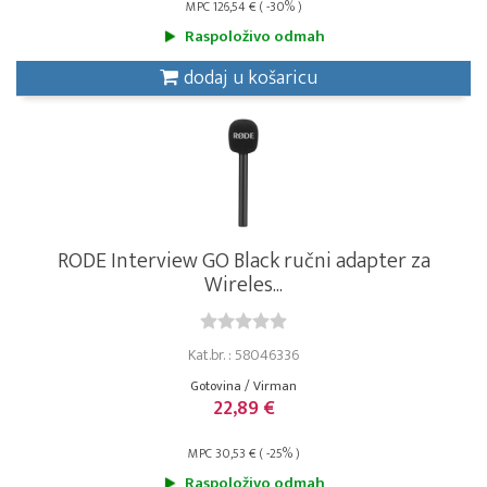
MPC 126,54 € ( -30% )
Raspoloživo odmah
dodaj u košaricu
RODE Interview GO Black ručni adapter za
Wireles...
Kat.br. : 58046336
Gotovina / Virman
22,89 €
MPC 30,53 € ( -25% )
Raspoloživo odmah