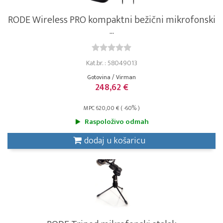
RODE Wireless PRO kompaktni bežični mikrofonski
...
Kat.br. : 58049013
Gotovina / Virman
248,62 €
MPC 620,00 € ( -60% )
Raspoloživo odmah
dodaj u košaricu