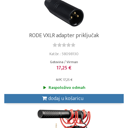
RODE VXLR adapter priključak
Kat.br. : 58098130
Gotovina / Virman
17,25 €
MPC 17,25 €
Raspoloživo odmah
dodaj u košaricu