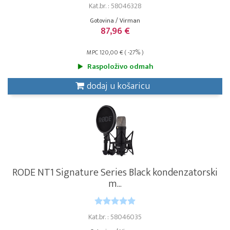
Kat.br. : 58046328
Gotovina / Virman
87,96 €
MPC 120,00 € ( -27% )
Raspoloživo odmah
dodaj u košaricu
RODE NT1 Signature Series Black kondenzatorski
m...
Kat.br. : 58046035