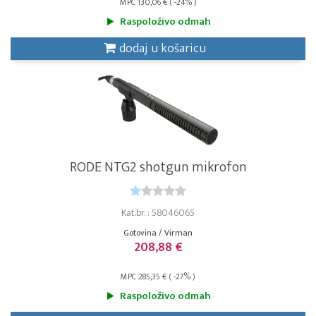
MPC 130,06 € ( -24% )
Raspoloživo odmah
dodaj u košaricu
RODE NTG2 shotgun mikrofon
Kat.br. : 58046065
Gotovina / Virman
208,88 €
MPC 285,35 € ( -27% )
Raspoloživo odmah