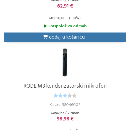
Gotovina / Virman
62,91 €
MPC 90,00 € ( -30% )
Raspoloživo odmah
dodaj u košaricu
RODE M3 kondenzatorski mikrofon
Kat.br. : 58046002
Gotovina / Virman
98,98 €