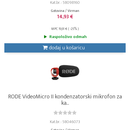
Kat.br. : 58098160
Gotovina / Virman
14,93 €
MPC 19,91 € ( -25% )
Raspoloživo odmah
dodaj u košaricu
RODE VideoMicro II kondenzatorski mikrofon za
ka...
Kat.br. : 58046073