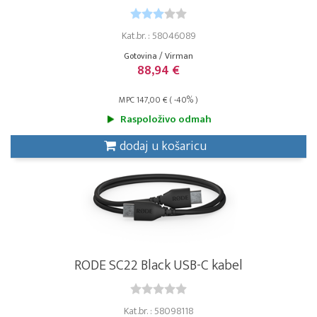
Kat.br. : 58046089
Gotovina / Virman
88,94 €
MPC 147,00 € ( -40% )
Raspoloživo odmah
dodaj u košaricu
RODE SC22 Black USB-C kabel
Kat.br. : 58098118