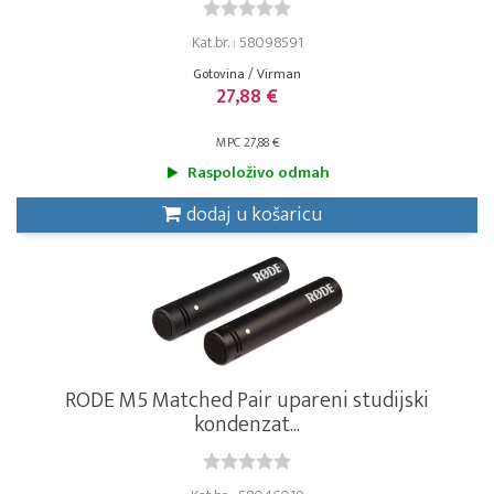
Kat.br. : 58098591
Gotovina / Virman
27,88 €
MPC 27,88 €
Raspoloživo odmah
dodaj u košaricu
RODE M5 Matched Pair upareni studijski
kondenzat...