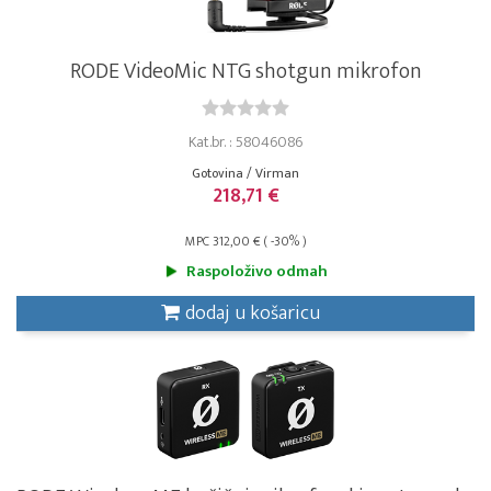
RODE VideoMic NTG shotgun mikrofon
Kat.br. : 58046086
Gotovina / Virman
218,71 €
MPC 312,00 € ( -30% )
Raspoloživo odmah
dodaj u košaricu