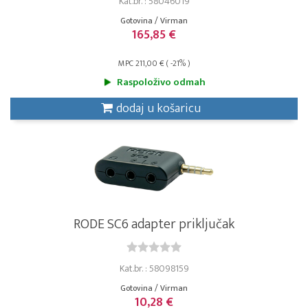
Kat.br. : 58046019
Gotovina / Virman
165,85 €
MPC 211,00 € ( -21% )
Raspoloživo odmah
dodaj u košaricu
RODE SC6 adapter priključak
Kat.br. : 58098159
Gotovina / Virman
10,28 €