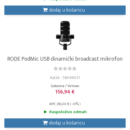
dodaj u košaricu
RODE PodMic USB dinamički broadcast mikrofon
Kat.br. : 58046031
Gotovina / Virman
156,94 €
MPC 266,00 € ( -41% )
Raspoloživo odmah
dodaj u košaricu