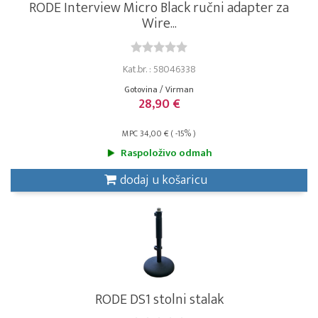
RODE Interview Micro Black ručni adapter za
Wire...
Kat.br. : 58046338
Gotovina / Virman
28,90 €
MPC 34,00 € ( -15% )
Raspoloživo odmah
dodaj u košaricu
RODE DS1 stolni stalak