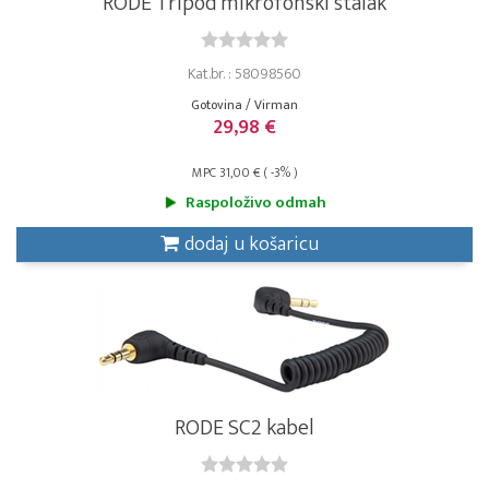
RODE Tripod mikrofonski stalak
Kat.br. : 58098560
Gotovina / Virman
29,98 €
MPC 31,00 € ( -3% )
Raspoloživo odmah
dodaj u košaricu
RODE SC2 kabel