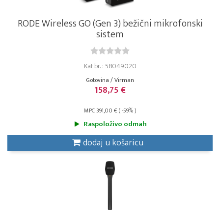
RODE Wireless GO (Gen 3) bežični mikrofonski
sistem
Kat.br. : 58049020
Gotovina / Virman
158,75 €
MPC 391,00 € ( -59% )
Raspoloživo odmah
dodaj u košaricu