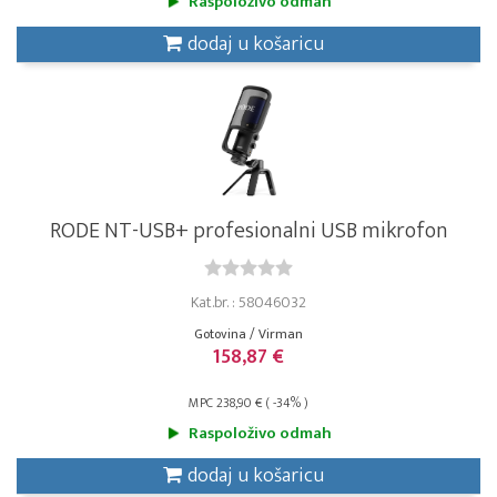
Raspoloživo odmah
dodaj u košaricu
RODE NT-USB+ profesionalni USB mikrofon
Kat.br. : 58046032
Gotovina / Virman
158,87 €
MPC 238,90 € ( -34% )
Raspoloživo odmah
dodaj u košaricu