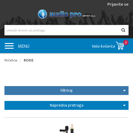
Prijavite se
0
MENU
Vaša košarica
Početna
RODE
Filtriraj
Napredna pretraga