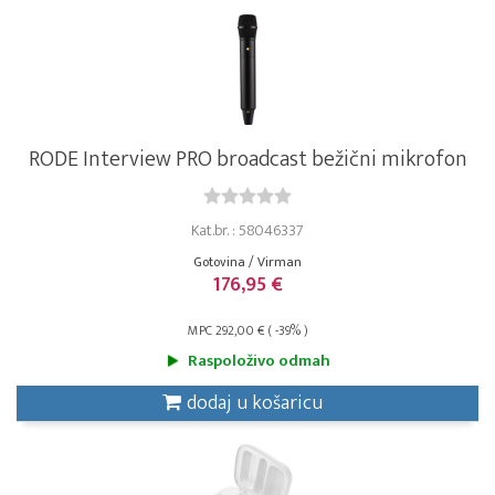
RODE Interview PRO broadcast bežični mikrofon
Kat.br. : 58046337
Gotovina / Virman
176,95 €
MPC 292,00 € ( -39% )
Raspoloživo odmah
dodaj u košaricu