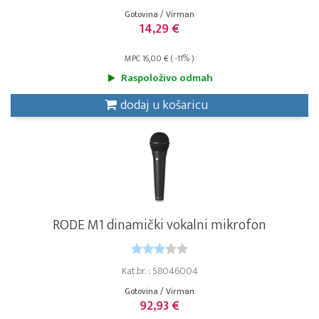
Gotovina / Virman
14,29 €
MPC 16,00 € ( -11% )
Raspoloživo odmah
dodaj u košaricu
RODE M1 dinamički vokalni mikrofon
Kat.br. : 58046004
Gotovina / Virman
92,93 €