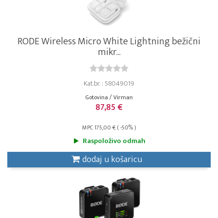
RODE Wireless Micro White Lightning bežični
mikr...
Kat.br. : 58049019
Gotovina / Virman
87,85 €
MPC 175,00 € ( -50% )
Raspoloživo odmah
dodaj u košaricu