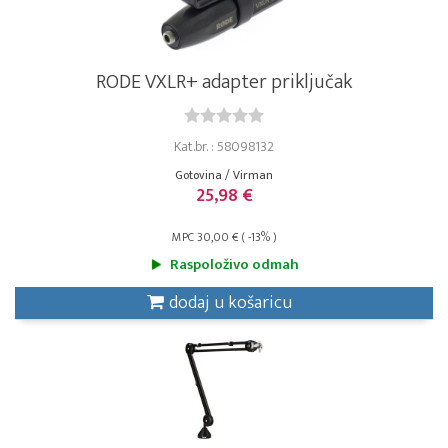
RODE VXLR+ adapter priključak
Kat.br. : 58098132
Gotovina / Virman
25,98 €
MPC 30,00 € ( -13% )
Raspoloživo odmah
dodaj u košaricu