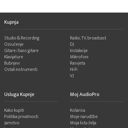
Kupnja
Studio & Recording
Radio, TV, broadcast
Ozvučenje
DJ
Gitare i bass gitare
Instalacije
Klavijature
Mikrofoni
Bubnjevi
Rasvjeta
Ostali instrumenti
Hi-Fi
VJ
Usluga Kupnje
Moj AudioPro
Kako kupiti
Košarica
Politika privatnosti
Moje narudžbe
Jamstvo
Moja lista želja