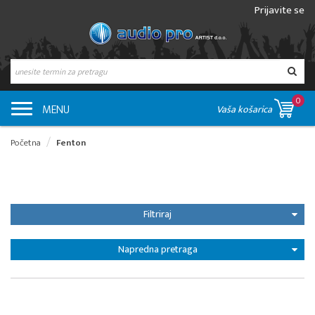
Prijavite se
0
MENU
Vaša košarica
Početna
Fenton
Filtriraj
Napredna pretraga