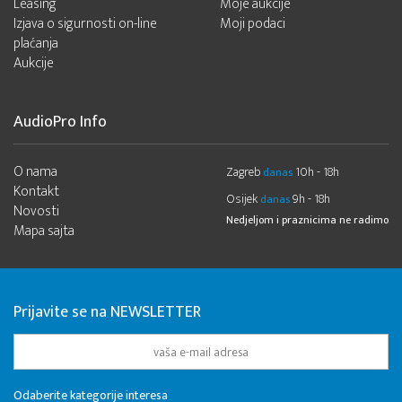
Leasing
Moje aukcije
Izjava o sigurnosti on-line
Moji podaci
plaćanja
Aukcije
AudioPro Info
O nama
Zagreb
10h - 18h
danas
Kontakt
Osijek
9h - 18h
danas
Novosti
Nedjeljom i praznicima ne radimo
Mapa sajta
Prijavite se na NEWSLETTER
Odaberite kategorije interesa