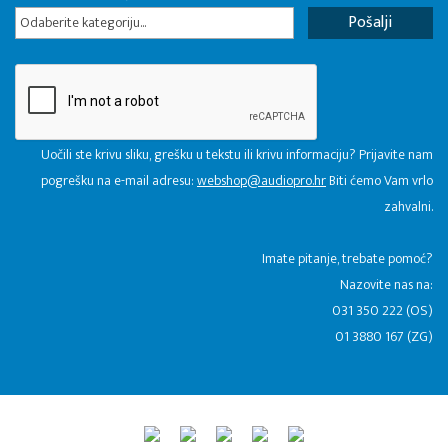
Odaberite kategoriju...
Uočili ste krivu sliku, grešku u tekstu ili krivu informaciju? Prijavite nam
pogrešku na e-mail adresu:
webshop@audiopro.hr
Biti ćemo Vam vrlo
zahvalni.
​Imate pitanje, trebate pomoć?
Nazovite nas na:
031 350 222 (OS)
01 3880 167 (ZG)