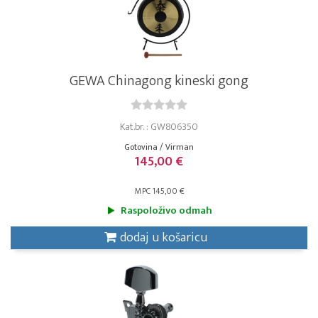
GEWA Chinagong kineski gong
Kat.br. : GW806350
Gotovina / Virman
145,00 €
MPC 145,00 €
Raspoloživo odmah
dodaj u košaricu