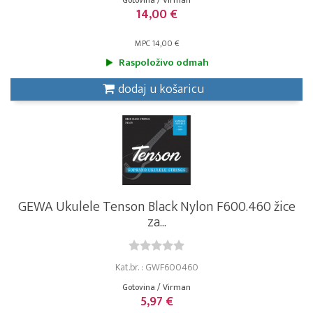
Gotovina / Virman
14,00 €
MPC 14,00 €
Raspoloživo odmah
dodaj u košaricu
GEWA Ukulele Tenson Black Nylon F600.460 žice
za...
Kat.br. : GWF600460
Gotovina / Virman
5,97 €