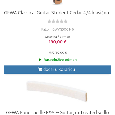
GEWA Classical Guitar Student Cedar 4/4 klasična...
Kat.br. : GWVG500146
Gotovina / Virman
190,00 €
MPC 190,00 €
Raspoloživo odmah
dodaj u košaricu
GEWA Bone saddle F&S E-Guitar, untreated sedlo