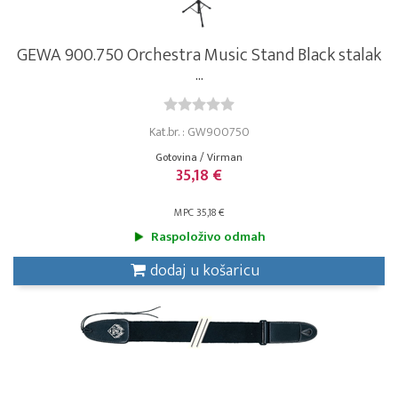
GEWA 900.750 Orchestra Music Stand Black stalak
...
Kat.br. : GW900750
Gotovina / Virman
35,18 €
MPC 35,18 €
Raspoloživo odmah
dodaj u košaricu