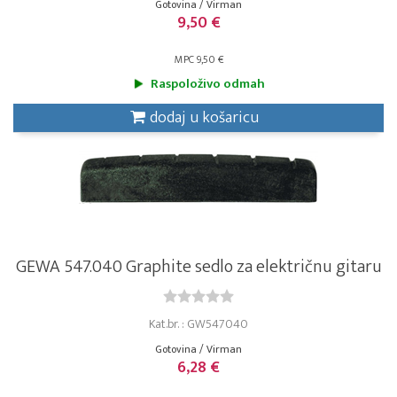
Gotovina / Virman
9,50 €
MPC 9,50 €
Raspoloživo odmah
dodaj u košaricu
GEWA 547.040 Graphite sedlo za električnu gitaru
Kat.br. : GW547040
Gotovina / Virman
6,28 €