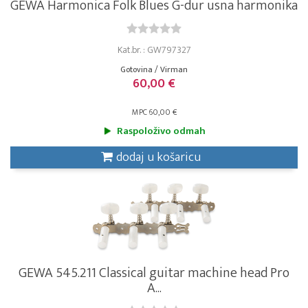
GEWA Harmonica Folk Blues G-dur usna harmonika
Kat.br. : GW797327
Gotovina / Virman
60,00 €
MPC 60,00 €
Raspoloživo odmah
dodaj u košaricu
GEWA 545.211 Classical guitar machine head Pro
A...