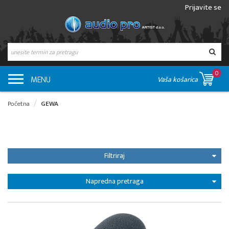
Prijavite se
0
MENU
Vaša košarica
Početna
GEWA
Filtriraj
Napredna pretraga