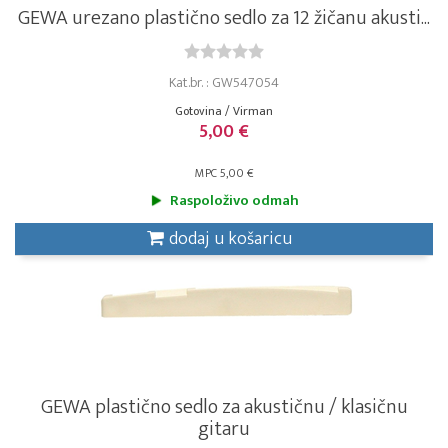
GEWA urezano plastično sedlo za 12 žičanu akusti...
Kat.br. : GW547054
Gotovina / Virman
5,00 €
MPC 5,00 €
Raspoloživo odmah
dodaj u košaricu
GEWA plastično sedlo za akustičnu / klasičnu
gitaru