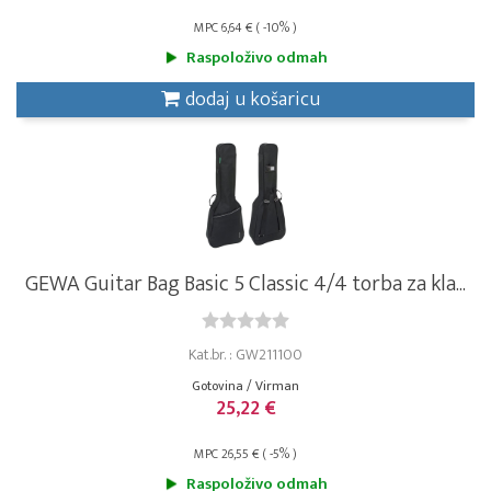
MPC 6,64 € ( -10% )
Raspoloživo odmah
dodaj u košaricu
GEWA Guitar Bag Basic 5 Classic 4/4 torba za kla...
Kat.br. : GW211100
Gotovina / Virman
25,22 €
MPC 26,55 € ( -5% )
Raspoloživo odmah