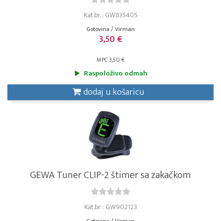
Kat.br. : GW835405
Gotovina / Virman
3,50 €
MPC 3,50 €
Raspoloživo odmah
dodaj u košaricu
GEWA Tuner CLIP-2 štimer sa zakačkom
Kat.br. : GW902123