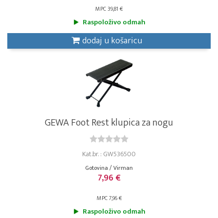
MPC 39,81 €
Raspoloživo odmah
dodaj u košaricu
GEWA Foot Rest klupica za nogu
Kat.br. : GW536500
Gotovina / Virman
7,96 €
MPC 7,96 €
Raspoloživo odmah