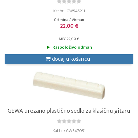
Kat.br. : GW545211
Gotovina / Virman
22,00 €
MPC 22,00 €
Raspoloživo odmah
dodaj u košaricu
GEWA urezano plastično sedlo za klasičnu gitaru
Kat.br. : GW547051