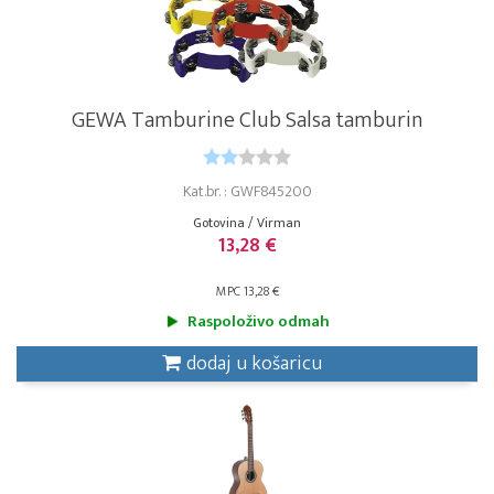
GEWA Tamburine Club Salsa tamburin
Kat.br. : GWF845200
Gotovina / Virman
13,28 €
MPC 13,28 €
Raspoloživo odmah
dodaj u košaricu