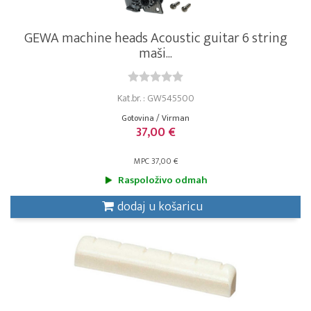
GEWA machine heads Acoustic guitar 6 string
maši...
Kat.br. : GW545500
Gotovina / Virman
37,00 €
MPC 37,00 €
Raspoloživo odmah
dodaj u košaricu