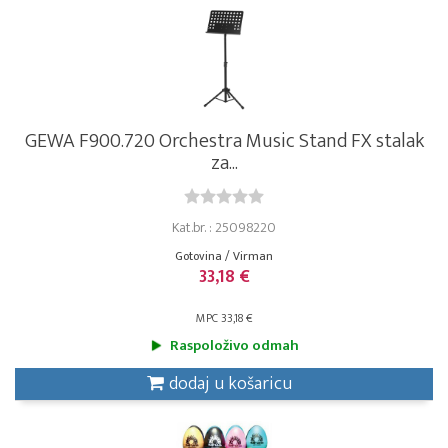
GEWA F900.720 Orchestra Music Stand FX stalak
za...
Kat.br. : 25098220
Gotovina / Virman
33,18 €
MPC 33,18 €
Raspoloživo odmah
dodaj u košaricu