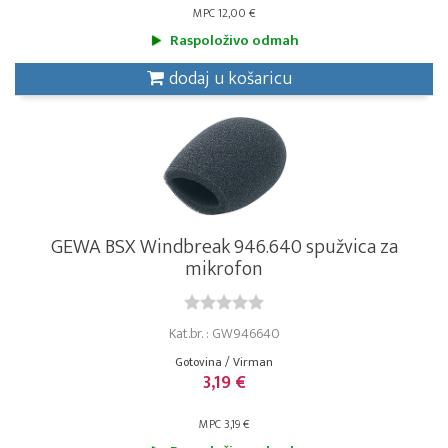
MPC 12,00 €
Raspoloživo odmah
dodaj u košaricu
GEWA BSX Windbreak 946.640 spužvica za
mikrofon
Kat.br. : GW946640
Gotovina / Virman
3,19 €
MPC 3,19 €