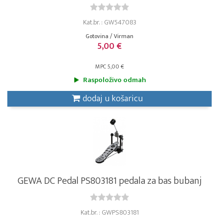
Kat.br. : GW547083
Gotovina / Virman
5,00 €
MPC 5,00 €
Raspoloživo odmah
dodaj u košaricu
GEWA DC Pedal PS803181 pedala za bas bubanj
Kat.br. : GWPS803181