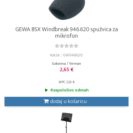
GEWA BSX Windbreak 946.620 spužvica za
mikrofon
Kat.br. : GW946620
Gotovina / Virman
2,65 €
MPC 2,65 €
Raspoloživo odmah
dodaj u košaricu