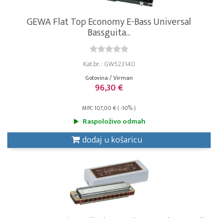
GEWA Flat Top Economy E-Bass Universal
Bassguita...
Kat.br. : GW523140
Gotovina / Virman
96,30 €
MPC 107,00 € ( -10% )
Raspoloživo odmah
dodaj u košaricu