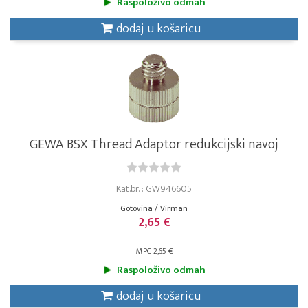
Raspoloživo odmah
dodaj u košaricu
GEWA BSX Thread Adaptor redukcijski navoj
Kat.br. : GW946605
Gotovina / Virman
2,65 €
MPC 2,65 €
Raspoloživo odmah
dodaj u košaricu