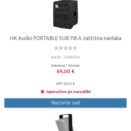
HK Audio PORTABLE SUB 118 A zaštitna navlaka
Kat.br. : 26385134
Gotovina / Virman
69,00 €
MPC 69,00 €
Isporučivo po narudžbi
Nazovite nas!