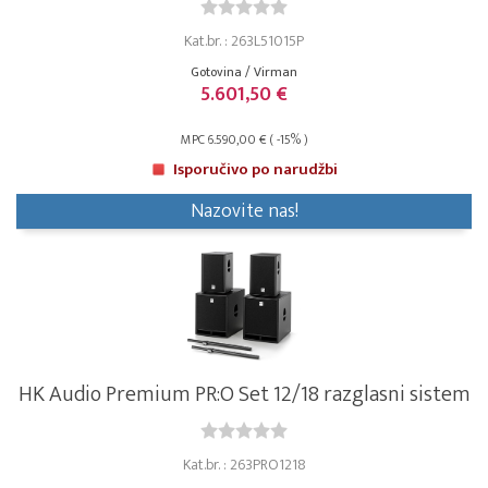
Kat.br. : 263L51015P
Gotovina / Virman
5.601,50 €
MPC 6.590,00 € ( -15% )
Isporučivo po narudžbi
Nazovite nas!
HK Audio Premium PR:O Set 12/18 razglasni sistem
Kat.br. : 263PRO1218