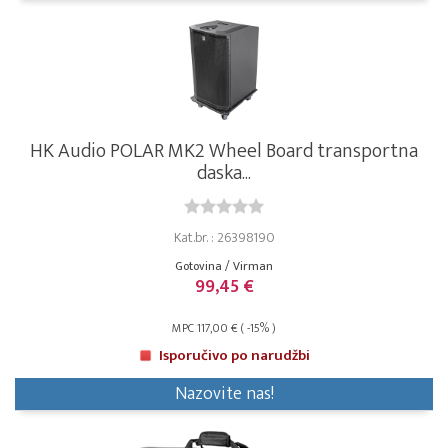
HK Audio POLAR MK2 Wheel Board transportna
daska...
Kat.br. : 26398190
Gotovina / Virman
99,45 €
MPC 117,00 € ( -15% )
Isporučivo po narudžbi
Nazovite nas!