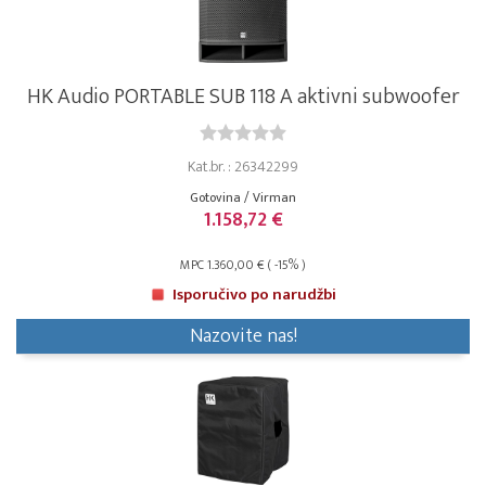
HK Audio PORTABLE SUB 118 A aktivni subwoofer
Kat.br. : 26342299
Gotovina / Virman
1.158,72 €
MPC 1.360,00 € ( -15% )
Isporučivo po narudžbi
Nazovite nas!