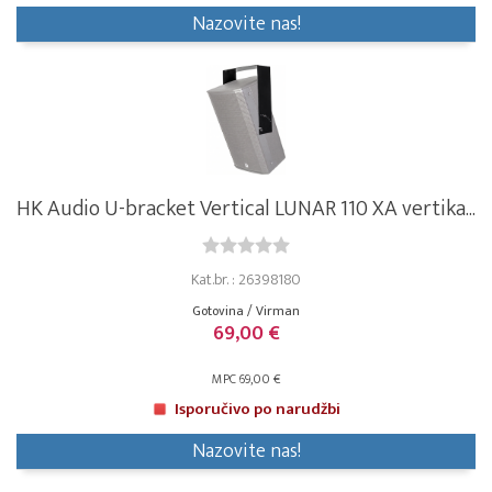
Nazovite nas!
HK Audio U-bracket Vertical LUNAR 110 XA vertika...
Kat.br. : 26398180
Gotovina / Virman
69,00 €
MPC 69,00 €
Isporučivo po narudžbi
Nazovite nas!