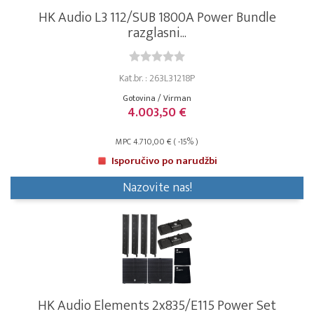
HK Audio L3 112/SUB 1800A Power Bundle
razglasni...
Kat.br. : 263L31218P
Gotovina / Virman
4.003,50 €
MPC 4.710,00 € ( -15% )
Isporučivo po narudžbi
Nazovite nas!
HK Audio Elements 2x835/E115 Power Set