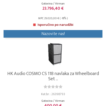
Gotovina / Virman
23.796,40 €
MPC 29.020,00 € ( -18% )
Isporučivo po narudžbi
Nazovite nas!
HK Audio COSMO CS 118 navlaka za Wheelboard
Set ...
Kat.br. : 26398793
Gotovina / Virman
400,00 €