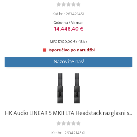
Kat.br. : 26342145L
Gotovina / Virman
14.448,40 €
MPC 17.620,00 € ( -18% )
Isporučivo po narudžbi
Nazovite nas!
HK Audio LINEAR 5 MKII LTA Headstack razglasni s...
Kat.br. : 26342145XL