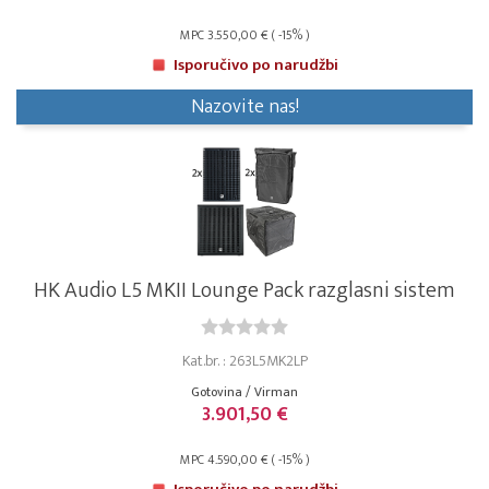
MPC 3.550,00 € ( -15% )
Isporučivo po narudžbi
Nazovite nas!
HK Audio L5 MKII Lounge Pack razglasni sistem
Kat.br. : 263L5MK2LP
Gotovina / Virman
3.901,50 €
MPC 4.590,00 € ( -15% )