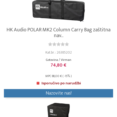
HK Audio POLAR MK2 Column Carry Bag zaštitna
nav...
Kat.br. : 26385202
Gotovina / Virman
74,80 €
MPC 88,00 € ( -15% )
Isporučivo po narudžbi
Nazovite nas!