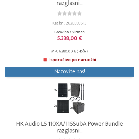
razglasni...
Kat.br. : 263EL83515
Gotovina / Virman
5.338,00 €
MPC 6.280,00 € ( -15% )
Isporučivo po narudžbi
Nazovite nas!
HK Audio L5 110XA/115SubA Power Bundle
razglasni...