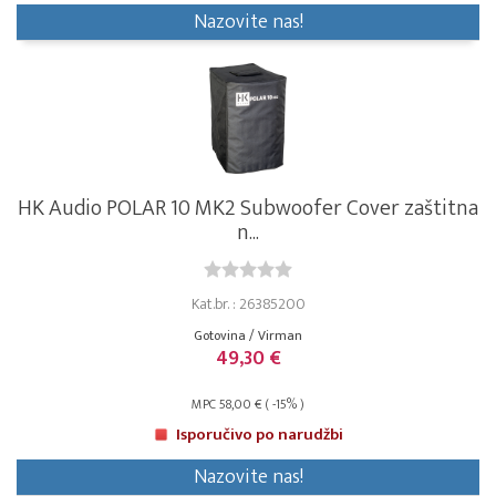
Nazovite nas!
HK Audio POLAR 10 MK2 Subwoofer Cover zaštitna
n...
Kat.br. : 26385200
Gotovina / Virman
49,30 €
MPC 58,00 € ( -15% )
Isporučivo po narudžbi
Nazovite nas!