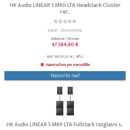
HK Audio LINEAR 5 MKII LTA Headstack-Cluster
raz...
Kat.br. : 26342145XXL
Gotovina / Virman
47.584,60 €
MPC 58.030,00 € ( -18% )
Isporučivo po narudžbi
Nazovite nas!
HK Audio LINEAR 5 MKII LTA Fullstack razglasni s...