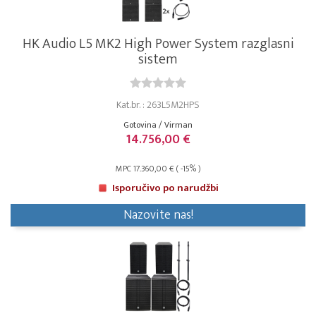
HK Audio L5 MK2 High Power System razglasni
sistem
Kat.br. : 263L5M2HPS
Gotovina / Virman
14.756,00 €
MPC 17.360,00 € ( -15% )
Isporučivo po narudžbi
Nazovite nas!