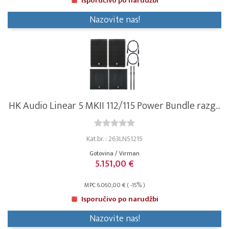
Isporučivo po narudžbi
Nazovite nas!
HK Audio Linear 5 MKII 112/115 Power Bundle razg...
Kat.br. : 263LN51215
Gotovina / Virman
5.151,00 €
MPC 6.060,00 € ( -15% )
Isporučivo po narudžbi
Nazovite nas!