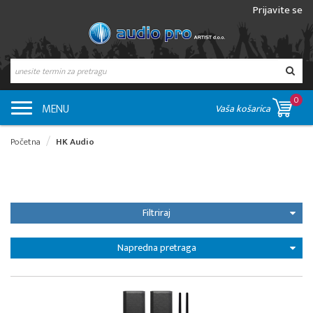
Prijavite se
0
MENU
Vaša košarica
Početna
HK Audio
Filtriraj
Napredna pretraga