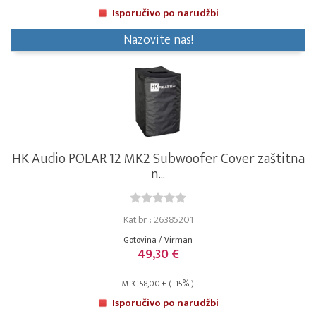
Isporučivo po narudžbi
Nazovite nas!
HK Audio POLAR 12 MK2 Subwoofer Cover zaštitna
n...
Kat.br. : 26385201
Gotovina / Virman
49,30 €
MPC 58,00 € ( -15% )
Isporučivo po narudžbi