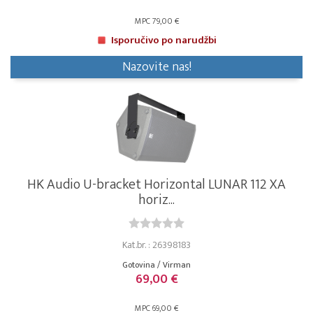
MPC 79,00 €
Isporučivo po narudžbi
Nazovite nas!
HK Audio U-bracket Horizontal LUNAR 112 XA
horiz...
Kat.br. : 26398183
Gotovina / Virman
69,00 €
MPC 69,00 €