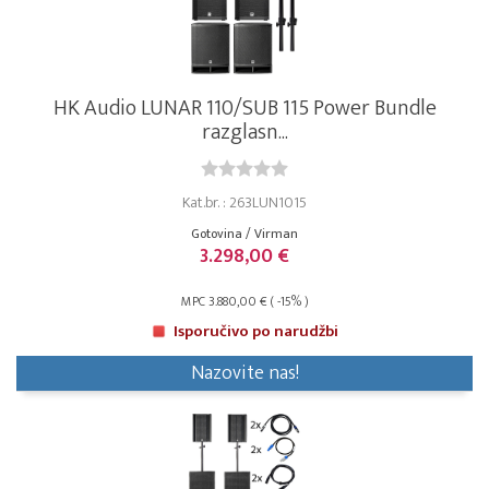
HK Audio LUNAR 110/SUB 115 Power Bundle
razglasn...
Kat.br. : 263LUN1015
Gotovina / Virman
3.298,00 €
MPC 3.880,00 € ( -15% )
Isporučivo po narudžbi
Nazovite nas!