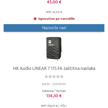
45,00 €
MPC 45,00 €
Isporučivo po narudžbi
Nazovite nas!
HK Audio LINEAR 7 115 FA zaštitna navlaka
Kat.br. : 26398144
Gotovina / Virman
134,30 €
MPC 158,00 € ( -15% )