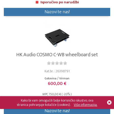
Isporučivo po narudžbi
Nazovite nas!
HK Audio COSMO C-WB wheelboard set
Kat.br. : 26398791
Gotovina / Virman
600,00 €
MPC 750,00 € ( -20% )
Kako bi vam omogućili bolje korisničko iskustvo, ova
Isporučivo po narudžbi
stranica pohranjuje kolačiće (cookies).
Više informacija.
Nazovite nas!