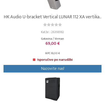
HK Audio U-bracket Vertical LUNAR 112 XA vertika...
Kat.br. : 26398182
Gotovina / Virman
69,00 €
MPC 69,00 €
Isporučivo po narudžbi
Nazovite nas!