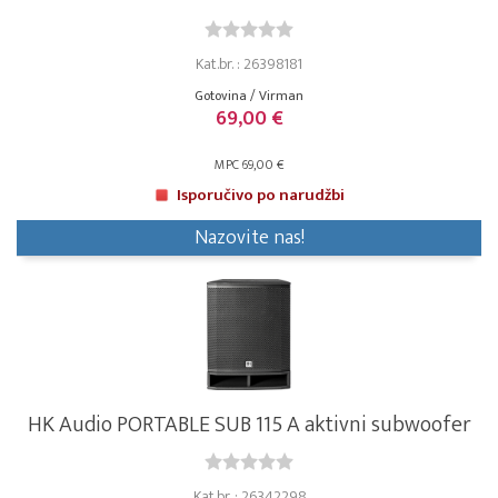
Kat.br. : 26398181
Gotovina / Virman
69,00 €
MPC 69,00 €
Isporučivo po narudžbi
Nazovite nas!
HK Audio PORTABLE SUB 115 A aktivni subwoofer
Kat.br. : 26342298