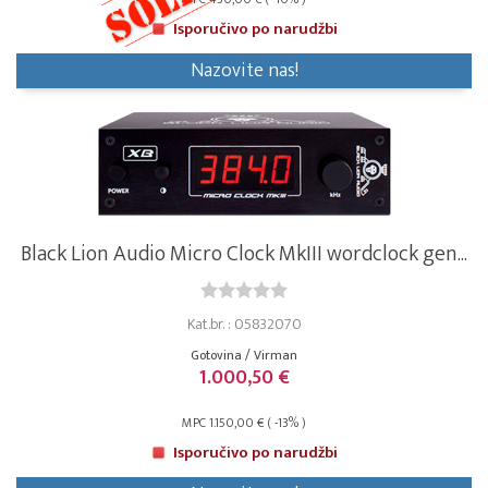
Isporučivo po narudžbi
Nazovite nas!
Black Lion Audio Micro Clock MkIII wordclock gen...
Kat.br. : 05832070
Gotovina / Virman
1.000,50 €
MPC 1.150,00 € ( -13% )
Isporučivo po narudžbi