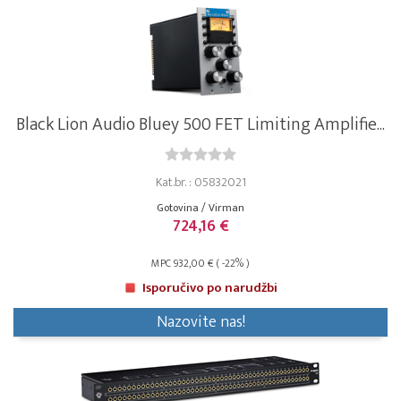
Black Lion Audio Bluey 500 FET Limiting Amplifie...
Kat.br. : 05832021
Gotovina / Virman
724,16 €
MPC 932,00 € ( -22% )
Isporučivo po narudžbi
Nazovite nas!