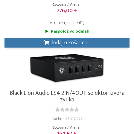
Gotovina / Virman
776,00 €
MPC 1.073,30 € ( -28% )
Raspoloživo odmah
dodaj u košaricu
Black Lion Audio LS4 2IN/4OUT selektor izvora
zvuka
Kat.br. : 05832027
Gotovina / Virman
164,97 €