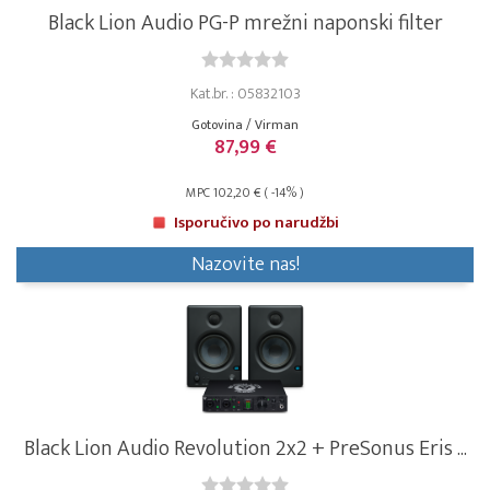
Black Lion Audio PG-P mrežni naponski filter
Kat.br. : 05832103
Gotovina / Virman
87,99 €
MPC 102,20 € ( -14% )
Isporučivo po narudžbi
Nazovite nas!
Black Lion Audio Revolution 2x2 + PreSonus Eris ...