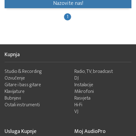
Nazovite nas!
1
Kupnja
Studio & Recording
Radio, TV, broadcast
Ozvučenje
DJ
Gitare i bass gitare
Instalacije
Klavijature
Mikrofoni
Bubnjevi
Rasvjeta
Ostali instrumenti
Hi-Fi
VJ
Usluga Kupnje
Moj AudioPro