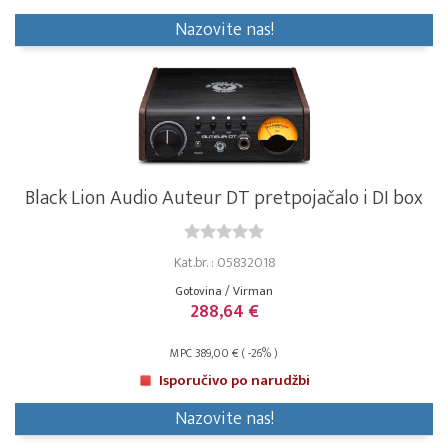
Nazovite nas!
Black Lion Audio Auteur DT pretpojačalo i DI box
Kat.br. : 05832018
Gotovina / Virman
288,64 €
MPC 389,00 € ( -26% )
Isporučivo po narudžbi
Nazovite nas!