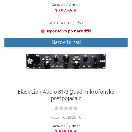
Gotovina / Virman
1.397,55 €
MPC 1.694,00 € ( -18% )
Isporučivo po narudžbi
Nazovite nas!
Black Lion Audio B173 Quad mikrofonsko
pretpojačalo
Kat.br. : 05832040
Gotovina / Virman