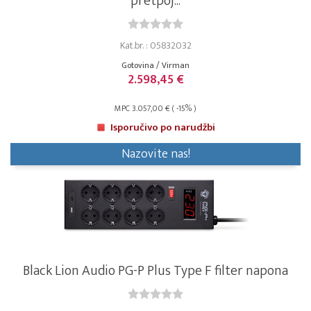
pretpoj...
Kat.br. : 05832032
Gotovina / Virman
2.598,45 €
MPC 3.057,00 € ( -15% )
Isporučivo po narudžbi
Nazovite nas!
Black Lion Audio PG-P Plus Type F filter napona