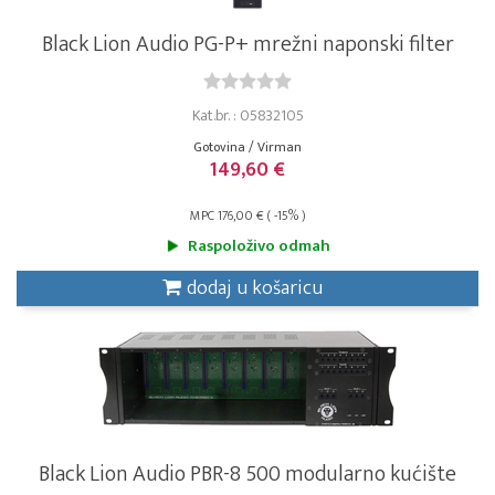
Black Lion Audio PG-P+ mrežni naponski filter
Kat.br. : 05832105
Gotovina / Virman
149,60 €
MPC 176,00 € ( -15% )
Raspoloživo odmah
dodaj u košaricu
Black Lion Audio PBR-8 500 modularno kućište