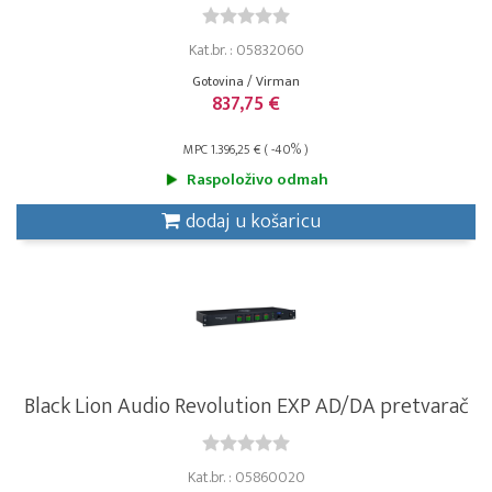
Kat.br. : 05832060
Gotovina / Virman
837,75 €
MPC 1.396,25 € ( -40% )
Raspoloživo odmah
dodaj u košaricu
Black Lion Audio Revolution EXP AD/DA pretvarač
Kat.br. : 05860020