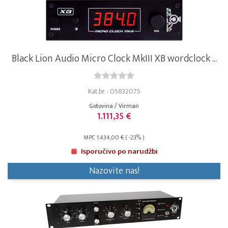
Black Lion Audio Micro Clock MkIII XB wordclock ...
Kat.br. : 05832075
Gotovina / Virman
1.111,35 €
MPC 1.434,00 € ( -23% )
Isporučivo po narudžbi
Nazovite nas!