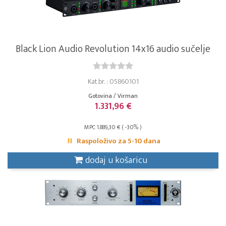
Black Lion Audio Revolution 14x16 audio sučelje
Kat.br. : 05860101
Gotovina / Virman
1.331,96 €
MPC 1.889,30 € ( -30% )
Raspoloživo za 5-10 dana
dodaj u košaricu