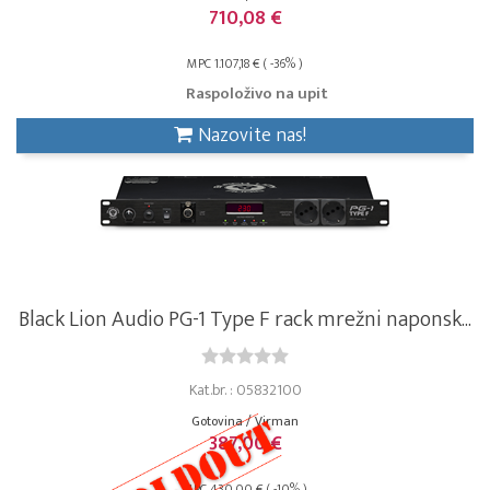
710,08 €
MPC 1.107,18 € ( -36% )
Raspoloživo na upit
Nazovite nas!
Black Lion Audio PG-1 Type F rack mrežni naponsk...
Kat.br. : 05832100
Gotovina / Virman
387,00 €
MPC 430,00 € ( -10% )