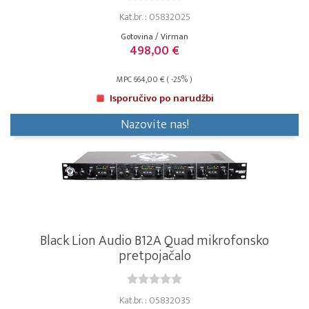
Kat.br. : 05832025
Gotovina / Virman
498,00 €
MPC 664,00 € ( -25% )
Isporučivo po narudžbi
Nazovite nas!
Black Lion Audio B12A Quad mikrofonsko
pretpojačalo
Kat.br. : 05832035