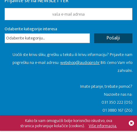
Prijavite se na NEWSLETTER
Odaberite kategorije interesa
Odaberite kategoriju...
Uočili ste krivu sliku, grešku u tekstu ili krivu informaciju? Prijavite nam
pogrešku na e-mail adresu:
webshop@audiopro.hr
Biti ćemo Vam vrlo
zahvalni.
​Imate pitanje, trebate pomoć?
Nazovite nas na:
031 350 222 (OS)
01 3880 167 (ZG)
Kako bi vam omogućili bolje korisničko iskustvo, ova
stranica pohranjuje kolačiće (cookies).
Više informacija.