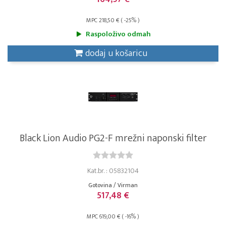
MPC 218,50 € ( -25% )
Raspoloživo odmah
dodaj u košaricu
Black Lion Audio PG2-F mrežni naponski filter
Kat.br. : 05832104
Gotovina / Virman
517,48 €
MPC 619,00 € ( -16% )