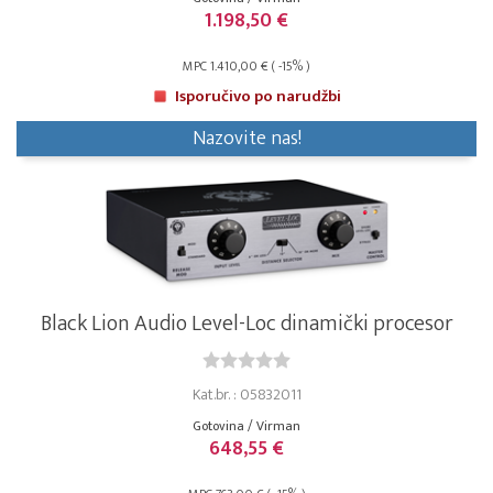
1.198,50 €
MPC 1.410,00 € ( -15% )
Isporučivo po narudžbi
Nazovite nas!
Black Lion Audio Level-Loc dinamički procesor
Kat.br. : 05832011
Gotovina / Virman
648,55 €