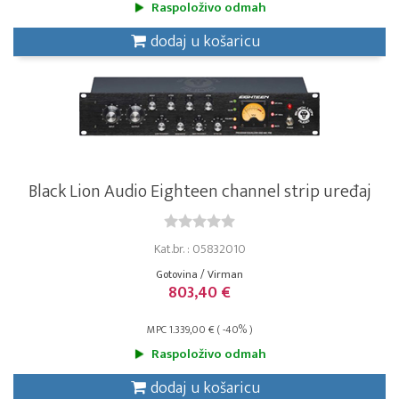
Raspoloživo odmah
dodaj u košaricu
Black Lion Audio Eighteen channel strip uređaj
Kat.br. : 05832010
Gotovina / Virman
803,40 €
MPC 1.339,00 € ( -40% )
Raspoloživo odmah
dodaj u košaricu