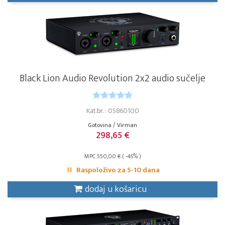
Black Lion Audio Revolution 2x2 audio sučelje
Kat.br. : 05860100
Gotovina / Virman
298,65 €
MPC 550,00 € ( -46% )
Raspoloživo za 5-10 dana
dodaj u košaricu