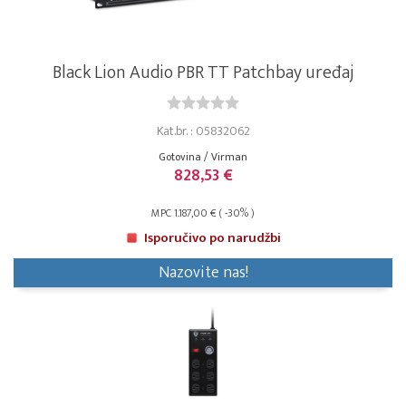
Black Lion Audio PBR TT Patchbay uređaj
Kat.br. : 05832062
Gotovina / Virman
828,53 €
MPC 1.187,00 € ( -30% )
Isporučivo po narudžbi
Nazovite nas!