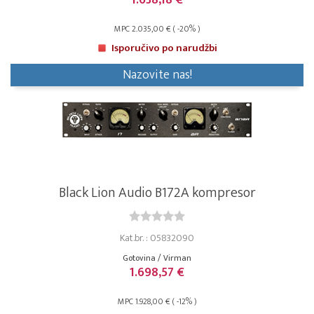
1.638,18 €
MPC 2.035,00 € ( -20% )
Isporučivo po narudžbi
Nazovite nas!
Black Lion Audio B172A kompresor
Kat.br. : 05832090
Gotovina / Virman
1.698,57 €
MPC 1.928,00 € ( -12% )