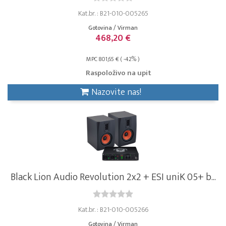
Kat.br. : B21-010-005265
Gotovina / Virman
468,20 €
MPC 801,65 € ( -42% )
Raspoloživo na upit
Nazovite nas!
Black Lion Audio Revolution 2x2 + ESI uniK 05+ b...
Kat.br. : B21-010-005266
Gotovina / Virman