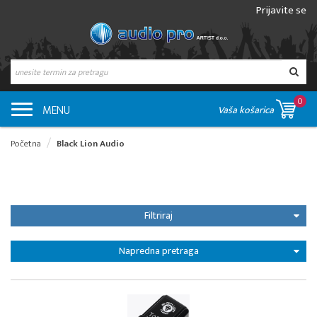
Prijavite se
0
MENU
Vaša košarica
Početna
Black Lion Audio
Filtriraj
Napredna pretraga