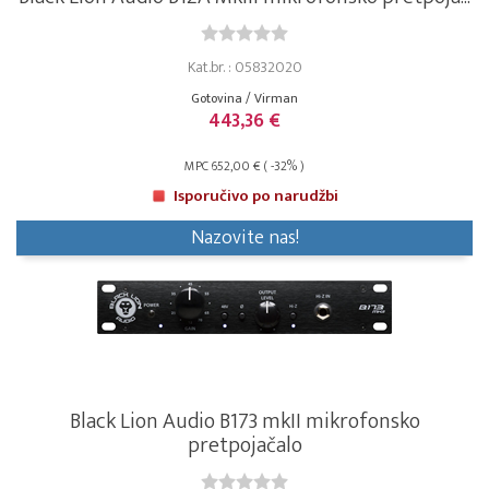
Kat.br. : 05832020
Gotovina / Virman
443,36 €
MPC 652,00 € ( -32% )
Isporučivo po narudžbi
Nazovite nas!
Black Lion Audio B173 mkII mikrofonsko
pretpojačalo