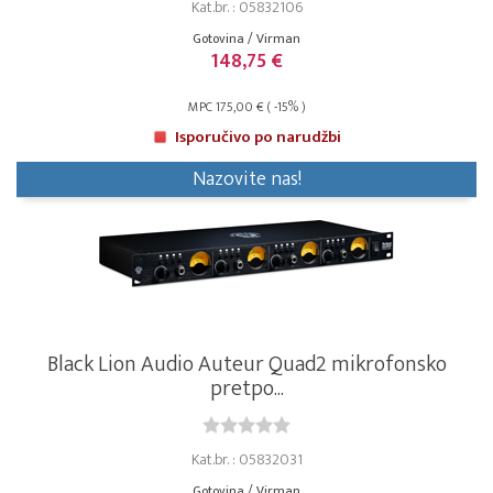
Kat.br. : 05832106
Gotovina / Virman
148,75 €
MPC 175,00 € ( -15% )
Isporučivo po narudžbi
Nazovite nas!
Black Lion Audio Auteur Quad2 mikrofonsko
pretpo...
Kat.br. : 05832031
Gotovina / Virman