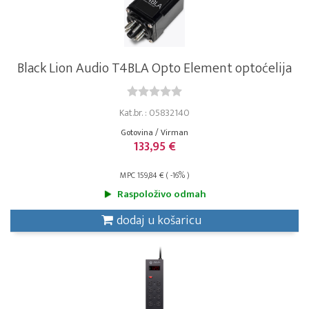
Black Lion Audio T4BLA Opto Element optoćelija
Kat.br. : 05832140
Gotovina / Virman
133,95 €
MPC 159,84 € ( -16% )
Raspoloživo odmah
dodaj u košaricu