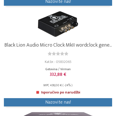
Nazovite nas!
Black Lion Audio Micro Clock MkII wordclock gene...
Kat.br. : 05832065
Gotovina / Virman
332,88 €
MPC 438,00 € ( -24% )
Isporučivo po narudžbi
Nazovite nas!