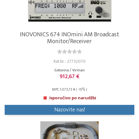
INOVONICS 674 INOmini AM Broadcast
Monitor/Receiver
Kat.br. : 27732070
Gotovina / Virman
912,67 €
MPC 1.073,73 € ( -15% )
Isporučivo po narudžbi
Nazovite nas!