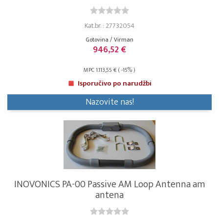
Kat.br. : 27732054
Gotovina / Virman
946,52 €
MPC 1.113,55 € ( -15% )
Isporučivo po narudžbi
Nazovite nas!
INOVONICS PA-00 Passive AM Loop Antenna am
antena