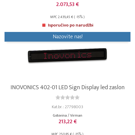
2.073,53 €
MPC 2.439,45 € ( -15% )
Isporučivo po narudžbi
Nazovite nas!
INOVONICS 402-01 LED Sign Display led zaslon
Kat.br. : 27798003
Gotovina / Virman
213,22 €
MPC 250,85 € ( -15% )