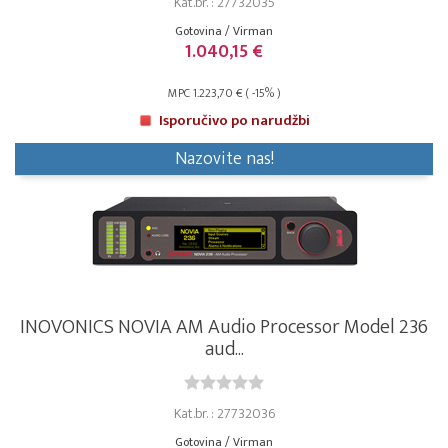
Kat.br. : 27732035
Gotovina / Virman
1.040,15 €
MPC 1.223,70 € ( -15% )
Isporučivo po narudžbi
Nazovite nas!
INOVONICS NOVIA AM Audio Processor Model 236
aud...
Kat.br. : 27732036
Gotovina / Virman