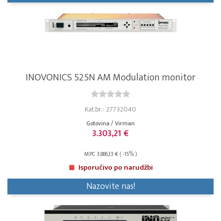
INOVONICS 525N AM Modulation monitor
Kat.br. : 27732040
Gotovina / Virman
3.303,21 €
MPC 3.886,13 € ( -15% )
Isporučivo po narudžbi
Nazovite nas!