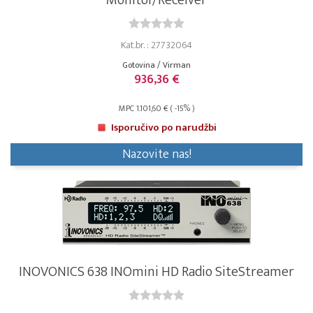
Monitor/Receiver
Kat.br. : 27732064
Gotovina / Virman
936,36 €
MPC 1.101,60 € ( -15% )
Isporučivo po narudžbi
Nazovite nas!
INOVONICS 638 INOmini HD Radio SiteStreamer