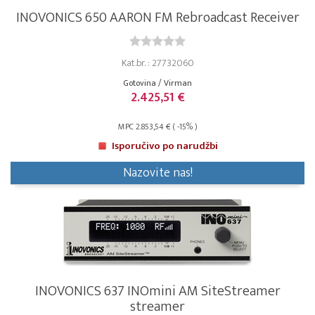
INOVONICS 650 AARON FM Rebroadcast Receiver
Kat.br. : 27732060
Gotovina / Virman
2.425,51 €
MPC 2.853,54 € ( -15% )
Isporučivo po narudžbi
Nazovite nas!
INOVONICS 637 INOmini AM SiteStreamer
streamer