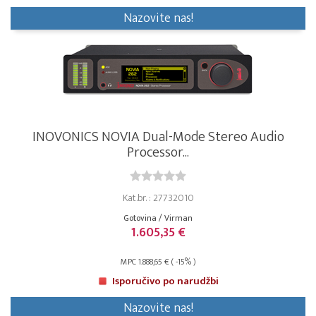
Nazovite nas!
INOVONICS NOVIA Dual-Mode Stereo Audio
Processor...
Kat.br. : 27732010
Gotovina / Virman
1.605,35 €
MPC 1.888,65 € ( -15% )
Isporučivo po narudžbi
Nazovite nas!