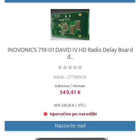
INOVONICS 719-01 DAVID IV HD Radio Delay Board
d...
Kat.br. : 27798009
Gotovina / Virman
549,41 €
MPC 646,36 € ( -15% )
Isporučivo po narudžbi
Nazovite nas!