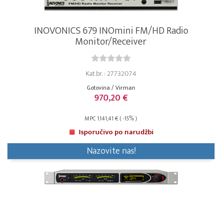
INOVONICS 679 INOmini FM/HD Radio
Monitor/Receiver
Kat.br. : 27732074
Gotovina / Virman
970,20 €
MPC 1.141,41 € ( -15% )
Isporučivo po narudžbi
Nazovite nas!