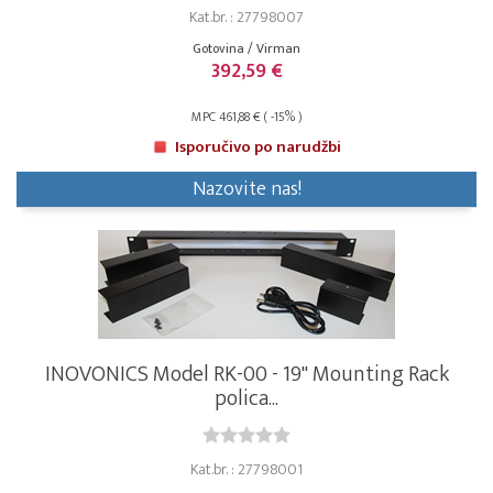
Kat.br. : 27798007
Gotovina / Virman
392,59 €
MPC 461,88 € ( -15% )
Isporučivo po narudžbi
Nazovite nas!
INOVONICS Model RK-00 - 19" Mounting Rack
polica...
Kat.br. : 27798001