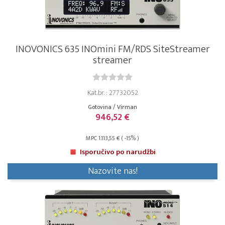
INOVONICS 635 INOmini FM/RDS SiteStreamer
streamer
Kat.br. : 27732052
Gotovina / Virman
946,52 €
MPC 1.113,55 € ( -15% )
Isporučivo po narudžbi
Nazovite nas!