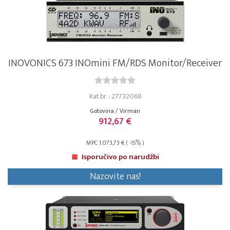
INOVONICS 673 INOmini FM/RDS Monitor/Receiver
Kat.br. : 27732068
Gotovina / Virman
912,67 €
MPC 1.073,73 € ( -15% )
Isporučivo po narudžbi
Nazovite nas!