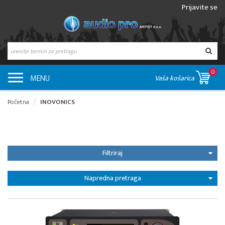
Prijavite se
0
MENU
Vaša košarica
Početna
INOVONICS
Filtriraj
Napredna pretraga