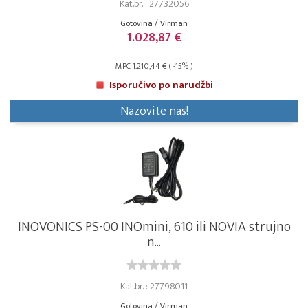
Kat.br. : 27732056
Gotovina / Virman
1.028,87 €
MPC 1.210,44 € ( -15% )
Isporučivo po narudžbi
Nazovite nas!
INOVONICS PS-00 INOmini, 610 ili NOVIA strujno
n...
Kat.br. : 27798011
Gotovina / Virman