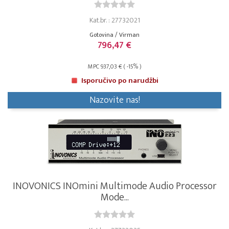
Kat.br. : 27732021
Gotovina / Virman
796,47 €
MPC 937,03 € ( -15% )
Isporučivo po narudžbi
Nazovite nas!
INOVONICS INOmini Multimode Audio Processor
Mode...