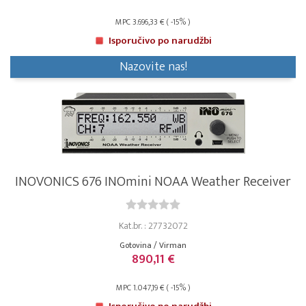
MPC 3.696,33 € ( -15% )
Isporučivo po narudžbi
Nazovite nas!
INOVONICS 676 INOmini NOAA Weather Receiver
Kat.br. : 27732072
Gotovina / Virman
890,11 €
MPC 1.047,19 € ( -15% )