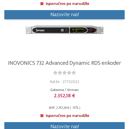
Isporučivo po narudžbi
Nazovite nas!
INOVONICS 732 Advanced Dynamic RDS enkoder
Kat.br. : 27732022
Gotovina / Virman
2.352,18 €
MPC 2.767,28 € ( -15% )
Isporučivo po narudžbi
Nazovite nas!