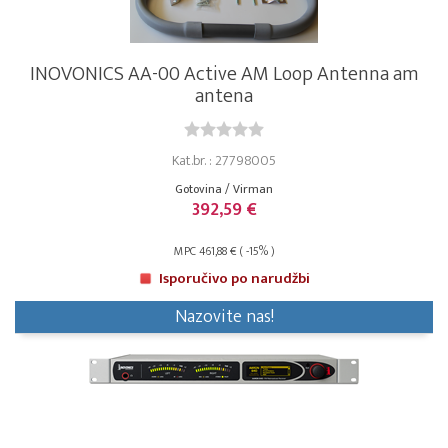
INOVONICS AA-00 Active AM Loop Antenna am
antena
Kat.br. : 27798005
Gotovina / Virman
392,59 €
MPC 461,88 € ( -15% )
Isporučivo po narudžbi
Nazovite nas!