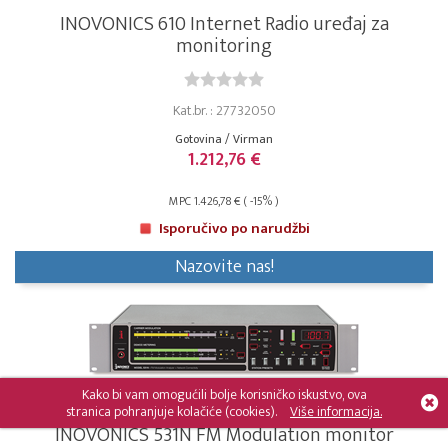
INOVONICS 610 Internet Radio uređaj za
monitoring
Kat.br. : 27732050
Gotovina / Virman
1.212,76 €
MPC 1.426,78 € ( -15% )
Isporučivo po narudžbi
Nazovite nas!
Kako bi vam omogućili bolje korisničko iskustvo, ova
stranica pohranjuje kolačiće (cookies).
Više informacija.
INOVONICS 531N FM Modulation monitor