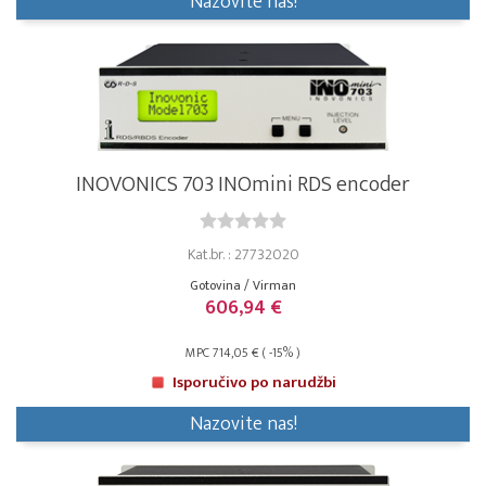
Nazovite nas!
INOVONICS 703 INOmini RDS encoder
Kat.br. : 27732020
Gotovina / Virman
606,94 €
MPC 714,05 € ( -15% )
Isporučivo po narudžbi
Nazovite nas!