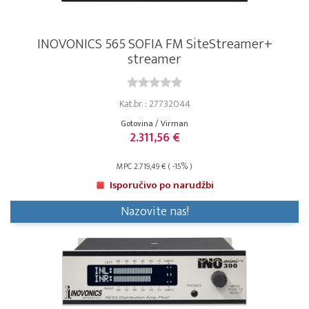
INOVONICS 565 SOFIA FM SiteStreamer+
streamer
Kat.br. : 27732044
Gotovina / Virman
2.311,56 €
MPC 2.719,49 € ( -15% )
Isporučivo po narudžbi
Nazovite nas!