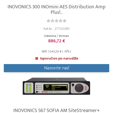
INOVONICS 300 INOmini AES Distribution Amp
Plus!...
Kat.br. : 27732080
Gotovina / Virman
886,72 €
MPC 1.043,20 € ( -15% )
Isporučivo po narudžbi
Nazovite nas!
INOVONICS 567 SOFIA AM SiteStreamer+