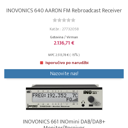
INOVONICS 640 AARON FM Rebroadcast Receiver
Kat.br. : 27732058
Gotovina / Virman
2.136,71 €
MPC 2.513,78 € ( -15% )
Isporučivo po narudžbi
Nazovite nas!
INOVONICS 661 INOmini DAB/DAB+