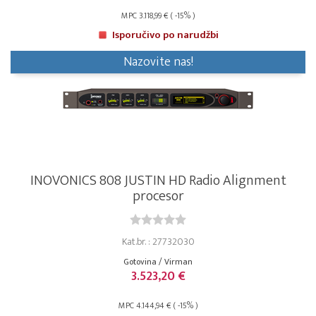
MPC 3.118,99 € ( -15% )
Isporučivo po narudžbi
Nazovite nas!
INOVONICS 808 JUSTIN HD Radio Alignment
procesor
Kat.br. : 27732030
Gotovina / Virman
3.523,20 €
MPC 4.144,94 € ( -15% )