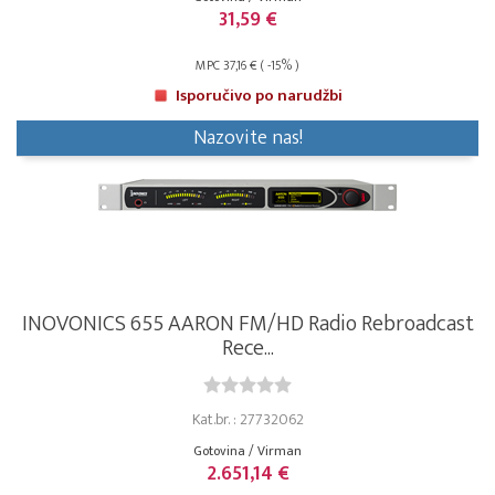
31,59 €
MPC 37,16 € ( -15% )
Isporučivo po narudžbi
Nazovite nas!
INOVONICS 655 AARON FM/HD Radio Rebroadcast
Rece...
Kat.br. : 27732062
Gotovina / Virman
2.651,14 €