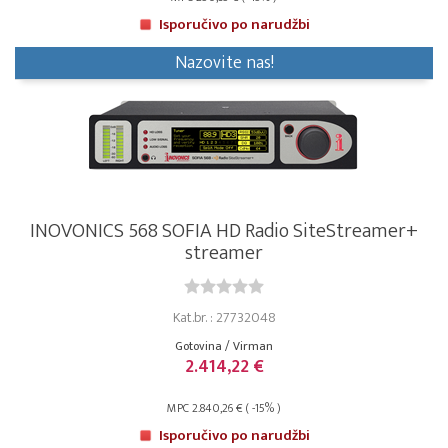
Isporučivo po narudžbi
Nazovite nas!
INOVONICS 568 SOFIA HD Radio SiteStreamer+
streamer
Kat.br. : 27732048
Gotovina / Virman
2.414,22 €
MPC 2.840,26 € ( -15% )
Isporučivo po narudžbi