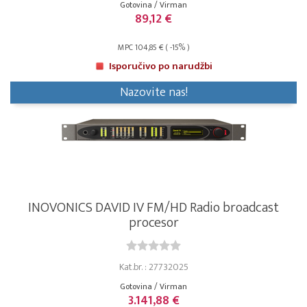
Gotovina / Virman
89,12 €
MPC 104,85 € ( -15% )
Isporučivo po narudžbi
Nazovite nas!
INOVONICS DAVID IV FM/HD Radio broadcast
procesor
Kat.br. : 27732025
Gotovina / Virman
3.141,88 €