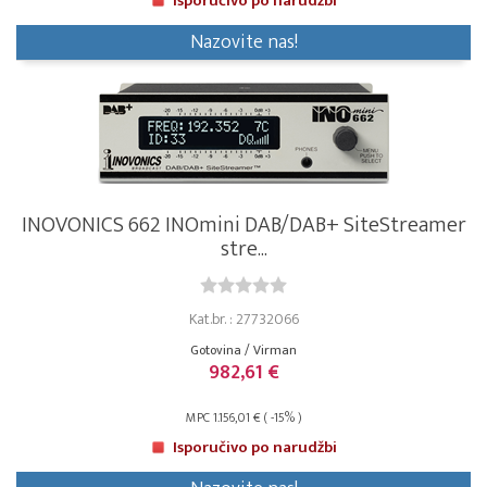
Isporučivo po narudžbi
Nazovite nas!
INOVONICS 662 INOmini DAB/DAB+ SiteStreamer
stre...
Kat.br. : 27732066
Gotovina / Virman
982,61 €
MPC 1.156,01 € ( -15% )
Isporučivo po narudžbi