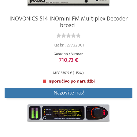
INOVONICS 514 INOmini FM Multiplex Decoder
broad...
Kat.br. : 27732081
Gotovina / Virman
710,73 €
MPC 836,15 € ( -15% )
Isporučivo po narudžbi
Nazovite nas!