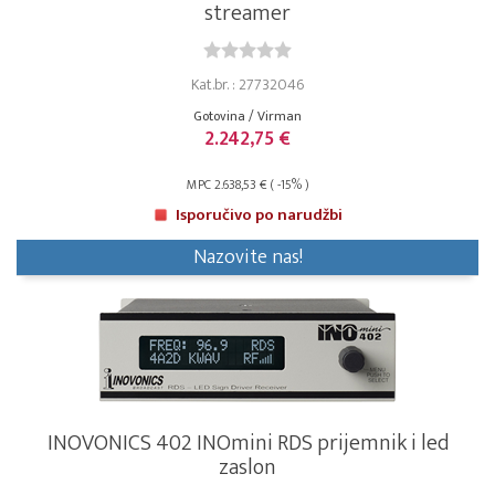
streamer
Kat.br. : 27732046
Gotovina / Virman
2.242,75 €
MPC 2.638,53 € ( -15% )
Isporučivo po narudžbi
Nazovite nas!
INOVONICS 402 INOmini RDS prijemnik i led
zaslon