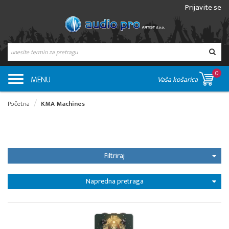
Prijavite se
0
MENU
Vaša košarica
Početna
KMA Machines
Filtriraj
Napredna pretraga