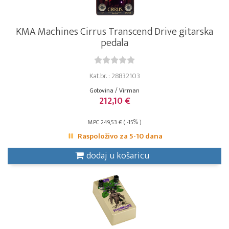
KMA Machines Cirrus Transcend Drive gitarska
pedala
Kat.br. : 28832103
Gotovina / Virman
212,10 €
MPC 249,53 € ( -15% )
Raspoloživo za 5-10 dana
dodaj u košaricu