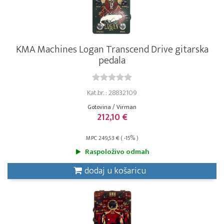
KMA Machines Logan Transcend Drive gitarska
pedala
Kat.br. : 28832109
Gotovina / Virman
212,10 €
MPC 249,53 € ( -15% )
Raspoloživo odmah
dodaj u košaricu