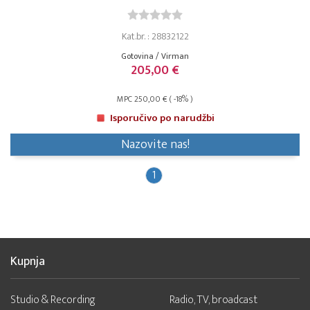
Kat.br. : 28832122
Gotovina / Virman
205,00 €
MPC 250,00 € ( -18% )
Isporučivo po narudžbi
Nazovite nas!
1
Kupnja
Studio & Recording
Radio, TV, broadcast