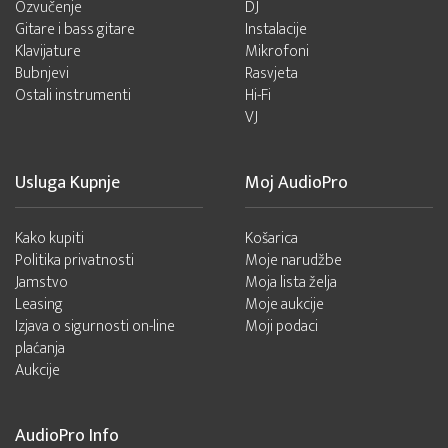
Ozvučenje
DJ
Gitare i bass gitare
Instalacije
Klavijature
Mikrofoni
Bubnjevi
Rasvjeta
Ostali instrumenti
Hi-Fi
VJ
Usluga Kupnje
Moj AudioPro
Kako kupiti
Košarica
Politika privatnosti
Moje narudžbe
Jamstvo
Moja lista želja
Leasing
Moje aukcije
Izjava o sigurnosti on-line
Moji podaci
plaćanja
Aukcije
AudioPro Info