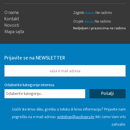
O nama
Zagreb
Ne radimo
danas
Kontakt
Osijek
Ne radimo
danas
Novosti
Nedjeljom i praznicima ne radimo
Mapa sajta
Prijavite se na NEWSLETTER
Odaberite kategorije interesa
Odaberite kategoriju...
Uočili ste krivu sliku, grešku u tekstu ili krivu informaciju? Prijavite nam
pogrešku na e-mail adresu:
webshop@audiopro.hr
Biti ćemo Vam vrlo
zahvalni.