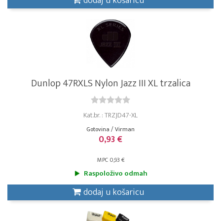
dodaj u košaricu
Dunlop 47RXLS Nylon Jazz III XL trzalica
Kat.br. : TRZJD47-XL
Gotovina / Virman
0,93 €
MPC 0,93 €
Raspoloživo odmah
dodaj u košaricu