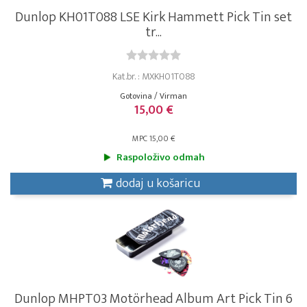
Dunlop KH01T088 LSE Kirk Hammett Pick Tin set
tr...
Kat.br. : MXKH01T088
Gotovina / Virman
15,00 €
MPC 15,00 €
Raspoloživo odmah
dodaj u košaricu
Dunlop MHPT03 Motörhead Album Art Pick Tin 6