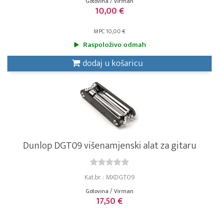
Gotovina / Virman
10,00 €
MPC 10,00 €
Raspoloživo odmah
dodaj u košaricu
Dunlop DGT09 višenamjenski alat za gitaru
Kat.br. : MXDGT09
Gotovina / Virman
17,50 €