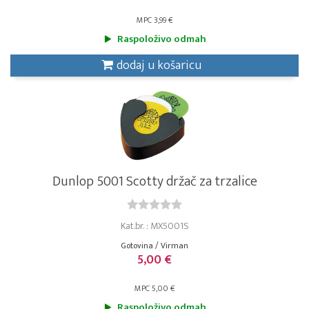
MPC 3,99 €
Raspoloživo odmah
dodaj u košaricu
Dunlop 5001 Scotty držač za trzalice
Kat.br. : MX5001S
Gotovina / Virman
5,00 €
MPC 5,00 €
Raspoloživo odmah