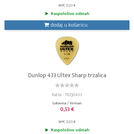
MPC 0,53 €
Raspoloživo odmah
dodaj u košaricu
Dunlop 433 Ultex Sharp trzalica
Kat.br. : TRZJD433
Gotovina / Virman
0,53 €
MPC 0,53 €
Raspoloživo odmah