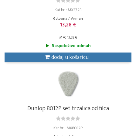
Kat.br. : MX272B
Gotovina / Virman
13,28 €
MPC 13,28 €
Raspoloživo odmah
dodaj u košaricu
Dunlop 8012P set trzalica od filca
Kat.br. : MX8012P