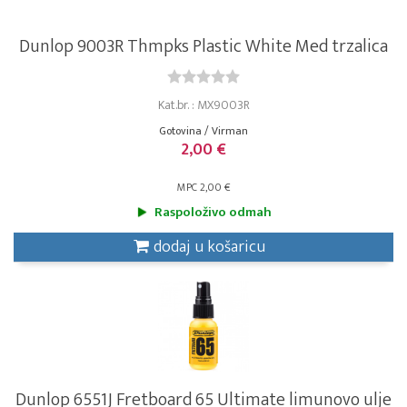
Dunlop 9003R Thmpks Plastic White Med trzalica
Kat.br. : MX9003R
Gotovina / Virman
2,00 €
MPC 2,00 €
Raspoloživo odmah
dodaj u košaricu
Dunlop 6551J Fretboard 65 Ultimate limunovo ulje