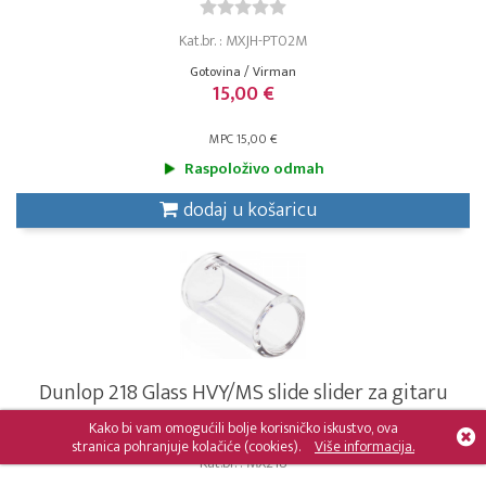
Kat.br. : MXJH-PT02M
Gotovina / Virman
15,00 €
MPC 15,00 €
Raspoloživo odmah
dodaj u košaricu
Dunlop 218 Glass HVY/MS slide slider za gitaru
Kako bi vam omogućili bolje korisničko iskustvo, ova
stranica pohranjuje kolačiće (cookies).
Više informacija.
Kat.br. : MX218