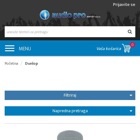
Prijavite se
0
MENU
Vaša košarica
Početna
Dunlop
Filtriraj
Napredna pretraga