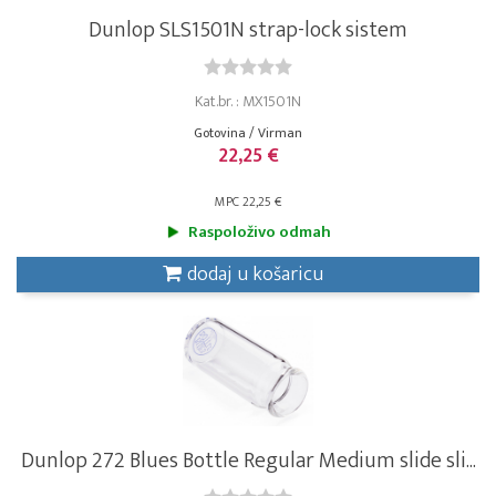
Dunlop SLS1501N strap-lock sistem
Kat.br. : MX1501N
Gotovina / Virman
22,25 €
MPC 22,25 €
Raspoloživo odmah
dodaj u košaricu
Dunlop 272 Blues Bottle Regular Medium slide sli...