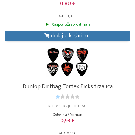
0,80 €
MPC 0,80 €
Raspoloživo odmah
dodaj u košaricu
Dunlop Dirtbag Tortex Picks trzalica
Kat.br. : TRZJDDIRTBAG
Gotovina / Virman
0,93 €
MPC 0,93 €