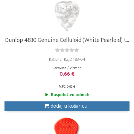
Dunlop 4830 Genuine Celluloid (White Pearloid) t...
Kat.br. : TRZJD483-04
Gotovina / Virman
0,66 €
MPC 0,66 €
Raspoloživo odmah
dodaj u košaricu