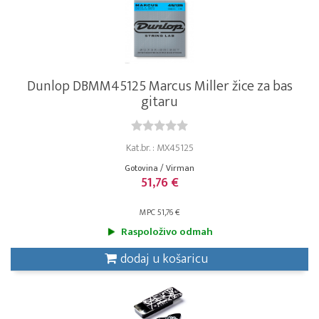
Dunlop DBMM45125 Marcus Miller žice za bas
gitaru
Kat.br. : MX45125
Gotovina / Virman
51,76 €
MPC 51,76 €
Raspoloživo odmah
dodaj u košaricu