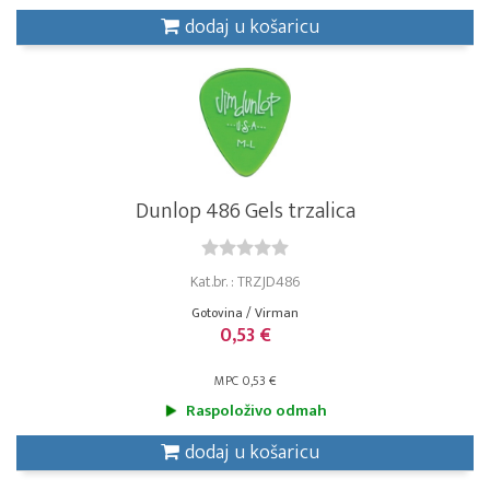
dodaj u košaricu
Dunlop 486 Gels trzalica
Kat.br. : TRZJD486
Gotovina / Virman
0,53 €
MPC 0,53 €
Raspoloživo odmah
dodaj u košaricu