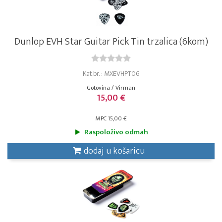
Dunlop EVH Star Guitar Pick Tin trzalica (6kom)
Kat.br. : MXEVHPT06
Gotovina / Virman
15,00 €
MPC 15,00 €
Raspoloživo odmah
dodaj u košaricu