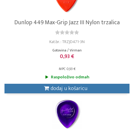
Dunlop 449 Max-Grip Jazz III Nylon trzalica
Kat.br. : TRZJD471-3N
Gotovina / Virman
0,93 €
MPC 0,93 €
Raspoloživo odmah
dodaj u košaricu