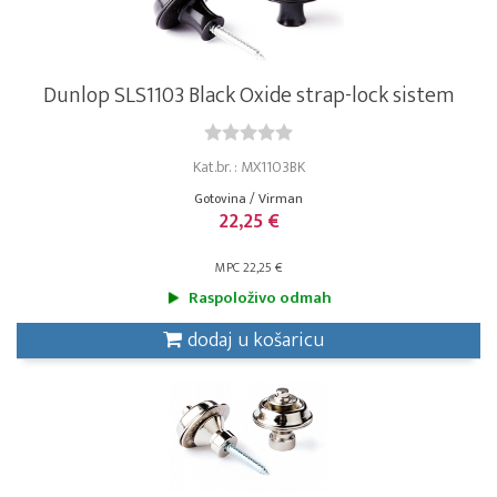
Dunlop SLS1103 Black Oxide strap-lock sistem
Kat.br. : MX1103BK
Gotovina / Virman
22,25 €
MPC 22,25 €
Raspoloživo odmah
dodaj u košaricu