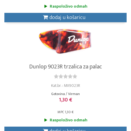
Raspoloživo odmah
dodaj u košaricu
Dunlop 9023R trzalica za palac
Kat.br. : MX9023R
Gotovina / Virman
1,30 €
MPC 1,30 €
Raspoloživo odmah