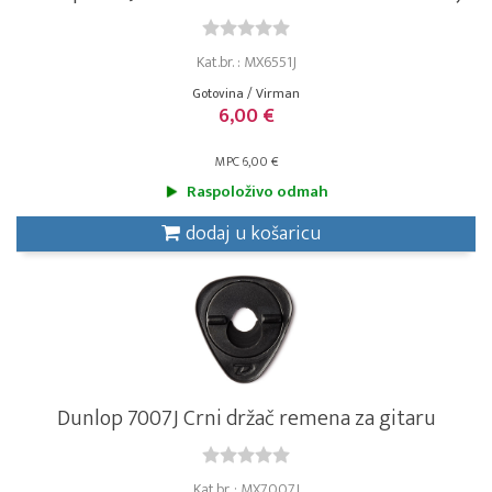
Kat.br. : MX6551J
Gotovina / Virman
6,00 €
MPC 6,00 €
Raspoloživo odmah
dodaj u košaricu
Dunlop 7007J Crni držač remena za gitaru
Kat.br. : MX7007J