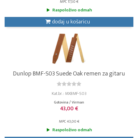
MPC 17,50 €
Raspoloživo odmah
dodaj u košaricu
Dunlop BMF-S03 Suede Oak remen za gitaru
Kat.br. : MXBMF-S03
Gotovina / Virman
43,00 €
MPC 43,00 €
Raspoloživo odmah