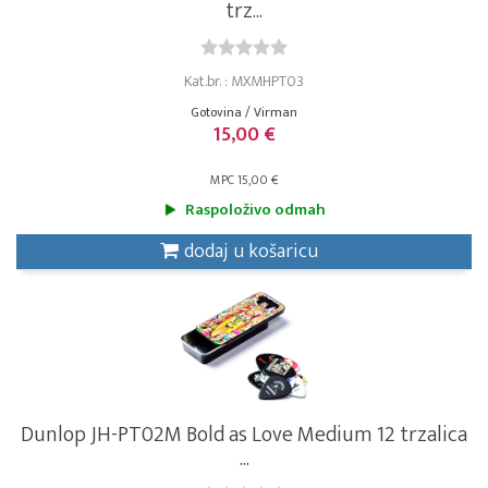
trz...
Kat.br. : MXMHPT03
Gotovina / Virman
15,00 €
MPC 15,00 €
Raspoloživo odmah
dodaj u košaricu
Dunlop JH-PT02M Bold as Love Medium 12 trzalica
...