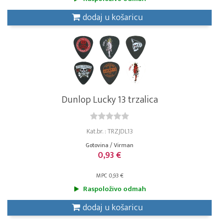
dodaj u košaricu
Dunlop Lucky 13 trzalica
Kat.br. : TRZJDL13
Gotovina / Virman
0,93 €
MPC 0,93 €
Raspoloživo odmah
dodaj u košaricu