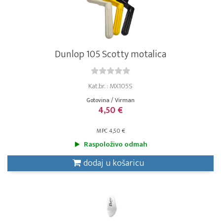
Dunlop 105 Scotty motalica
Kat.br. : MX105S
Gotovina / Virman
4,50 €
MPC 4,50 €
Raspoloživo odmah
dodaj u košaricu