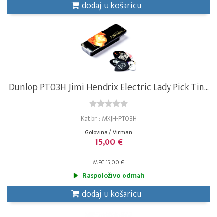
dodaj u košaricu
Dunlop PT03H Jimi Hendrix Electric Lady Pick Tin...
Kat.br. : MXJH-PT03H
Gotovina / Virman
15,00 €
MPC 15,00 €
Raspoloživo odmah
dodaj u košaricu