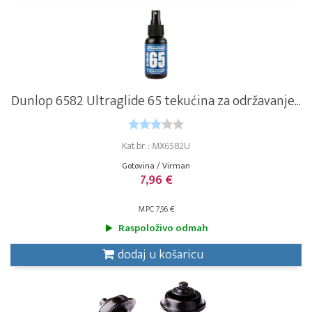
Dunlop 6582 Ultraglide 65 tekućina za održavanje...
Kat.br. : MX6582U
Gotovina / Virman
7,96 €
MPC 7,96 €
Raspoloživo odmah
dodaj u košaricu