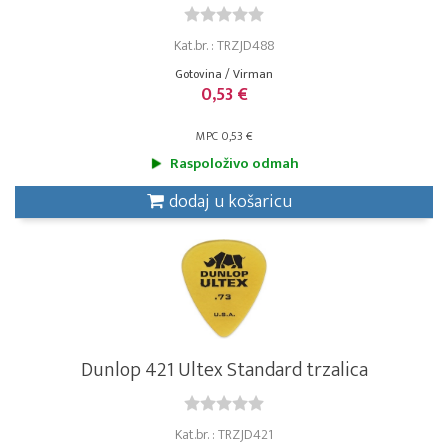
Kat.br. : TRZJD488
Gotovina / Virman
0,53 €
MPC 0,53 €
Raspoloživo odmah
dodaj u košaricu
Dunlop 421 Ultex Standard trzalica
Kat.br. : TRZJD421