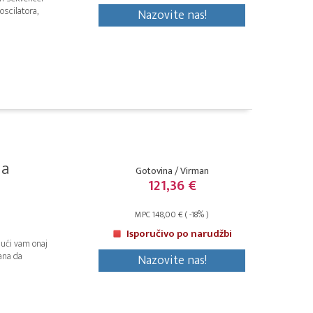
oscilatora,
Nazovite nas!
la
Gotovina / Virman
121,36 €
MPC 148,00 € ( -18% )
Isporučivo po narudžbi
jući vam onaj
rana da
Nazovite nas!