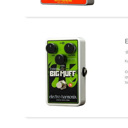
E
Ka
O
i
su