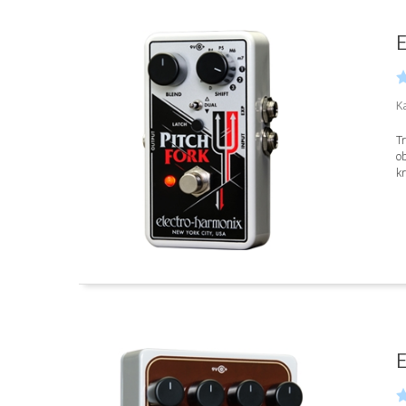
E
K
Tr
o
kr
E