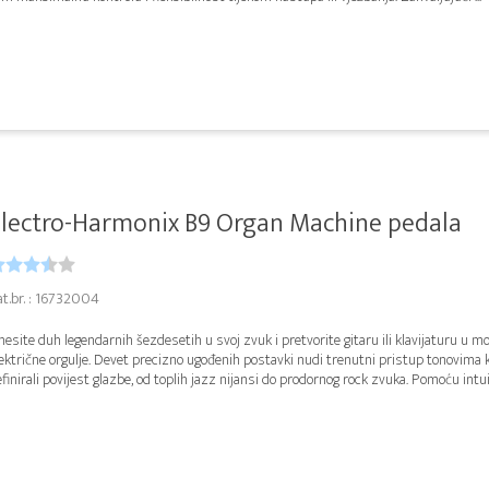
lectro-Harmonix B9 Organ Machine pedala
at.br. : 16732004
esite duh legendarnih šezdesetih u svoj zvuk i pretvorite gitaru ili klavijaturu u m
ektrične orgulje. Devet precizno ugođenih postavki nudi trenutni pristup tonovima k
finirali povijest glazbe, od toplih jazz nijansi do prodornog rock zvuka. Pomoću intuit