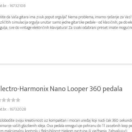
t.br. : 16732108
elite da Vaša gitara ima zvuk poput orgulja? Nema problema, imamo rješenje za Vas!
zličitih simulacija orgulja unutar samo jedne gitarske pedale - od klasičnih, pa do el
gulja, sve do vintage električnih klavijatura! Za svaki odabrani preset imate mogućno
lectro-Harmonix Nano Looper 360 pedala
t.br. : 16732028
slobodite svoju kreativnost uz kompaktan i moćan uređaj koji nudi čak 360 sekund
imanje vaših glazbenih ideja. Ova pedala omogućuje pohranu do 11 zasebnih loop pet
m maksimalnu kontrolu i fleksibilnost tijekom nastupa ili vježbanja. Zahvaljujući ...