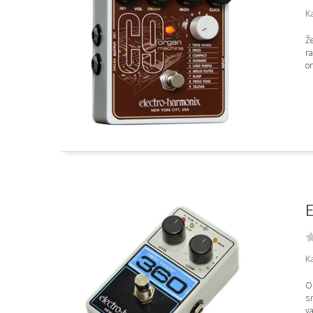
Ka
Ž
ra
or
E
Ka
O
sn
va