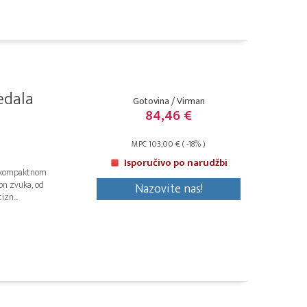
edala
Gotovina / Virman
84,46 €
MPC 103,00 € ( -18% )
Isporučivo po narudžbi
o kompaktnom
on zvuka, od
Nazovite nas!
zn...