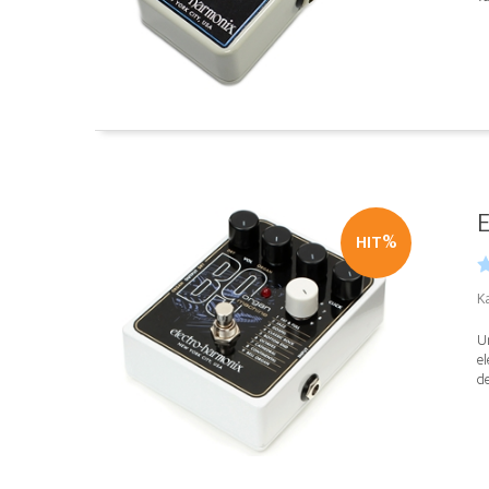
E
HIT%
K
Un
el
de