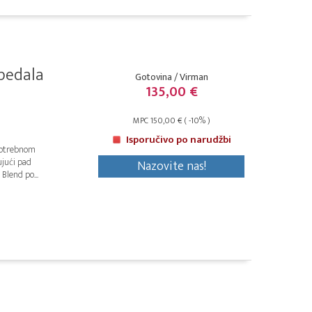
 pedala
Gotovina / Virman
135,00 €
MPC 150,00 € ( -10% )
Isporučivo po narudžbi
potrebnom
jući pad
Nazovite nas!
Blend po...