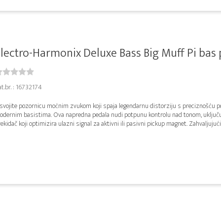
lectro-Harmonix Deluxe Bass Big Muff Pi bas
t.br. : 16732174
svojite pozornicu moćnim zvukom koji spaja legendarnu distorziju s preciznošću 
odernim basistima. Ova napredna pedala nudi potpunu kontrolu nad tonom, uključu
ekidač koji optimizira ulazni signal za aktivni ili pasivni pickup magnet. Zahvaljujući 