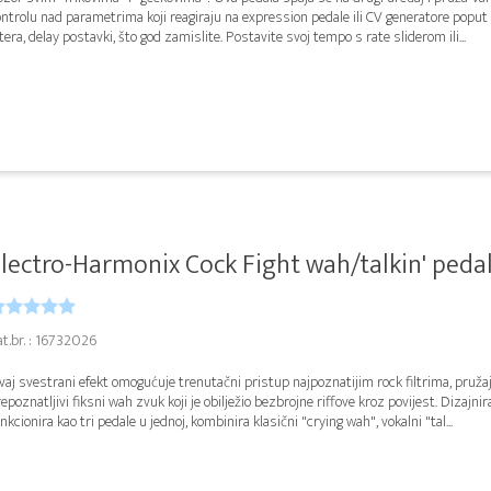
ntrolu nad parametrima koji reagiraju na expression pedale ili CV generatore poput 
ltera, delay postavki, što god zamislite. Postavite svoj tempo s rate sliderom ili...
lectro-Harmonix Cock Fight wah/talkin' peda
t.br. : 16732026
aj svestrani efekt omogućuje trenutačni pristup najpoznatijim rock filtrima, pruža
epoznatljivi fiksni wah zvuk koji je obilježio bezbrojne riffove kroz povijest. Dizajni
nkcionira kao tri pedale u jednoj, kombinira klasični "crying wah", vokalni "tal...