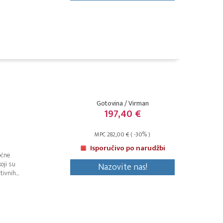
Gotovina / Virman
197,40 €
MPC 282,00 € ( -30% )
Isporučivo po narudžbi
oćne
oji su
Nazovite nas!
ivnih...