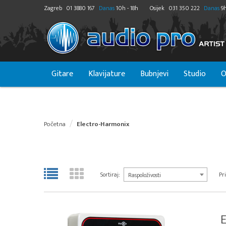
Zagreb
01 3880 167
Danas
10h - 18h
Osijek
031 350 222
Danas
9h
Gitare
Klavijature
Bubnjevi
Studio
O
Početna
Electro-Harmonix
Sortiraj:
Pri
Raspoloživosti
E