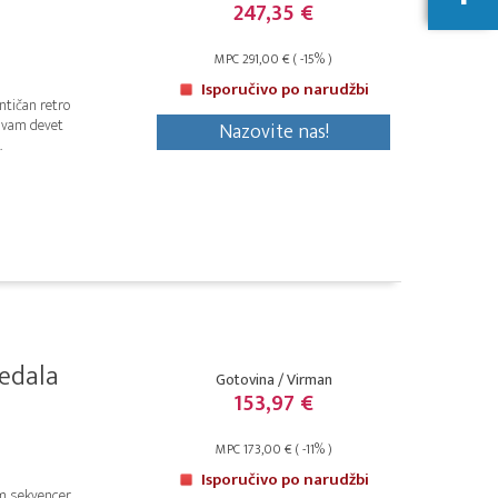
247,35 €
MPC 291,00 € ( -15% )
Isporučivo po narudžbi
ntičan retro
i vam devet
Nazovite nas!
.
edala
Gotovina / Virman
153,97 €
MPC 173,00 € ( -11% )
Isporučivo po narudžbi
am sekvencer