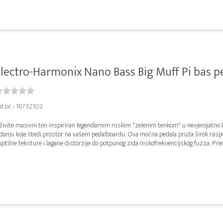
lectro-Harmonix Nano Bass Big Muff Pi bas p
t.br. : 16732102
živite masivni ton inspiriran legendarnim ruskim "zelenim tenkom" u nevjerojatn
zdanju koje štedi prostor na vašem pedalboardu. Ova moćna pedala pruža širok rasp
ptilne teksture i lagane distorzije do potpunog zida niskofrekvencijskog fuzza. Preci