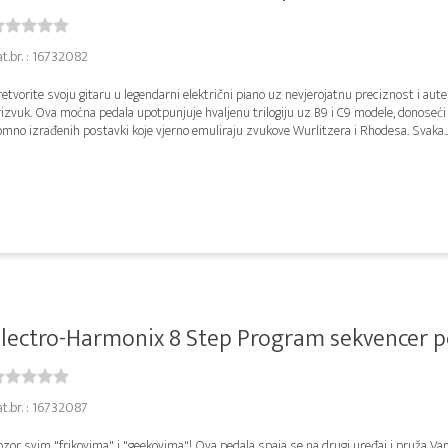
t.br. : 16732082
etvorite svoju gitaru u legendarni električni piano uz nevjerojatnu preciznost i aute
izvuk. Ova moćna pedala upotpunjuje hvaljenu trilogiju uz B9 i C9 modele, donoseć
mno izrađenih postavki koje vjerno emuliraju zvukove Wurlitzera i Rhodesa. Svaka..
lectro-Harmonix 8 Step Program sekvencer p
t.br. : 16732087
ozor svim "frikovima" i "geekovima"! Ova pedala spaja se na drugi uređaj i pruža V