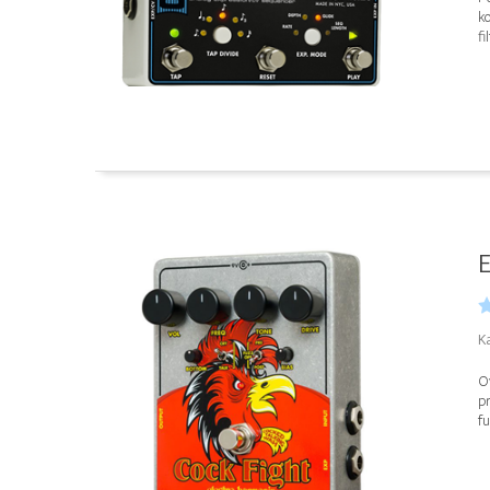
ko
fi
E
Ka
Ov
pr
fu