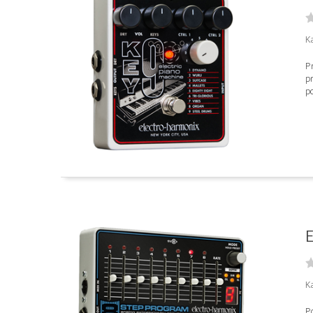
Ka
Pr
pr
po
E
Ka
P