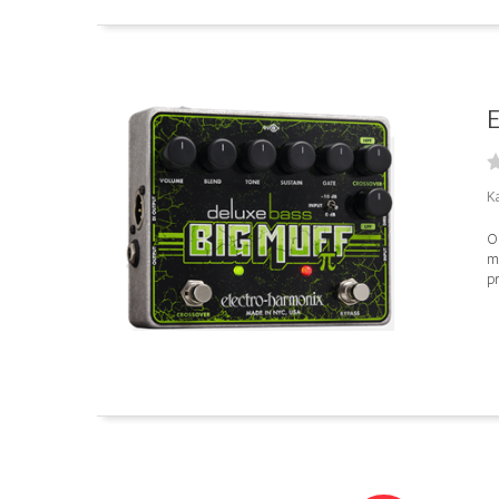
E
Ka
O
m
pr