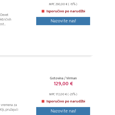
MPC 290,00 € ( -15% )
Isporučivo po narudžbi
 Devet
ektričnih
Nazovite nas!
st...
Gotovina / Virman
129,00 €
MPC 172,00 € ( -25% )
Isporučivo po narudžbi
i vremena za
lji, pružajući
Nazovite nas!