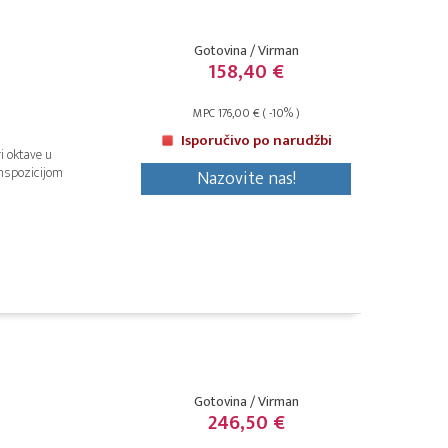
Gotovina / Virman
158,40 €
MPC 176,00 € ( -10% )
Isporučivo po narudžbi
i oktave u
nspozicijom
Nazovite nas!
Gotovina / Virman
246,50 €