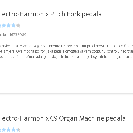
lectro-Harmonix Pitch Fork pedala
at.br. : 16732089
ansformirajte zvuk svog instrumenta uz nevjerojatnu preciznost i raspon od čak tr
ba smjera. Ova moćna polifonijska pedala omogućava vam potpunu kontrolu nad tra
oz tri različita načina rada: gore, dolje ili dual za kreiranje bogatih harmonija. Intuit...
lectro-Harmonix C9 Organ Machine pedala