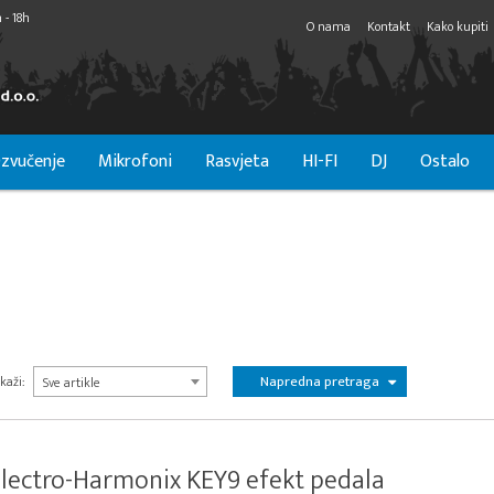
 - 18h
O nama
Kontakt
Kako kupiti
zvučenje
Mikrofoni
Rasvjeta
HI-FI
DJ
Ostalo
Napredna pretraga
kaži:
Sve artikle
lectro-Harmonix KEY9 efekt pedala