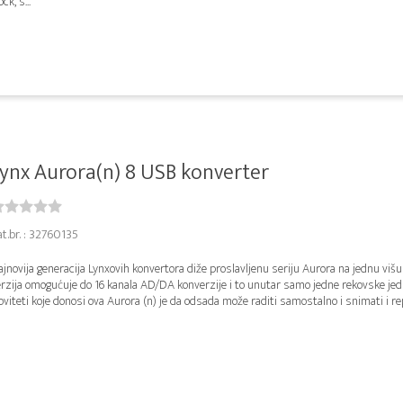
ock, s...
ynx Aurora(n) 8 USB konverter
t.br. : 32760135
jnovija generacija Lynxovih konvertora diže proslavljenu seriju Aurora na jednu viš
rzija omogućuje do 16 kanala AD/DA konverzije i to unutar samo jedne rekovske jedi
viteti koje donosi ova Aurora (n) je da odsada može raditi samostalno i snimati i repr