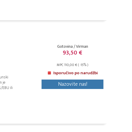
Gotovina / Virman
93,50 €
MPC 110,00 € ( -15% )
Isporučivo po narudžbi
hunski
n je
Nazovite nas!
/EBU ili