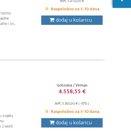
MPC 5.470,00 €
Raspoloživo za 5-10 dana
 razinu.
 jedne
dodaj u košaricu
lno i sn...
Gotovina / Virman
4.558,55 €
MPC 5.363,00 € ( -15% )
Raspoloživo za 5-10 dana
u svijetu
znu
dodaj u košaricu
k 2 word