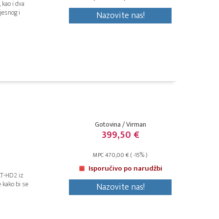
 kao i dva
jesnog i
Nazovite nas!
Gotovina / Virman
399,50 €
MPC 470,00 € ( -15% )
Isporučivo po narudžbi
LT-HD2 iz
 kako bi se
Nazovite nas!