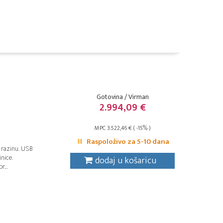
Gotovina / Virman
2.994,09 €
MPC 3.522,46 € ( -15% )
Raspoloživo za 5-10 dana
u razinu. USB
nice.
dodaj u košaricu
...