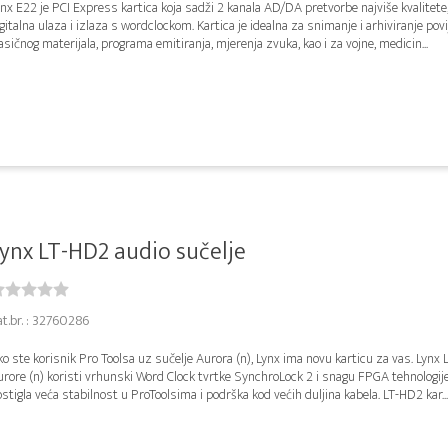
nx E22 je PCI Express kartica koja sadži 2 kanala AD/DA pretvorbe najviše kvalitete,
gitalna ulaza i izlaza s wordclockom. Kartica je idealna za snimanje i arhiviranje povi
asičnog materijala, programa emitiranja, mjerenja zvuka, kao i za vojne, medicin...
ynx LT-HD2 audio sučelje
at.br. : 32760286
o ste korisnik Pro Toolsa uz sučelje Aurora (n), Lynx ima novu karticu za vas. Lynx 
rore (n) koristi vrhunski Word Clock tvrtke SynchroLock 2 i snagu FPGA tehnologije
stigla veća stabilnost u ProToolsima i podrška kod većih duljina kabela. LT-HD2 kar...