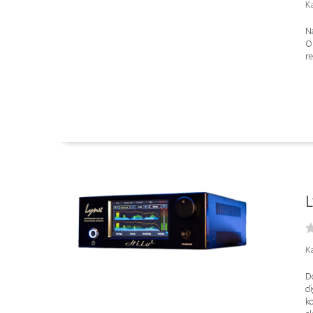
Ka
Na
O
re
L
Ka
Do
di
k