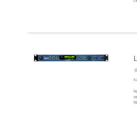
cl
L
Ka
Na
ve
No