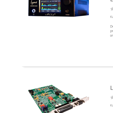
Ka
Do
p
om
L
Ka