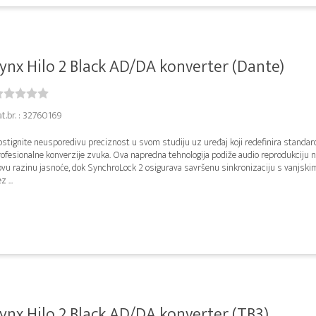
ynx Hilo 2 Black AD/DA konverter (Dante)
t.br. : 32760169
ostignite neusporedivu preciznost u svom studiju uz uređaj koji redefinira standar
rofesionalne konverzije zvuka. Ova napredna tehnologija podiže audio reprodukciju 
ovu razinu jasnoće, dok SynchroLock 2 osigurava savršenu sinkronizaciju s vanjsk
z ...
ynx Hilo 2 Black AD/DA konverter (TB3)