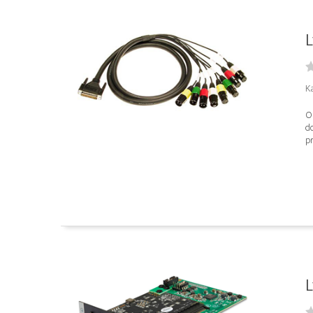
L
Ka
Os
d
pr
L