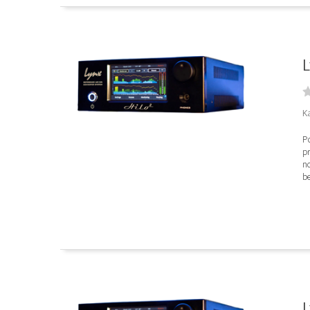
L
Ka
P
p
n
be
L