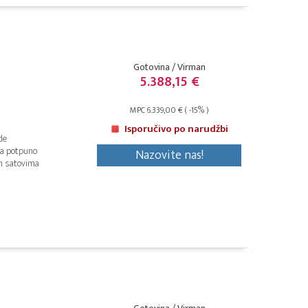
Gotovina / Virman
5.388,15 €
MPC 6.339,00 € ( -15% )
Isporučivo po narudžbi
de
na potpuno
Nazovite nas!
im satovima