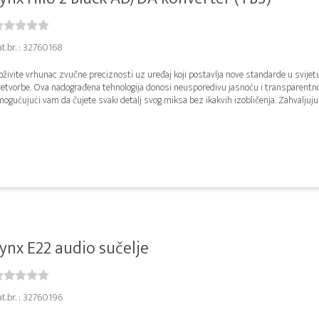
t.br. : 32760168
živite vrhunac zvučne preciznosti uz uređaj koji postavlja nove standarde u svijetu
retvorbe. Ova nadograđena tehnologija donosi neusporedivu jasnoću i transparentn
ogućujući vam da čujete svaki detalj svog miksa bez ikakvih izobličenja. Zahvaljujuć
ynx E22 audio sučelje
t.br. : 32760196