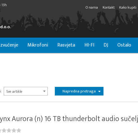
- 13h
O nama
Kontakt
Kako kupiti
zvučenje
Mikrofoni
Rasvjeta
HI-FI
DJ
Ostalo
Napredna pretraga
:
Sve artikle
ynx Aurora (n) 16 TB thunderbolt audio sučel