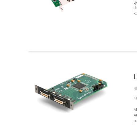
Ly
di
kl
L
K
Ak
Au
po