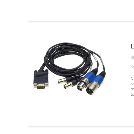
L
Ka
Os
si
r
S/