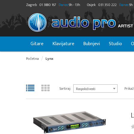
Zagreb
01 3880 167
Danas
9h - 13h
Osijek
031 350 222
Danas
9h 
Gitare
Klavijature
Bubnjevi
Studio
O
Početna
Lynx
Sortiraj:
Prikaži
Raspoloživosti
L