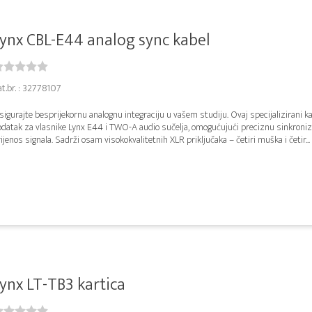
ynx CBL-E44 analog sync kabel
t.br. : 32778107
igurajte besprijekornu analognu integraciju u vašem studiju. Ovaj specijalizirani ka
odatak za vlasnike Lynx E44 i TWO-A audio sučelja, omogućujući preciznu sinkroniza
ijenos signala. Sadrži osam visokokvalitetnih XLR priključaka – četiri muška i četir...
ynx LT-TB3 kartica