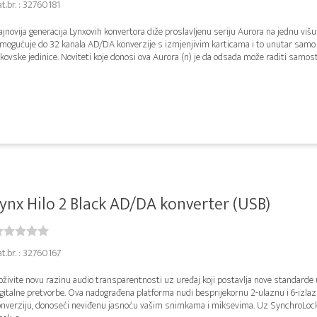
t.br. : 32760181
jnovija generacija Lynxovih konvertora diže proslavljenu seriju Aurora na jednu višu
mogućuje do 32 kanala AD/DA konverzije s izmjenjivim karticama i to unutar samo
kovske jedinice. Noviteti koje donosi ova Aurora (n) je da odsada može raditi samosta
ynx Hilo 2 Black AD/DA konverter (USB)
t.br. : 32760167
živite novu razinu audio transparentnosti uz uređaj koji postavlja nove standarde 
gitalne pretvorbe. Ova nadograđena platforma nudi besprijekornu 2-ulaznu i 6-izla
onverziju, donoseći neviđenu jasnoću vašim snimkama i miksevima. Uz SynchroLoc