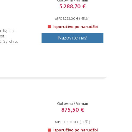
Gotovina / Virman
5.288,70 €
MPC 6.222,00 € ( -15% )
Isporučivo po narudžbi
 digitalne
ost,
Nazovite nas!
i Synchro...
Gotovina / Virman
875,50 €
MPC 1.030,00 € ( -15% )
Isporučivo po narudžbi