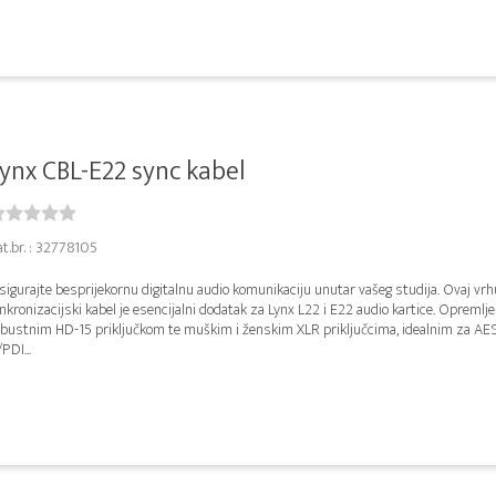
ynx CBL-E22 sync kabel
t.br. : 32778105
igurajte besprijekornu digitalnu audio komunikaciju unutar vašeg studija. Ovaj vr
nkronizacijski kabel je esencijalni dodatak za Lynx L22 i E22 audio kartice. Opremlje
obustnim HD-15 priključkom te muškim i ženskim XLR priključcima, idealnim za AES
PDI...