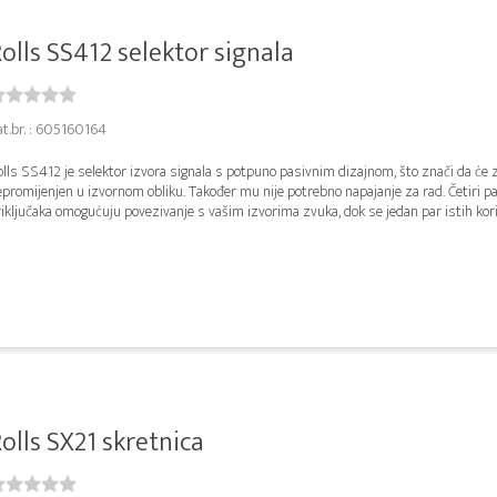
olls SS412 selektor signala
at.br. : 605160164
lls SS412 je selektor izvora signala s potpuno pasivnim dizajnom, što znači da će 
promijenjen u izvornom obliku. Također mu nije potrebno napajanje za rad. Četiri pa
iključaka omogućuju povezivanje s vašim izvorima zvuka, dok se jedan par istih koris
olls SX21 skretnica