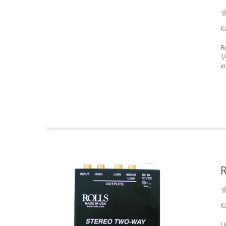
K
Ro
1/
in
R
K
U