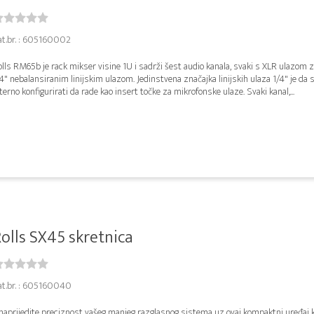
at.br. : 605160002
lls RM65b je rack mikser visine 1U i sadrži šest audio kanala, svaki s XLR ulazom z
4" nebalansiranim linijskim ulazom. Jedinstvena značajka linijskih ulaza 1/4" je da
terno konfigurirati da rade kao insert točke za mikrofonske ulaze. Svaki kanal,...
olls SX45 skretnica
at.br. : 605160040
naprijedite preciznost vašeg manjeg razglasnog sistema uz ovaj kompaktni uređaj k