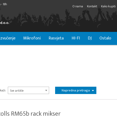
 - 18h
O nama
Kontakt
Kako kupiti
zvučenje
Mikrofoni
Rasvjeta
HI-FI
DJ
Ostalo
Napredna pretraga
kaži:
Sve artikle
olls RM65b rack mikser