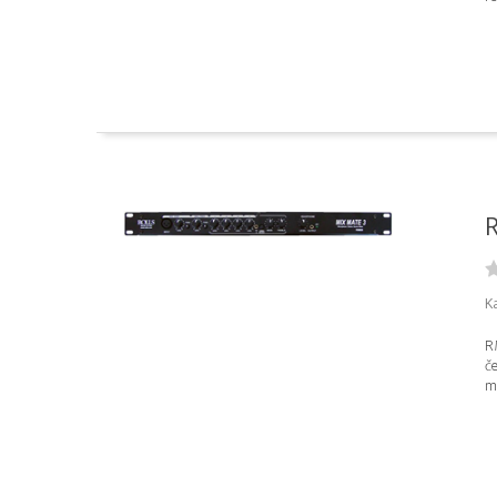
R
Ka
RM
če
mi