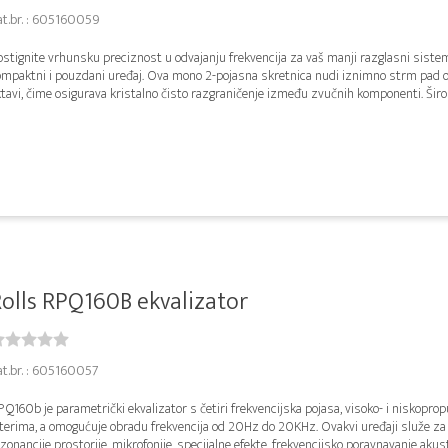
at.br. : 605160059
stignite vrhunsku preciznost u odvajanju frekvencija za vaš manji razglasni siste
ompaktni i pouzdani uređaj. Ova mono 2-pojasna skretnica nudi iznimno strm pad 
tavi, čime osigurava kristalno čisto razgraničenje između zvučnih komponenti. Širok
olls RPQ160B ekvalizator
at.br. : 605160057
Q160b je parametrički ekvalizator s četiri frekvencijska pojasa, visoko- i niskopr
ilterima, a omogućuje obradu frekvencija od 20Hz do 20KHz. Ovakvi uređaji služe z
zonancije prostorije, mikrofonije, specijalne efekte, frekvencijsko poravnavanje akusti