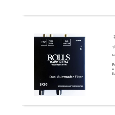
R
K
Ro
u
ik