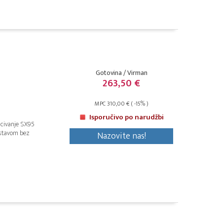
Gotovina / Virman
263,50 €
MPC 310,00 € ( -15% )
Isporučivo po narudžbi
acivanje SX95
ustavom bez
Nazovite nas!