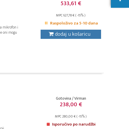
533,61 €
MPC 627,78 € ( -15% )
Raspoloživo za 5-10 dana
a mikrofon i
 se oni mogu
dodaj u košaricu
Gotovina / Virman
238,00 €
MPC 280,00 € ( -15% )
Isporučivo po narudžbi
oji