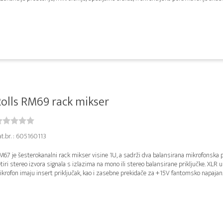
olls RM69 rack mikser
t.br. : 605160113
67 je šesterokanalni rack mikser visine 1U, a sadrži dva balansirana mikrofonska p
tiri stereo izvora signala s izlazima na mono ili stereo balansirane priključke. XLR u
krofon imaju insert priključak, kao i zasebne prekidače za +15V fantomsko napajan..