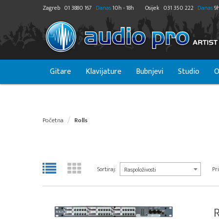
Zagreb
01 3880 167
Danas
10h - 18h
Osijek
031 350 222
Danas
9h
Gitare
Klavijature
Bubnjevi
Studio
O
Početna
Rolls
Sortiraj:
Pri
Raspoloživosti
R