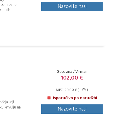
spon rezne
Nazovite nas!
cijskih
Gotovina / Virman
102,00 €
MPC 120,00 € ( -15% )
Isporučivo po narudžbi
đaja koji
ku krivulju na
Nazovite nas!