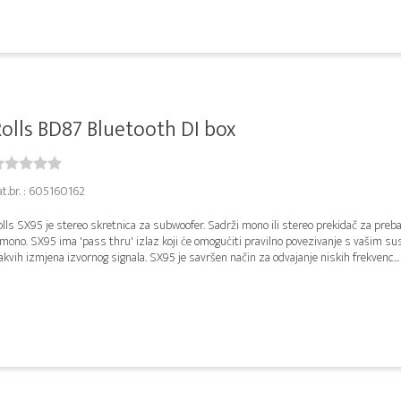
olls BD87 Bluetooth DI box
at.br. : 605160162
lls SX95 je stereo skretnica za subwoofer. Sadrži mono ili stereo prekidač za preb
 mono. SX95 ima 'pass thru' izlaz koji će omogućiti pravilno povezivanje s vašim s
akvih izmjena izvornog signala. SX95 je savršen način za odvajanje niskih frekvenc...