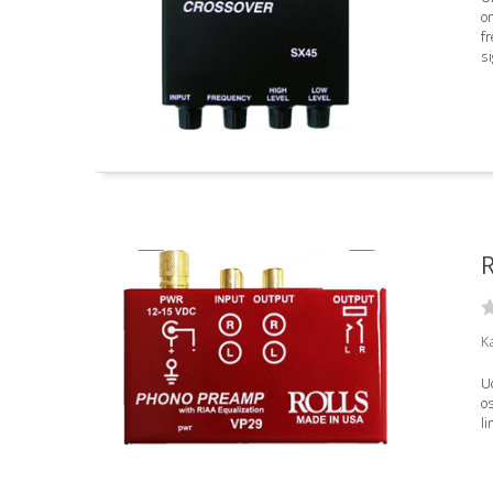
o
fr
si
R
K
Ud
os
li