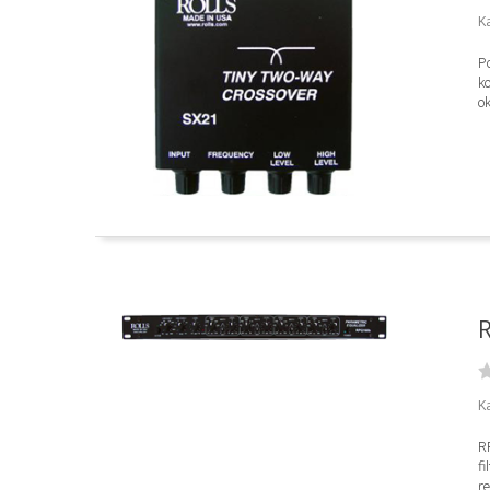
K
Po
k
ok
R
K
RP
f
re