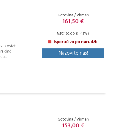
Gotovina / Virman
161,50 €
MPC 190,00 € ( -15% )
Isporučivo po narudžbi
zvuk ostati
ra činč
Nazovite nas!
ti...
Gotovina / Virman
153,00 €