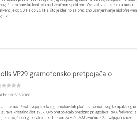
mogućuje vrhunsku kontrolu nad zvučnim spektrom. Ova aktivna skretnica nudi ra
ekvencije od 50 Hz do 2,5 kHz, što je idealno za precizno usmjeravanje niskofrekven
gnala....
olls VP29 gramofonsko pretpojačalo
at.br. : 605160068
ahnite novi život svojoj kolekciji gramofonskih ploča uz pomoć ovog kompaktnog ure
igurava kristalno čist zvuk. Ovo pretpojačalo precizno prilagođava RIAA frekvencijs
nijski nivo, čineći ga idealnim partnerom za vaše MM zvučnice. Zahvaljujući izuze...