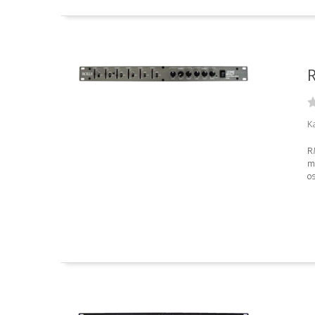
R
K
RM
mo
os