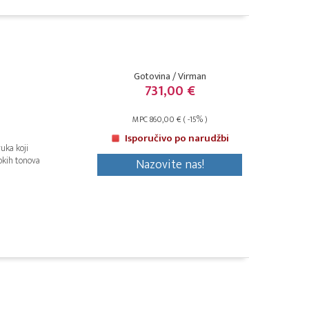
Gotovina / Virman
731,00 €
MPC 860,00 € ( -15% )
Isporučivo po narudžbi
uka koji
okih tonova
Nazovite nas!