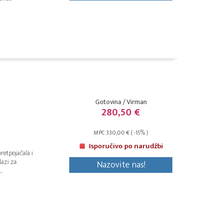
Gotovina / Virman
280,50 €
MPC 330,00 € ( -15% )
Isporučivo po narudžbi
retpojačala i
lazi za
Nazovite nas!
.