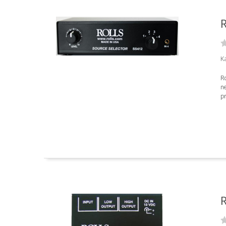
R
K
Ro
ne
pr
R