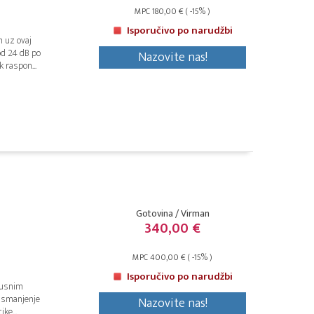
MPC 180,00 € ( -15% )
Isporučivo po narudžbi
m uz ovaj
od 24 dB po
Nazovite nas!
 raspon...
Gotovina / Virman
340,00 €
MPC 400,00 € ( -15% )
Isporučivo po narudžbi
opusnim
a smanjenje
Nazovite nas!
ke...