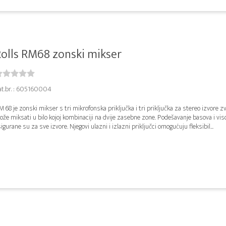
olls RM68 zonski mikser
at.br. : 605160004
 68 je zonski mikser s tri mikrofonska priključka i tri priključka za stereo izvore zv
že miksati u bilo kojoj kombinaciji na dvije zasebne zone. Podešavanje basova i vis
igurane su za sve izvore. Njegovi ulazni i izlazni priključci omogućuju fleksibil...