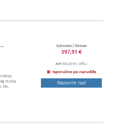
..
Gotovina / Virman
397,91 €
MPC 615,00 € ( -35% )
Isporučivo po narudžbi
ruženje,
eg studija.
Nazovite nas!
 Ma...