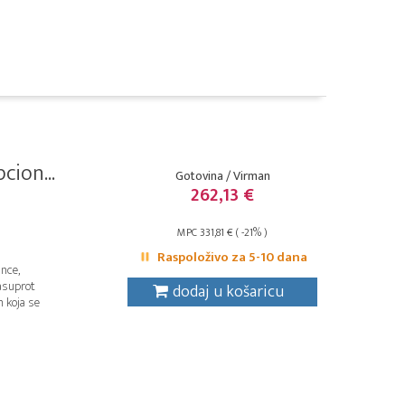
ion...
Gotovina / Virman
262,13 €
MPC 331,81 € ( -21% )
Raspoloživo za 5-10 dana
ance,
asuprot
dodaj u košaricu
 koja se