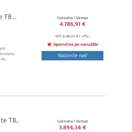
TB ...
Gotovina / Virman
4.786,91 €
MPC 8.086,00 € ( -41% )
Isporučivo po narudžbi
dard
 kristalno
Nazovite nas!
ko...
e TB...
Gotovina / Virman
3.894,34 €