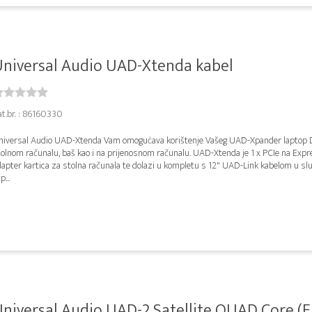
niversal Audio UAD-Xtenda kabel
at.br. : 86160330
niversal Audio UAD-Xtenda Vam omogućava korištenje Vašeg UAD-Xpander laptop 
tolnom računalu, baš kao i na prijenosnom računalu. UAD-Xtenda je 1 x PCIe na Exp
dapter kartica za stolna računala te dolazi u kompletu s 12" UAD-Link kabelom u sl
p...
niversal Audio UAD-2 Satellite QUAD Core (Fi