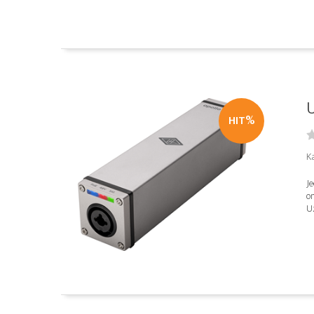
U
HIT%
K
Je
om
Uz