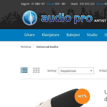
Zagreb
01 3880 167
Danas
10h - 18h
Osijek
031 350 222
Danas
9h
Gitare
Klavijature
Bubnjevi
Studio
O
Početna
Universal Audio
Sortiraj:
Prikaži
Raspoloživosti
U
HIT%
d