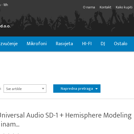
 - 18h
O nama
Kontakt
Kako kupiti
zvučenje
Mikrofoni
Rasvjeta
HI-FI
DJ
Ostalo
Napredna pretraga
:
Sve artikle
niversal Audio SD-1 + Hemisphere Modeling
inam...