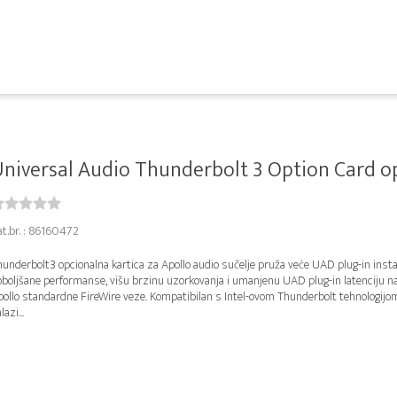
niversal Audio Thunderbolt 3 Option Card opc
at.br. : 86160472
underbolt3 opcionalna kartica za Apollo audio sučelje pruža veće UAD plug-in inst
oboljšane performanse, višu brzinu uzorkovanja i umanjenu UAD plug-in latenciju n
pollo standardne FireWire veze. Kompatibilan s Intel-ovom Thunderbolt tehnologijom
lazi...