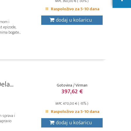
MPC 360,00 € ( -30% )
Raspoloživo za 5-10 dana
dodaj u košaricu
emom i
t epizode,
nima bogate...
la...
Gotovina / Virman
397,62 €
MPC 470,00 € ( -15% )
Raspoloživo za 5-10 dana
h sprava i
napravio
dodaj u košaricu