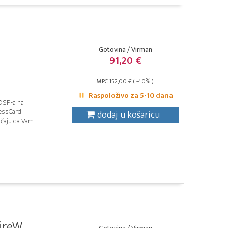
Gotovina / Virman
91,20 €
MPC 152,00 € ( -40% )
Raspoloživo za 5-10 dana
DSP-a na
ressCard
dodaj u košaricu
učaju da Vam
reW...