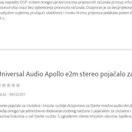
vaj napredni DSP sistem omogućuje korisnicima prijenosnih računala pristup vrhu
ocesorskoj snazi bez opterećenja procesora računala. Dizajniran je za besprijekora
tudijskim uvjetima, pružajući stabilnost i visoku brzinu prijenosa podataka putem
 s...
niversal Audio Apollo e2m stereo pojačalo za s
t.br. : 86132301
ereo pojačalo za slušalice i linijsko sučelje dizajnirano za Dante mrežno audio okru
ređaj omogućuje jednostavno dodavanje osobnog nadzora s pojačalom za slušalice i 
azima/izlazima u vaš Dante sustav. S ugrađenim stereo linijskim ulazima, Apollo e2m