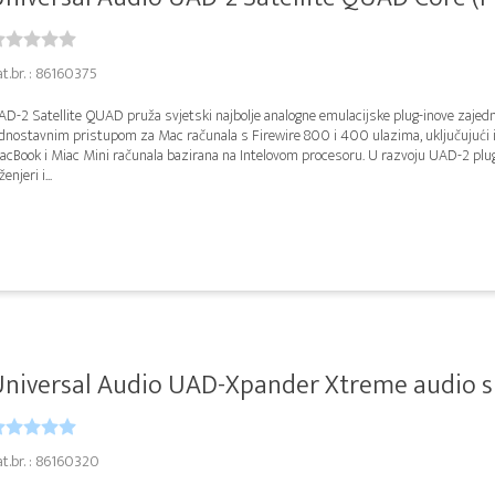
t.br. : 86160375
AD-2 Satellite QUAD pruža svjetski najbolje analogne emulacijske plug-inove zajed
ednostavnim pristupom za Mac računala s Firewire 800 i 400 ulazima, uključujući i
acBook i Miac Mini računala bazirana na Intelovom procesoru. U razvoju UAD-2 plug
ženjeri i...
niversal Audio UAD-Xpander Xtreme audio s
at.br. : 86160320