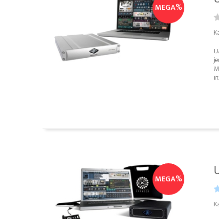
MEGA%
Ka
U
j
M
in
U
MEGA%
K