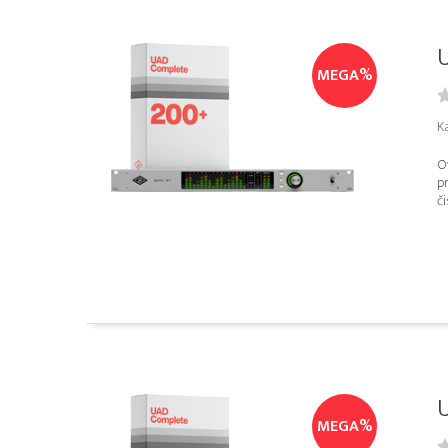
U
MEGA%
Ka
Ov
pr
či
U
MEGA%