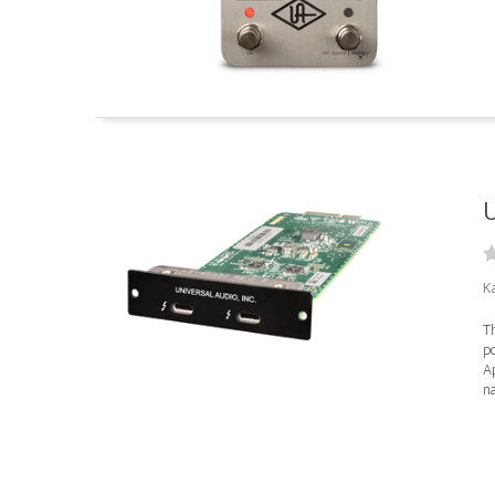
U
K
Th
p
A
na