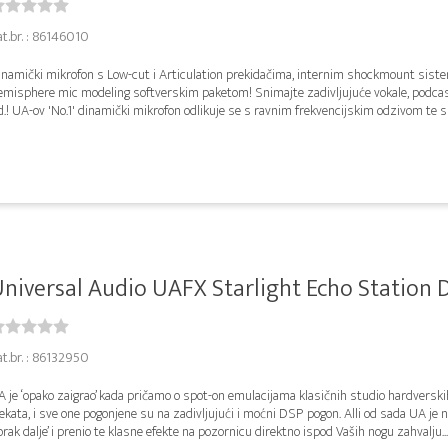
at.br. : 86146010
inamički mikrofon s Low-cut i Articulation prekidačima, internim shockmount sist
emisphere mic modeling softverskim paketom! Snimajte zadivljujuće vokale, podcas
d.! UA-ov 'No.1' dinamički mikrofon odlikuje se s ravnim frekvencijskim odzivom te s
niversal Audio UAFX Starlight Echo Station De
at.br. : 86132950
 je ‘opako zaigrao’ kada pričamo o spot-on emulacijama klasičnih studio hardverski
ekata, i sve one pogonjene su na zadivljujući i moćni DSP pogon. Alli od sada UA je 
orak dalje’ i prenio te klasne efekte na pozornicu direktno ispod Vaših nogu zahvalju...