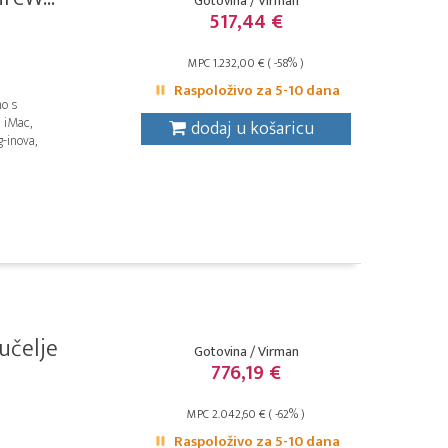
Gotovina / Virman
517,44 €
MPC 1.232,00 € ( -58% )
Raspoloživo za 5-10 dana
no s
 iMac,
dodaj u košaricu
-inova,
učelje
Gotovina / Virman
776,19 €
MPC 2.042,60 € ( -62% )
Raspoloživo za 5-10 dana