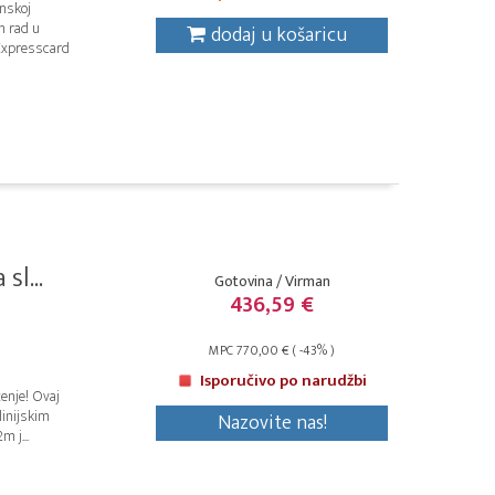
nskoj
n rad u
dodaj u košaricu
 Expresscard
l...
Gotovina / Virman
436,59 €
MPC 770,00 € ( -43% )
Isporučivo po narudžbi
ženje! Ovaj
linijskim
Nazovite nas!
 j...