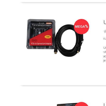
U
MEGA%
K
U
s
a
je 
U