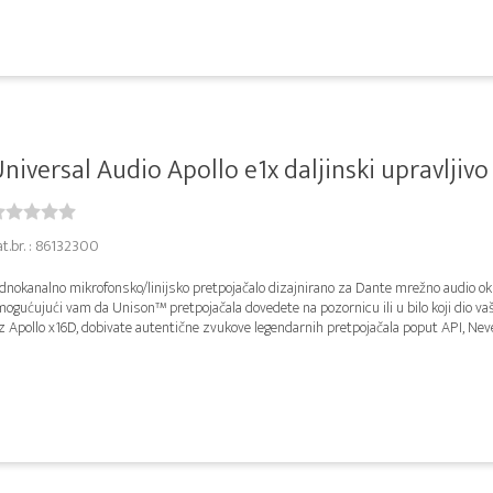
niversal Audio Apollo e1x daljinski upravljivo .
at.br. : 86132300
dnokanalno mikrofonsko/linijsko pretpojačalo dizajnirano za Dante mrežno audio ok
ogućujući vam da Unison™ pretpojačala dovedete na pozornicu ili u bilo koji dio vaš
 Apollo x16D, dobivate autentične zvukove legendarnih pretpojačala poput API, Neve,