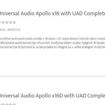
niversal Audio Apollo x16 with UAD Complete 
t.br. : 86160515
o elitno rackmount audio sučelje s 18 ulaza i 20 izlaza donosi istinski zlatni stan
ofesionalne audio konverzije vrhunskim studijima diljem svijeta. Njegovih 16 kanala
ste konverzije dizajnirano je za besprijekornu integraciju u velike analogne studijske 
niversal Audio Apollo x16D with UAD Complet