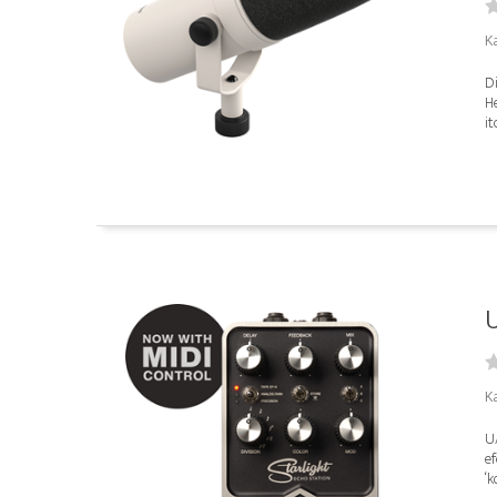
K
D
H
it
U
K
UA
ef
‘k