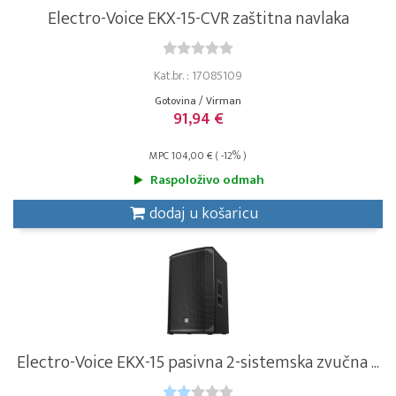
Electro-Voice EKX-15-CVR zaštitna navlaka
Kat.br. : 17085109
Gotovina / Virman
91,94 €
MPC 104,00 € ( -12% )
Raspoloživo odmah
dodaj u košaricu
Electro-Voice EKX-15 pasivna 2-sistemska zvučna ...