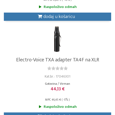
Raspoloživo odmah
dodaj u košaricu
Electro-Voice TXA adapter TA4F na XLR
Kat.br. : 17046301
Gotovina / Virman
44,13 €
MPC 46,45 € ( -5% )
Raspoloživo odmah