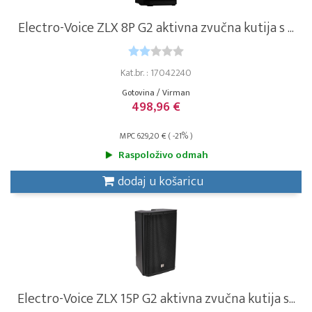
Electro-Voice ZLX 8P G2 aktivna zvučna kutija s ...
Kat.br. : 17042240
Gotovina / Virman
498,96 €
MPC 629,20 € ( -21% )
Raspoloživo odmah
dodaj u košaricu
Electro-Voice ZLX 15P G2 aktivna zvučna kutija s...