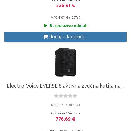
326,91 €
MPC 419,11 € ( -22% )
Raspoloživo odmah
dodaj u košaricu
Electro-Voice EVERSE 8 aktivna zvučna kutija na ...
Kat.br. : 17042101
Gotovina / Virman
776,69 €