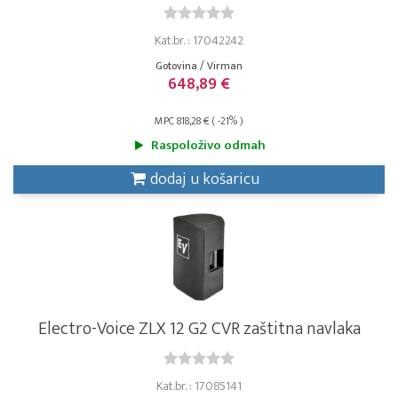
Kat.br. : 17042242
Gotovina / Virman
648,89 €
MPC 818,28 € ( -21% )
Raspoloživo odmah
dodaj u košaricu
Electro-Voice ZLX 12 G2 CVR zaštitna navlaka
Kat.br. : 17085141