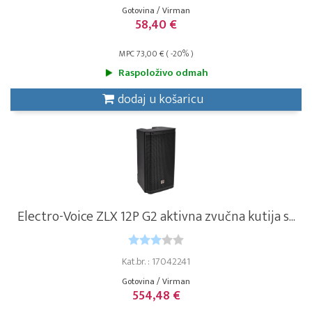
Gotovina / Virman
58,40 €
MPC 73,00 € ( -20% )
Raspoloživo odmah
dodaj u košaricu
Electro-Voice ZLX 12P G2 aktivna zvučna kutija s...
Kat.br. : 17042241
Gotovina / Virman
554,48 €