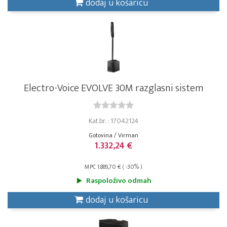
dodaj u košaricu
Electro-Voice EVOLVE 30M razglasni sistem
Kat.br. : 17042124
Gotovina / Virman
1.332,24 €
MPC 1.889,70 € ( -30% )
Raspoloživo odmah
dodaj u košaricu