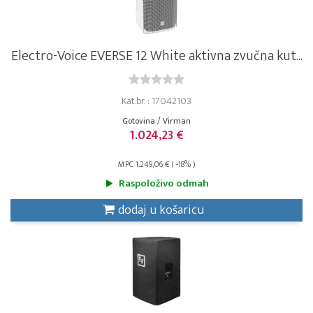
Electro-Voice EVERSE 12 White aktivna zvučna kut...
Kat.br. : 17042103
Gotovina / Virman
1.024,23 €
MPC 1.249,06 € ( -18% )
Raspoloživo odmah
dodaj u košaricu