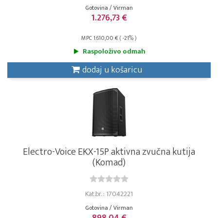
Gotovina / Virman
1.276,73 €
MPC 1.610,00 € ( -21% )
Raspoloživo odmah
dodaj u košaricu
Electro-Voice EKX-15P aktivna zvučna kutija
(Komad)
Kat.br. : 17042221
Gotovina / Virman