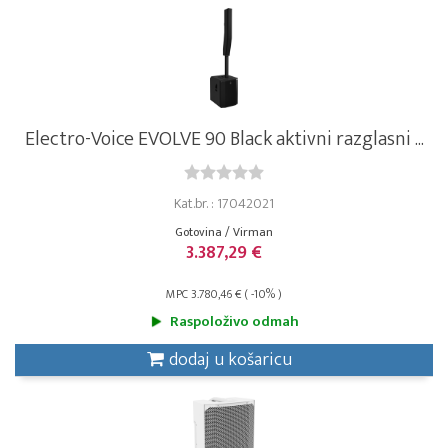
Electro-Voice EVOLVE 90 Black aktivni razglasni ...
Kat.br. : 17042021
Gotovina / Virman
3.387,29 €
MPC 3.780,46 € ( -10% )
Raspoloživo odmah
dodaj u košaricu