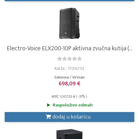
Electro-Voice ELX200-10P aktivna zvučna kutija (...
Kat.br. : 17042112
Gotovina / Virman
698,09 €
MPC 1.007,35 € ( -31% )
Raspoloživo odmah
dodaj u košaricu