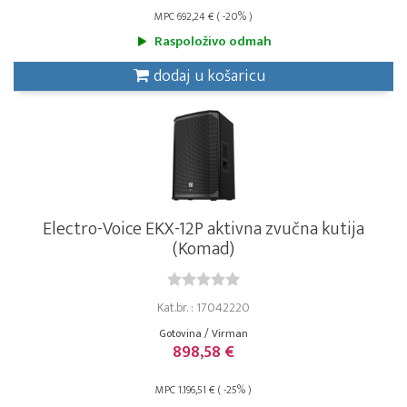
MPC 692,24 € ( -20% )
Raspoloživo odmah
dodaj u košaricu
Electro-Voice EKX-12P aktivna zvučna kutija
(Komad)
Kat.br. : 17042220
Gotovina / Virman
898,58 €
MPC 1.196,51 € ( -25% )