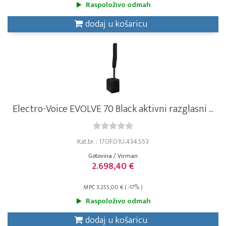
Raspoloživo odmah
dodaj u košaricu
Electro-Voice EVOLVE 70 Black aktivni razglasni ...
Kat.br. : 170F.01U.434.553
Gotovina / Virman
2.698,40 €
MPC 3.255,00 € ( -17% )
Raspoloživo odmah
dodaj u košaricu