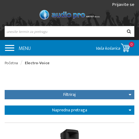
Prijavite se
0
MENU
Vaša košarica
Početna
Electro-Voice
Filtriraj
Napredna pretraga