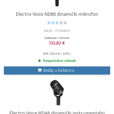
Electro-Voice ND86 dinamički mikrofon
Kat.br. : 17046820
Gotovina / Virman
132,82 €
MPC 219,54 € ( -40% )
Raspoloživo odmah
dodaj u košaricu
Electro-Voice ND46 dinamički instrumentalni