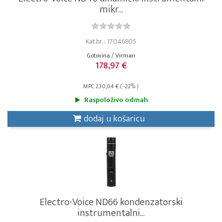
mikr...
Kat.br. : 17046805
Gotovina / Virman
178,97 €
MPC 230,04 € ( -22% )
Raspoloživo odmah
dodaj u košaricu
Electro-Voice ND66 kondenzatorski
instrumentalni...