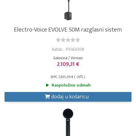
Electro-Voice EVOLVE 50M razglasni sistem
Kat.br. : 17042008
Gotovina / Virman
2.109,31 €
MPC 2.835,09 € ( -26% )
Raspoloživo odmah
dodaj u košaricu