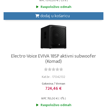
MPC 1.010,00 € ( -23% )
Raspoloživo odmah
dodaj u košaricu
Electro-Voice EVIVA 18SP aktivni subwoofer
(Komad)
Kat.br. : 17042132
Gotovina / Virman
724,46 €
MPC 765,00 € ( -5% )
Raspoloživo odmah