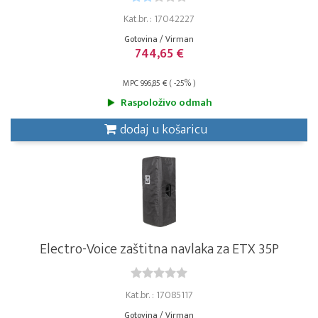
Kat.br. : 17042227
Gotovina / Virman
744,65 €
MPC 996,85 € ( -25% )
Raspoloživo odmah
dodaj u košaricu
Electro-Voice zaštitna navlaka za ETX 35P
Kat.br. : 17085117
Gotovina / Virman