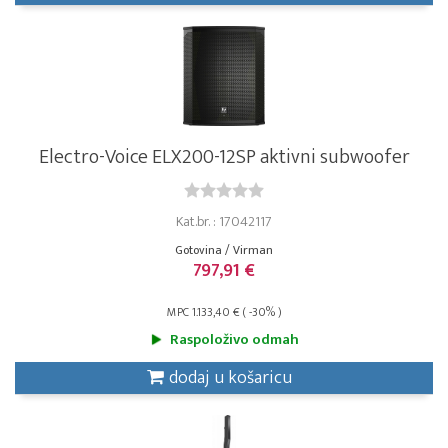
Electro-Voice ELX200-12SP aktivni subwoofer
Kat.br. : 17042117
Gotovina / Virman
797,91 €
MPC 1.133,40 € ( -30% )
Raspoloživo odmah
dodaj u košaricu