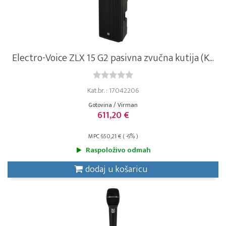
Electro-Voice ZLX 15 G2 pasivna zvučna kutija (K...
Kat.br. : 17042206
Gotovina / Virman
611,20 €
MPC 650,21 € ( -6% )
Raspoloživo odmah
dodaj u košaricu