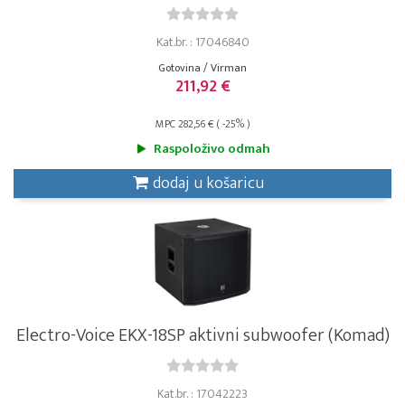
Kat.br. : 17046840
Gotovina / Virman
211,92 €
MPC 282,56 € ( -25% )
Raspoloživo odmah
dodaj u košaricu
Electro-Voice EKX-18SP aktivni subwoofer (Komad)
Kat.br. : 17042223