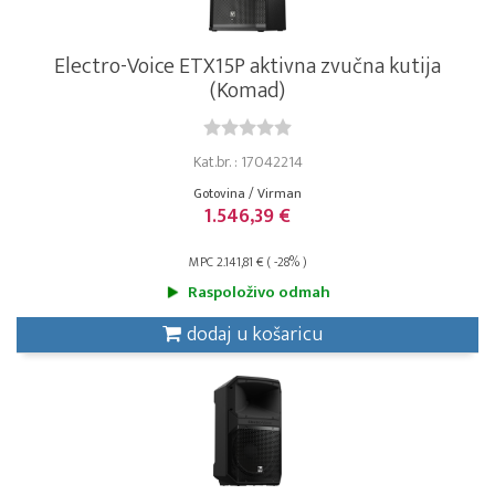
Electro-Voice ETX15P aktivna zvučna kutija
(Komad)
Kat.br. : 17042214
Gotovina / Virman
1.546,39 €
MPC 2.141,81 € ( -28% )
Raspoloživo odmah
dodaj u košaricu