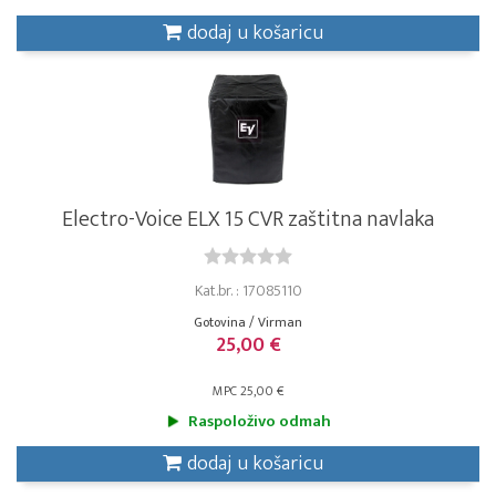
dodaj u košaricu
Electro-Voice ELX 15 CVR zaštitna navlaka
Kat.br. : 17085110
Gotovina / Virman
25,00 €
MPC 25,00 €
Raspoloživo odmah
dodaj u košaricu