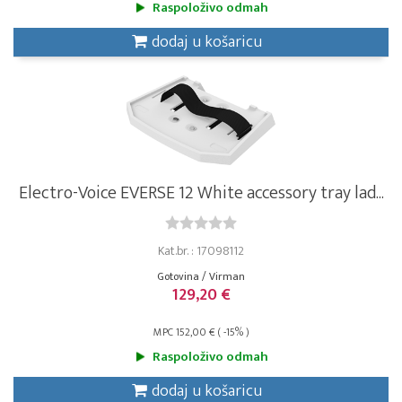
Raspoloživo odmah
dodaj u košaricu
Electro-Voice EVERSE 12 White accessory tray lad...
Kat.br. : 17098112
Gotovina / Virman
129,20 €
MPC 152,00 € ( -15% )
Raspoloživo odmah
dodaj u košaricu