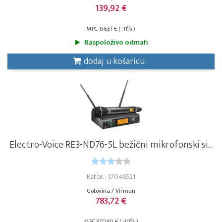
139,92 €
MPC 156,51 € ( -11% )
Raspoloživo odmah
dodaj u košaricu
Electro-Voice RE3-ND76-5L bežični mikrofonski si...
Kat.br. : 17046521
Gotovina / Virman
783,72 €
MPC 870,80 € ( -10% )