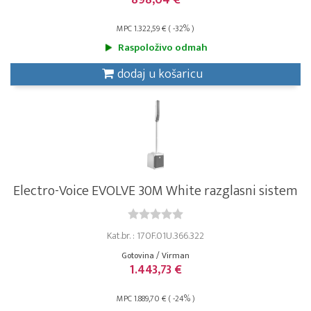
898,04 €
MPC 1.322,59 € ( -32% )
Raspoloživo odmah
dodaj u košaricu
Electro-Voice EVOLVE 30M White razglasni sistem
Kat.br. : 170F.01U.366.322
Gotovina / Virman
1.443,73 €
MPC 1.889,70 € ( -24% )