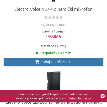
Electro-Voice ND44 dinamički mikrofon
Kat.br. : 17046803
Gotovina / Virman
140,83 €
MPC 188,03 € ( -25% )
Raspoloživo odmah
dodaj u košaricu
Kako bi vam omogućili bolje korisničko iskustvo, ova
stranica pohranjuje kolačiće (cookies).
Više informacija.
Electro-Voice ELX200-15P aktivna zvučna kutija (...