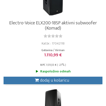
Electro-Voice ELX200-18SP aktivni subwoofer
(Komad)
Kat.br. : 17042118
Gotovina / Virman
1.110,99 €
MPC 1.511,55 € ( -27% )
Raspoloživo odmah
dodaj u košaricu