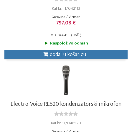
Kat.br. : 17042113
Gotovina / Virman
797,08 €
MPC 944,41 € ( -16% )
Raspoloživo odmah
dodaj u košaricu
Electro-Voice RE520 kondenzatorski mikrofon
Kat.br. : 17046520
Gotovina / Virman