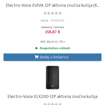
Electro-Voice EVIVA 12P aktivna zvučna kutija (K...
Kat.br. : 17042130
Gotovina / Virman
358,87 €
MPC 383,00 € ( -6% )
Raspoloživo odmah
dodaj u košaricu
Electro-Voice ELX200-12P aktivna zvučna kutija