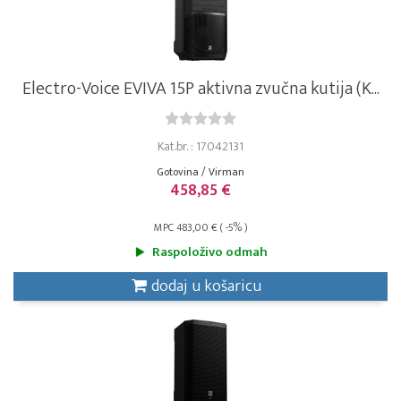
Electro-Voice EVIVA 15P aktivna zvučna kutija (K...
Kat.br. : 17042131
Gotovina / Virman
458,85 €
MPC 483,00 € ( -5% )
Raspoloživo odmah
dodaj u košaricu