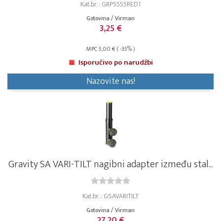
Kat.br. : GRP5555RED1
Gotovina / Virman
3,25 €
MPC 5,00 € ( -35% )
Isporučivo po narudžbi
Nazovite nas!
Gravity SA VARI-TILT nagibni adapter između stal...
Kat.br. : GSAVARITILT
Gotovina / Virman
27,20 €