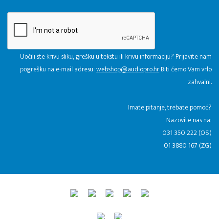
Uočili ste krivu sliku, grešku u tekstu ili krivu informaciju? Prijavite nam
pogrešku na e-mail adresu:
webshop@audiopro.hr
Biti ćemo Vam vrlo
zahvalni.
​Imate pitanje, trebate pomoć?
Nazovite nas na:
031 350 222 (OS)
01 3880 167 (ZG)