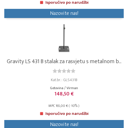
Isporučivo po narudžbi
Nazovite nas!
Gravity LS 431 B stalak za rasvjetu s metalnom b...
Kat.br. : GLS431B
Gotovina / Virman
148,50 €
MPC 165,00 € ( -10% )
Isporučivo po narudžbi
Nazovite nas!