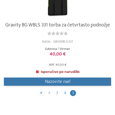
Gravity BG WBLS 331 torba za četvrtasto podnožje
Kat.br. : GBGWBLS331
Gotovina / Virman
40,00 €
MPC 40,00 €
Isporučivo po narudžbi
Nazovite nas!
3
4
5