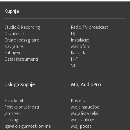
Kupnja
Studio & Recording
Radio, TV, broadcast
Ozvučenje
DJ
Gitare i bass gitare
Instalacije
Klavijature
Mikrofoni
Bubnjevi
Rasvjeta
Ostali instrumenti
Hi-Fi
VJ
Usluga Kupnje
Moj AudioPro
Kako kupiti
Košarica
Politika privatnosti
Moje narudžbe
Jamstvo
Moja lista želja
Leasing
Moje aukcije
Izjava o sigurnosti on-line
Moji podaci