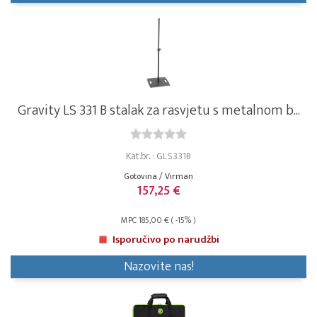
Gravity LS 331 B stalak za rasvjetu s metalnom b...
Kat.br. : GLS331B
Gotovina / Virman
157,25 €
MPC 185,00 € ( -15% )
Isporučivo po narudžbi
Nazovite nas!