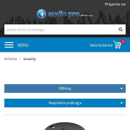
Prijavite se
0
MENU
Vaša košarica
Početna
Gravity
Filtriraj
Napredna pretraga