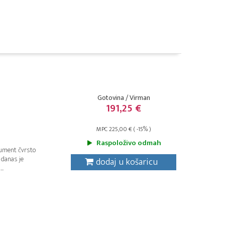
Gotovina / Virman
191,25 €
MPC 225,00 € ( -15% )
Raspoloživo odmah
rument čvrsto
 danas je
dodaj u košaricu
..