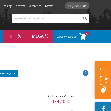
Prijavite se
Leasing
Jamstvo
Reference
Novosti
0
HIT %
MEGA %
Vaša košarica
r
e
c
e
n
z
i
e
k
u
p
a
c
1
j
a
pretraga
Gotovina / Virman
134,10 €