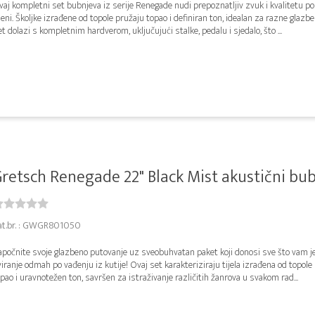
aj kompletni set bubnjeva iz serije Renegade nudi prepoznatljiv zvuk i kvalitetu p
jeni. Školjke izrađene od topole pružaju topao i definiran ton, idealan za razne glazb
t dolazi s kompletnim hardverom, uključujući stalke, pedalu i sjedalo, što ...
retsch Renegade 22" Black Mist akustični bub
at.br. : GWGR801050
apočnite svoje glazbeno putovanje uz sveobuhvatan paket koji donosi sve što vam j
iranje odmah po vađenju iz kutije! Ovaj set karakteriziraju tijela izrađena od topole
pao i uravnotežen ton, savršen za istraživanje različitih žanrova u svakom rad...