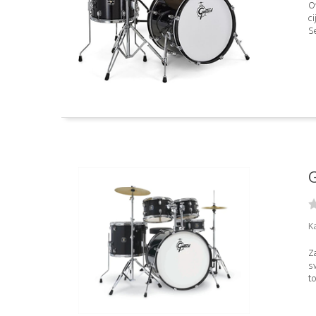
Ov
ci
Se
G
K
Z
sv
to