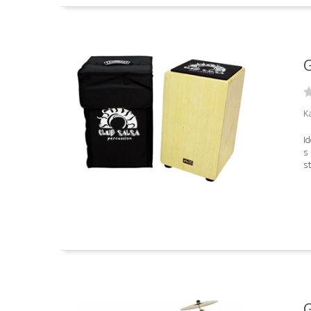
G
K
Id
s 
st
G