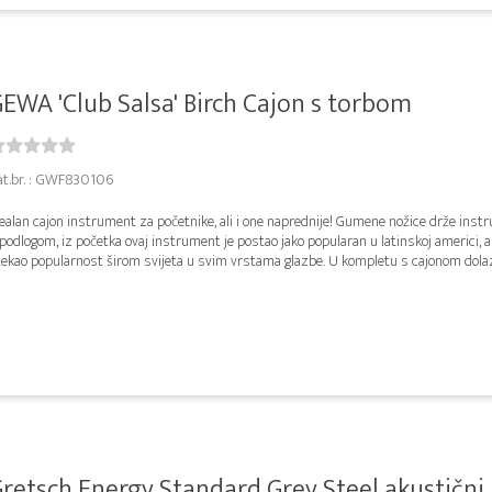
EWA 'Club Salsa' Birch Cajon s torbom
at.br. : GWF830106
ealan cajon instrument za početnike, ali i one naprednije! Gumene nožice drže inst
podlogom, iz početka ovaj instrument je postao jako popularan u latinskoj americi, a
ekao popularnost širom svijeta u svim vrstama glazbe. U kompletu s cajonom dolazi
retsch Energy Standard Grey Steel akustični b