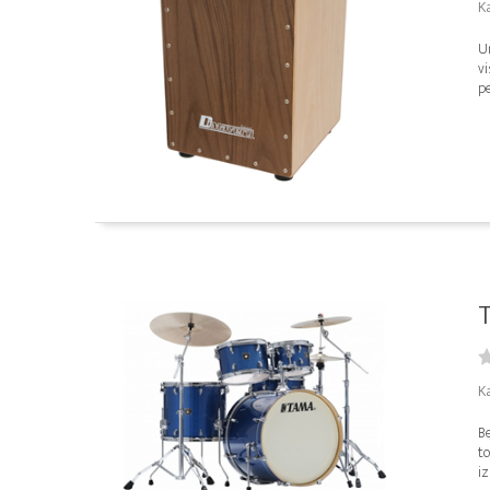
K
Un
vi
pe
T
K
B
t
iz