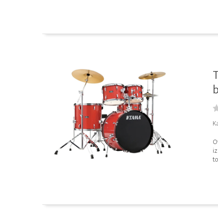
b
K
Ov
iz
to