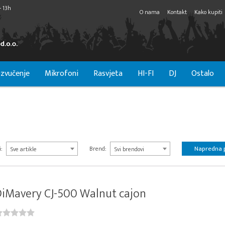
- 13h
O nama
Kontakt
Kako kupiti
zvučenje
Mikrofoni
Rasvjeta
HI-FI
DJ
Ostalo
Napredna 
:
Brend:
Sve artikle
Svi brendovi
iMavery CJ-500 Walnut cajon