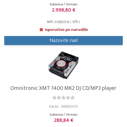
Gotovina / Virman
2.998,80 €
MPC 3.528,00 € ( -15% )
Isporučivo po narudžbi
Nazovite nas!
Omnitronic XMT-1400 MK2 DJ CD/MP3 player
Kat.br. : 66890015
Gotovina / Virman
288,84 €