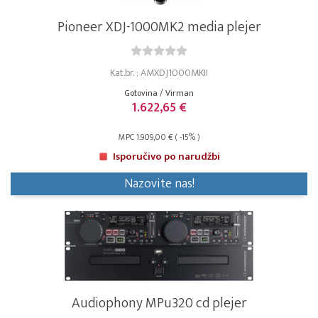
Pioneer XDJ-1000MK2 media plejer
Kat.br. : AMXDJ1000MKII
Gotovina / Virman
1.622,65 €
MPC 1.909,00 € ( -15% )
Isporučivo po narudžbi
Nazovite nas!
Audiophony MPu320 cd plejer