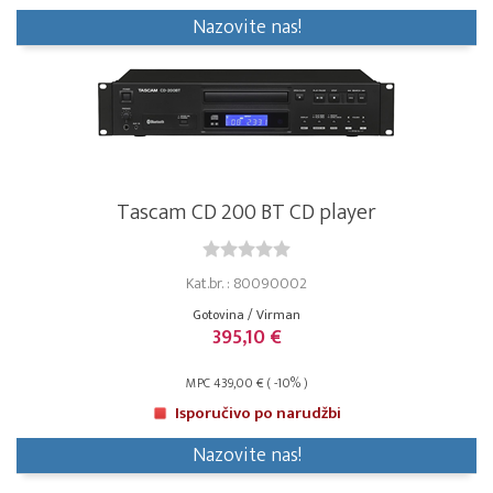
Nazovite nas!
Tascam CD 200 BT CD player
Kat.br. : 80090002
Gotovina / Virman
395,10 €
MPC 439,00 € ( -10% )
Isporučivo po narudžbi
Nazovite nas!