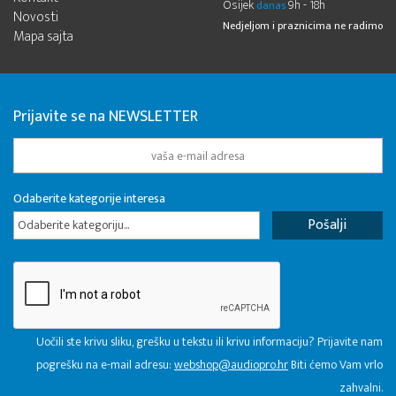
Osijek
9h - 18h
danas
Novosti
Nedjeljom i praznicima ne radimo
Mapa sajta
Prijavite se na NEWSLETTER
Odaberite kategorije interesa
Odaberite kategoriju...
Uočili ste krivu sliku, grešku u tekstu ili krivu informaciju? Prijavite nam
pogrešku na e-mail adresu:
webshop@audiopro.hr
Biti ćemo Vam vrlo
zahvalni.