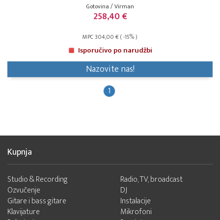
Gotovina / Virman
258,40 €
MPC 304,00 € ( -15% )
Isporučivo po narudžbi
Nazovite nas!
1
Kupnja
Studio & Recording
Radio, TV, broadcast
Ozvučenje
DJ
Gitare i bass gitare
Instalacije
Klavijature
Mikrofoni