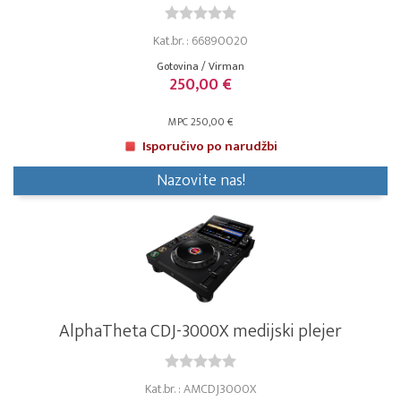
Kat.br. : 66890020
Gotovina / Virman
250,00 €
MPC 250,00 €
Isporučivo po narudžbi
Nazovite nas!
AlphaTheta CDJ-3000X medijski plejer
Kat.br. : AMCDJ3000X