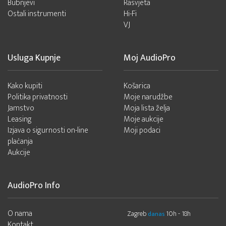
Bubnjevi
Rasvjeta
Ostali instrumenti
Hi-Fi
VJ
Usluga Kupnje
Moj AudioPro
Kako kupiti
Košarica
Politika privatnosti
Moje narudžbe
Jamstvo
Moja lista želja
Leasing
Moje aukcije
Izjava o sigurnosti on-line
Moji podaci
plaćanja
Aukcije
AudioPro Info
O nama
Zagreb
10h - 18h
danas
Kontakt