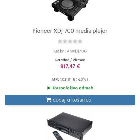
Pioneer XDJ-700 media plejer
Kat.br. : AMXDJ700
Gotovina / Virman
817,47 €
MPC 1.021,84 € ( -20% )
Raspoloživo odmah
dodaj u košaricu