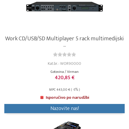
Work CD/USB/SD Multiplayer 5 rack multimedijski
...
Kat.br. : WOR90000
Gotovina / Virman
420,85 €
MPC 443,00 € ( -5% )
Isporučivo po narudžbi
Nazovite nas!