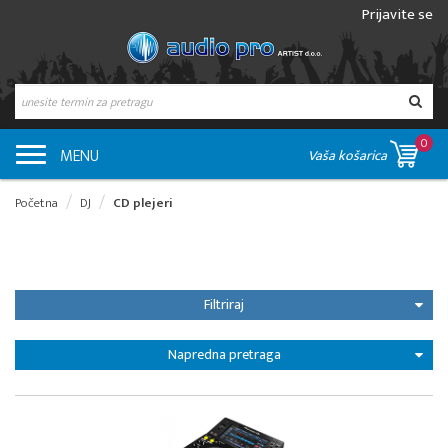
Prijavite se
0
MENU
Vaša košarica
Početna
DJ
CD plejeri
Filtriraj
Napredna pretraga