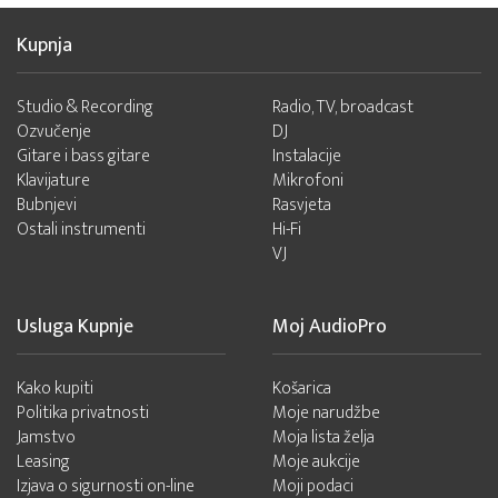
Kupnja
Studio & Recording
Radio, TV, broadcast
Ozvučenje
DJ
Gitare i bass gitare
Instalacije
Klavijature
Mikrofoni
Bubnjevi
Rasvjeta
Ostali instrumenti
Hi-Fi
VJ
Usluga Kupnje
Moj AudioPro
Kako kupiti
Košarica
Politika privatnosti
Moje narudžbe
Jamstvo
Moja lista želja
Leasing
Moje aukcije
Izjava o sigurnosti on-line
Moji podaci