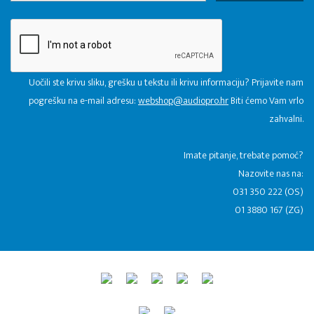
Uočili ste krivu sliku, grešku u tekstu ili krivu informaciju? Prijavite nam
pogrešku na e-mail adresu:
webshop@audiopro.hr
Biti ćemo Vam vrlo
zahvalni.
​Imate pitanje, trebate pomoć?
Nazovite nas na:
031 350 222 (OS)
01 3880 167 (ZG)