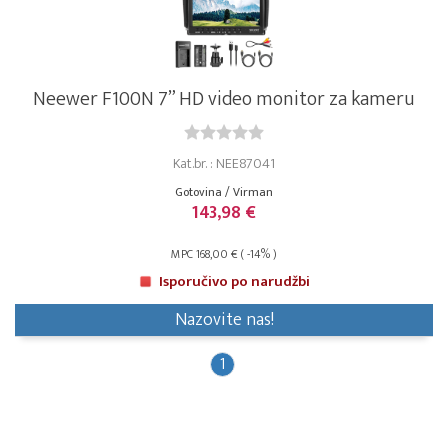
Neewer F100N 7” HD video monitor za kameru
Kat.br. : NEE87041
Gotovina / Virman
143,98 €
MPC 168,00 € ( -14% )
Isporučivo po narudžbi
Nazovite nas!
1