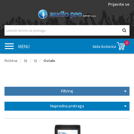
Prijavite se
0
MENU
Vaša košarica
Početna
DJ
VJ
Ostalo
Filtriraj
Napredna pretraga