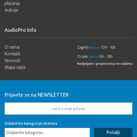
plaćanja
Aukcije
AudioPro Info
O nama
Zagreb
10h - 18h
danas
Kontakt
Osijek
9h - 18h
danas
Novosti
Nedjeljom i praznicima ne radimo
Mapa sajta
Prijavite se na NEWSLETTER
Odaberite kategorije interesa
Odaberite kategoriju...