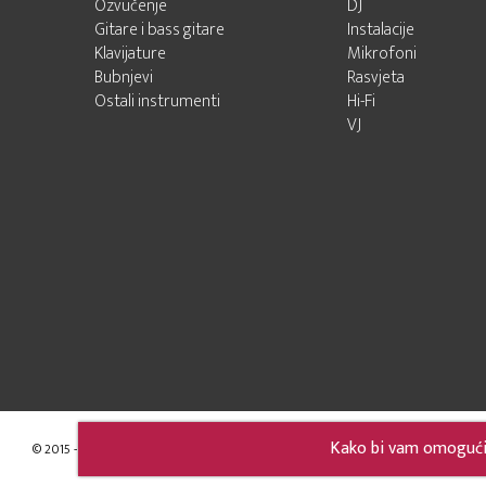
Ozvučenje
DJ
Gitare i bass gitare
Instalacije
Klavijature
Mikrofoni
Bubnjevi
Rasvjeta
Ostali instrumenti
Hi-Fi
VJ
Kako bi vam omogućili
© 2015 - 2026 Audio Pro Artist
Developed by LABNET.RS