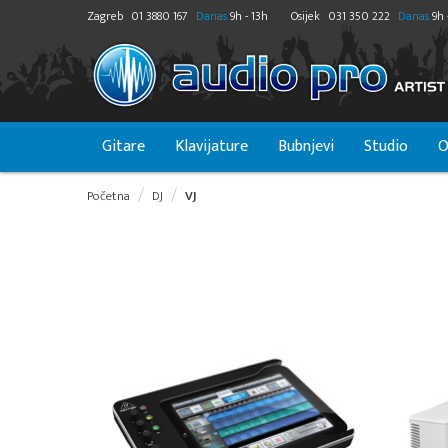
Zagreb
01 3880 167
Danas
9h - 13h
Osijek
031 350 222
Danas
9h 
Gitare
Klavijature
Bubnjevi
Studio
O
Početna
DJ
VJ