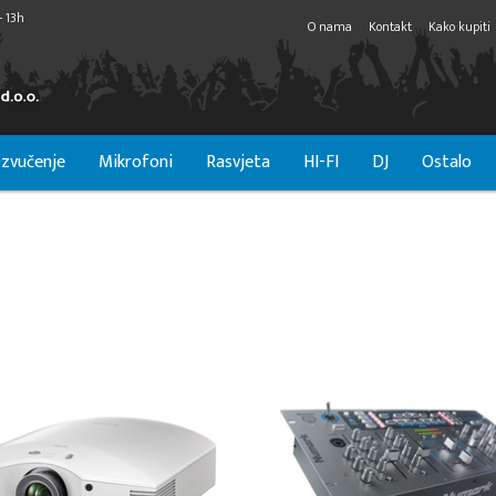
- 13h
O nama
Kontakt
Kako kupiti
zvučenje
Mikrofoni
Rasvjeta
HI-FI
DJ
Ostalo