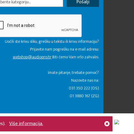
erite kategoriju...
Uočili ste krivu sliku, grešku u tekstu ili krivu informaciju?
Prijavite nam pogrešku na e-mail adresu:
webshop@audiopro.hr
Biti ćemo Vam vrlo zahvalni.
​Imate pitanje, trebate pomoć?
Nazovite nas na:
031 350 222 (OS)
01 3880 167 (ZG)
es).
Više informacija.