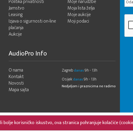
Politika privatnosti
Moje narudžbe
Odab
Jamstvo
Moja lista želja
Leasing
Moje aukcije
Izjava o sigurnosti on-line
Moji podaci
plaćanja
Aukcije
AudioPro Info
O nama
Zagreb
9h - 13h
danas
Kontakt
Osijek
9h - 13h
danas
Novosti
Nedjeljom i praznicima ne radimo
Mapa sajta
 bolje korisničko iskustvo, ova stranica pohranjuje kolačiće (cooki