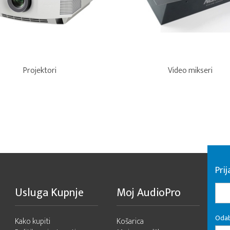
Projektori
Video mikseri
Pri
Usluga Kupnje
Moj AudioPro
Odab
Kako kupiti
Košarica