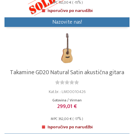
MPC 192,00 € ( -15% )
Isporučivo po narudžbi
Nazovite nas!
Takamine GD20 Natural Satin akustična gitara
Kat.br. : LM00010426
Gotovina / Virman
299,01 €
MPC 362,00 € ( -17% )
Isporučivo po narudžbi