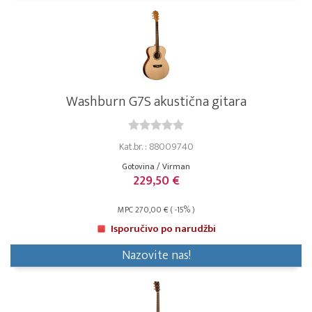
Washburn G7S akustična gitara
Kat.br. : 88009740
Gotovina / Virman
229,50 €
MPC 270,00 € ( -15% )
Isporučivo po narudžbi
Nazovite nas!