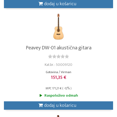
dodaj u košaricu
Peavey DW-01 akustična gitara
Kat.br. : 50009120
Gotovina / Virman
151,35 €
MPC 171,21 € ( -12% )
Raspoloživo odmah
dodaj u košaricu