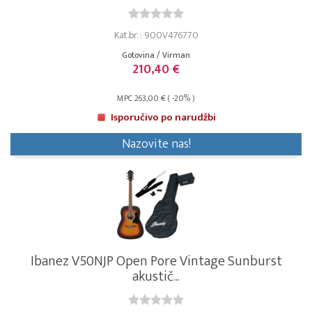
Kat.br. : 900V476770
Gotovina / Virman
210,40 €
MPC 263,00 € ( -20% )
Isporučivo po narudžbi
Nazovite nas!
Ibanez V50NJP Open Pore Vintage Sunburst
akustič...