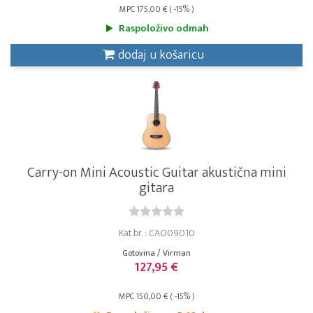
MPC 175,00 € ( -15% )
Raspoloživo odmah
dodaj u košaricu
Carry-on Mini Acoustic Guitar akustična mini
gitara
Kat.br. : CAO09010
Gotovina / Virman
127,95 €
MPC 150,00 € ( -15% )