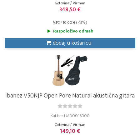
Gotovina / Virman
348,50 €
MPC 410,00 € ( -15% )
Raspoloživo odmah
dodaj u košaricu
Ibanez V50NJP Open Pore Natural akustična gitara
Kat.br. : LM00016900
Gotovina / Virman
149,10 €