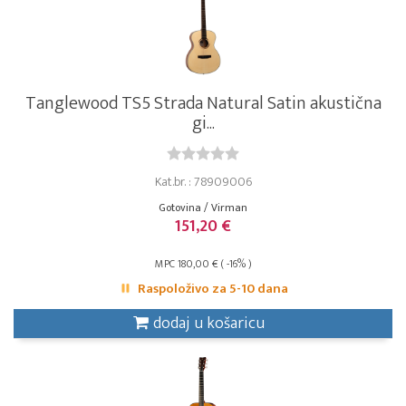
Tanglewood TS5 Strada Natural Satin akustična
gi...
Kat.br. : 78909006
Gotovina / Virman
151,20 €
MPC 180,00 € ( -16% )
Raspoloživo za 5-10 dana
dodaj u košaricu