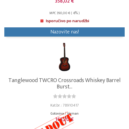
358,02 €
MPC 390,00 € ( -8% )
Isporučivo po narudžbi
Nazovite nas!
Tanglewood TWCRO Crossroads Whiskey Barrel
Burst...
Kat.br. : 78910417
Gotovina / Virman
163,20 €