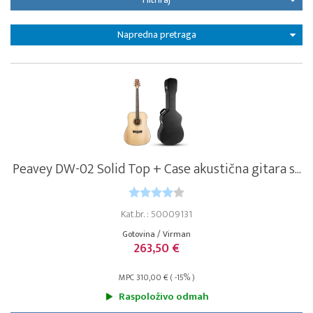
Napredna pretraga
Peavey DW-02 Solid Top + Case akustična gitara s...
Kat.br. : 50009131
Gotovina / Virman
263,50 €
MPC 310,00 € ( -15% )
Raspoloživo odmah