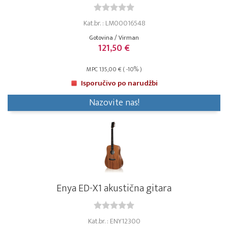
Kat.br. : LM00016548
Gotovina / Virman
121,50 €
MPC 135,00 € ( -10% )
Isporučivo po narudžbi
Nazovite nas!
Enya ED-X1 akustična gitara
Kat.br. : ENY12300