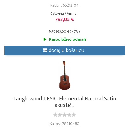
Kat.br. : 65212104
Gotovina / Virman
793,05 €
MPC 933,00 € ( -15% )
Raspoloživo odmah
dodaj u košaricu
Tanglewood TE5BL Elemental Natural Satin
akustič...
Kat.br. : 78910480