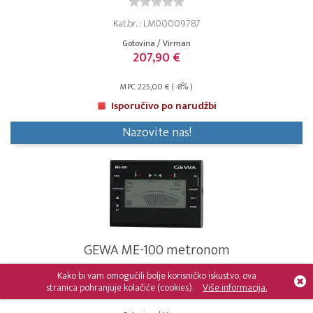
Kat.br. : LM00009787
Gotovina / Virman
207,90 €
MPC 225,00 € ( -8% )
Isporučivo po narudžbi
Nazovite nas!
GEWA ME-100 metronom
Kako bi vam omogućili bolje korisničko iskustvo, ova
stranica pohranjuje kolačiće (cookies).
Više informacija.
Kat.br. : GW902610