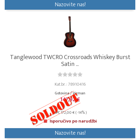
Nazovite nas!
Tanglewood TWCRO Crossroads Whiskey Burst
Satin ...
Kat.br. : 78910416
Gotovina / Virman
147,92 €
MPC 172,00 € ( -14% )
Isporučivo po narudžbi
Nazovite nas!