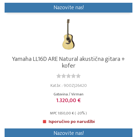
Nazovite nas!
Yamaha LL16D ARE Natural akustična gitara +
kofer
Kat.br. : 900ZJ26420
Gotovina / Virman
1.320,00 €
MPC 1.650,00 € ( -20% )
Isporučivo po narudžbi
Nazovite nas!