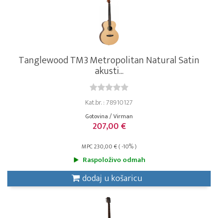
Tanglewood TM3 Metropolitan Natural Satin
akusti...
Kat.br. : 78910127
Gotovina / Virman
207,00 €
MPC 230,00 € ( -10% )
Raspoloživo odmah
dodaj u košaricu