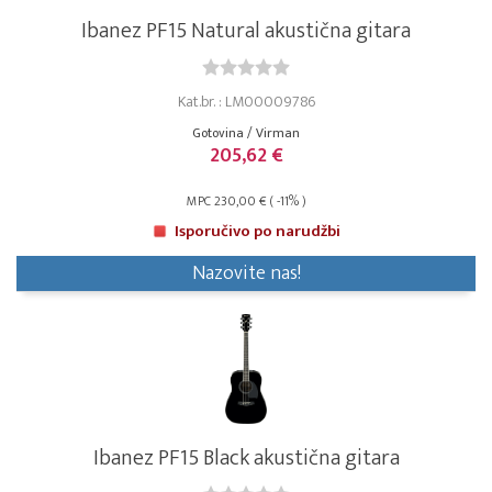
Ibanez PF15 Natural akustična gitara
Kat.br. : LM00009786
Gotovina / Virman
205,62 €
MPC 230,00 € ( -11% )
Isporučivo po narudžbi
Nazovite nas!
Ibanez PF15 Black akustična gitara