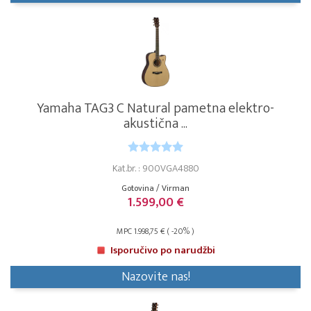
Yamaha TAG3 C Natural pametna elektro-
akustična ...
Kat.br. : 900VGA4880
Gotovina / Virman
1.599,00 €
MPC 1.998,75 € ( -20% )
Isporučivo po narudžbi
Nazovite nas!