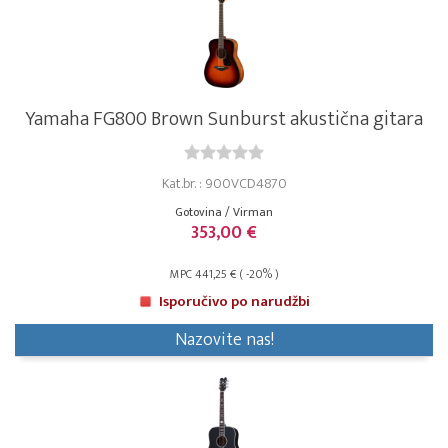
Yamaha FG800 Brown Sunburst akustična gitara
Kat.br. : 900VCD4870
Gotovina / Virman
353,00 €
MPC 441,25 € ( -20% )
Isporučivo po narudžbi
Nazovite nas!