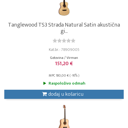
Tanglewood TS3 Strada Natural Satin akustična
gi...
Kat.br. : 78909005
Gotovina / Virman
151,20 €
MPC 180,00 € ( -16% )
Raspoloživo odmah
dodaj u košaricu