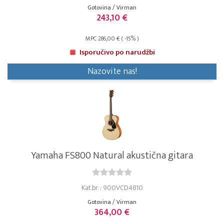
Gotovina / Virman
243,10 €
MPC 286,00 € ( -15% )
Isporučivo po narudžbi
Nazovite nas!
Yamaha FS800 Natural akustična gitara
Kat.br. : 900VCD4810
Gotovina / Virman
364,00 €