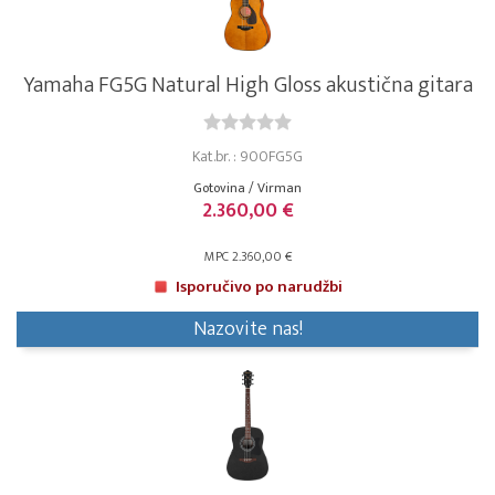
Yamaha FG5G Natural High Gloss akustična gitara
Kat.br. : 900FG5G
Gotovina / Virman
2.360,00 €
MPC 2.360,00 €
Isporučivo po narudžbi
Nazovite nas!