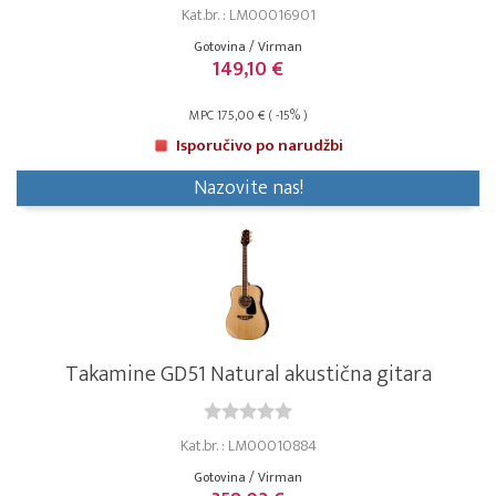
Kat.br. : LM00016901
Gotovina / Virman
149,10 €
MPC 175,00 € ( -15% )
Isporučivo po narudžbi
Nazovite nas!
Takamine GD51 Natural akustična gitara
Kat.br. : LM00010884
Gotovina / Virman