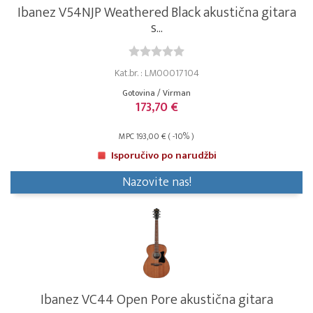
Ibanez V54NJP Weathered Black akustična gitara
s...
Kat.br. : LM00017104
Gotovina / Virman
173,70 €
MPC 193,00 € ( -10% )
Isporučivo po narudžbi
Nazovite nas!
Ibanez VC44 Open Pore akustična gitara