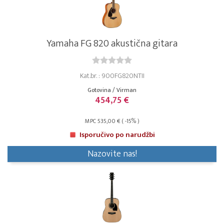
Yamaha FG 820 akustična gitara
Kat.br. : 900FG820NTII
Gotovina / Virman
454,75 €
MPC 535,00 € ( -15% )
Isporučivo po narudžbi
Nazovite nas!