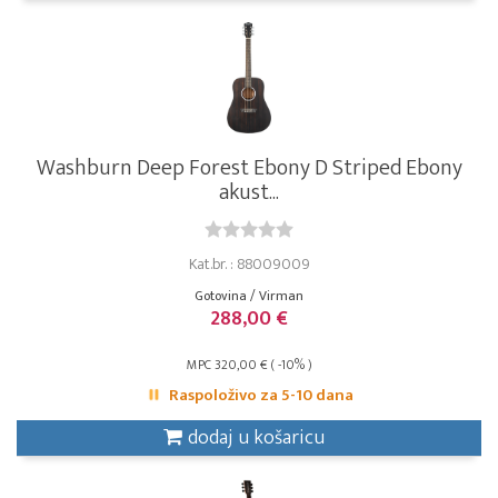
Washburn Deep Forest Ebony D Striped Ebony
akust...
Kat.br. : 88009009
Gotovina / Virman
288,00 €
MPC 320,00 € ( -10% )
Raspoloživo za 5-10 dana
dodaj u košaricu