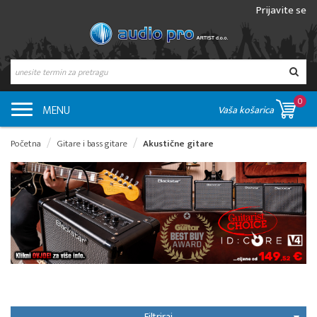
Prijavite se
0
MENU
Vaša košarica
Početna
Gitare i bass gitare
Akustične gitare
Filtriraj