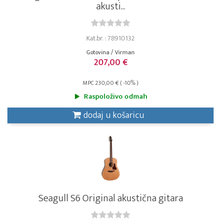
akusti...
Kat.br. : 78910132
Gotovina / Virman
207,00 €
MPC 230,00 € ( -10% )
Raspoloživo odmah
dodaj u košaricu
Seagull S6 Original akustična gitara