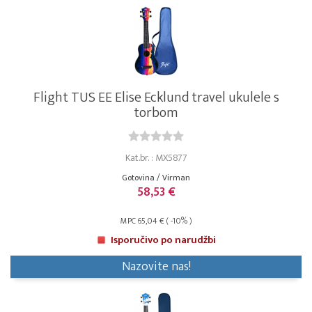
Flight TUS EE Elise Ecklund travel ukulele s
torbom
Kat.br. : MX5877
Gotovina / Virman
58,53 €
MPC 65,04 € ( -10% )
Isporučivo po narudžbi
Nazovite nas!