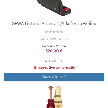
GEWA Liuteria Atlanta 4/4 kofer za violinu
Kat.br. : GW309300
Gotovina / Virman
520,00 €
MPC 520,00 €
Isporučivo po narudžbi
Nazovite nas!