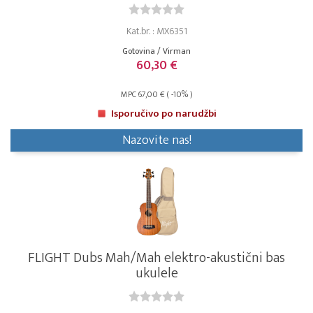
Kat.br. : MX6351
Gotovina / Virman
60,30 €
MPC 67,00 € ( -10% )
Isporučivo po narudžbi
Nazovite nas!
FLIGHT Dubs Mah/Mah elektro-akustični bas
ukulele