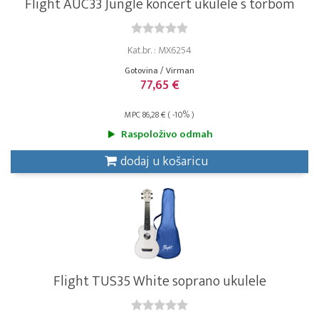
Flight AUC33 Jungle koncert ukulele s torbom
Kat.br. : MX6254
Gotovina / Virman
77,65 €
MPC 86,28 € ( -10% )
Raspoloživo odmah
dodaj u košaricu
Flight TUS35 White soprano ukulele