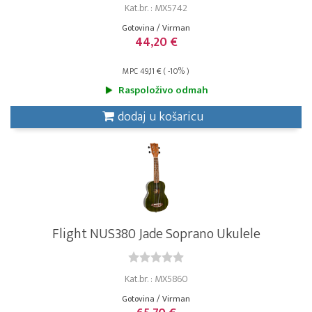
Kat.br. : MX5742
Gotovina / Virman
44,20 €
MPC 49,11 € ( -10% )
Raspoloživo odmah
dodaj u košaricu
Flight NUS380 Jade Soprano Ukulele
Kat.br. : MX5860
Gotovina / Virman