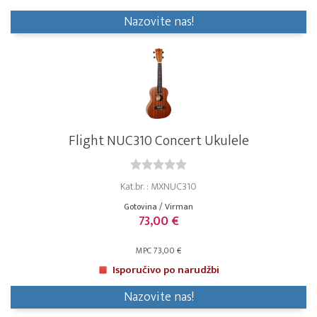
Nazovite nas!
Flight NUC310 Concert Ukulele
Kat.br. : MXNUC310
Gotovina / Virman
73,00 €
MPC 73,00 €
Isporučivo po narudžbi
Nazovite nas!