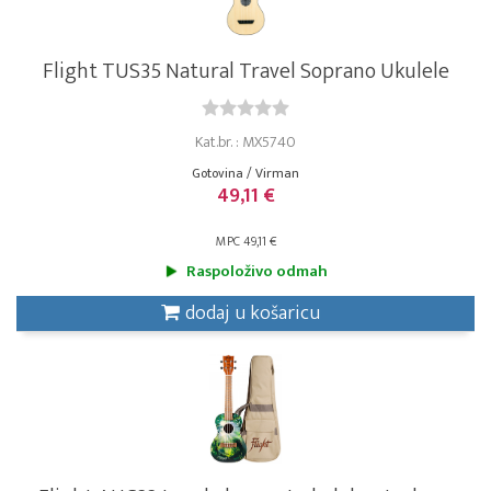
Flight TUS35 Natural Travel Soprano Ukulele
Kat.br. : MX5740
Gotovina / Virman
49,11 €
MPC 49,11 €
Raspoloživo odmah
dodaj u košaricu