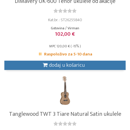
DiMavery UK-600 Tenor ukulele od akacije
Kat.br. : ST26255840
Gotovina / Virman
102,00 €
MPC 120,00 € ( -15% )
Raspoloživo za 5-10 dana
dodaj u košaricu
Tanglewood TWT 3 Tiare Natural Satin ukulele