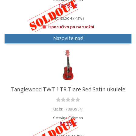
138,55 €
MPC 163,00 € ( -15% )
Isporučivo po narudžbi
Nazovite nas!
Tanglewood TWT 1 TR Tiare Red Satin ukulele
Kat.br. : 78909341
Gotovina / Virman
89,25 €