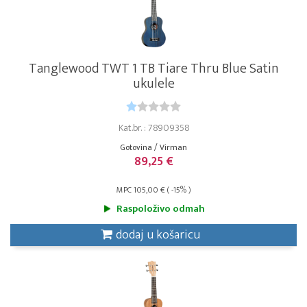
Tanglewood TWT 1 TB Tiare Thru Blue Satin
ukulele
Kat.br. : 78909358
Gotovina / Virman
89,25 €
MPC 105,00 € ( -15% )
Raspoloživo odmah
dodaj u košaricu