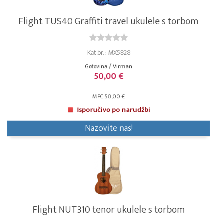
Flight TUS40 Graffiti travel ukulele s torbom
Kat.br. : MX5828
Gotovina / Virman
50,00 €
MPC 50,00 €
Isporučivo po narudžbi
Nazovite nas!
Flight NUT310 tenor ukulele s torbom