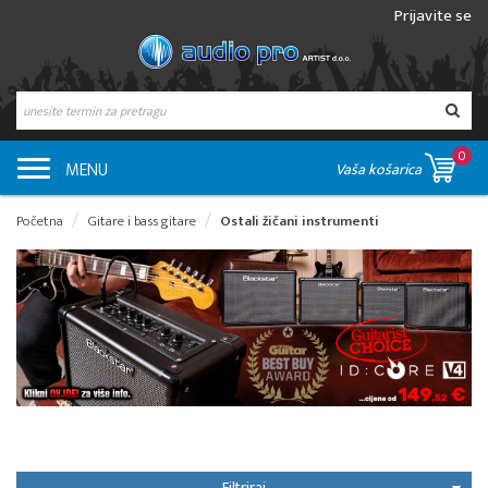
Prijavite se
0
MENU
Vaša košarica
Početna
Gitare i bass gitare
Ostali žičani instrumenti
Filtriraj