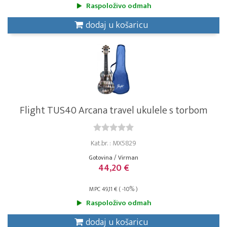
Raspoloživo odmah
dodaj u košaricu
Flight TUS40 Arcana travel ukulele s torbom
Kat.br. : MX5829
Gotovina / Virman
44,20 €
MPC 49,11 € ( -10% )
Raspoloživo odmah
dodaj u košaricu