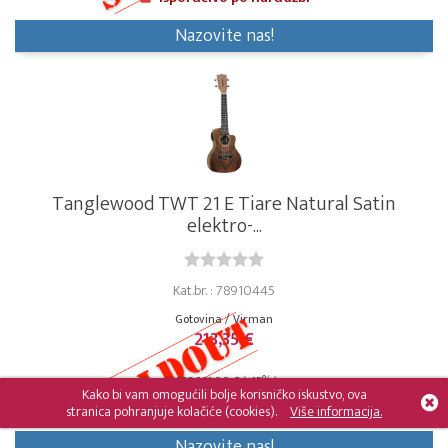
Nazovite nas!
Tanglewood TWT 21 E Tiare Natural Satin
elektro-...
Kat.br. : 78910445
Gotovina / Virman
213,35 €
MPC 251,00 € ( -15% )
Kako bi vam omogućili bolje korisničko iskustvo, ova
Isporučivo po narudžbi
stranica pohranjuje kolačiće (cookies).
Više informacija.
Nazovite nas!