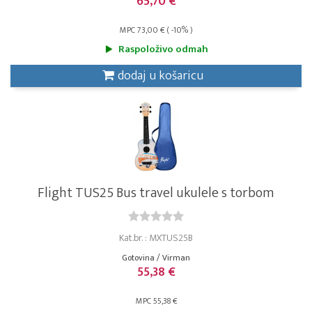
65,70 €
MPC 73,00 € ( -10% )
Raspoloživo odmah
dodaj u košaricu
Flight TUS25 Bus travel ukulele s torbom
Kat.br. : MXTUS25B
Gotovina / Virman
55,38 €
MPC 55,38 €