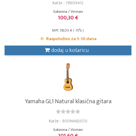
Kat.br. : 78909412
Gotovina / Virman
100,30 €
MPC 118,00 € ( -15% )
Raspoloživo za 5-10 dana
dodaj u košaricu
Yamaha GL1 Natural klasična gitara
Kat.br. : 900WA82070
Gotovina / Virman