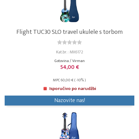
Flight TUC30 SLO travel ukulele s torbom
Kat.br. : MX6172
Gotovina / Virman
54,00 €
MPC 60,00 € ( -10% )
Isporučivo po narudžbi
Nazovite nas!