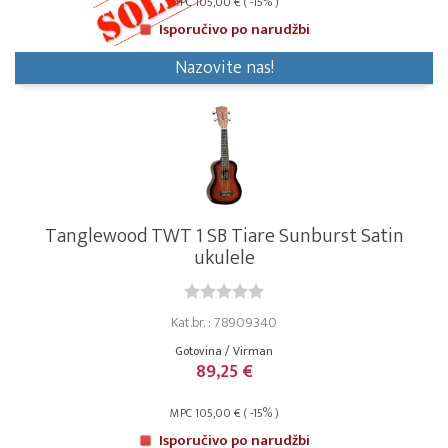
MPC 105,00 € ( -15% )
Isporučivo po narudžbi
Nazovite nas!
Tanglewood TWT 1 SB Tiare Sunburst Satin
ukulele
Kat.br. : 78909340
Gotovina / Virman
89,25 €
MPC 105,00 € ( -15% )
Isporučivo po narudžbi