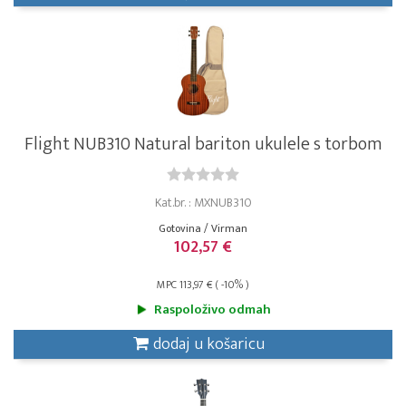
Flight NUB310 Natural bariton ukulele s torbom
Kat.br. : MXNUB310
Gotovina / Virman
102,57 €
MPC 113,97 € ( -10% )
Raspoloživo odmah
dodaj u košaricu