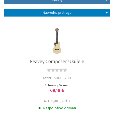
Napredna pretraga
Peavey Composer Ukulele
Kat.br. : 50009200
Gotovina / Virman
69,19 €
MPC 86,28 € ( -20% )
Raspoloživo odmah