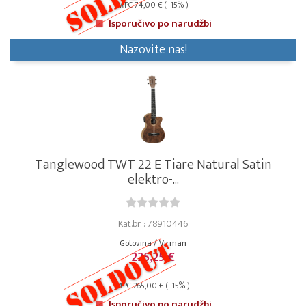
MPC 74,00 € ( -15% )
Isporučivo po narudžbi
Nazovite nas!
Tanglewood TWT 22 E Tiare Natural Satin
elektro-...
Kat.br. : 78910446
Gotovina / Virman
225,25 €
MPC 265,00 € ( -15% )
Isporučivo po narudžbi