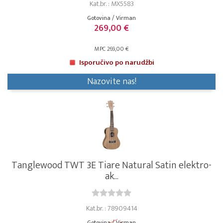
Kat.br. : MX5583
Gotovina / Virman
269,00 €
MPC 269,00 €
Isporučivo po narudžbi
Nazovite nas!
Tanglewood TWT 3E Tiare Natural Satin elektro-
ak...
Kat.br. : 78909414
Gotovina / Virman