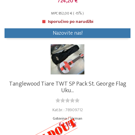
724,20 €
MPC 852,00 € ( -15% )
Isporučivo po narudžbi
Nazovite nas!
Tanglewood Tiare TWT SP Pack St. George Flag
Uku...
Kat.br. : 78909712
Gotovina / Virman
62,90 €