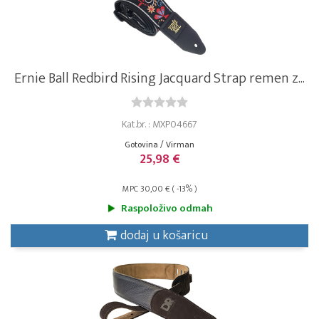
Ernie Ball Redbird Rising Jacquard Strap remen z...
Kat.br. : MXP04667
Gotovina / Virman
25,98 €
MPC 30,00 € ( -13% )
Raspoloživo odmah
dodaj u košaricu