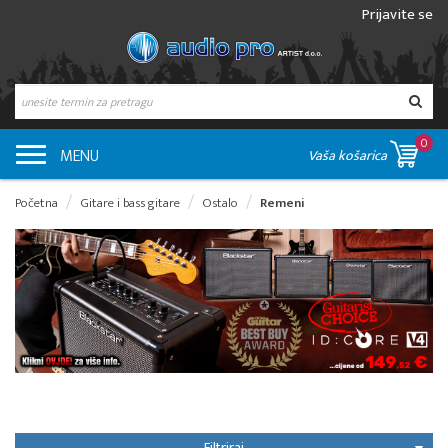
Prijavite se
0
MENU
Vaša košarica
Početna
Gitare i bass gitare
Ostalo
Remeni
Filtriraj