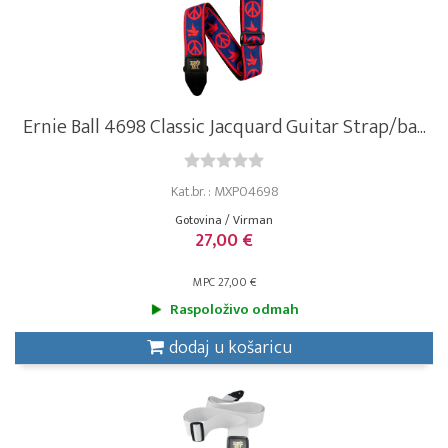
Ernie Ball 4698 Classic Jacquard Guitar Strap/ba...
Kat.br. : MXP04698
Gotovina / Virman
27,00 €
MPC 27,00 €
Raspoloživo odmah
dodaj u košaricu