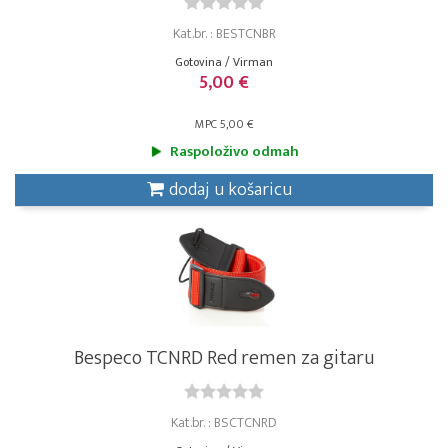
Kat.br. : BESTCNBR
Gotovina / Virman
5,00 €
MPC 5,00 €
Raspoloživo odmah
dodaj u košaricu
Bespeco TCNRD Red remen za gitaru
Kat.br. : BSCTCNRD