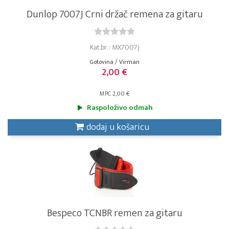
Dunlop 7007J Crni držač remena za gitaru
Kat.br. : MX7007J
Gotovina / Virman
2,00 €
MPC 2,00 €
Raspoloživo odmah
dodaj u košaricu
Bespeco TCNBR remen za gitaru