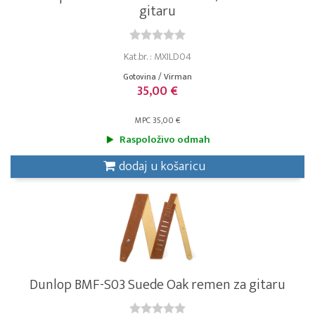
gitaru
Kat.br. : MXILD04
Gotovina / Virman
35,00 €
MPC 35,00 €
Raspoloživo odmah
dodaj u košaricu
Dunlop BMF-S03 Suede Oak remen za gitaru