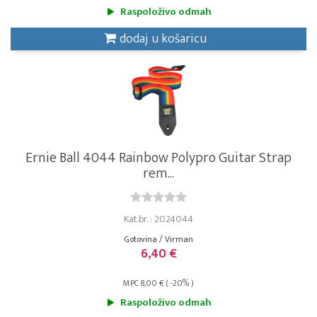
Raspoloživo odmah
dodaj u košaricu
Ernie Ball 4044 Rainbow Polypro Guitar Strap
rem...
Kat.br. : 2024044
Gotovina / Virman
6,40 €
MPC 8,00 € ( -20% )
Raspoloživo odmah