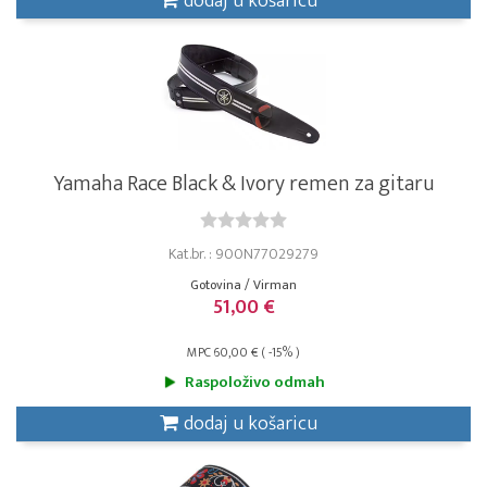
dodaj u košaricu
Yamaha Race Black & Ivory remen za gitaru
Kat.br. : 900N77029279
Gotovina / Virman
51,00 €
MPC 60,00 € ( -15% )
Raspoloživo odmah
dodaj u košaricu