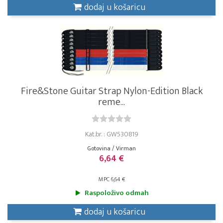
dodaj u košaricu
Fire&Stone Guitar Strap Nylon-Edition Black
reme...
Kat.br. : GW530819
Gotovina / Virman
6,64 €
MPC 6,64 €
Raspoloživo odmah
dodaj u košaricu