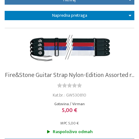
Napredna pretraga
Fire&Stone Guitar Strap Nylon-Edition Assorted r...
Kat.br. : GW530810
Gotovina / Virman
5,00 €
MPC 5,00 €
Raspoloživo odmah