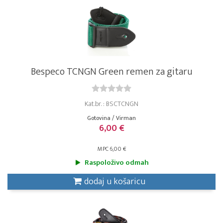
Bespeco TCNGN Green remen za gitaru
Kat.br. : BSCTCNGN
Gotovina / Virman
6,00 €
MPC 6,00 €
Raspoloživo odmah
dodaj u košaricu