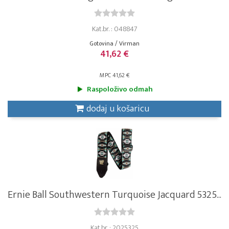
Kat.br. : 048847
Gotovina / Virman
41,62 €
MPC 41,62 €
Raspoloživo odmah
dodaj u košaricu
Ernie Ball Southwestern Turquoise Jacquard 5325...
Kat.br. : 2025325