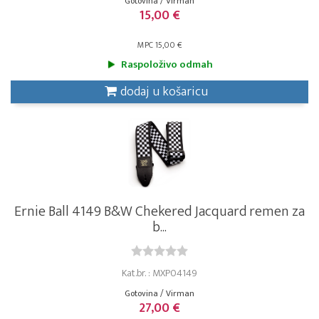
Gotovina / Virman
15,00 €
MPC 15,00 €
Raspoloživo odmah
dodaj u košaricu
Ernie Ball 4149 B&W Chekered Jacquard remen za
b...
Kat.br. : MXP04149
Gotovina / Virman
27,00 €