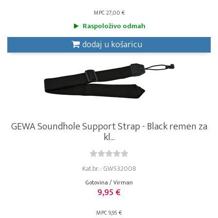
MPC 27,00 €
Raspoloživo odmah
dodaj u košaricu
GEWA Soundhole Support Strap - Black remen za
kl...
Kat.br. : GW532008
Gotovina / Virman
9,95 €
MPC 9,95 €