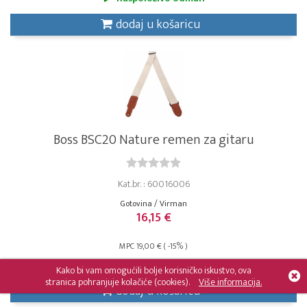
dodaj u košaricu
Boss BSC20 Nature remen za gitaru
Kat.br. : 60016006
Gotovina / Virman
16,15 €
MPC 19,00 € ( -15% )
Raspoloživo za 5-10 dana
Kako bi vam omogućili bolje korisničko iskustvo, ova
stranica pohranjuje kolačiće (cookies).
Više informacija.
dodaj u košaricu