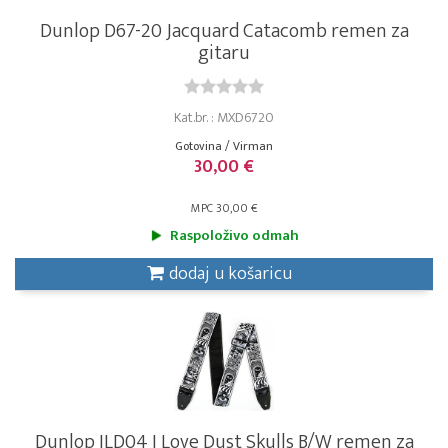
Dunlop D67-20 Jacquard Catacomb remen za
gitaru
Kat.br. : MXD6720
Gotovina / Virman
30,00 €
MPC 30,00 €
Raspoloživo odmah
dodaj u košaricu
Dunlop ILD04 I Love Dust Skulls B/W remen za