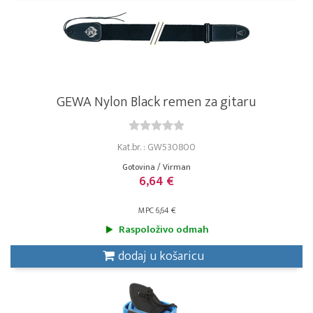
GEWA Nylon Black remen za gitaru
Kat.br. : GW530800
Gotovina / Virman
6,64 €
MPC 6,64 €
Raspoloživo odmah
dodaj u košaricu