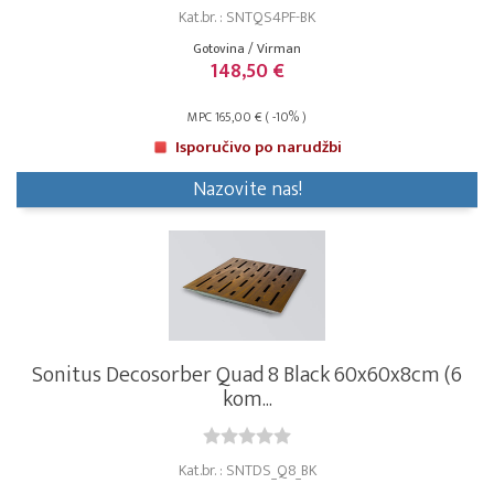
Kat.br. : SNTQS4PF-BK
Gotovina / Virman
148,50 €
MPC 165,00 € ( -10% )
Isporučivo po narudžbi
Nazovite nas!
Sonitus Decosorber Quad 8 Black 60x60x8cm (6
kom...
Kat.br. : SNTDS_Q8_BK