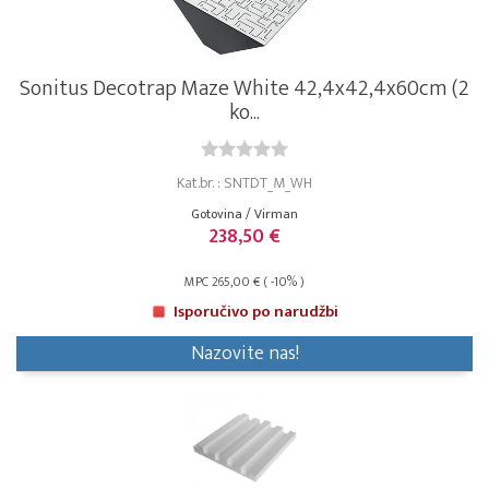
Sonitus Decotrap Maze White 42,4x42,4x60cm (2
ko...
Kat.br. : SNTDT_M_WH
Gotovina / Virman
238,50 €
MPC 265,00 € ( -10% )
Isporučivo po narudžbi
Nazovite nas!