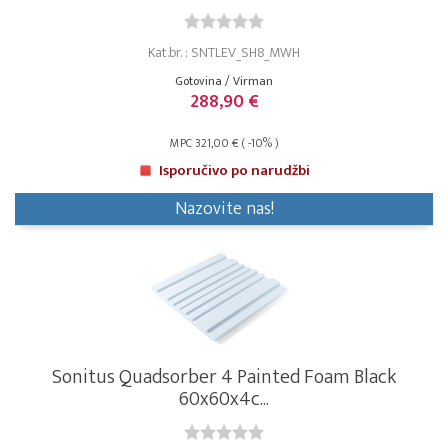
Kat.br. : SNTLEV_SH8_MWH
Gotovina / Virman
288,90 €
MPC 321,00 € ( -10% )
Isporučivo po narudžbi
Nazovite nas!
Sonitus Quadsorber 4 Painted Foam Black
60x60x4c...