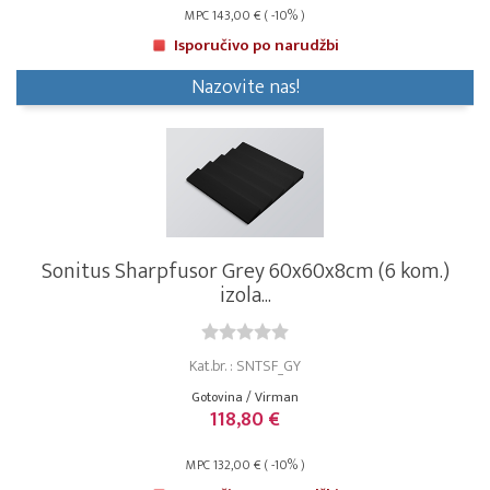
MPC 143,00 € ( -10% )
Isporučivo po narudžbi
Nazovite nas!
Sonitus Sharpfusor Grey 60x60x8cm (6 kom.)
izola...
Kat.br. : SNTSF_GY
Gotovina / Virman
118,80 €
MPC 132,00 € ( -10% )