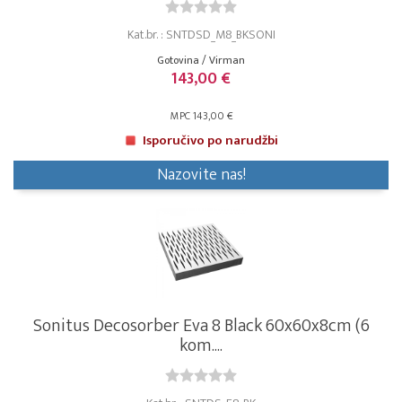
Kat.br. : SNTDSD_M8_BKSONI
Gotovina / Virman
143,00 €
MPC 143,00 €
Isporučivo po narudžbi
Nazovite nas!
Sonitus Decosorber Eva 8 Black 60x60x8cm (6
kom....