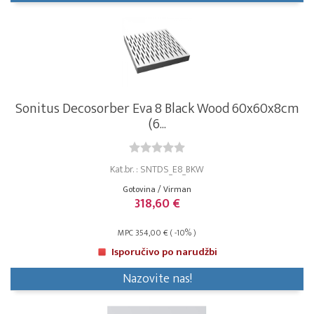
Sonitus Decosorber Eva 8 Black Wood 60x60x8cm
(6...
Kat.br. : SNTDS_E8_BKW
Gotovina / Virman
318,60 €
MPC 354,00 € ( -10% )
Isporučivo po narudžbi
Nazovite nas!