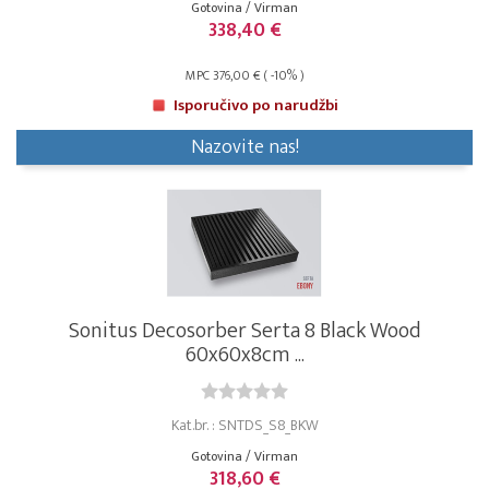
Gotovina / Virman
338,40 €
MPC 376,00 € ( -10% )
Isporučivo po narudžbi
Nazovite nas!
Sonitus Decosorber Serta 8 Black Wood
60x60x8cm ...
Kat.br. : SNTDS_S8_BKW
Gotovina / Virman
318,60 €