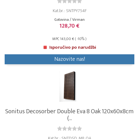
Kat.br. : SNTPY754F
Gotovina / Virman
128,70 €
MPC 143,00 € ( -10% )
Isporučivo po narudžbi
Nazovite nas!
Sonitus Decosorber Double Eva 8 Oak 120x60x8cm
(...
Kat.br. : SNTDSD_M8_OA