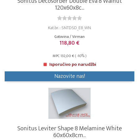
Sonitus Decosorber Double Eva 8 Walnut
120x60x8c...
Kat.br. : SNTDSD_E8_WN
Gotovina / Virman
118,80 €
MPC 132,00 € ( -10% )
Isporučivo po narudžbi
Nazovite nas!
Sonitus Leviter Shape 8 Melamine White
60x60x8cm...