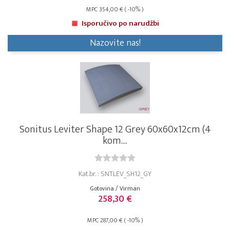
MPC 354,00 € ( -10% )
Isporučivo po narudžbi
Nazovite nas!
Sonitus Leviter Shape 12 Grey 60x60x12cm (4
kom....
Kat.br. : SNTLEV_SH12_GY
Gotovina / Virman
258,30 €
MPC 287,00 € ( -10% )