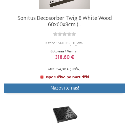
Sonitus Decosorber Twig 8 White Wood
60x60x8cm (...
Kat.br. : SNTDS_T8_WW
Gotovina / Virman
318,60 €
MPC 354,00 € ( -10% )
Isporučivo po narudžbi
Nazovite nas!