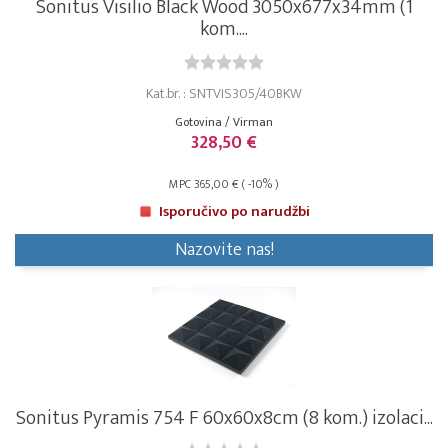
Sonitus Visilio Black Wood 3050x677x34mm (1
kom....
Kat.br. : SNTVIS305/40BKW
Gotovina / Virman
328,50 €
MPC 365,00 € ( -10% )
Isporučivo po narudžbi
Nazovite nas!
Sonitus Pyramis 754 F 60x60x8cm (8 kom.) izolaci...