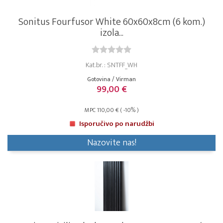
Sonitus Fourfusor White 60x60x8cm (6 kom.)
izola...
Kat.br. : SNTFF_WH
Gotovina / Virman
99,00 €
MPC 110,00 € ( -10% )
Isporučivo po narudžbi
Nazovite nas!