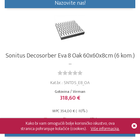
Nazovite nas!
Sonitus Decosorber Eva 8 Oak 60x60x8cm (6 kom.)
...
Kat.br. : SNTDS_E8_OA
Gotovina / Virman
318,60 €
MPC 354,00 € ( -10% )
Isporučivo po narudžbi
Kako bi vam omogućili bolje korisničko iskustvo, ova
stranica pohranjuje kolačiće (cookies).
Više informacija.
Nazovite nas!