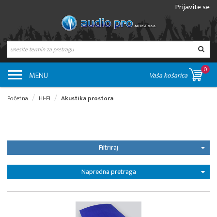
Prijavite se
0
MENU
Vaša košarica
Početna
HI-FI
Akustika prostora
Filtriraj
Napredna pretraga