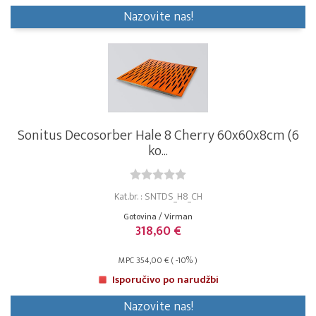
Nazovite nas!
Sonitus Decosorber Hale 8 Cherry 60x60x8cm (6
ko...
Kat.br. : SNTDS_H8_CH
Gotovina / Virman
318,60 €
MPC 354,00 € ( -10% )
Isporučivo po narudžbi
Nazovite nas!