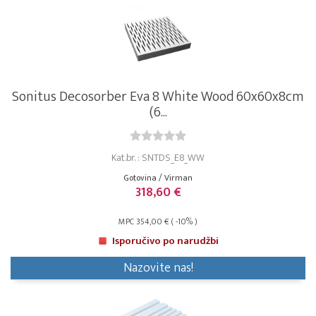
Sonitus Decosorber Eva 8 White Wood 60x60x8cm
(6...
Kat.br. : SNTDS_E8_WW
Gotovina / Virman
318,60 €
MPC 354,00 € ( -10% )
Isporučivo po narudžbi
Nazovite nas!