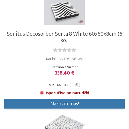
Sonitus Decosorber Serta 8 White 60x60x8cm (6
ko...
Kat.br. : SNTDS_S8_WH
Gotovina / Virman
338,40 €
MPC 376,00 € ( -10% )
Isporučivo po narudžbi
Nazovite nas!