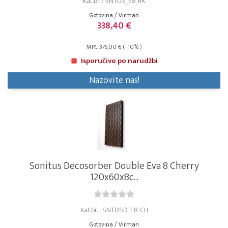
Kat.br. : SNTDS_E8_BK
Gotovina / Virman
338,40 €
MPC 376,00 € ( -10% )
Isporučivo po narudžbi
Nazovite nas!
Sonitus Decosorber Double Eva 8 Cherry
120x60x8c...
Kat.br. : SNTDSD_E8_CH
Gotovina / Virman