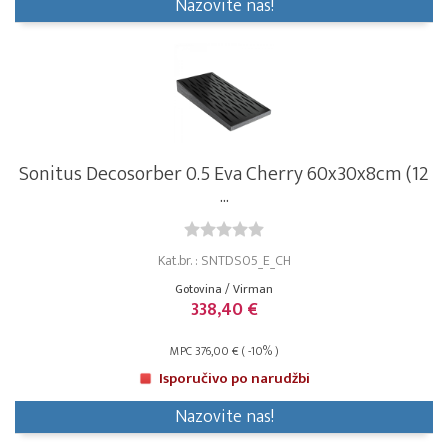
Nazovite nas!
Sonitus Decosorber 0.5 Eva Cherry 60x30x8cm (12
...
Kat.br. : SNTDS05_E_CH
Gotovina / Virman
338,40 €
MPC 376,00 € ( -10% )
Isporučivo po narudžbi
Nazovite nas!