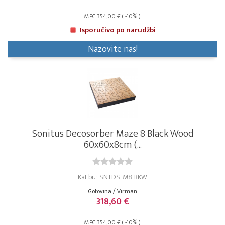
MPC 354,00 € ( -10% )
Isporučivo po narudžbi
Nazovite nas!
Sonitus Decosorber Maze 8 Black Wood
60x60x8cm (...
Kat.br. : SNTDS_M8_BKW
Gotovina / Virman
318,60 €
MPC 354,00 € ( -10% )