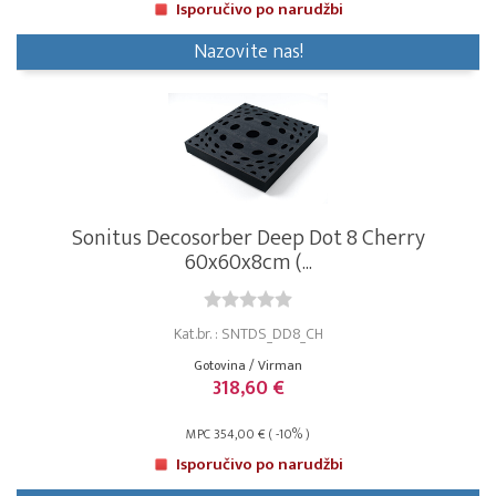
Isporučivo po narudžbi
Nazovite nas!
Sonitus Decosorber Deep Dot 8 Cherry
60x60x8cm (...
Kat.br. : SNTDS_DD8_CH
Gotovina / Virman
318,60 €
MPC 354,00 € ( -10% )
Isporučivo po narudžbi