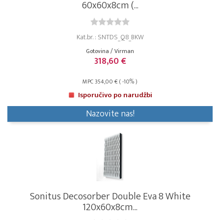
60x60x8cm (...
Kat.br. : SNTDS_Q8_BKW
Gotovina / Virman
318,60 €
MPC 354,00 € ( -10% )
Isporučivo po narudžbi
Nazovite nas!
Sonitus Decosorber Double Eva 8 White
120x60x8cm...