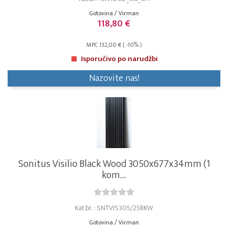
Gotovina / Virman
118,80 €
MPC 132,00 € ( -10% )
Isporučivo po narudžbi
Nazovite nas!
Sonitus Visilio Black Wood 3050x677x34mm (1
kom....
Kat.br. : SNTVIS305/25BKW
Gotovina / Virman