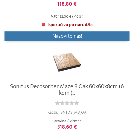
118,80 €
MPC 132,00 € ( -10% )
Isporučivo po narudžbi
Nazovite nas!
Sonitus Decosorber Maze 8 Oak 60x60x8cm (6
kom.)...
Kat.br. : SNTDS_M8_OA
Gotovina / Virman
318,60 €