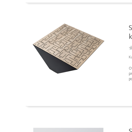
S
k
K
O
pr
po
S