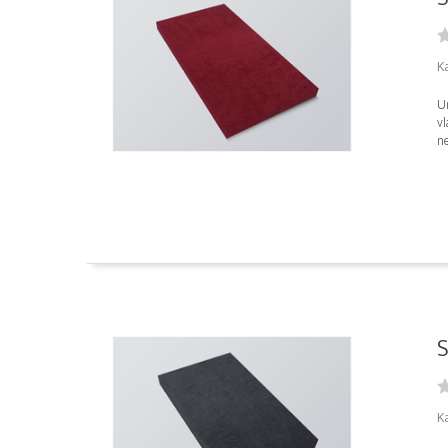
K
Un
vl
ne
S
K