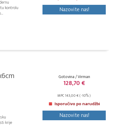
odernu
itu kontrolu
Nazovite nas!
...
0x6cm
Gotovina / Virman
128,70 €
MPC 143,00 € ( -10% )
Isporučivo po narudžbi
Nazovite nas!
nsku
ti krije