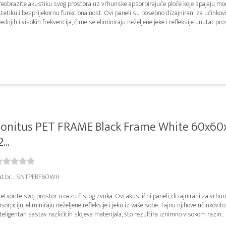
reobrazite akustiku svog prostora uz vrhunske apsorbirajuće ploče koje spajaju m
tetiku i besprijekornu funkcionalnost. Ovi paneli su posebno dizajnirani za učinkov
ednjih i visokih frekvencija, čime se eliminiraju neželjene jeke i refleksije unutar pros
Sonitus PET FRAME Black Frame White 60x6
2...
at.br. : SNTPFBF60WH
etvorite svoj prostor u oazu čistog zvuka. Ovi akustični paneli, dizajnirani za vrhu
sorpciju, eliminiraju neželjene refleksije i jeku iz vaše sobe. Tajnu njihove učinkovitos
teligentan sastav različitih slojeva materijala, što rezultira iznimno visokom razin...