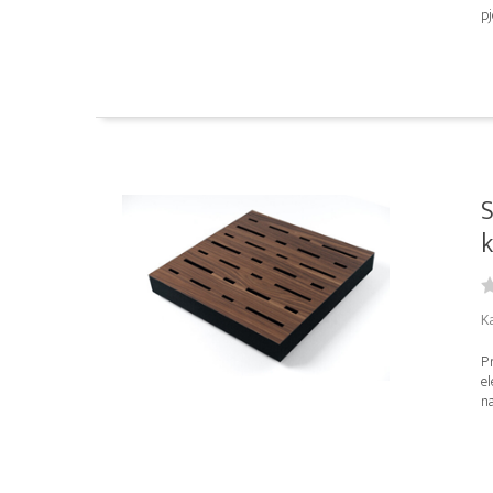
pj
S
k
K
Pr
e
na