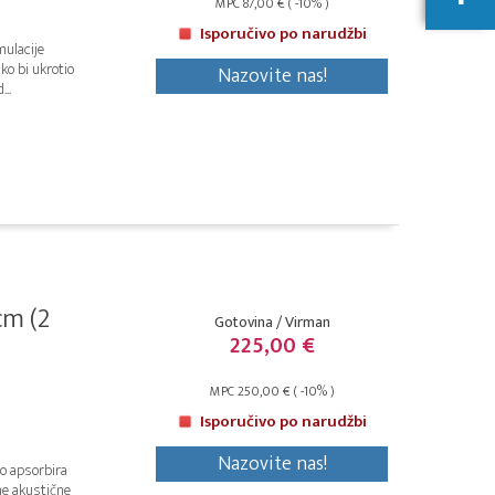
MPC 87,00 € ( -10% )
Isporučivo po narudžbi
mulacije
ko bi ukrotio
Nazovite nas!
..
cm (2
Gotovina / Virman
225,00 €
MPC 250,00 € ( -10% )
Isporučivo po narudžbi
Nazovite nas!
o apsorbira
tne akustične