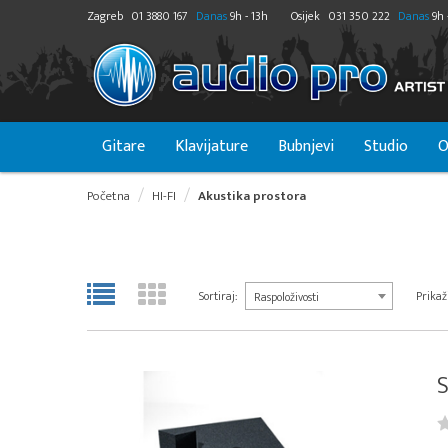
Zagreb
01 3880 167
Danas
9h - 13h
Osijek
031 350 222
Danas
9h 
Gitare
Klavijature
Bubnjevi
Studio
O
Početna
HI-FI
Akustika prostora
Sortiraj:
Prikaži
Raspoloživosti
S