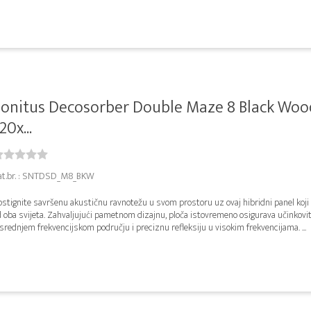
onitus Decosorber Double Maze 8 Black Woo
20x...
at.br. : SNTDSD_M8_BKW
stignite savršenu akustičnu ravnotežu u svom prostoru uz ovaj hibridni panel koji 
 oba svijeta. Zahvaljujući pametnom dizajnu, ploča istovremeno osigurava učinkovi
srednjem frekvencijskom području i preciznu refleksiju u visokim frekvencijama. ...