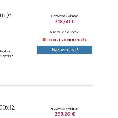
cm (6
Gotovina / Virman
318,60 €
MPC 354,00 € ( -10% )
Isporučivo po narudžbi
Nazovite nas!
tetiku i
je srednje
..
0x12...
Gotovina / Virman
268,20 €