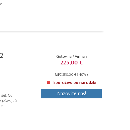
...
(2
Gotovina / Virman
225,00 €
MPC 250,00 € ( -10% )
Isporučivo po narudžbi
Nazovite nas!
 set. Ovi
rječavajući
...