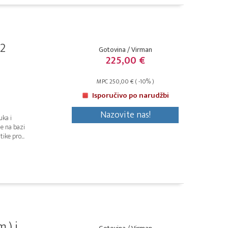
(2
Gotovina / Virman
225,00 €
MPC 250,00 € ( -10% )
Isporučivo po narudžbi
Nazovite nas!
uka i
ne na bazi
ike pro...
 i...