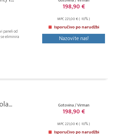
Gotovina / Virman
198,90 €
MPC 221,00 € ( -10% )
Isporučivo po narudžbi
i paneli od
 se eliminira
Nazovite nas!
la...
Gotovina / Virman
198,90 €
MPC 221,00 € ( -10% )
Isporučivo po narudžbi