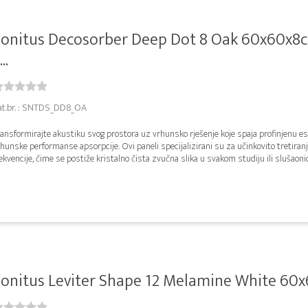
onitus Decosorber Deep Dot 8 Oak 60x60x8
...
at.br. : SNTDS_DD8_OA
ansformirajte akustiku svog prostora uz vrhunsko rješenje koje spaja profinjenu es
hunske performanse apsorpcije. Ovi paneli specijalizirani su za učinkovito tretiran
ekvencije, čime se postiže kristalno čista zvučna slika u svakom studiju ili slušaonic.
onitus Leviter Shape 12 Melamine White 60x6