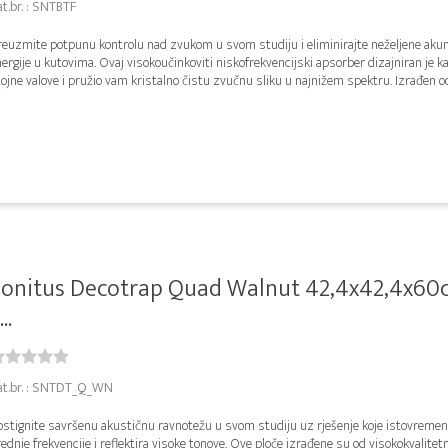
t.br. : SNTBTF
reuzmite potpunu kontrolu nad zvukom u svom studiju i eliminirajte neželjene aku
ergije u kutovima. Ovaj visokoučinkoviti niskofrekvencijski apsorber dizajniran je ka
ojne valove i pružio vam kristalno čistu zvučnu sliku u najnižem spektru. Izrađen od.
onitus Decotrap Quad Walnut 42,4x42,4x60
...
at.br. : SNTDT_Q_WN
ostignite savršenu akustičnu ravnotežu u svom studiju uz rješenje koje istovremen
ednje frekvencije i reflektira visoke tonove. Ove ploče izrađene su od visokokvalite