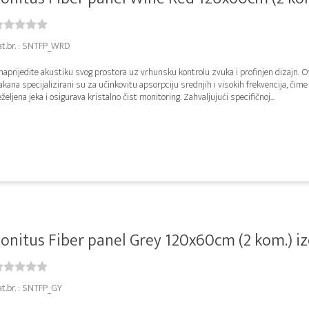
at.br. : SNTFP_WRD
aprijedite akustiku svog prostora uz vrhunsku kontrolu zvuka i profinjen dizajn. Ov
akana specijalizirani su za učinkovitu apsorpciju srednjih i visokih frekvencija, čime
željena jeka i osigurava kristalno čist monitoring. Zahvaljujući specifičnoj...
onitus Fiber panel Grey 120x60cm (2 kom.) izo
at.br. : SNTFP_GY