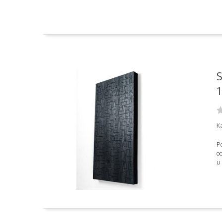
S
1
K
Po
od
u 