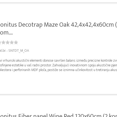
onitus Decotrap Maze Oak 42,4x42,4x60cm 
om....
at.br. : SNTDT_M_OA
vi vrhunski akustični elementi donose savršen balans između precizne kontrole zv
ofinjene estetike u vaš radni prostor. Zahvaljujući inovativnom spoju akustične pje
liestera i perforiranih MDF ploča, postiže se iznimna učinkovitost u tretiranju akust
onitus Fiber panel Wine Red 120x60cm (2 kom.)