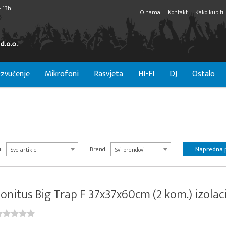
- 13h
O nama
Kontakt
Kako kupiti
zvučenje
Mikrofoni
Rasvjeta
HI-FI
DJ
Ostalo
Napredna 
:
Brend:
Sve artikle
Svi brendovi
onitus Big Trap F 37x37x60cm (2 kom.) izolacij