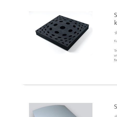
S
k
K
Tr
vr
fr
S