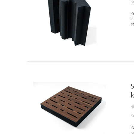
Ka
P
en
st
S
k
K
P
sr