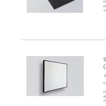
P
es
sr
(
K
Pr
ap
in