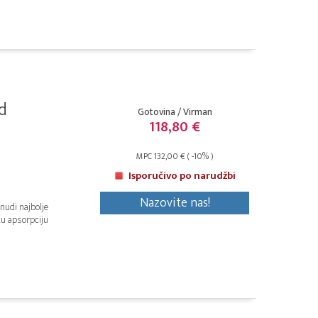
d
Gotovina / Virman
118,80 €
MPC 132,00 € ( -10% )
Isporučivo po narudžbi
Nazovite nas!
nudi najbolje
tu apsorpciju