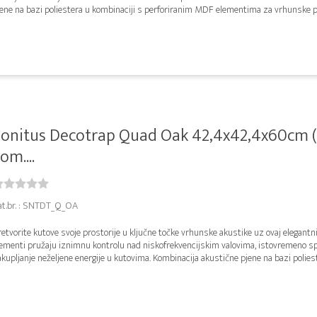
ene na bazi poliestera u kombinaciji s perforiranim MDF elementima za vrhunske pe
onitus Decotrap Quad Oak 42,4x42,4x60cm 
om....
at.br. : SNTDT_Q_OA
etvorite kutove svoje prostorije u ključne točke vrhunske akustike uz ovaj elegantni
lementi pružaju iznimnu kontrolu nad niskofrekvencijskim valovima, istovremeno sp
kupljanje neželjene energije u kutovima. Kombinacija akustične pjene na bazi polieste