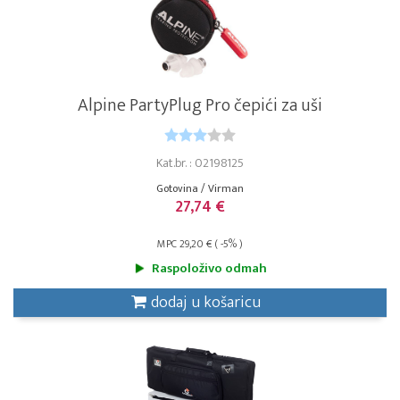
Alpine PartyPlug Pro čepići za uši
Kat.br. : 02198125
Gotovina / Virman
27,74 €
MPC 29,20 € ( -5% )
Raspoloživo odmah
dodaj u košaricu