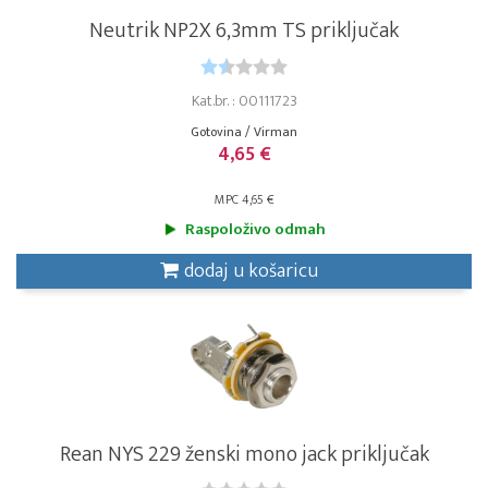
Neutrik NP2X 6,3mm TS priključak
Kat.br. : 00111723
Gotovina / Virman
4,65 €
MPC 4,65 €
Raspoloživo odmah
dodaj u košaricu
Rean NYS 229 ženski mono jack priključak