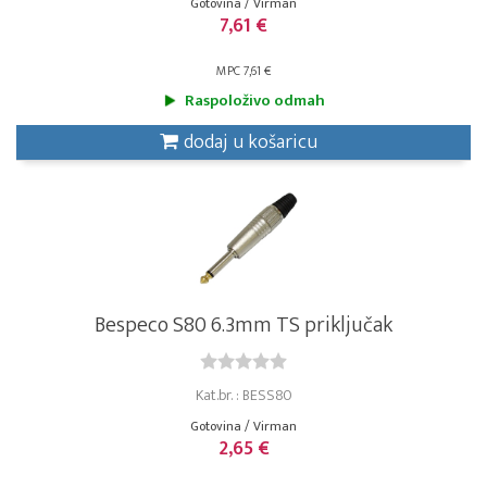
Gotovina / Virman
7,61 €
MPC 7,61 €
Raspoloživo odmah
dodaj u košaricu
Bespeco S80 6.3mm TS priključak
Kat.br. : BESS80
Gotovina / Virman
2,65 €