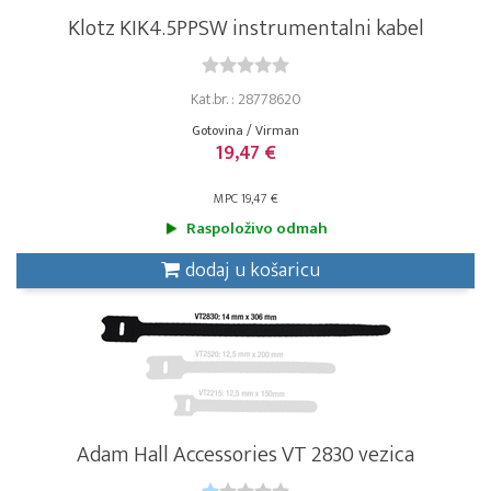
Klotz KIK4.5PPSW instrumentalni kabel
Kat.br. : 28778620
Gotovina / Virman
19,47 €
MPC 19,47 €
Raspoloživo odmah
dodaj u košaricu
Adam Hall Accessories VT 2830 vezica