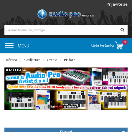
Prijavite se
0
MENU
Vaša košarica
Početna
Klavijature
Ostalo
Pribor
Filtriraj