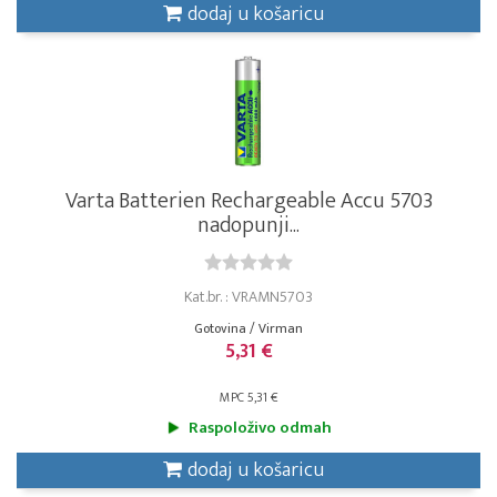
dodaj u košaricu
Varta Batterien Rechargeable Accu 5703
nadopunji...
Kat.br. : VRAMN5703
Gotovina / Virman
5,31 €
MPC 5,31 €
Raspoloživo odmah
dodaj u košaricu