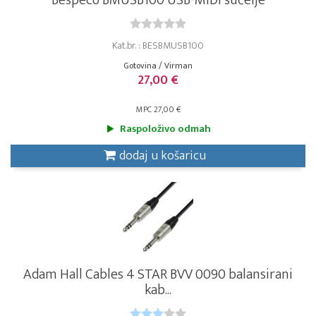
Bespeco BMUSB100 USB-MIDI sučelje
Kat.br. : BESBMUSB100
Gotovina / Virman
27,00 €
MPC 27,00 €
Raspoloživo odmah
dodaj u košaricu
Adam Hall Cables 4 STAR BVV 0090 balansirani
kab...