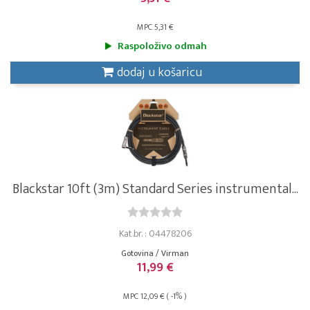
MPC 5,31 €
Raspoloživo odmah
dodaj u košaricu
Blackstar 10ft (3m) Standard Series instrumental...
Kat.br. : 04478206
Gotovina / Virman
11,99 €
MPC 12,09 € ( -1% )