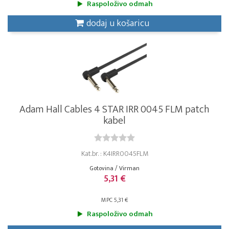
Raspoloživo odmah
dodaj u košaricu
Adam Hall Cables 4 STAR IRR 0045 FLM patch
kabel
Kat.br. : K4IRR0045FLM
Gotovina / Virman
5,31 €
MPC 5,31 €
Raspoloživo odmah