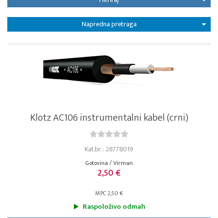
Napredna pretraga
Klotz AC106 instrumentalni kabel (crni)
Kat.br. : 28778019
Gotovina / Virman
2,50 €
MPC 2,50 €
Raspoloživo odmah