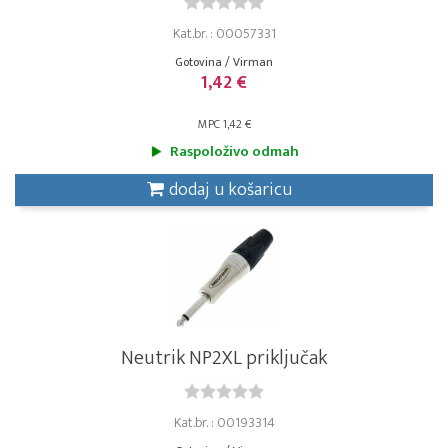
Kat.br. : 00057331
Gotovina / Virman
1,42 €
MPC 1,42 €
Raspoloživo odmah
dodaj u košaricu
Neutrik NP2XL priključak
Kat.br. : 00193314