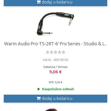
dodaj u košaricu
Warm Audio Pro-TS-2RT-6' Pro Series - Studio & L...
Kat.br. : 88578036
Gotovina / Virman
9,06 €
MPC 9,06 €
Raspoloživo odmah
dodaj u košaricu