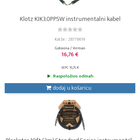
Klotz KIK3.0PPSW instrumentalni kabel
Kat.br. : 28778619
Gotovina / Virman
16,76 €
MPC 16,76 €
Raspoloživo odmah
dodaj u košaricu