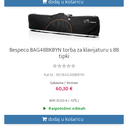
dodaj u košaricu
Bespeco BAG488KBYN torba za klavijaturu s 88
tipki
Kat.br. : BESBAG488KBYN
Gotovina / Virman
60,30 €
MPC 67,00 € ( -10% )
Raspoloživo odmah
dodaj u košaricu