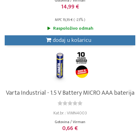
Gotovina / Virman
14,99 €
MPC 19,39 € ( -23% )
Raspoloživo odmah
dodaj u košaricu
Varta Industrial - 1.5 V Battery MICRO AAA baterija
Kat.br. : VIMN4003
Gotovina / Virman
0,66 €