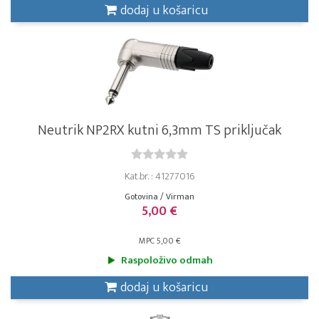
dodaj u košaricu
Neutrik NP2RX kutni 6,3mm TS priključak
Kat.br. : 41277016
Gotovina / Virman
5,00 €
MPC 5,00 €
Raspoloživo odmah
dodaj u košaricu