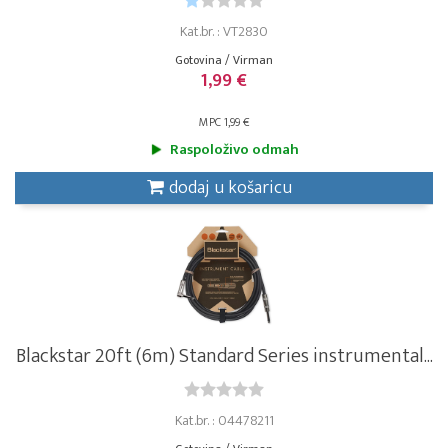
Kat.br. : VT2830
Gotovina / Virman
1,99 €
MPC 1,99 €
Raspoloživo odmah
dodaj u košaricu
Blackstar 20ft (6m) Standard Series instrumental...
Kat.br. : 04478211