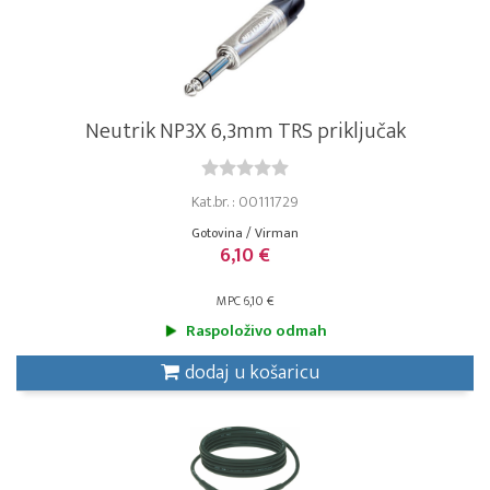
Neutrik NP3X 6,3mm TRS priključak
Kat.br. : 00111729
Gotovina / Virman
6,10 €
MPC 6,10 €
Raspoloživo odmah
dodaj u košaricu