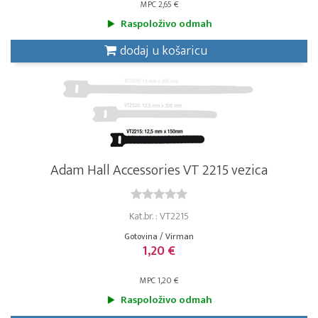
MPC 2,65 €
Raspoloživo odmah
dodaj u košaricu
Adam Hall Accessories VT 2215 vezica
Kat.br. : VT2215
Gotovina / Virman
1,20 €
MPC 1,20 €
Raspoloživo odmah