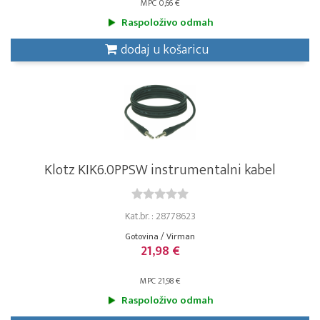
MPC 0,66 €
Raspoloživo odmah
dodaj u košaricu
Klotz KIK6.0PPSW instrumentalni kabel
Kat.br. : 28778623
Gotovina / Virman
21,98 €
MPC 21,98 €
Raspoloživo odmah