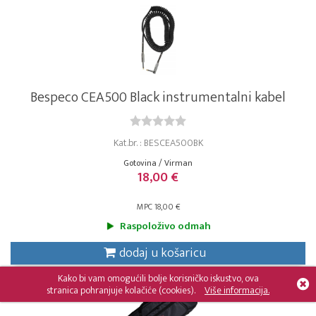
Bespeco CEA500 Black instrumentalni kabel
Kat.br. : BESCEA500BK
Gotovina / Virman
18,00 €
MPC 18,00 €
Raspoloživo odmah
dodaj u košaricu
Kako bi vam omogućili bolje korisničko iskustvo, ova
stranica pohranjuje kolačiće (cookies).
Više informacija.