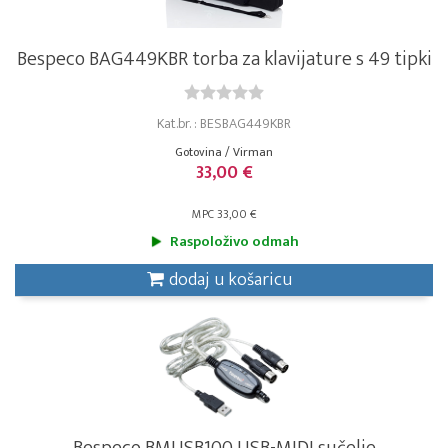
Bespeco BAG449KBR torba za klavijature s 49 tipki
Kat.br. : BESBAG449KBR
Gotovina / Virman
33,00 €
MPC 33,00 €
Raspoloživo odmah
dodaj u košaricu