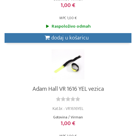
1,00 €
MPC 1,00 €
Raspoloživo odmah
dodaj u košaricu
Adam Hall VR 1616 YEL vezica
Kat.br. : VR1616YEL
Gotovina / Virman
1,00 €