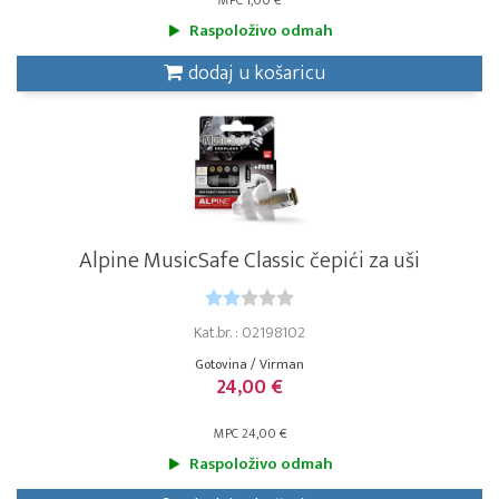
MPC 1,00 €
Raspoloživo odmah
dodaj u košaricu
Alpine MusicSafe Classic čepići za uši
Kat.br. : 02198102
Gotovina / Virman
24,00 €
MPC 24,00 €
Raspoloživo odmah