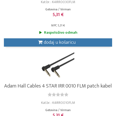
Kat.br. : K4IRR0030FLM
Gotovina / Virman
5,31 €
MPC 5,31 €
Raspoloživo odmah
dodaj u košaricu
Adam Hall Cables 4 STAR IRR 0010 FLM patch kabel
Kat.br. : K4IRR0010FLM
Gotovina / Virman
5,31 €