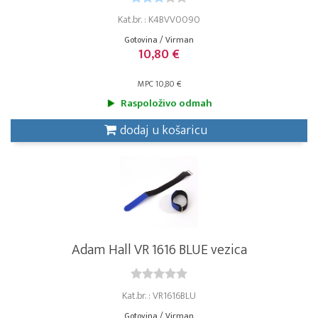
Kat.br. : K4BVV0090
Gotovina / Virman
10,80 €
MPC 10,80 €
Raspoloživo odmah
dodaj u košaricu
Adam Hall VR 1616 BLUE vezica
Kat.br. : VR1616BLU
Gotovina / Virman