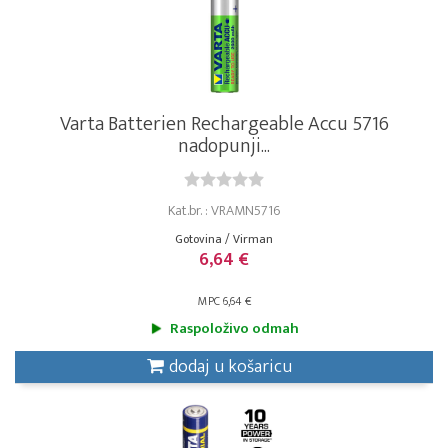
Varta Batterien Rechargeable Accu 5716
nadopunji...
Kat.br. : VRAMN5716
Gotovina / Virman
6,64 €
MPC 6,64 €
Raspoloživo odmah
dodaj u košaricu