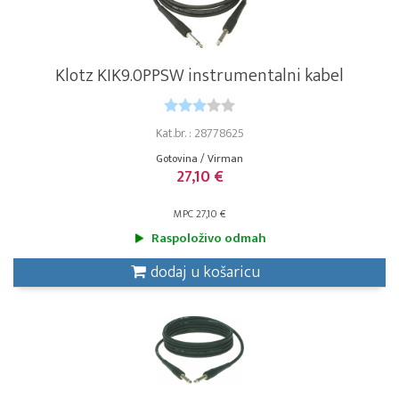
Klotz KIK9.0PPSW instrumentalni kabel
Kat.br. : 28778625
Gotovina / Virman
27,10 €
MPC 27,10 €
Raspoloživo odmah
dodaj u košaricu