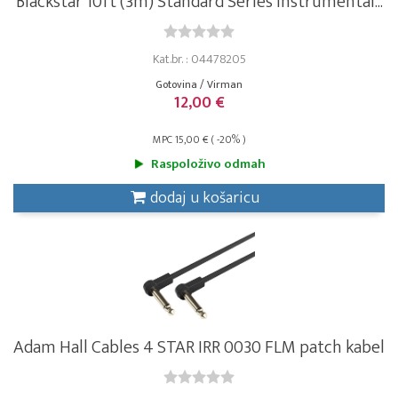
Blackstar 10ft (3m) Standard Series instrumental...
Kat.br. : 04478205
Gotovina / Virman
12,00 €
MPC 15,00 € ( -20% )
Raspoloživo odmah
dodaj u košaricu
Adam Hall Cables 4 STAR IRR 0030 FLM patch kabel