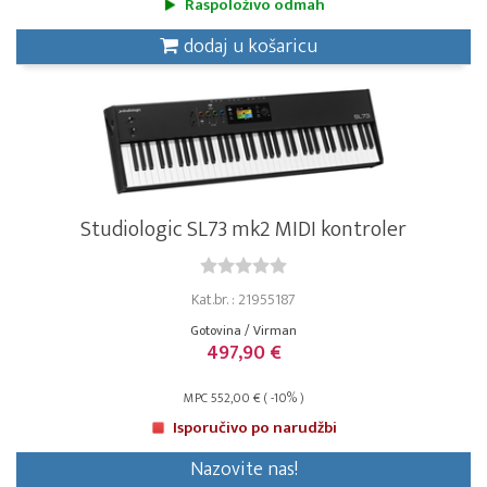
Raspoloživo odmah
dodaj u košaricu
Studiologic SL73 mk2 MIDI kontroler
Kat.br. : 21955187
Gotovina / Virman
497,90 €
MPC 552,00 € ( -10% )
Isporučivo po narudžbi
Nazovite nas!