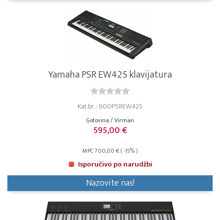
Yamaha PSR EW425 klavijatura
Kat.br. : 900PSREW425
Gotovina / Virman
595,00 €
MPC 700,00 € ( -15% )
Isporučivo po narudžbi
Nazovite nas!