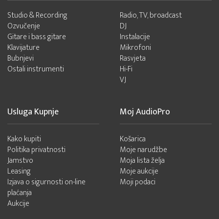
Studio & Recording
Radio, TV, broadcast
Ozvučenje
DJ
Gitare i bass gitare
Instalacije
Klavijature
Mikrofoni
Bubnjevi
Rasvjeta
Ostali instrumenti
Hi-Fi
VJ
Usluga Kupnje
Moj AudioPro
Kako kupiti
Košarica
Politika privatnosti
Moje narudžbe
Jamstvo
Moja lista želja
Leasing
Moje aukcije
Izjava o sigurnosti on-line
Moji podaci
plaćanja
Aukcije