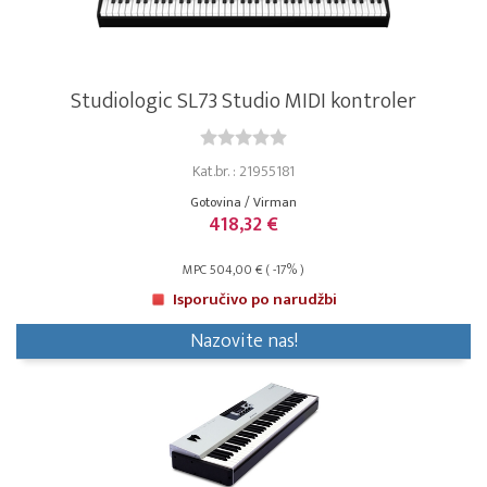
Studiologic SL73 Studio MIDI kontroler
Kat.br. : 21955181
Gotovina / Virman
418,32 €
MPC 504,00 € ( -17% )
Isporučivo po narudžbi
Nazovite nas!