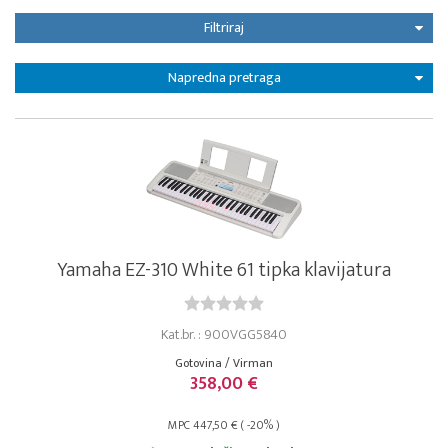
Filtriraj
Napredna pretraga
Yamaha EZ-310 White 61 tipka klavijatura
Kat.br. : 900VGG5840
Gotovina / Virman
358,00 €
MPC 447,50 € ( -20% )