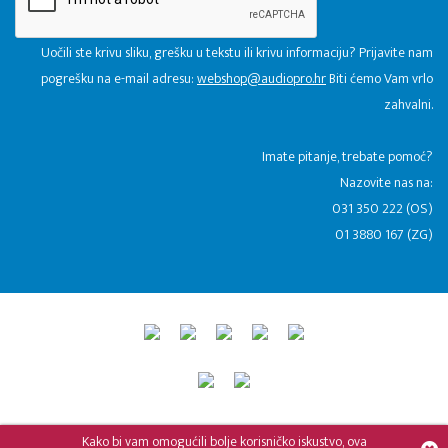
Uočili ste krivu sliku, grešku u tekstu ili krivu informaciju? Prijavite nam
pogrešku na e-mail adresu:
webshop@audiopro.hr
Biti ćemo Vam vrlo
zahvalni.
​Imate pitanje, trebate pomoć?
Nazovite nas na:
031 350 222 (OS)
01 3880 167 (ZG)
© 2015 - 2026 Audio Pro Artist
Developed by LABNET.RS
Kako bi vam omogućili bolje korisničko iskustvo, ova