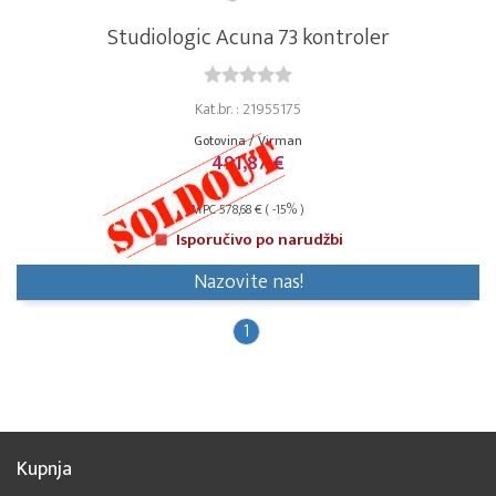
Studiologic Acuna 73 kontroler
Kat.br. : 21955175
Gotovina / Virman
491,87 €
MPC 578,68 € ( -15% )
Isporučivo po narudžbi
Nazovite nas!
1
Kupnja