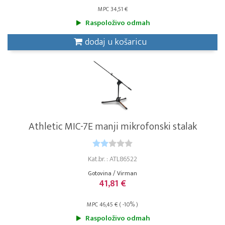
MPC 34,51 €
Raspoloživo odmah
dodaj u košaricu
Athletic MIC-7E manji mikrofonski stalak
Kat.br. : ATL86522
Gotovina / Virman
41,81 €
MPC 46,45 € ( -10% )
Raspoloživo odmah