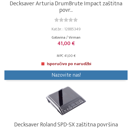
Decksaver Arturia DrumBrute Impact zaštitna
povr...
Kat.br. : 12885349
Gotovina / Virman
41,00 €
MPC 41,00 €
Isporučivo po narudžbi
Nazovite nas!
Decksaver Roland SPD-SX zaštitna površina