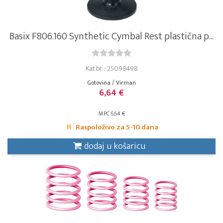
Basix F806.160 Synthetic Cymbal Rest plastična p...
Kat.br. : 25098498
Gotovina / Virman
6,64 €
MPC 6,64 €
Raspoloživo za 5-10 dana
dodaj u košaricu