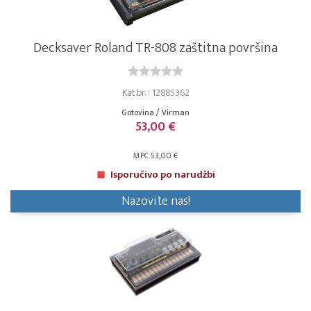
Decksaver Roland TR-808 zaštitna površina
Kat.br. : 12885362
Gotovina / Virman
53,00 €
MPC 53,00 €
Isporučivo po narudžbi
Nazovite nas!