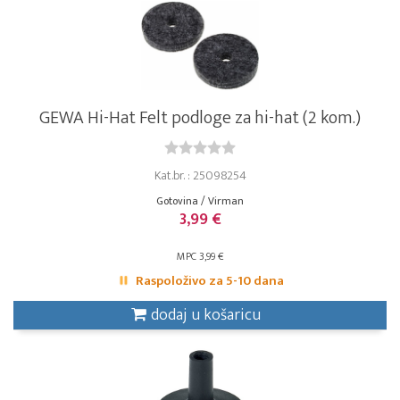
GEWA Hi-Hat Felt podloge za hi-hat (2 kom.)
Kat.br. : 25098254
Gotovina / Virman
3,99 €
MPC 3,99 €
Raspoloživo za 5-10 dana
dodaj u košaricu