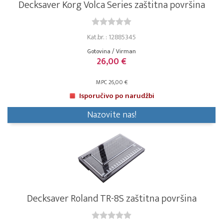
Decksaver Korg Volca Series zaštitna površina
Kat.br. : 12885345
Gotovina / Virman
26,00 €
MPC 26,00 €
Isporučivo po narudžbi
Nazovite nas!
Decksaver Roland TR-8S zaštitna površina