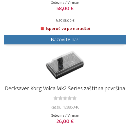
Gotovina / Virman
58,00 €
MPC 58,00 €
Isporučivo po narudžbi
Nazovite nas!
Decksaver Korg Volca Mk2 Series zaštitna površina
Kat.br. : 12885346
Gotovina / Virman
26,00 €