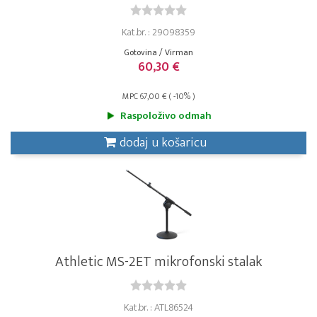
Kat.br. : 29098359
Gotovina / Virman
60,30 €
MPC 67,00 € ( -10% )
Raspoloživo odmah
dodaj u košaricu
Athletic MS-2ET mikrofonski stalak
Kat.br. : ATL86524