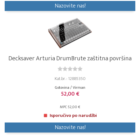
Nazovite nas!
Decksaver Arturia DrumBrute zaštitna površina
Kat.br. : 12885350
Gotovina / Virman
52,00 €
MPC 52,00 €
Isporučivo po narudžbi
Nazovite nas!