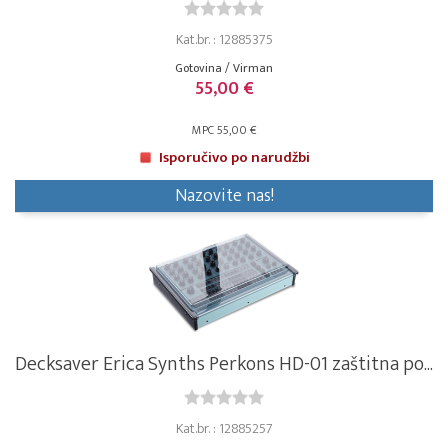
Kat.br. : 12885375
Gotovina / Virman
55,00 €
MPC 55,00 €
Isporučivo po narudžbi
Nazovite nas!
Decksaver Erica Synths Perkons HD-01 zaštitna po...
Kat.br. : 12885257