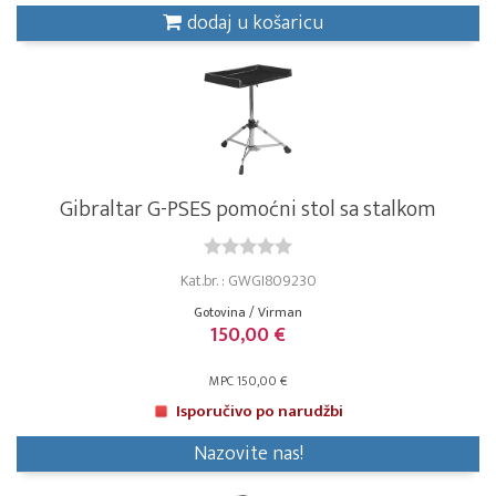
dodaj u košaricu
Gibraltar G-PSES pomoćni stol sa stalkom
Kat.br. : GWGI809230
Gotovina / Virman
150,00 €
MPC 150,00 €
Isporučivo po narudžbi
Nazovite nas!