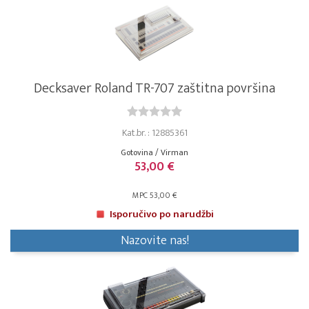
Decksaver Roland TR-707 zaštitna površina
Kat.br. : 12885361
Gotovina / Virman
53,00 €
MPC 53,00 €
Isporučivo po narudžbi
Nazovite nas!