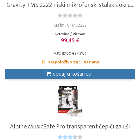
Gravity TMS 2222 niski mikrofonski stalak s okru...
Kat.br. : GTMS2222
Gotovina / Virman
99,45 €
MPC 117,00 € ( -15% )
Raspoloživo za 5-10 dana
dodaj u košaricu
Alpine MusicSafe Pro transparent čepići za uši