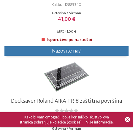
Kat.br. : 12885340
Gotovina / Virman
41,00 €
MPC 41,00 €
Isporučivo po narudžbi
Nazovite nas!
Decksaver Roland AIRA TR-8 zaštitna površina
Kako bi vam omogućili bolje korisničko iskustvo, ova
Kat.br. : 12885341
stranica pohranjuje kolačiće (cookies).
Više informacija.
Gotovina / Virman