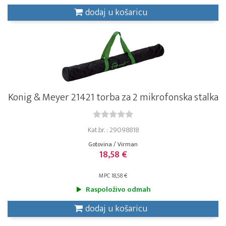
dodaj u košaricu
Konig & Meyer 21421 torba za 2 mikrofonska stalka
Kat.br. : 29098818
Gotovina / Virman
18,58 €
MPC 18,58 €
Raspoloživo odmah
dodaj u košaricu