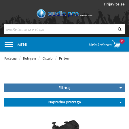
Prijavite se
0
MENU
Vaša košarica
Početna
Bubnjevi
Ostalo
Pribor
Filtriraj
Napredna pretraga