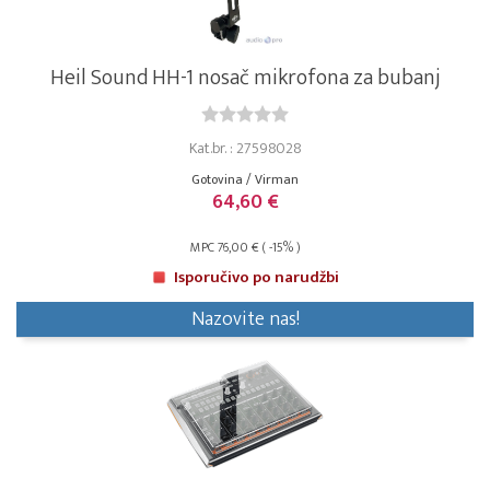
Heil Sound HH-1 nosač mikrofona za bubanj
Kat.br. : 27598028
Gotovina / Virman
64,60 €
MPC 76,00 € ( -15% )
Isporučivo po narudžbi
Nazovite nas!