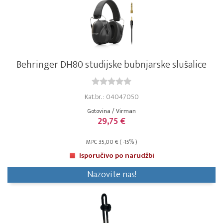
Behringer DH80 studijske bubnjarske slušalice
Kat.br. : 04047050
Gotovina / Virman
29,75 €
MPC 35,00 € ( -15% )
Isporučivo po narudžbi
Nazovite nas!