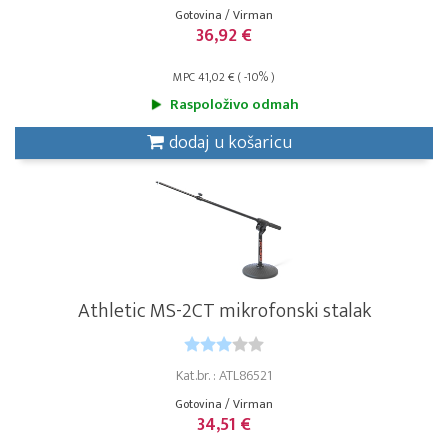
Gotovina / Virman
36,92 €
MPC 41,02 € ( -10% )
Raspoloživo odmah
dodaj u košaricu
Athletic MS-2CT mikrofonski stalak
Kat.br. : ATL86521
Gotovina / Virman
34,51 €