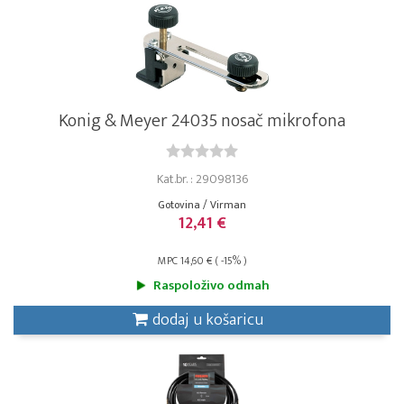
Konig & Meyer 24035 nosač mikrofona
Kat.br. : 29098136
Gotovina / Virman
12,41 €
MPC 14,60 € ( -15% )
Raspoloživo odmah
dodaj u košaricu