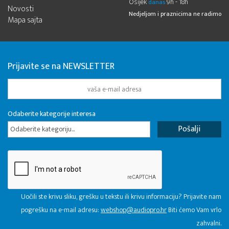
Osijek
9h - 18h
danas
Novosti
Nedjeljom i praznicima ne radimo
Mapa sajta
Prijavite se na NEWSLETTER
Odaberite kategorije interesa
Odaberite kategoriju...
Uočili ste krivu sliku, grešku u tekstu ili krivu informaciju? Prijavite nam
pogrešku na e-mail adresu:
webshop@audiopro.hr
Biti ćemo Vam vrlo
zahvalni.