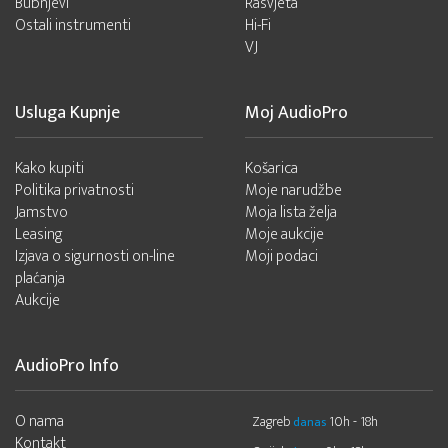
Bubnjevi
Rasvjeta
Ostali instrumenti
Hi-Fi
VJ
Usluga Kupnje
Moj AudioPro
Kako kupiti
Košarica
Politika privatnosti
Moje narudžbe
Jamstvo
Moja lista želja
Leasing
Moje aukcije
Izjava o sigurnosti on-line
Moji podaci
plaćanja
Aukcije
AudioPro Info
O nama
Zagreb
10h - 18h
danas
Kontakt