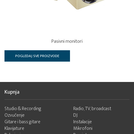
Pasivni monitori
POGLEDAJ SVE PROIZVODE
Kupnja
Studio & Recording
Radio, TV, broadcast
Ozvučenje
DJ
Gitare i bass gitare
Instalacije
Klavijature
Mikrofoni