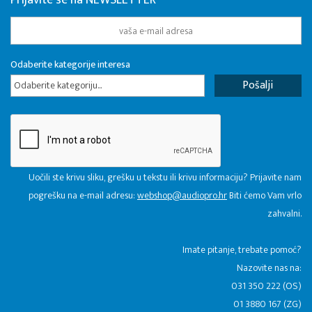
Prijavite se na NEWSLETTER
Odaberite kategorije interesa
Odaberite kategoriju...
Uočili ste krivu sliku, grešku u tekstu ili krivu informaciju? Prijavite nam
pogrešku na e-mail adresu:
webshop@audiopro.hr
Biti ćemo Vam vrlo
zahvalni.
​Imate pitanje, trebate pomoć?
Nazovite nas na:
031 350 222 (OS)
01 3880 167 (ZG)