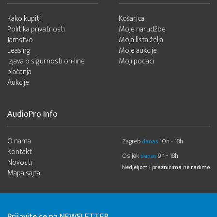
Kako kupiti
Košarica
Politika privatnosti
Moje narudžbe
Jamstvo
Moja lista želja
Leasing
Moje aukcije
Izjava o sigurnosti on-line
Moji podaci
plaćanja
Aukcije
AudioPro Info
O nama
Zagreb
10h - 18h
danas
Kontakt
Osijek
9h - 18h
danas
Novosti
Nedjeljom i praznicima ne radimo
Mapa sajta