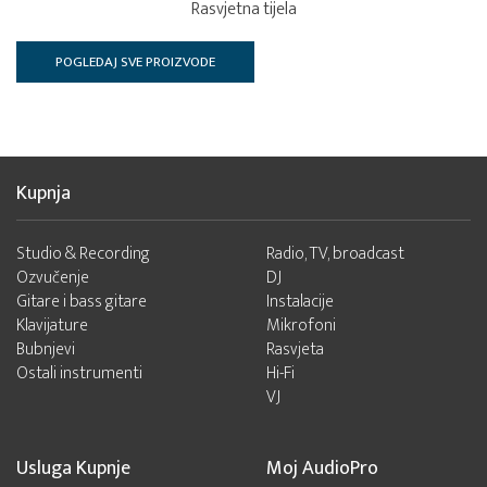
Rasvjetna tijela
POGLEDAJ SVE PROIZVODE
Kupnja
Studio & Recording
Radio, TV, broadcast
Ozvučenje
DJ
Gitare i bass gitare
Instalacije
Klavijature
Mikrofoni
Bubnjevi
Rasvjeta
Ostali instrumenti
Hi-Fi
VJ
Usluga Kupnje
Moj AudioPro