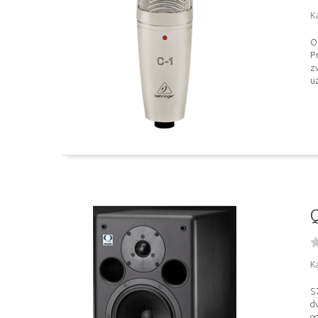
K
O
P
zv
uz
Q
Ka
S7
dv
od