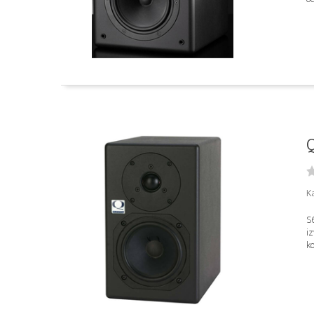
Q
K
S6
iz
ko