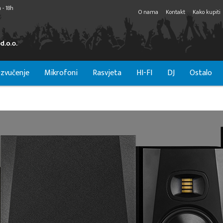
 - 18h
O nama
Kontakt
Kako kupiti
zvučenje
Mikrofoni
Rasvjeta
HI-FI
DJ
Ostalo