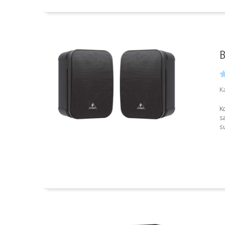
B
K
K
sa
su