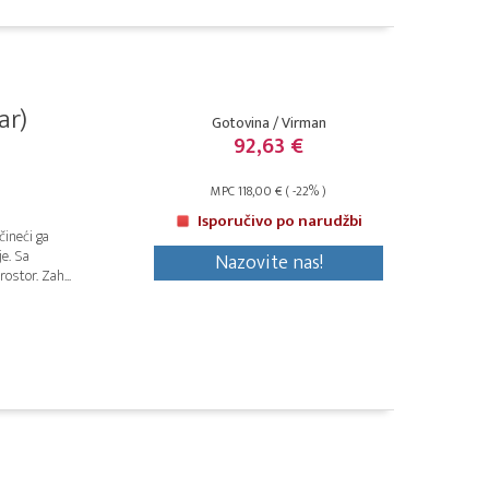
ar)
Gotovina / Virman
92,63 €
MPC 118,00 € ( -22% )
Isporučivo po narudžbi
čineći ga
je. Sa
Nazovite nas!
stor. Zah...