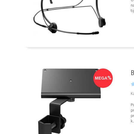
na
ti
B
MEGA%
K
Po
p
pr
k..