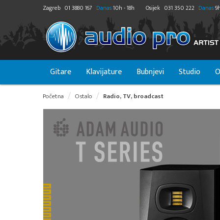
Zagreb
01 3880 167
Danas
10h - 18h
Osijek
031 350 222
Danas
9h
Gitare
Klavijature
Bubnjevi
Studio
O
Početna
Ostalo
Radio, TV, broadcast