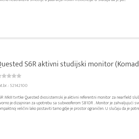
uested S6R aktivni studijski monitor (Komad
at.br. : 52142100
R MkIII tvrtke Quested dvosistemski je aktivni referentni monitor za nearfield sluš
vorno je dizajniran za upotrebu sa subwooferom SB10R . Monitor je zahvaljujući svo
mpaktnoj veličini lako postaviti tamo gdje je prostor ograničen. U slučaju da je potre