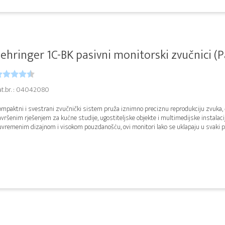
ehringer 1C-BK pasivni monitorski zvučnici (P
at.br. : 04042080
ompaktni i svestrani zvučnički sistem pruža iznimno preciznu reprodukciju zvuka, 
vršenim rješenjem za kućne studije, ugostiteljske objekte i multimedijske instalaci
vremenim dizajnom i visokom pouzdanošću, ovi monitori lako se uklapaju u svaki pro