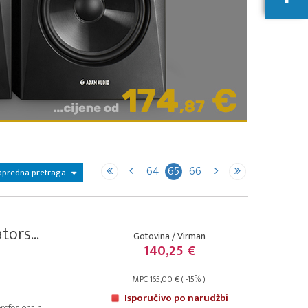
64
65
66
apredna pretraga
ors...
Gotovina / Virman
140,25 €
MPC 165,00 € ( -15% )
Isporučivo po narudžbi
rofesionalni