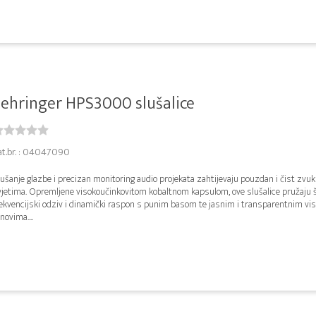
ehringer HPS3000 slušalice
at.br. : 04047090
ušanje glazbe i precizan monitoring audio projekata zahtijevaju pouzdan i čist zvu
vjetima. Opremljene visokoučinkovitom kobaltnom kapsulom, ove slušalice pružaju š
rekvencijski odziv i dinamički raspon s punim basom te jasnim i transparentnim vi
novima....