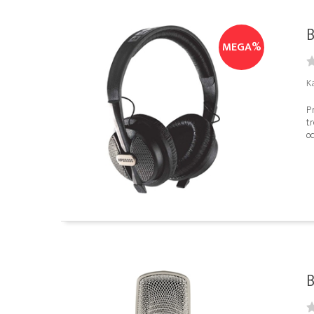
B
MEGA%
K
Pr
tr
od
B