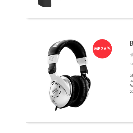
B
MEGA%
K
Sl
u
f
to