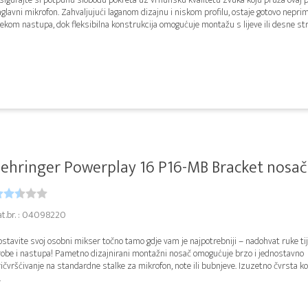
glavni mikrofon. Zahvaljujući laganom dizajnu i niskom profilu, ostaje gotovo nepri
jekom nastupa, dok fleksibilna konstrukcija omogućuje montažu s lijeve ili desne stra
ehringer Powerplay 16 P16-MB Bracket nosač
at.br. : 04098220
stavite svoj osobni mikser točno tamo gdje vam je najpotrebniji – nadohvat ruke t
robe i nastupa! Pametno dizajnirani montažni nosač omogućuje brzo i jednostavno
ičvršćivanje na standardne stalke za mikrofon, note ili bubnjeve. Izuzetno čvrsta ko
.