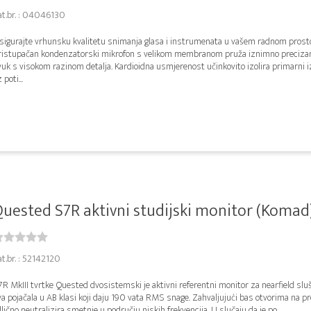
at.br. : 04046130
sigurajte vrhunsku kvalitetu snimanja glasa i instrumenata u vašem radnom prost
ristupačan kondenzatorski mikrofon s velikom membranom pruža iznimno precizan
uk s visokom razinom detalja. Kardioidna usmjerenost učinkovito izolira primarni 
 poti...
uested S7R aktivni studijski monitor (Komad
t.br. : 52142120
R MkIII tvrtke Quested dvosistemski je aktivni referentni monitor za nearfield sluš
a pojačala u AB klasi koji daju 190 vata RMS snage. Zahvaljujući bas otvorima na pre
lično neutralizira smetnje u području niskih frekvencija. U slučaju da je po...