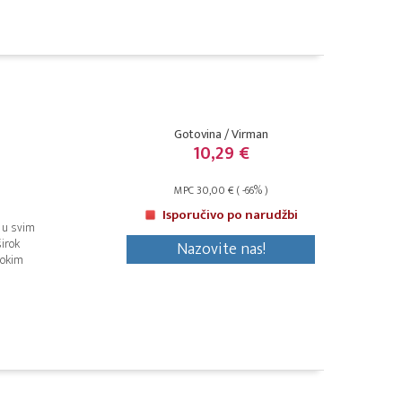
Gotovina / Virman
10,29 €
MPC 30,00 € ( -66% )
Isporučivo po narudžbi
k u svim
irok
Nazovite nas!
sokim