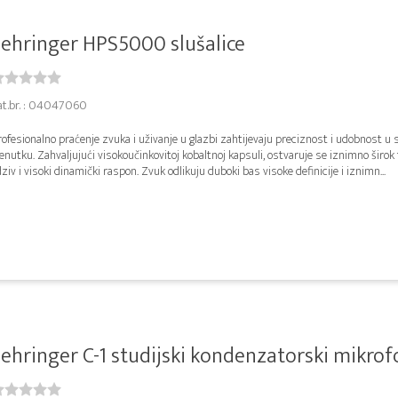
ehringer HPS5000 slušalice
at.br. : 04047060
ofesionalno praćenje zvuka i uživanje u glazbi zahtijevaju preciznost i udobnost u
enutku. Zahvaljujući visokoučinkovitoj kobaltnoj kapsuli, ostvaruje se iznimno širok 
ziv i visoki dinamički raspon. Zvuk odlikuju duboki bas visoke definicije i iznimn...
ehringer C-1 studijski kondenzatorski mikrof