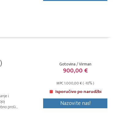
)
Gotovina / Virman
900,00 €
MPC 1.000,00 € ( -10% )
Isporučivo po narudžbi
anje i
joj
Nazovite nas!
bno proši...