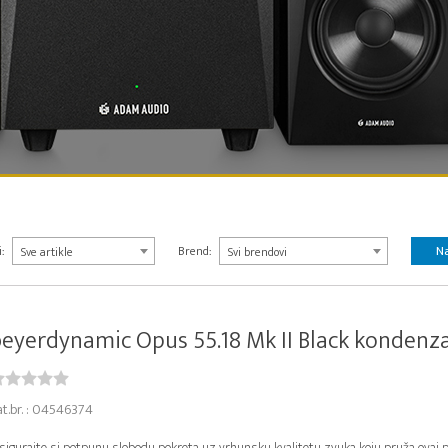
N
:
Brend:
Sve artikle
Svi brendovi
eyerdynamic Opus 55.18 Mk II Black kondenzat
at.br. : 04546374
sigurajte si potpunu slobodu pokreta uz vrhunsku kvalitetu zvuka koju pruža ovaj p