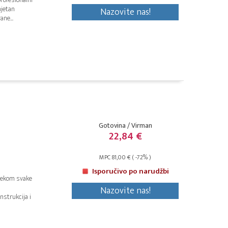
mjetan
Nazovite nas!
ne...
Gotovina / Virman
22,84 €
MPC 81,00 € ( -72% )
Isporučivo po narudžbi
ijekom svake
Nazovite nas!
nstrukcija i