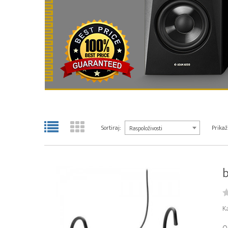
Sortiraj:
Prikaži
Raspoloživosti
b
K
O