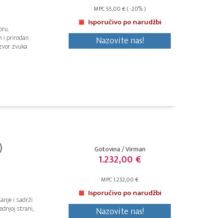
MPC 55,00 € ( -20% )
Isporučivo po narudžbi
oru.
 i prirodan
Nazovite nas!
izvor zvuka
)
Gotovina / Virman
1.232,00 €
MPC 1.232,00 €
Isporučivo po narudžbi
anje i sadrži
dnjoj strani,
Nazovite nas!