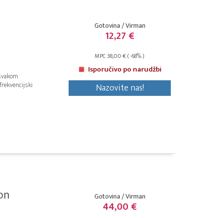
Gotovina / Virman
12,27 €
MPC 38,00 € ( -68% )
Isporučivo po narudžbi
 svakom
frekvencijski
Nazovite nas!
on
Gotovina / Virman
44,00 €