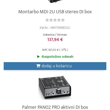
Montarbo MDI-2U USB stereo DI box
Kat.br. : MNT98MDI2U
Gotovina / Virman
137,94 €
MPC 167,00 € ( -17% )
Raspoloživo odmah
dodaj u košaricu
Palmer PAN02 PRO aktivni DI box