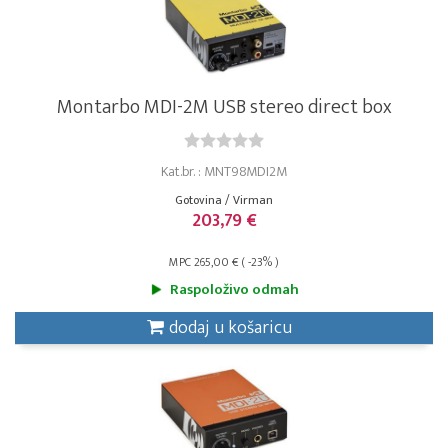
Montarbo MDI-2M USB stereo direct box
Kat.br. : MNT98MDI2M
Gotovina / Virman
203,79 €
MPC 265,00 € ( -23% )
Raspoloživo odmah
dodaj u košaricu