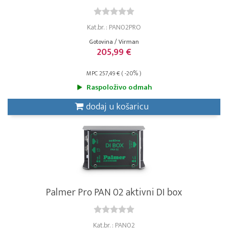
Kat.br. : PAN02PRO
Gotovina / Virman
205,99 €
MPC 257,49 € ( -20% )
Raspoloživo odmah
dodaj u košaricu
Palmer Pro PAN 02 aktivni DI box
Kat.br. : PAN02