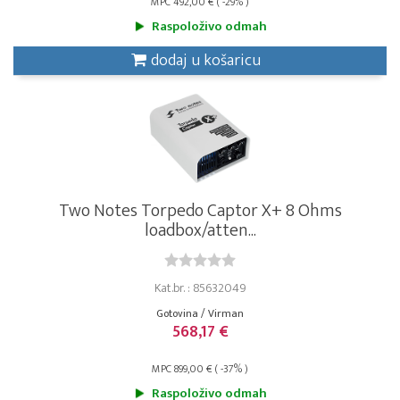
MPC 492,00 € ( -29% )
Raspoloživo odmah
dodaj u košaricu
Two Notes Torpedo Captor X+ 8 Ohms
loadbox/atten...
Kat.br. : 85632049
Gotovina / Virman
568,17 €
MPC 899,00 € ( -37% )
Raspoloživo odmah