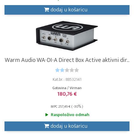
dodaj u košaricu
Warm Audio WA-DI-A Direct Box Active aktivni dir...
Kat.br. : 88532141
Gotovina / Virman
180,76 €
MPC 257,49 € ( -30% )
Raspoloživo odmah
dodaj u košaricu