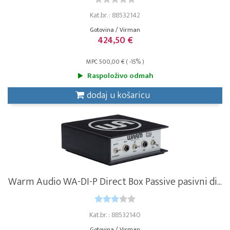
Kat.br. : 88532142
Gotovina / Virman
424,50 €
MPC 500,00 € ( -15% )
Raspoloživo odmah
dodaj u košaricu
Warm Audio WA-DI-P Direct Box Passive pasivni di...
Kat.br. : 88532140
Gotovina / Virman