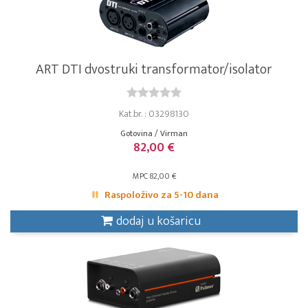
ART DTI dvostruki transformator/isolator
Kat.br. : 03298130
Gotovina / Virman
82,00 €
MPC 82,00 €
Raspoloživo za 5-10 dana
dodaj u košaricu