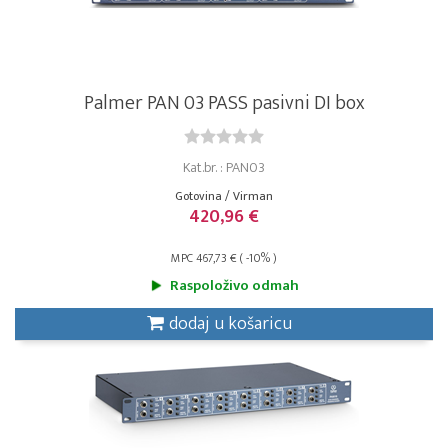
Palmer PAN 03 PASS pasivni DI box
Kat.br. : PAN03
Gotovina / Virman
420,96 €
MPC 467,73 € ( -10% )
Raspoloživo odmah
dodaj u košaricu