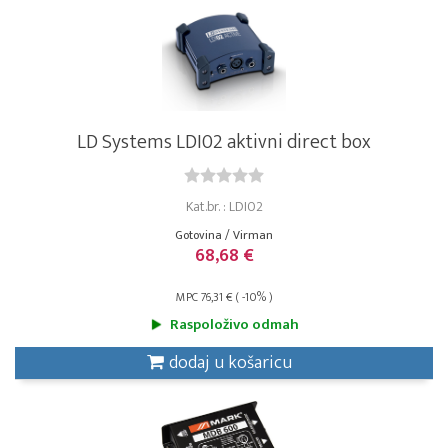
LD Systems LDI02 aktivni direct box
Kat.br. : LDI02
Gotovina / Virman
68,68 €
MPC 76,31 € ( -10% )
Raspoloživo odmah
dodaj u košaricu