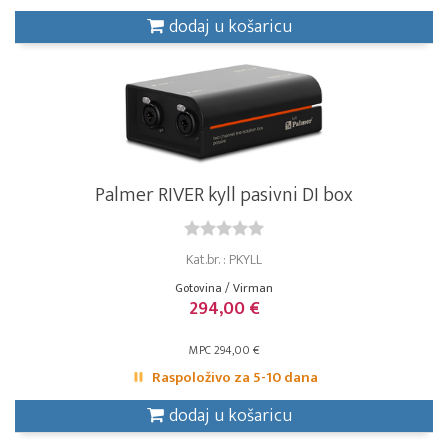
dodaj u košaricu
Palmer RIVER kyll pasivni DI box
Kat.br. : PKYLL
Gotovina / Virman
294,00 €
MPC 294,00 €
Raspoloživo za 5-10 dana
dodaj u košaricu