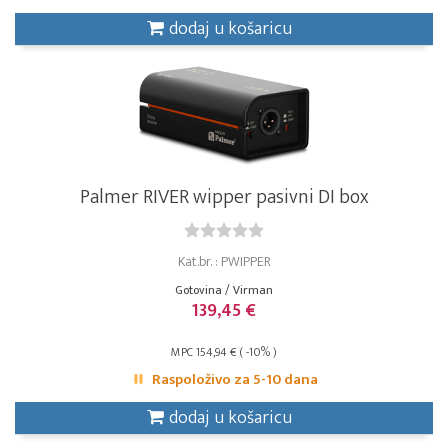
dodaj u košaricu
Palmer RIVER wipper pasivni DI box
Kat.br. : PWIPPER
Gotovina / Virman
139,45 €
MPC 154,94 € ( -10% )
Raspoloživo za 5-10 dana
dodaj u košaricu