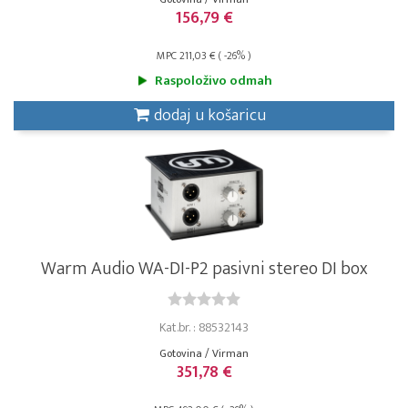
156,79 €
MPC 211,03 € ( -26% )
Raspoloživo odmah
dodaj u košaricu
Warm Audio WA-DI-P2 pasivni stereo DI box
Kat.br. : 88532143
Gotovina / Virman
351,78 €