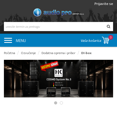
Prijavite se
0
MENU
Vaša košarica
Početna
Ozvučenje
Dodatna oprema i pribor
DI-box