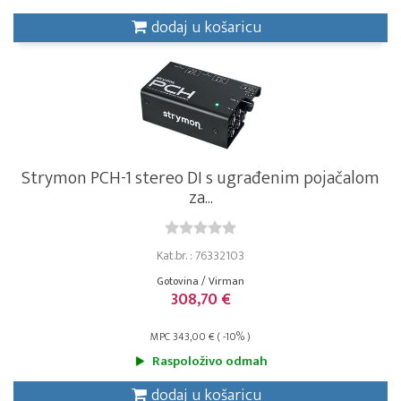
dodaj u košaricu
Strymon PCH-1 stereo DI s ugrađenim pojačalom
za...
Kat.br. : 76332103
Gotovina / Virman
308,70 €
MPC 343,00 € ( -10% )
Raspoloživo odmah
dodaj u košaricu