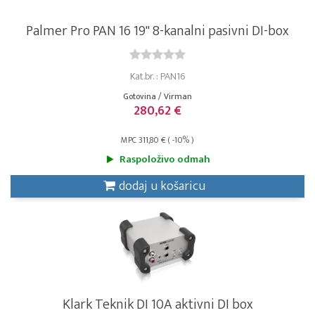
Palmer Pro PAN 16 19" 8-kanalni pasivni DI-box
Kat.br. : PAN16
Gotovina / Virman
280,62 €
MPC 311,80 € ( -10% )
Raspoloživo odmah
dodaj u košaricu
Klark Teknik DI 10A aktivni DI box