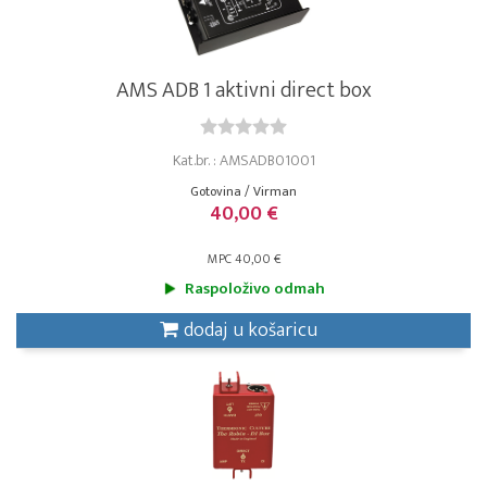
AMS ADB 1 aktivni direct box
Kat.br. : AMSADB01001
Gotovina / Virman
40,00 €
MPC 40,00 €
Raspoloživo odmah
dodaj u košaricu