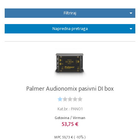
Filtriraj
Napredna pretraga
Palmer Audionomix pasivni DI box
Kat.br. : PAN01
Gotovina / Virman
53,75 €
MPC 59,73 € ( -10% )