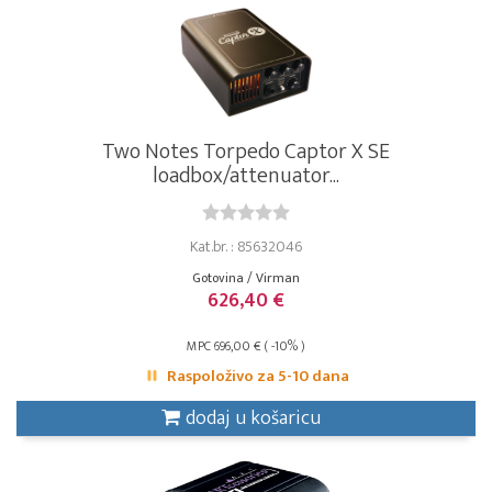
Two Notes Torpedo Captor X SE
loadbox/attenuator...
Kat.br. : 85632046
Gotovina / Virman
626,40 €
MPC 696,00 € ( -10% )
Raspoloživo za 5-10 dana
dodaj u košaricu