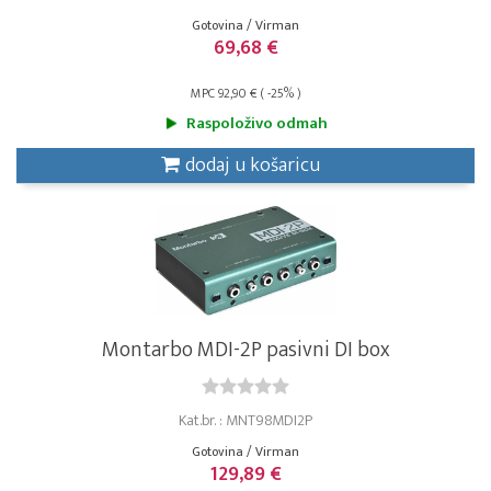
Gotovina / Virman
69,68 €
MPC 92,90 € ( -25% )
Raspoloživo odmah
dodaj u košaricu
Montarbo MDI-2P pasivni DI box
Kat.br. : MNT98MDI2P
Gotovina / Virman
129,89 €