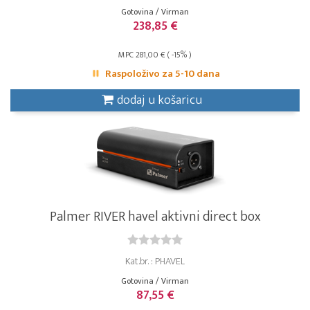
Gotovina / Virman
238,85 €
MPC 281,00 € ( -15% )
Raspoloživo za 5-10 dana
dodaj u košaricu
Palmer RIVER havel aktivni direct box
Kat.br. : PHAVEL
Gotovina / Virman
87,55 €