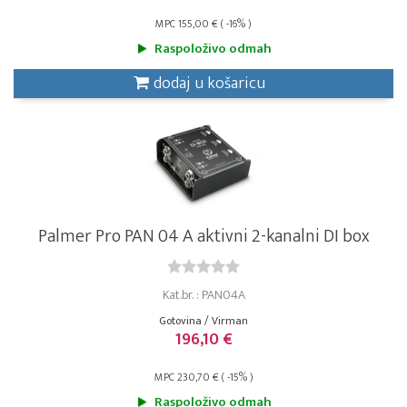
MPC 155,00 € ( -16% )
Raspoloživo odmah
dodaj u košaricu
Palmer Pro PAN 04 A aktivni 2-kanalni DI box
Kat.br. : PAN04A
Gotovina / Virman
196,10 €
MPC 230,70 € ( -15% )
Raspoloživo odmah