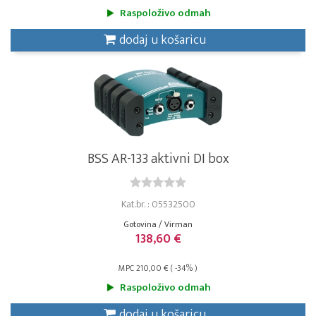
Raspoloživo odmah
dodaj u košaricu
BSS AR-133 aktivni DI box
Kat.br. : 05532500
Gotovina / Virman
138,60 €
MPC 210,00 € ( -34% )
Raspoloživo odmah
dodaj u košaricu