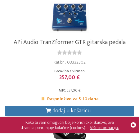
APi Audio TranZformer GTR gitarska pedala
Kat.br. : 03332302
Gotovina / Virman
357,00 €
MPC 357,00 €
Raspoloživo za 5-10 dana
dodaj u košaricu
Kako bi vam omogućili bolje korisničko iskustvo, ova
stranica pohranjuje kolačiće (cookies).
Više informacija.