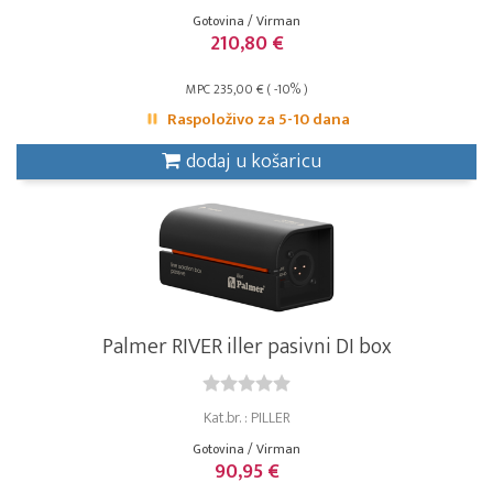
Gotovina / Virman
210,80 €
MPC 235,00 € ( -10% )
Raspoloživo za 5-10 dana
dodaj u košaricu
Palmer RIVER iller pasivni DI box
Kat.br. : PILLER
Gotovina / Virman
90,95 €