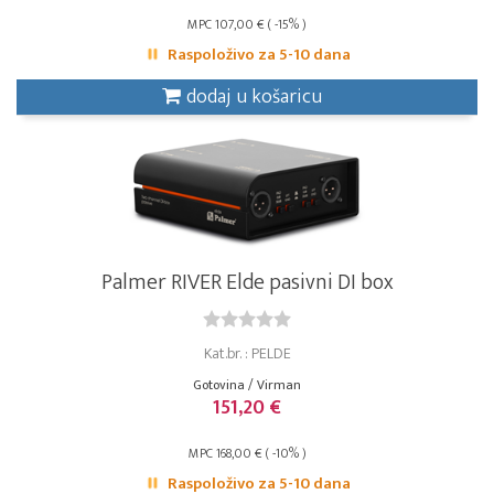
MPC 107,00 € ( -15% )
Raspoloživo za 5-10 dana
dodaj u košaricu
Palmer RIVER Elde pasivni DI box
Kat.br. : PELDE
Gotovina / Virman
151,20 €
MPC 168,00 € ( -10% )
Raspoloživo za 5-10 dana