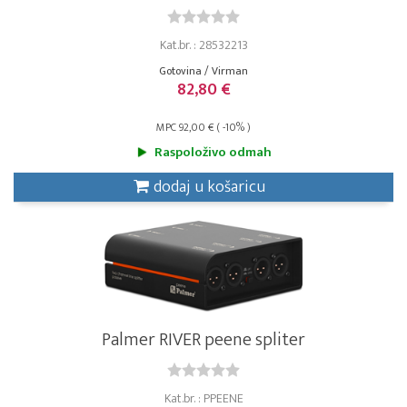
Kat.br. : 28532213
Gotovina / Virman
82,80 €
MPC 92,00 € ( -10% )
Raspoloživo odmah
dodaj u košaricu
Palmer RIVER peene spliter
Kat.br. : PPEENE