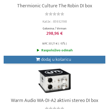
Thermionic Culture The Robin DI box
Kat.br. : 85932198
Gotovina / Virman
298,96 €
MPC 351,71 € ( -15% )
Raspoloživo odmah
dodaj u košaricu
Warm Audio WA-DI-A2 aktivni stereo DI box