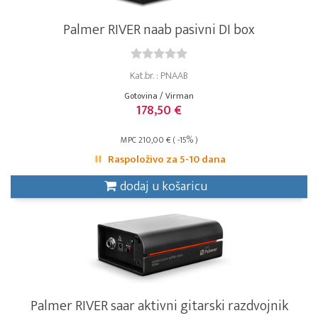
Palmer RIVER naab pasivni DI box
Kat.br. : PNAAB
Gotovina / Virman
178,50 €
MPC 210,00 € ( -15% )
Raspoloživo za 5-10 dana
dodaj u košaricu
Palmer RIVER saar aktivni gitarski razdvojnik