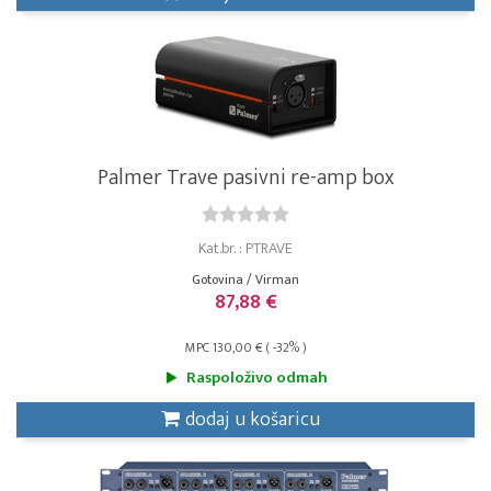
Palmer Trave pasivni re-amp box
Kat.br. : PTRAVE
Gotovina / Virman
87,88 €
MPC 130,00 € ( -32% )
Raspoloživo odmah
dodaj u košaricu