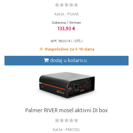
Kat.br. : PSAAR
Gotovina / Virman
133,93 €
MPC 199,00 € ( -33% )
Raspoloživo za 5-10 dana
dodaj u košaricu
Palmer RIVER mosel aktivni DI box
Kat.br. : PMOSEL