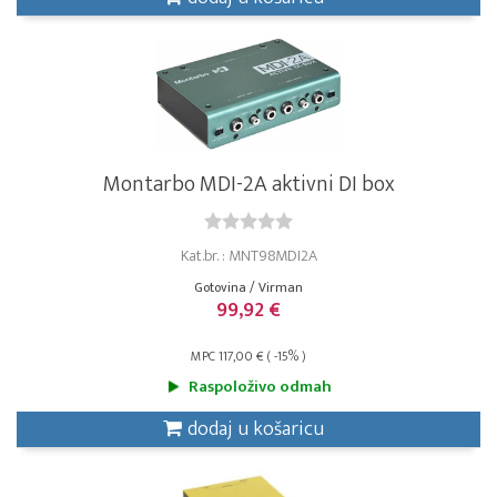
Montarbo MDI-2A aktivni DI box
Kat.br. : MNT98MDI2A
Gotovina / Virman
99,92 €
MPC 117,00 € ( -15% )
Raspoloživo odmah
dodaj u košaricu