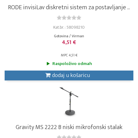
RODE invisiLav diskretni sistem za postavljanje ...
Kat.br. : 58098210
Gotovina / Virman
4,51 €
MPC 4,51 €
Raspoloživo odmah
dodaj u košaricu
Gravity MS 2222 B niski mikrofonski stalak