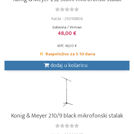
Kat.br. : 29098806
Gotovina / Virman
48,00 €
MPC 48,00 €
Raspoloživo za 5-10 dana
dodaj u košaricu
Konig & Meyer 210/9 black mikrofonski stalak