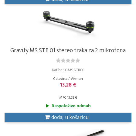
Gravity MS STB 01 stereo traka za 2 mikrofona
Kat.br. : GMSSTB01
Gotovina / Virman
13,28 €
MPC 13,28 €
Raspoloživo odmah
dodaj u košaricu