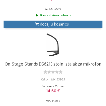
MPC 611,00 €
Raspoloživo odmah
dodaj u košaricu
On-Stage-Stands DS6213 stolni stalak za mikrofon
Kat.br. : MX153925
Gotovina / Virman
14,60 €
MPC 14,60 €