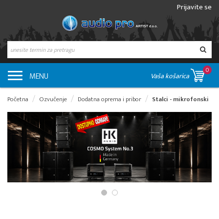
Prijavite se
0
MENU
Vaša košarica
Početna
Ozvučenje
Dodatna oprema i pribor
Stalci - mikrofonski