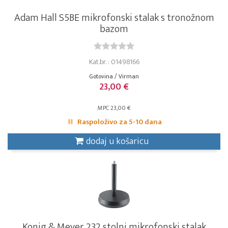
Adam Hall S5BE mikrofonski stalak s tronožnom
bazom
Kat.br. : 01498166
Gotovina / Virman
23,00 €
MPC 23,00 €
Raspoloživo za 5-10 dana
dodaj u košaricu
Konig & Meyer 232 stolni mikrofonski stalak