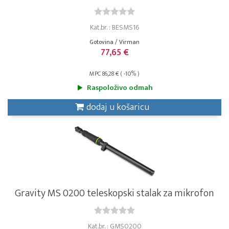
Kat.br. : BESMS16
Gotovina / Virman
77,65 €
MPC 86,28 € ( -10% )
Raspoloživo odmah
dodaj u košaricu
Gravity MS 0200 teleskopski stalak za mikrofon
Kat.br. : GMS0200