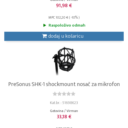
91,98 €
MPC 102,20 € ( -10% )
Raspoloživo odmah
dodaj u košaricu
PreSonus SHK-1 shockmount nosač za mikrofon
Kat.br. : 51698623
Gotovina / Virman
33,18 €