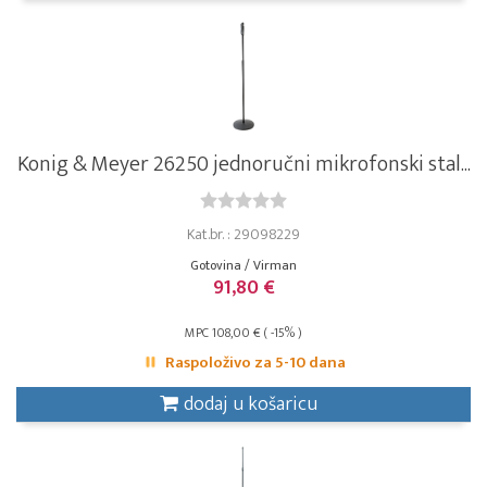
Konig & Meyer 26250 jednoručni mikrofon­ski stal...
Kat.br. : 29098229
Gotovina / Virman
91,80 €
MPC 108,00 € ( -15% )
Raspoloživo za 5-10 dana
dodaj u košaricu