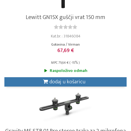
Lewitt GN15X guščji vrat 150 mm
Kat.br. : 31846084
Gotovina / Virman
67,69 €
MPC 79,64 € ( -15% )
Raspoloživo odmah
dodaj u košaricu