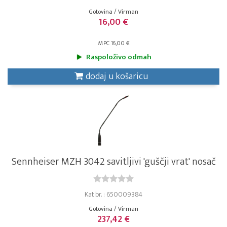
Gotovina / Virman
16,00 €
MPC 16,00 €
Raspoloživo odmah
dodaj u košaricu
Sennheiser MZH 3042 savitljivi 'guščji vrat' nosač
Kat.br. : 650009384
Gotovina / Virman
237,42 €