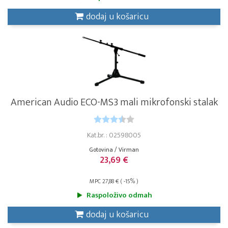
dodaj u košaricu
American Audio ECO-MS3 mali mikrofonski stalak
Kat.br. : 02598005
Gotovina / Virman
23,69 €
MPC 27,88 € ( -15% )
Raspoloživo odmah
dodaj u košaricu