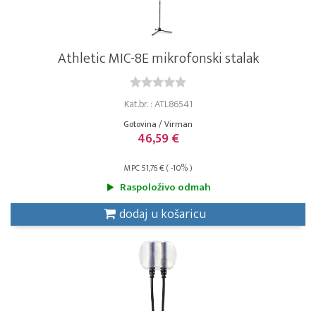
Athletic MIC-8E mikrofonski stalak
Kat.br. : ATL86541
Gotovina / Virman
46,59 €
MPC 51,76 € ( -10% )
Raspoloživo odmah
dodaj u košaricu