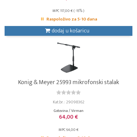
MPC 117,00 € ( -15% )
Raspoloživo za 5-10 dana
dodaj u košaricu
Konig & Meyer 25993 mikrofonski stalak
Kat.br. : 29098362
Gotovina / Virman
64,00 €
MPC 64,00 €