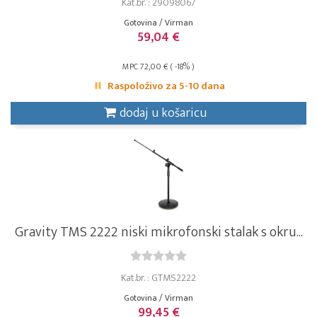
Kat.br. : 29098067
Gotovina / Virman
59,04 €
MPC 72,00 € ( -18% )
Raspoloživo za 5-10 dana
dodaj u košaricu
Gravity TMS 2222 niski mikrofonski stalak s okru...
Kat.br. : GTMS2222
Gotovina / Virman
99,45 €