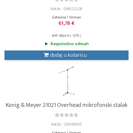
Kat.br. : GMS2222B
Gotovina / Virman
61,78 €
MPC 68,64 € ( -10% )
Raspoloživo odmah
dodaj u košaricu
Konig & Meyer 21021 Overhead mikrofonski stalak
Kat.br. : 29098105
Gotovina / Virman