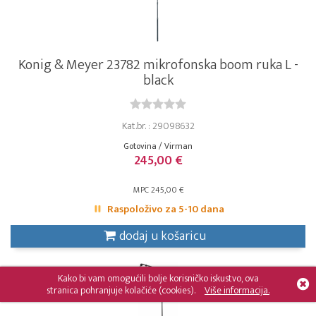
Konig & Meyer 23782 mikrofonska boom ruka L -
black
Kat.br. : 29098632
Gotovina / Virman
245,00 €
MPC 245,00 €
Raspoloživo za 5-10 dana
dodaj u košaricu
Kako bi vam omogućili bolje korisničko iskustvo, ova
stranica pohranjuje kolačiće (cookies).
Više informacija.