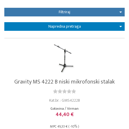
Filtriraj
Napredna pretraga
Gravity MS 4222 B niski mikrofonski stalak
Kat.br. : GMS4222B
Gotovina / Virman
44,40 €
MPC 49,33 € ( -10% )