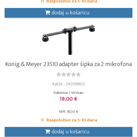
Raspoloživo za 5-10 dana
dodaj u košaricu
Konig & Meyer 23510 adapter šipka za 2 mikrofona
Kat.br. : 29098803
Gotovina / Virman
18,00 €
MPC 18,00 €
Raspoloživo za 5-10 dana
dodaj u košaricu