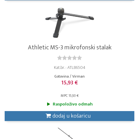
Athletic MS-3 mikrofonski stalak
Kat.br. : ATL86504
Gotovina / Virman
15,93 €
MPC 15,93 €
Raspoloživo odmah
dodaj u košaricu