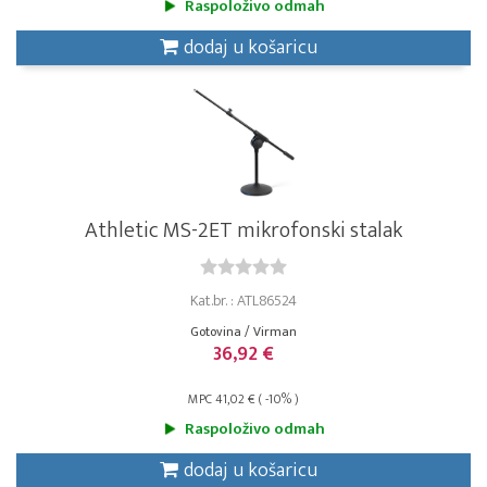
Raspoloživo odmah
dodaj u košaricu
Athletic MS-2ET mikrofonski stalak
Kat.br. : ATL86524
Gotovina / Virman
36,92 €
MPC 41,02 € ( -10% )
Raspoloživo odmah
dodaj u košaricu