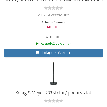
Gravity MS STB 01 Pro stereo traka za 2 mikrofona
Kat.br. : GMSSTB01PRO
Gotovina / Virman
48,80 €
MPC 48,80 €
Raspoloživo odmah
dodaj u košaricu
Konig & Meyer 233 stolni / podni stalak