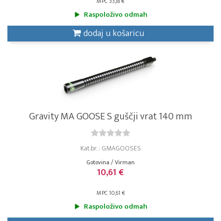
MPC 33,18 €
Raspoloživo odmah
dodaj u košaricu
Gravity MA GOOSE S guščji vrat 140 mm
Kat.br. : GMAGOOSES
Gotovina / Virman
10,61 €
MPC 10,61 €
Raspoloživo odmah