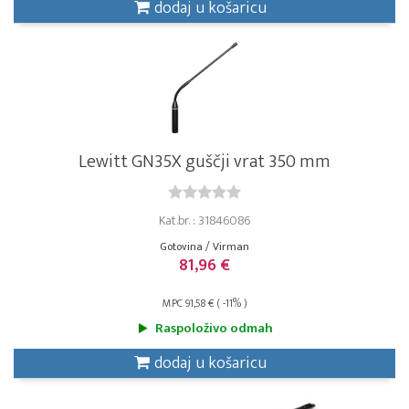
dodaj u košaricu
Lewitt GN35X guščji vrat 350 mm
Kat.br. : 31846086
Gotovina / Virman
81,96 €
MPC 91,58 € ( -11% )
Raspoloživo odmah
dodaj u košaricu