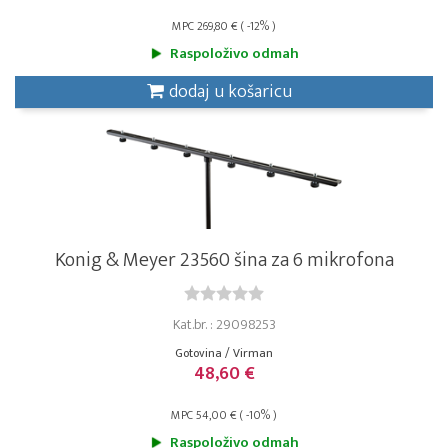
MPC 269,80 € ( -12% )
Raspoloživo odmah
dodaj u košaricu
Konig & Meyer 23560 šina za 6 mikrofona
Kat.br. : 29098253
Gotovina / Virman
48,60 €
MPC 54,00 € ( -10% )
Raspoloživo odmah