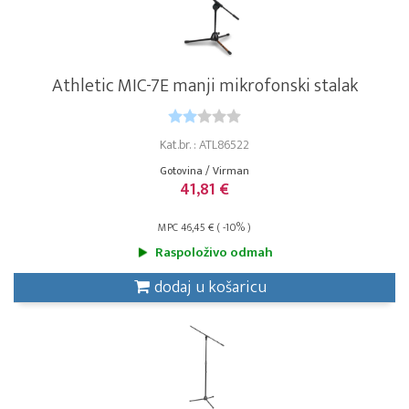
Athletic MIC-7E manji mikrofonski stalak
Kat.br. : ATL86522
Gotovina / Virman
41,81 €
MPC 46,45 € ( -10% )
Raspoloživo odmah
dodaj u košaricu