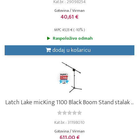
Kat.br. : 29098254
Gotovina / Virman
40,61 €
MPC 45,13 € ( -10% )
Raspoloživo odmah
dodaj u košaricu
Latch Lake micKing 1100 Black Boom Stand stalak ...
Kat.br. : 31198010
Gotovina / Virman
611,00 €