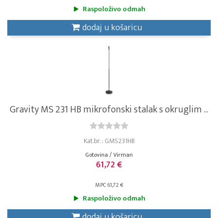
Raspoloživo odmah
dodaj u košaricu
Gravity MS 231 HB mikrofonski stalak s okruglim ...
Kat.br. : GMS231HB
Gotovina / Virman
61,72 €
MPC 61,72 €
Raspoloživo odmah
dodaj u košaricu