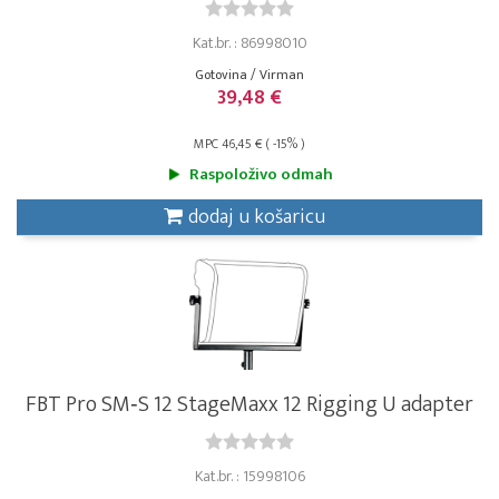
Kat.br. : 86998010
Gotovina / Virman
39,48 €
MPC 46,45 € ( -15% )
Raspoloživo odmah
dodaj u košaricu
FBT Pro SM‐S 12 StageMaxx 12 Rigging U adapter
Kat.br. : 15998106