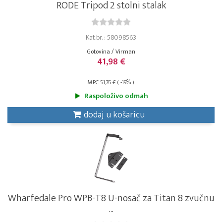
RODE Tripod 2 stolni stalak
Kat.br. : 58098563
Gotovina / Virman
41,98 €
MPC 51,76 € ( -19% )
Raspoloživo odmah
dodaj u košaricu
Wharfedale Pro WPB-T8 U-nosač za Titan 8 zvučnu
...