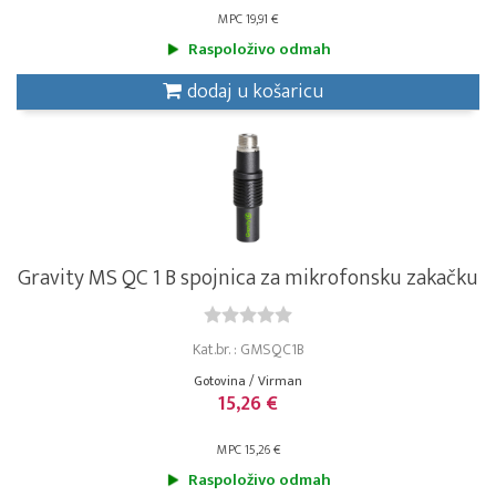
MPC 19,91 €
Raspoloživo odmah
dodaj u košaricu
Gravity MS QC 1 B spojnica za mikrofonsku zakačku
Kat.br. : GMSQC1B
Gotovina / Virman
15,26 €
MPC 15,26 €
Raspoloživo odmah