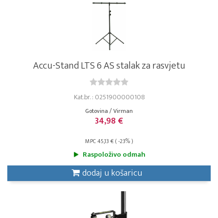
Accu-Stand LTS 6 AS stalak za rasvjetu
Kat.br. : 0251900000108
Gotovina / Virman
34,98 €
MPC 45,13 € ( -23% )
Raspoloživo odmah
dodaj u košaricu