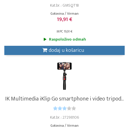
Kat.br. : GMSQT1B
Gotovina / Virman
19,91 €
MPC 19,91 €
Raspoloživo odmah
dodaj u košaricu
IK Multimedia iKlip Go smartphone i video tripod...
Kat.br. : 27298106
Gotovina / Virman