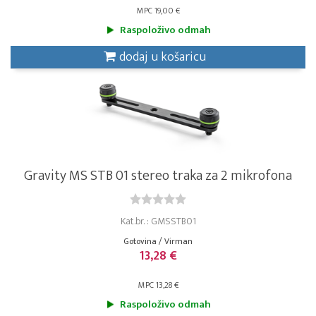
MPC 19,00 €
Raspoloživo odmah
dodaj u košaricu
Gravity MS STB 01 stereo traka za 2 mikrofona
Kat.br. : GMSSTB01
Gotovina / Virman
13,28 €
MPC 13,28 €
Raspoloživo odmah