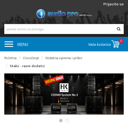
Prijavite se
0
MENU
Vaša košarica
Početna
Ozvučenje
Dodatna oprema i pribor
Stalci - razni dodatci