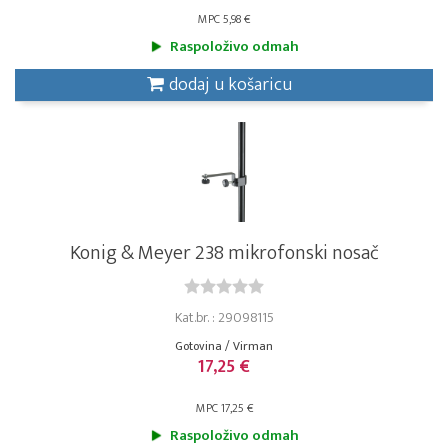
MPC 5,98 €
Raspoloživo odmah
dodaj u košaricu
Konig & Meyer 238 mikrofonski nosač
Kat.br. : 29098115
Gotovina / Virman
17,25 €
MPC 17,25 €
Raspoloživo odmah