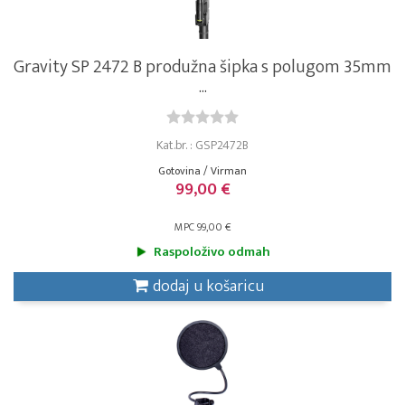
Gravity SP 2472 B produžna šipka s polugom 35mm
...
Kat.br. : GSP2472B
Gotovina / Virman
99,00 €
MPC 99,00 €
Raspoloživo odmah
dodaj u košaricu