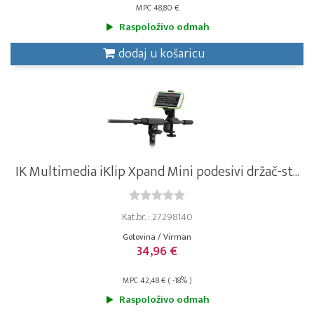
MPC 48,80 €
Raspoloživo odmah
dodaj u košaricu
IK Multimedia iKlip Xpand Mini podesivi držač-st...
Kat.br. : 27298140
Gotovina / Virman
34,96 €
MPC 42,48 € ( -18% )
Raspoloživo odmah