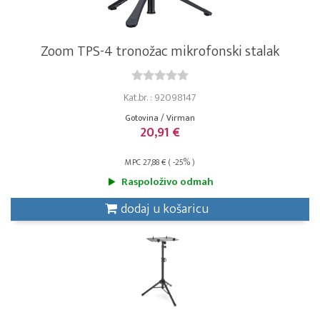
Zoom TPS-4 tronožac mikrofonski stalak
Kat.br. : 92098147
Gotovina / Virman
20,91 €
MPC 27,88 € ( -25% )
Raspoloživo odmah
dodaj u košaricu