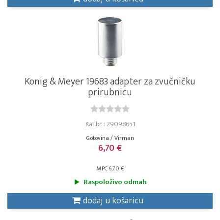
Konig & Meyer 19683 adapter za zvučničku
prirubnicu
Kat.br. : 29098651
Gotovina / Virman
6,70 €
MPC 6,70 €
Raspoloživo odmah
dodaj u košaricu