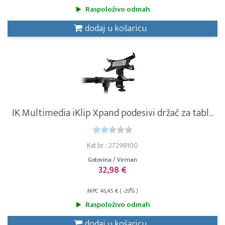
Raspoloživo odmah
dodaj u košaricu
IK Multimedia iKlip Xpand podesivi držač za tabl...
Kat.br. : 27298100
Gotovina / Virman
32,98 €
MPC 46,45 € ( -29% )
Raspoloživo odmah
dodaj u košaricu