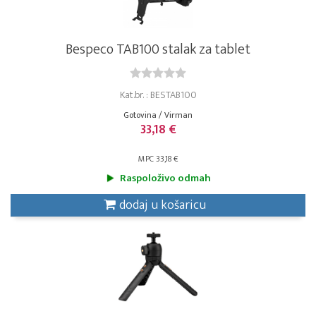
Bespeco TAB100 stalak za tablet
Kat.br. : BESTAB100
Gotovina / Virman
33,18 €
MPC 33,18 €
Raspoloživo odmah
dodaj u košaricu