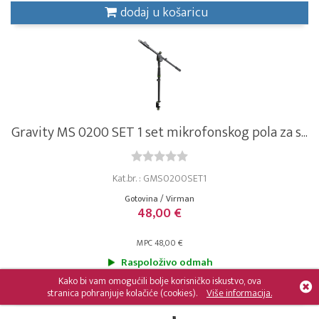
dodaj u košaricu
Gravity MS 0200 SET 1 set mikrofonskog pola za s...
Kat.br. : GMS0200SET1
Gotovina / Virman
48,00 €
MPC 48,00 €
Raspoloživo odmah
Kako bi vam omogućili bolje korisničko iskustvo, ova
dodaj u košaricu
stranica pohranjuje kolačiće (cookies).
Više informacija.