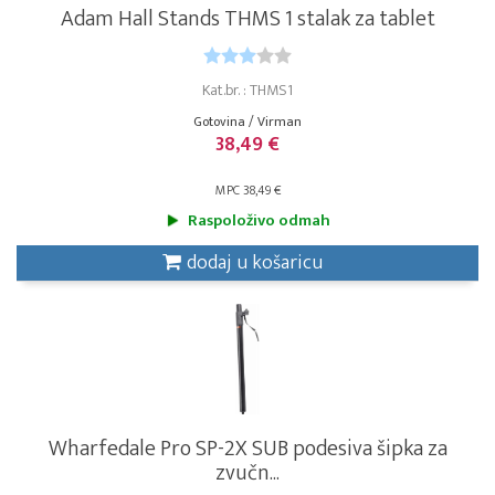
Adam Hall Stands THMS 1 stalak za tablet
Kat.br. : THMS1
Gotovina / Virman
38,49 €
MPC 38,49 €
Raspoloživo odmah
dodaj u košaricu
Wharfedale Pro SP-2X SUB podesiva šipka za
zvučn...