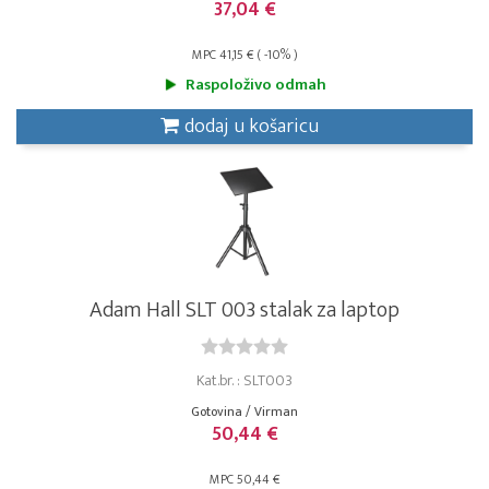
37,04 €
MPC 41,15 € ( -10% )
Raspoloživo odmah
dodaj u košaricu
Adam Hall SLT 003 stalak za laptop
Kat.br. : SLT003
Gotovina / Virman
50,44 €
MPC 50,44 €