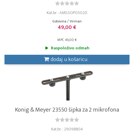
Kat.br. : AMSSOP05020
Gotovina / Virman
49,00 €
MPC 49,00 €
Raspoloživo odmah
dodaj u košaricu
Konig & Meyer 23550 šipka za 2 mikrofona
Kat.br. : 29098804