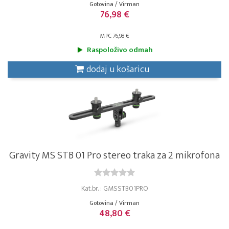
Gotovina / Virman
76,98 €
MPC 76,98 €
Raspoloživo odmah
dodaj u košaricu
Gravity MS STB 01 Pro stereo traka za 2 mikrofona
Kat.br. : GMSSTB01PRO
Gotovina / Virman
48,80 €