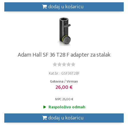
dodaj u košaricu
Adam Hall SF 36 T28 F adapter za stalak
Kat.br. : GSF36T28F
Gotovina / Virman
26,00 €
MPC 26,00 €
Raspoloživo odmah
dodaj u košaricu