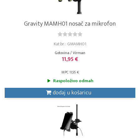
Gravity MAMH01 nosač za mikrofon
Kat.br. : GMAMH01
Gotovina / Virman
11,95 €
MPC 11,95 €
Raspoloživo odmah
dodaj u košaricu