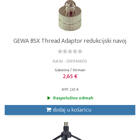
GEWA BSX Thread Adaptor redukcijski navoj
Kat.br. : GW946605
Gotovina / Virman
2,65 €
MPC 2,65 €
Raspoloživo odmah
dodaj u košaricu