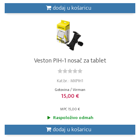
dodaj u košaricu
Veston PIH‑1 nosač za tablet
Kat.br. : MXPIH1
Gotovina / Virman
15,00 €
MPC 15,00 €
Raspoloživo odmah
dodaj u košaricu