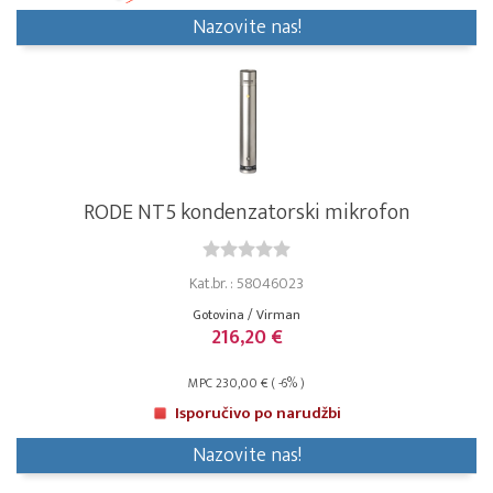
Nazovite nas!
RODE NT5 kondenzatorski mikrofon
Kat.br. : 58046023
Gotovina / Virman
216,20 €
MPC 230,00 € ( -6% )
Isporučivo po narudžbi
Nazovite nas!