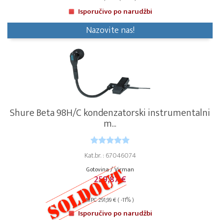
Isporučivo po narudžbi
Nazovite nas!
Shure Beta 98H/C kondenzatorski instrumentalni
m...
Kat.br. : 67046074
Gotovina / Virman
259,87 €
MPC 291,99 € ( -11% )
Isporučivo po narudžbi