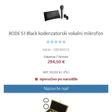
RODE S1-Black kodenzatorski vokalni mikrofon
Kat.br. : 58046003
Gotovina / Virman
294,50 €
MPC 310,00 € ( -5% )
Isporučivo po narudžbi
Nazovite nas!