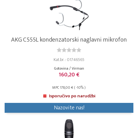
AKG C555L kondenzatorski naglavni mikrofon
Kat.br. : 01746565
Gotovina / Virman
160,20 €
MPC 178,00 € ( -10% )
Isporučivo po narudžbi
Nazovite nas!