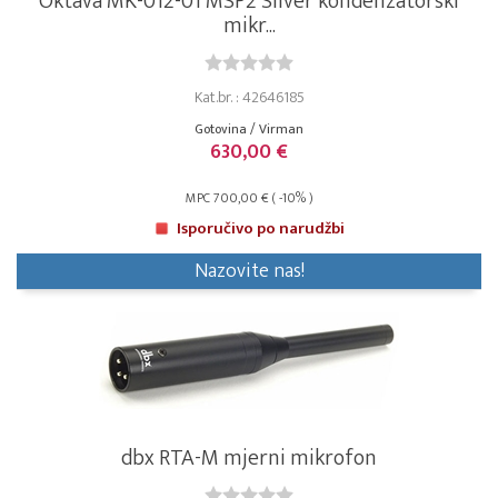
Oktava MK-012-01 MSP2 Silver kondenzatorski
mikr...
Kat.br. : 42646185
Gotovina / Virman
630,00 €
MPC 700,00 € ( -10% )
Isporučivo po narudžbi
Nazovite nas!
dbx RTA-M mjerni mikrofon