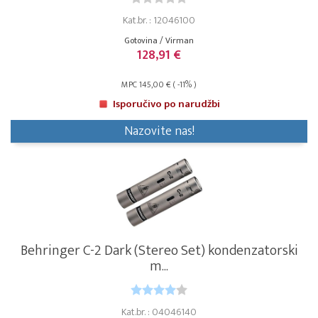
Kat.br. : 12046100
Gotovina / Virman
128,91 €
MPC 145,00 € ( -11% )
Isporučivo po narudžbi
Nazovite nas!
Behringer C-2 Dark (Stereo Set) kondenzatorski
m...
Kat.br. : 04046140