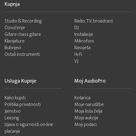
Kupnja
Studio & Recording
Radio, TV, broadcast
Ozvučenje
DJ
Gitare i bass gitare
Instalacije
Klavijature
Mikrofoni
Bubnjevi
Rasvjeta
Ostali instrumenti
Hi-Fi
VJ
Usluga Kupnje
Moj AudioPro
Kako kupiti
Košarica
Politika privatnosti
Moje narudžbe
Jamstvo
Moja lista želja
Leasing
Moje aukcije
Izjava o sigurnosti on-line
Moji podaci
plaćanja