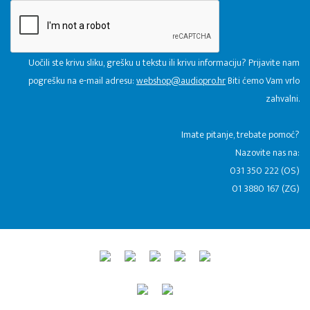
Uočili ste krivu sliku, grešku u tekstu ili krivu informaciju? Prijavite nam
pogrešku na e-mail adresu:
webshop@audiopro.hr
Biti ćemo Vam vrlo
zahvalni.
​Imate pitanje, trebate pomoć?
Nazovite nas na:
031 350 222 (OS)
01 3880 167 (ZG)