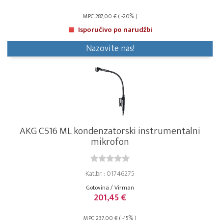
MPC 287,00 € ( -20% )
Isporučivo po narudžbi
Nazovite nas!
AKG C516 ML kondenzatorski instrumentalni
mikrofon
Kat.br. : 01746275
Gotovina / Virman
201,45 €
MPC 237,00 € ( -15% )