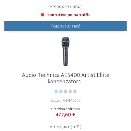
MPC 40,00 € ( -47% )
Isporučivo po narudžbi
Nazovite nas!
Audio-Technica AE5400 Artist Ellite
kondenzators...
Kat.br. : 03446555
Gotovina / Virman
472,60 €
MPC 556,00 € ( -15% )