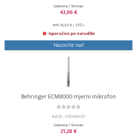
Gotovina / Virman
43,96 €
MPC 66,00 € ( -33% )
Isporučivo po narudžbi
Nazovite nas!
Behringer ECM8000 mjerni mikrofon
Kat.br. : 04046030
Gotovina / Virman
21,28 €