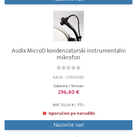
Audix MicroD kondenzatorski instrumentalni
mikrofon
Kat.br. : 01646380
Gotovina / Virman
296,40 €
MPC 312,00 € ( -5% )
Isporučivo po narudžbi
Nazovite nas!