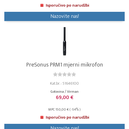
Isporučivo po narudžbi
Nazovite nas!
PreSonus PRM1 mjerni mikrofon
Kat.br. : 51646100
Gotovina / Virman
69,00 €
MPC 150,00 € ( -54% )
Isporučivo po narudžbi
Nazovite nas!