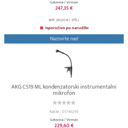
Gotovina / Virman
247,35 €
MPC 291,00 € ( -15% )
Isporučivo po narudžbi
Nazovite nas!
AKG C519 ML kondenzatorski instrumentalni
mikrofon
Kat.br. : 01746295
Gotovina / Virman
229,60 €