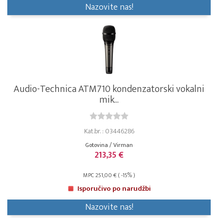
Nazovite nas!
Audio-Technica ATM710 kondenzatorski vokalni
mik...
Kat.br. : 03446286
Gotovina / Virman
213,35 €
MPC 251,00 € ( -15% )
Isporučivo po narudžbi
Nazovite nas!