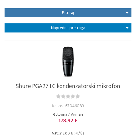
Filtriraj
Napredna pretraga
Shure PGA27 LC kondenzatorski mikrofon
Kat.br. : 67046089
Gotovina / Virman
178,92 €
MPC 213,00 € ( -16% )