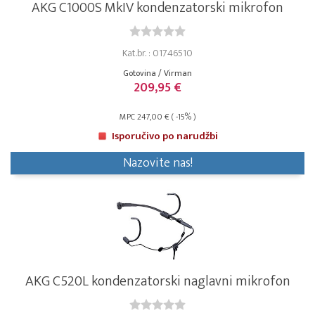
AKG C1000S MkIV kondenzatorski mikrofon
Kat.br. : 01746510
Gotovina / Virman
209,95 €
MPC 247,00 € ( -15% )
Isporučivo po narudžbi
Nazovite nas!
AKG C520L kondenzatorski naglavni mikrofon