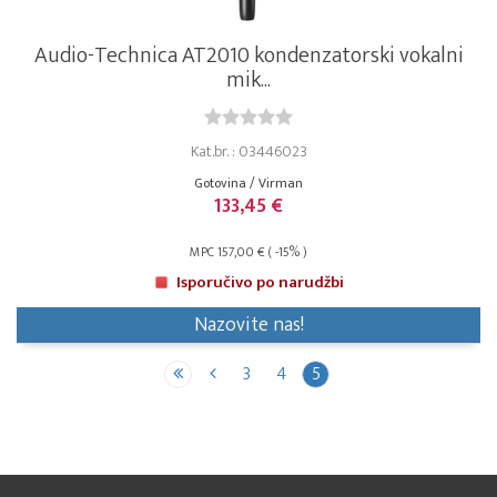
Audio-Technica AT2010 kondenzatorski vokalni
mik...
Kat.br. : 03446023
Gotovina / Virman
133,45 €
MPC 157,00 € ( -15% )
Isporučivo po narudžbi
Nazovite nas!
3
4
5