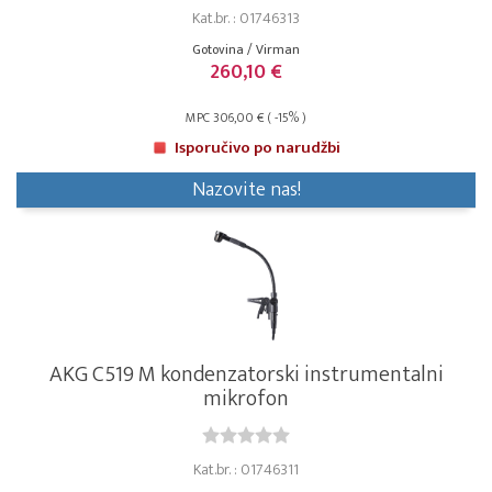
Kat.br. : 01746313
Gotovina / Virman
260,10 €
MPC 306,00 € ( -15% )
Isporučivo po narudžbi
Nazovite nas!
AKG C519 M kondenzatorski instrumentalni
mikrofon
Kat.br. : 01746311