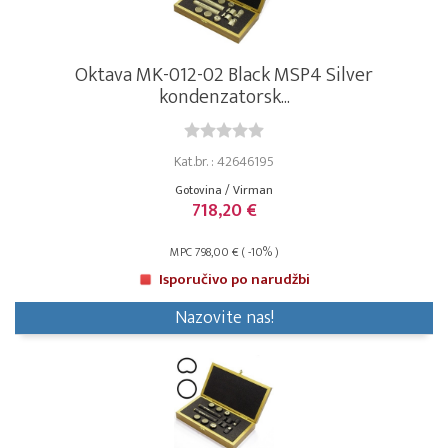
Oktava MK-012-02 Black MSP4 Silver
kondenzatorsk...
Kat.br. : 42646195
Gotovina / Virman
718,20 €
MPC 798,00 € ( -10% )
Isporučivo po narudžbi
Nazovite nas!