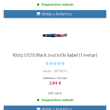
Raspoloživo odmah
dodaj u košaricu
Klotz LY215 Black zvučnički kabel (1 metar)
Kat.br. : 28778170
Gotovina / Virman
2,84 €
MPC 2,84 €
Raspoloživo odmah
dodaj u košaricu