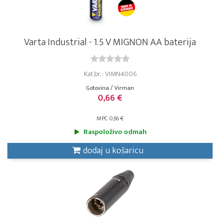
Varta Industrial - 1.5 V MIGNON AA baterija
Kat.br. : VIMN4006
Gotovina / Virman
0,66 €
MPC 0,66 €
Raspoloživo odmah
dodaj u košaricu