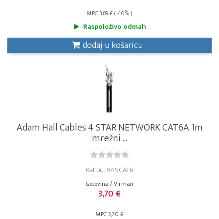
MPC 3,89 € ( -10% )
Raspoloživo odmah
dodaj u košaricu
Adam Hall Cables 4 STAR NETWORK CAT6A 1m
mrežni ...
Kat.br. : K4NCAT6
Gotovina / Virman
3,70 €
MPC 3,70 €