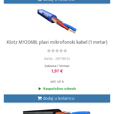
Klotz MY206BL plavi mikrofonski kabel (1 metar)
Kat.br. : 28778032
Gotovina / Virman
1,97 €
MPC 1,97 €
Raspoloživo odmah
dodaj u košaricu