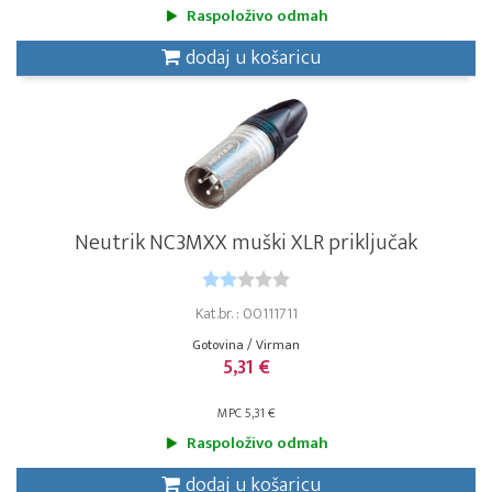
Raspoloživo odmah
dodaj u košaricu
Neutrik NC3MXX muški XLR priključak
Kat.br. : 00111711
Gotovina / Virman
5,31 €
MPC 5,31 €
Raspoloživo odmah
dodaj u košaricu