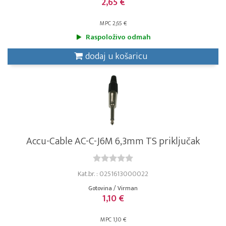
2,65 €
MPC 2,65 €
Raspoloživo odmah
dodaj u košaricu
Accu-Cable AC-C-J6M 6,3mm TS priključak
Kat.br. : 0251613000022
Gotovina / Virman
1,10 €
MPC 1,10 €