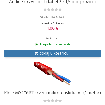
Audio Pro zvučnički kabel 2 x 1,5mm, prozirni
Kat.br. : EB0103039
Gotovina / Virman
1,06 €
MPC 1,06 €
Raspoloživo odmah
dodaj u košaricu
Klotz MY206RT crveni mikrofonski kabel (1 metar)