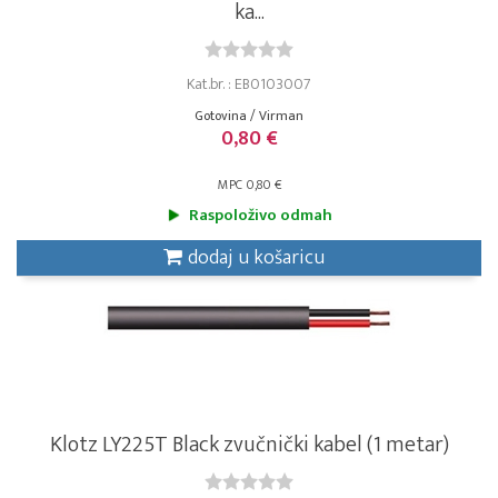
ka...
Kat.br. : EB0103007
Gotovina / Virman
0,80 €
MPC 0,80 €
Raspoloživo odmah
dodaj u košaricu
Klotz LY225T Black zvučnički kabel (1 metar)