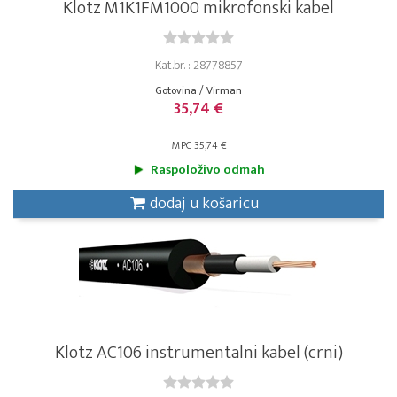
Klotz M1K1FM1000 mikrofonski kabel
Kat.br. : 28778857
Gotovina / Virman
35,74 €
MPC 35,74 €
Raspoloživo odmah
dodaj u košaricu
Klotz AC106 instrumentalni kabel (crni)