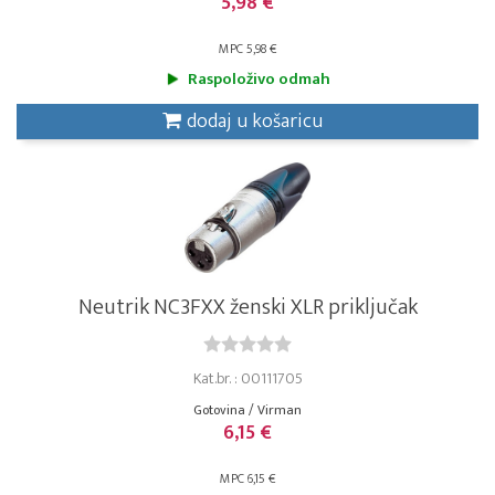
5,98 €
MPC 5,98 €
Raspoloživo odmah
dodaj u košaricu
Neutrik NC3FXX ženski XLR priključak
Kat.br. : 00111705
Gotovina / Virman
6,15 €
MPC 6,15 €