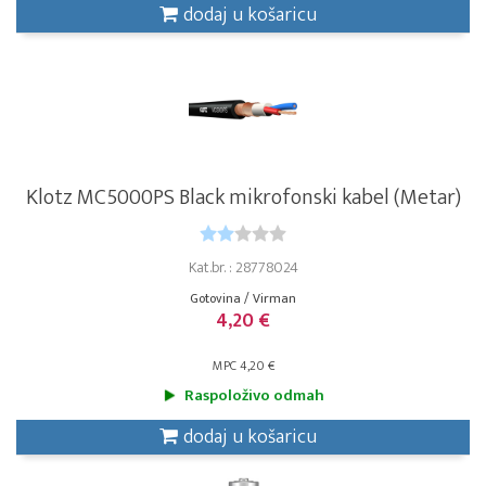
dodaj u košaricu
Klotz MC5000PS Black mikrofonski kabel (Metar)
Kat.br. : 28778024
Gotovina / Virman
4,20 €
MPC 4,20 €
Raspoloživo odmah
dodaj u košaricu