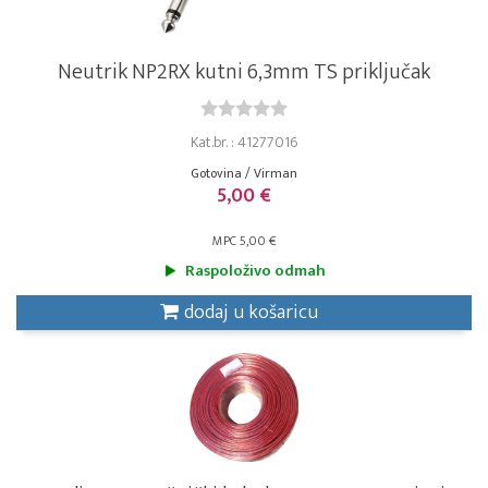
Neutrik NP2RX kutni 6,3mm TS priključak
Kat.br. : 41277016
Gotovina / Virman
5,00 €
MPC 5,00 €
Raspoloživo odmah
dodaj u košaricu