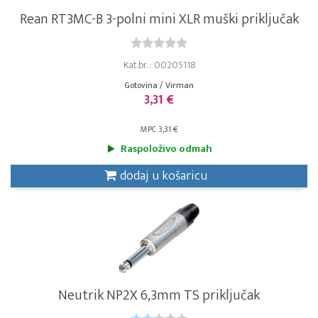
Rean RT3MC-B 3-polni mini XLR muški priključak
Kat.br. : 00205118
Gotovina / Virman
3,31 €
MPC 3,31 €
Raspoloživo odmah
dodaj u košaricu
Neutrik NP2X 6,3mm TS priključak