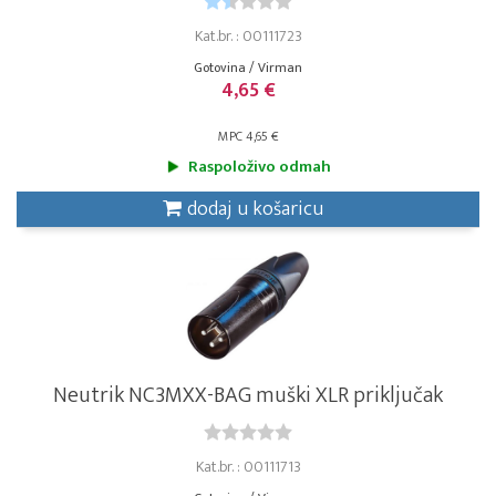
Kat.br. : 00111723
Gotovina / Virman
4,65 €
MPC 4,65 €
Raspoloživo odmah
dodaj u košaricu
Neutrik NC3MXX-BAG muški XLR priključak
Kat.br. : 00111713