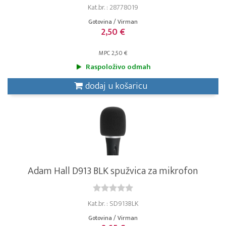
Kat.br. : 28778019
Gotovina / Virman
2,50 €
MPC 2,50 €
Raspoloživo odmah
dodaj u košaricu
Adam Hall D913 BLK spužvica za mikrofon
Kat.br. : SD913BLK
Gotovina / Virman