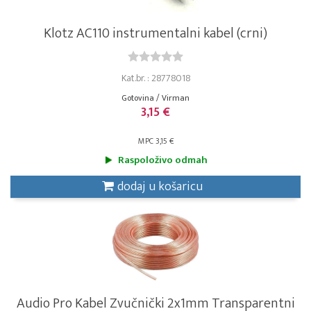
Klotz AC110 instrumentalni kabel (crni)
Kat.br. : 28778018
Gotovina / Virman
3,15 €
MPC 3,15 €
Raspoloživo odmah
dodaj u košaricu
Audio Pro Kabel Zvučnički 2x1mm Transparentni