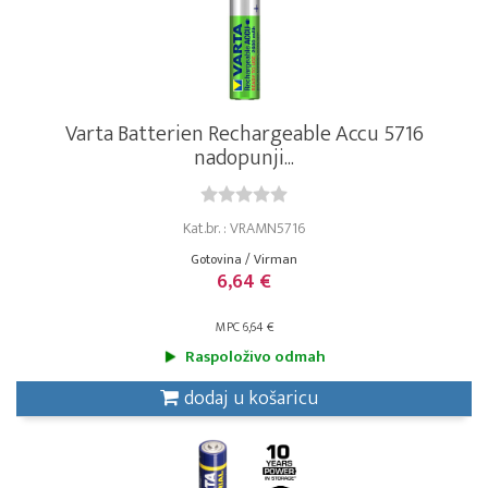
Varta Batterien Rechargeable Accu 5716
nadopunji...
Kat.br. : VRAMN5716
Gotovina / Virman
6,64 €
MPC 6,64 €
Raspoloživo odmah
dodaj u košaricu