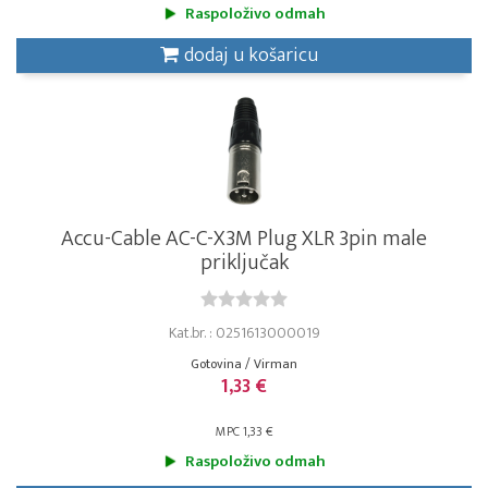
Raspoloživo odmah
dodaj u košaricu
Accu-Cable AC-C-X3M Plug XLR 3pin male
priključak
Kat.br. : 0251613000019
Gotovina / Virman
1,33 €
MPC 1,33 €
Raspoloživo odmah