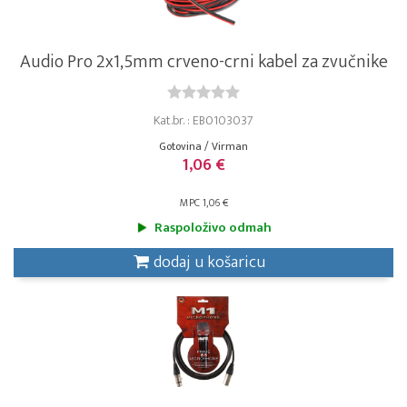
Audio Pro 2x1,5mm crveno-crni kabel za zvučnike
Kat.br. : EB0103037
Gotovina / Virman
1,06 €
MPC 1,06 €
Raspoloživo odmah
dodaj u košaricu