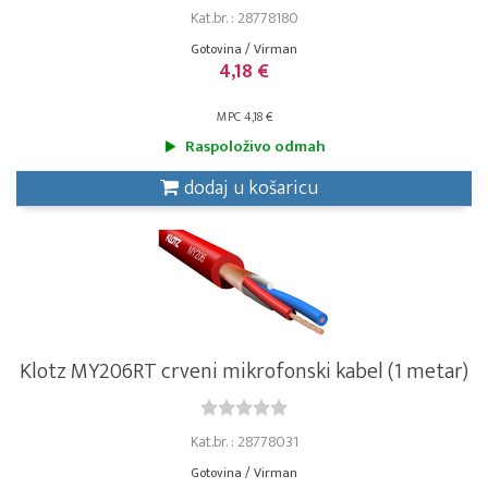
Kat.br. : 28778180
Gotovina / Virman
4,18 €
MPC 4,18 €
Raspoloživo odmah
dodaj u košaricu
Klotz MY206RT crveni mikrofonski kabel (1 metar)
Kat.br. : 28778031
Gotovina / Virman