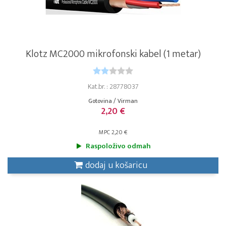
Klotz MC2000 mikrofonski kabel (1 metar)
Kat.br. : 28778037
Gotovina / Virman
2,20 €
MPC 2,20 €
Raspoloživo odmah
dodaj u košaricu