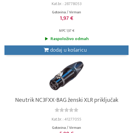
Kat.br. : 28778053
Gotovina / Virman
1,97 €
MPC 1,97 €
Raspoloživo odmah
dodaj u košaricu
Neutrik NC3FXX-BAG ženski XLR priključak
Kat.br. : 41277055
Gotovina / Virman