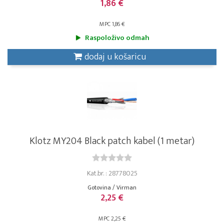
1,86 €
MPC 1,86 €
Raspoloživo odmah
dodaj u košaricu
Klotz MY204 Black patch kabel (1 metar)
Kat.br. : 28778025
Gotovina / Virman
2,25 €
MPC 2,25 €