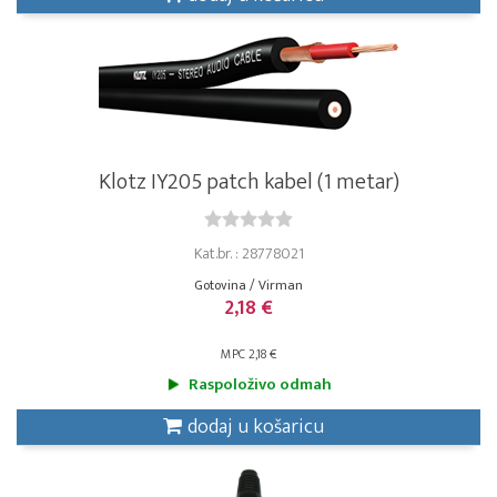
Klotz IY205 patch kabel (1 metar)
Kat.br. : 28778021
Gotovina / Virman
2,18 €
MPC 2,18 €
Raspoloživo odmah
dodaj u košaricu