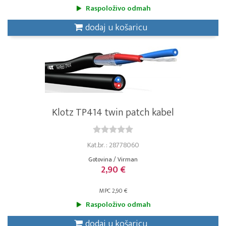
Raspoloživo odmah
dodaj u košaricu
Klotz TP414 twin patch kabel
Kat.br. : 28778060
Gotovina / Virman
2,90 €
MPC 2,90 €
Raspoloživo odmah
dodaj u košaricu