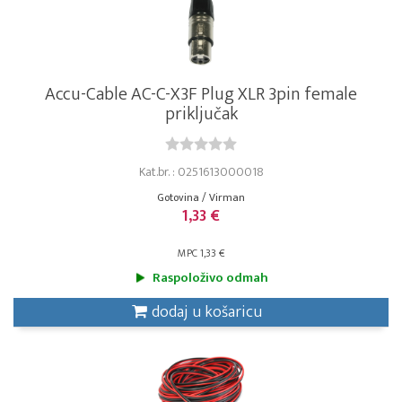
Accu-Cable AC-C-X3F Plug XLR 3pin female
priključak
Kat.br. : 0251613000018
Gotovina / Virman
1,33 €
MPC 1,33 €
Raspoloživo odmah
dodaj u košaricu