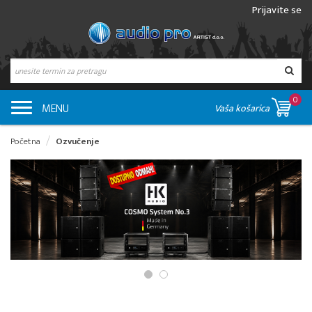
Prijavite se
0
MENU
Vaša košarica
Početna
Ozvučenje