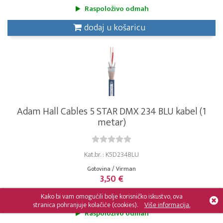
Raspoloživo odmah
dodaj u košaricu
Adam Hall Cables 5 STAR DMX 234 BLU kabel (1
metar)
Kat.br. : K5D234BLU
Gotovina / Virman
3,50 €
Kako bi vam omogućili bolje korisničko iskustvo, ova
MPC 3,50 €
stranica pohranjuje kolačiće (cookies).
Više informacija.
Raspoloživo odmah