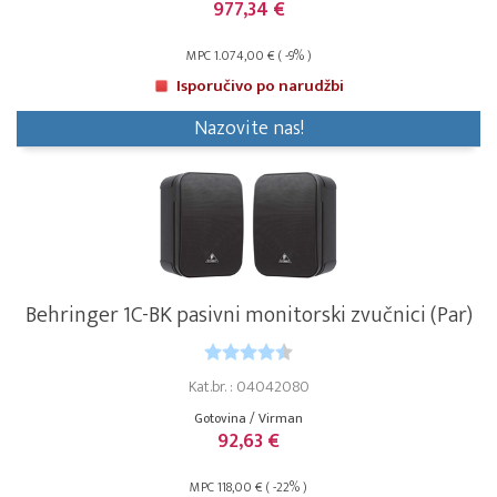
977,34 €
MPC 1.074,00 € ( -9% )
Isporučivo po narudžbi
Nazovite nas!
Behringer 1C-BK pasivni monitorski zvučnici (Par)
Kat.br. : 04042080
Gotovina / Virman
92,63 €
MPC 118,00 € ( -22% )