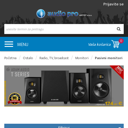
Prijavite se
0
MENU
Vaša košarica
Početna
Ostalo
Radio, TV, broadcast
Monitori
Pasivni monitori
Filtriraj