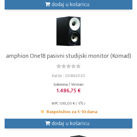
dodaj u košaricu
amphion One18 pasivni studijski monitor (Komad)
Kat.br. : 00842020
Gotovina / Virman
1.486,75 €
MPC 1.565,00 € ( -5% )
Raspoloživo za 5-10 dana
dodaj u košaricu