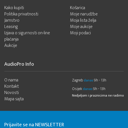
Kako kupiti
Košarica
Politika privatnosti
Moje narudžbe
Jamstvo
Moja lista želja
Leasing
Moje aukcije
Izjava o sigurnosti on-line
Moji podaci
plaćanja
Aukcije
AudioPro Info
O nama
Zagreb
9h - 13h
danas
Kontakt
Osijek
9h - 13h
danas
Novosti
Nedjeljom i praznicima ne radimo
Mapa sajta
Prijavite se na NEWSLETTER