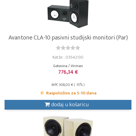
Avantone CLA-10 pasivni studijski monitori (Par)
Kat.br. : 03542130
Gotovina / Virman
776,34 €
MPC 908,00 € ( -15% )
Raspoloživo za 5-10 dana
dodaj u košaricu