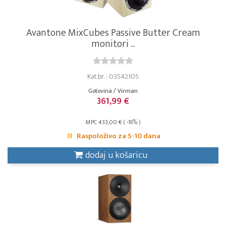
Avantone MixCubes Passive Butter Cream
monitori ...
Kat.br. : 03542105
Gotovina / Virman
361,99 €
MPC 433,00 € ( -16% )
Raspoloživo za 5-10 dana
dodaj u košaricu