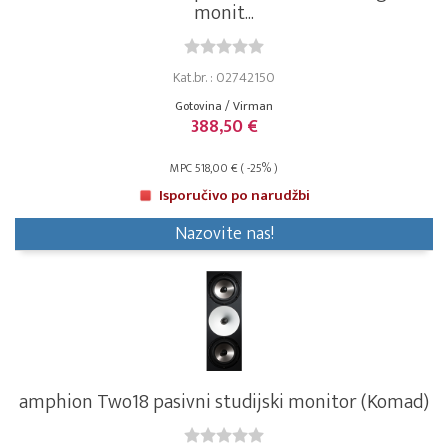
monit...
Kat.br. : 02742150
Gotovina / Virman
388,50 €
MPC 518,00 € ( -25% )
Isporučivo po narudžbi
Nazovite nas!
amphion Two18 pasivni studijski monitor (Komad)