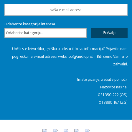
Odaberite kategorije interesa
Odaberite kategoriju...
Uočili ste krivu sliku, grešku u tekstu ili krivu informaciju? Prijavite nam
pogrešku na e-mail adresu:
webshop@audiopro.hr
Biti ćemo Vam vrlo
zahvalni.
​Imate pitanje, trebate pomoć?
Nazovite nas na:
031 350 222 (OS)
01 3880 167 (ZG)