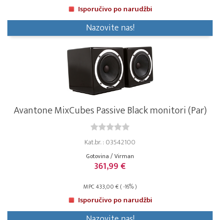
Isporučivo po narudžbi
Nazovite nas!
Avantone MixCubes Passive Black monitori (Par)
Kat.br. : 03542100
Gotovina / Virman
361,99 €
MPC 433,00 € ( -16% )
Isporučivo po narudžbi
Nazovite nas!