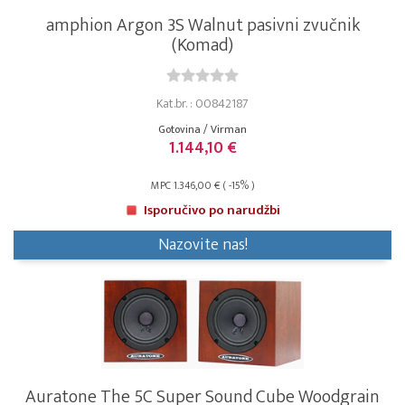
amphion Argon 3S Walnut pasivni zvučnik
(Komad)
Kat.br. : 00842187
Gotovina / Virman
1.144,10 €
MPC 1.346,00 € ( -15% )
Isporučivo po narudžbi
Nazovite nas!
Auratone The 5C Super Sound Cube Woodgrain