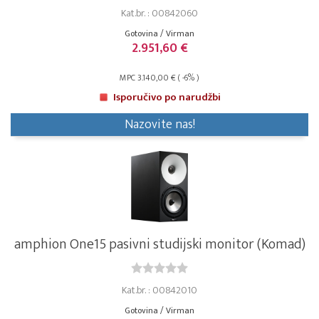
Kat.br. : 00842060
Gotovina / Virman
2.951,60 €
MPC 3.140,00 € ( -6% )
Isporučivo po narudžbi
Nazovite nas!
amphion One15 pasivni studijski monitor (Komad)
Kat.br. : 00842010
Gotovina / Virman