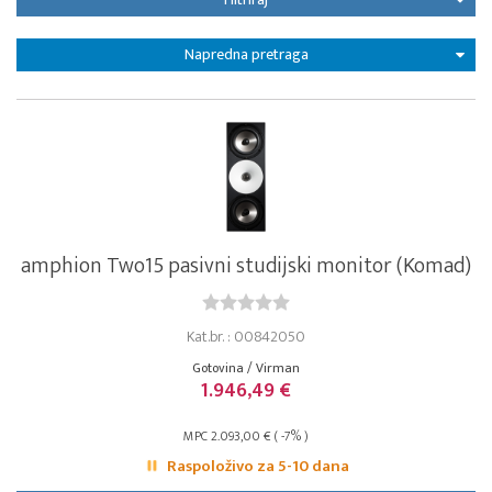
Napredna pretraga
amphion Two15 pasivni studijski monitor (Komad)
Kat.br. : 00842050
Gotovina / Virman
1.946,49 €
MPC 2.093,00 € ( -7% )
Raspoloživo za 5-10 dana