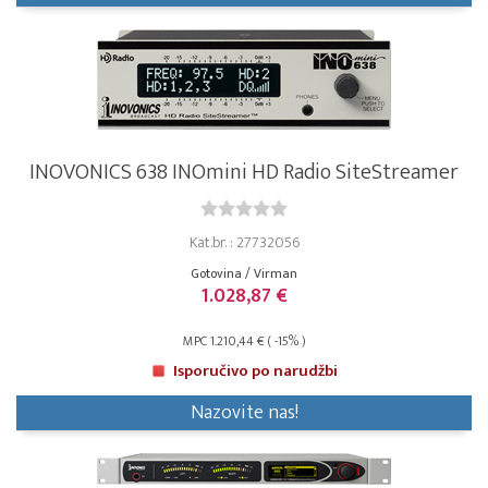
INOVONICS 638 INOmini HD Radio SiteStreamer
Kat.br. : 27732056
Gotovina / Virman
1.028,87 €
MPC 1.210,44 € ( -15% )
Isporučivo po narudžbi
Nazovite nas!