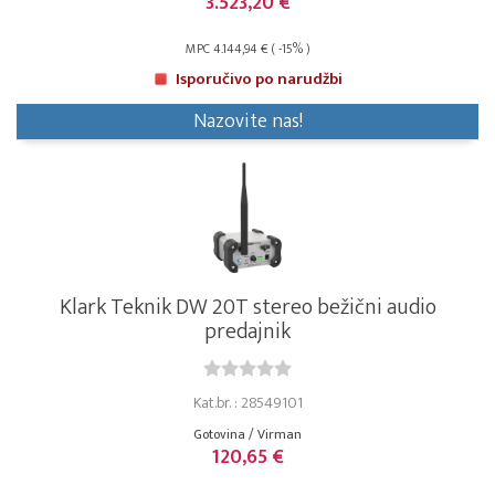
3.523,20 €
MPC 4.144,94 € ( -15% )
Isporučivo po narudžbi
Nazovite nas!
Klark Teknik DW 20T stereo bežični audio
predajnik
Kat.br. : 28549101
Gotovina / Virman
120,65 €