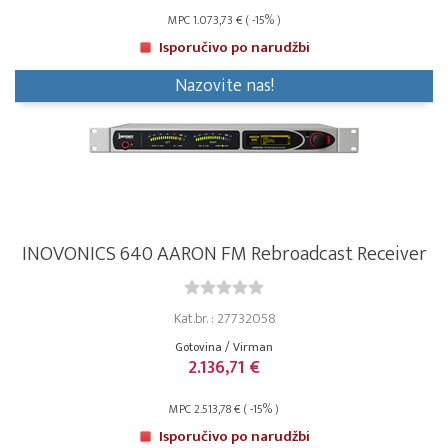
MPC 1.073,73 € ( -15% )
Isporučivo po narudžbi
Nazovite nas!
INOVONICS 640 AARON FM Rebroadcast Receiver
Kat.br. : 27732058
Gotovina / Virman
2.136,71 €
MPC 2.513,78 € ( -15% )
Isporučivo po narudžbi