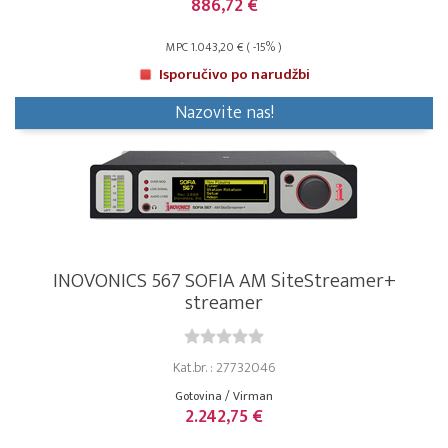
886,72 €
MPC 1.043,20 € ( -15% )
Isporučivo po narudžbi
Nazovite nas!
INOVONICS 567 SOFIA AM SiteStreamer+
streamer
Kat.br. : 27732046
Gotovina / Virman
2.242,75 €