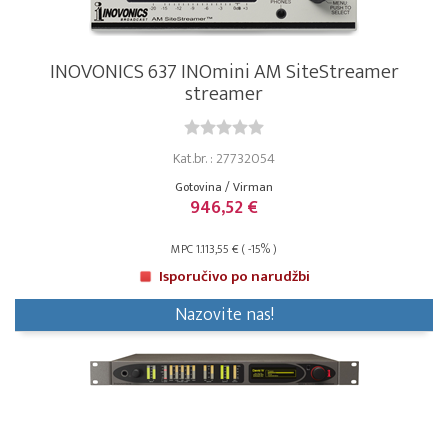
INOVONICS 637 INOmini AM SiteStreamer
streamer
Kat.br. : 27732054
Gotovina / Virman
946,52 €
MPC 1.113,55 € ( -15% )
Isporučivo po narudžbi
Nazovite nas!