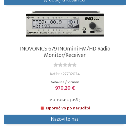
dodaj u košaricu
INOVONICS 679 INOmini FM/HD Radio
Monitor/Receiver
Kat.br. : 27732074
Gotovina / Virman
970,20 €
MPC 1.141,41 € ( -15% )
Isporučivo po narudžbi
Nazovite nas!