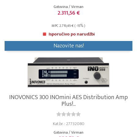
Gotovina / Virman
2.311,56 €
MPC 2.719,49 € ( -15% )
Isporučivo po narudžbi
Nazovite nas!
INOVONICS 300 INOmini AES Distribution Amp
Plus!...
Kat.br. : 27732080
Gotovina / Virman