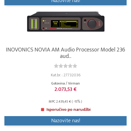
Nazovite nas!
INOVONICS NOVIA AM Audio Processor Model 236
aud...
Kat.br. : 27732036
Gotovina / Virman
2.073,53 €
MPC 2.439,45 € ( -15% )
Isporučivo po narudžbi
Nazovite nas!