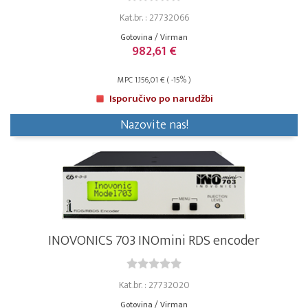
Kat.br. : 27732066
Gotovina / Virman
982,61 €
MPC 1.156,01 € ( -15% )
Isporučivo po narudžbi
Nazovite nas!
INOVONICS 703 INOmini RDS encoder
Kat.br. : 27732020
Gotovina / Virman