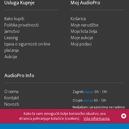
Usluga Kupnje
Moj AudioPro
Kako kupiti
Košarica
Politika privatnosti
Moje narudžbe
Jamstvo
Moja lista želja
Leasing
Moje aukcije
Izjava o sigurnosti on-line
Moji podaci
plaćanja
Aukcije
AudioPro Info
O nama
Zagreb
9h - 13h
danas
Kontakt
Osijek
9h - 13h
danas
Novosti
Nedjeljom i praznicima ne radimo
Mapa sajta
Kako bi vam omogućili bolje korisničko iskustvo, ova
stranica pohranjuje kolačiće (cookies).
Više informacija.