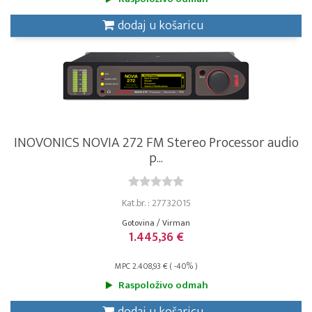
dodaj u košaricu
INOVONICS NOVIA 272 FM Stereo Processor audio
p...
Kat.br. : 27732015
Gotovina / Virman
1.445,36 €
MPC 2.408,93 € ( -40% )
Raspoloživo odmah