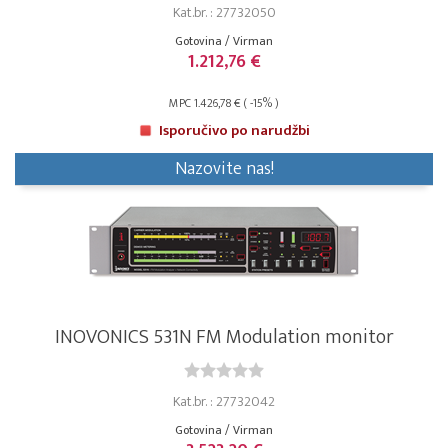
Kat.br. : 27732050
Gotovina / Virman
1.212,76 €
MPC 1.426,78 € ( -15% )
Isporučivo po narudžbi
Nazovite nas!
INOVONICS 531N FM Modulation monitor
Kat.br. : 27732042
Gotovina / Virman