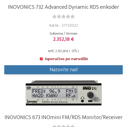
INOVONICS 732 Advanced Dynamic RDS enkoder
Kat.br. : 27732022
Gotovina / Virman
2.352,18 €
MPC 2.767,28 € ( -15% )
Isporučivo po narudžbi
Nazovite nas!
INOVONICS 673 INOmini FM/RDS Monitor/Receiver