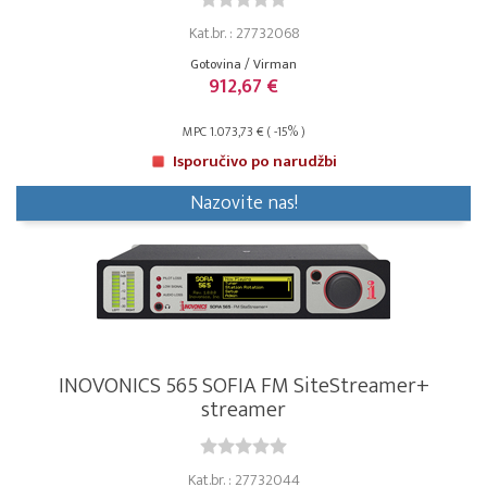
Kat.br. : 27732068
Gotovina / Virman
912,67 €
MPC 1.073,73 € ( -15% )
Isporučivo po narudžbi
Nazovite nas!
INOVONICS 565 SOFIA FM SiteStreamer+
streamer
Kat.br. : 27732044