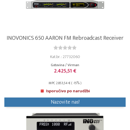
INOVONICS 650 AARON FM Rebroadcast Receiver
Kat.br. : 27732060
Gotovina / Virman
2.425,51 €
MPC 2.853,54 € ( -15% )
Isporučivo po narudžbi
Nazovite nas!