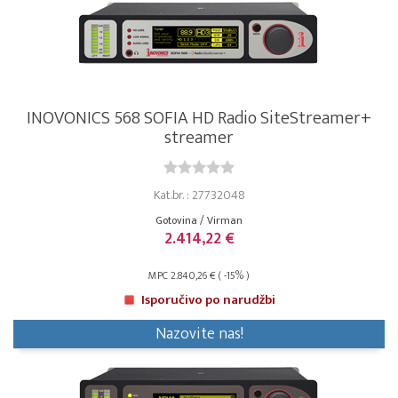
INOVONICS 568 SOFIA HD Radio SiteStreamer+
streamer
Kat.br. : 27732048
Gotovina / Virman
2.414,22 €
MPC 2.840,26 € ( -15% )
Isporučivo po narudžbi
Nazovite nas!