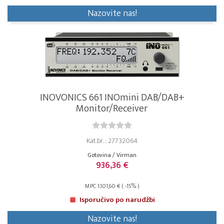
Nazovite nas!
INOVONICS 661 INOmini DAB/DAB+
Monitor/Receiver
Kat.br. : 27732064
Gotovina / Virman
936,36 €
MPC 1.101,60 € ( -15% )
Isporučivo po narudžbi
Nazovite nas!