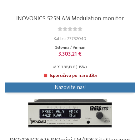
INOVONICS 525N AM Modulation monitor
Kat.br. : 27732040
Gotovina / Virman
3.303,21 €
MPC 3.886,13 € ( -15% )
Isporučivo po narudžbi
Nazovite nas!