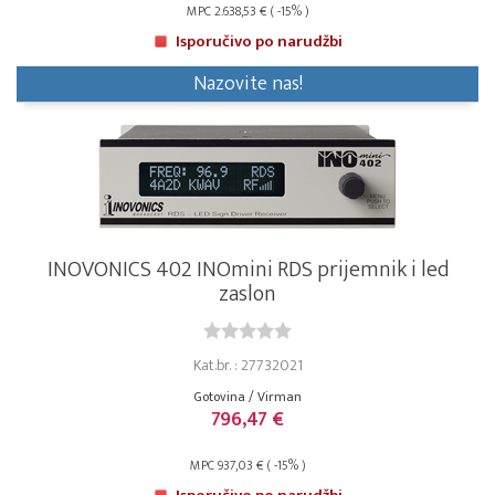
MPC 2.638,53 € ( -15% )
Isporučivo po narudžbi
Nazovite nas!
INOVONICS 402 INOmini RDS prijemnik i led
zaslon
Kat.br. : 27732021
Gotovina / Virman
796,47 €
MPC 937,03 € ( -15% )