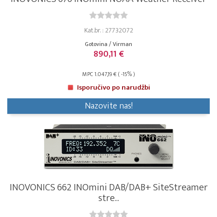
Kat.br. : 27732072
Gotovina / Virman
890,11 €
MPC 1.047,19 € ( -15% )
Isporučivo po narudžbi
Nazovite nas!
INOVONICS 662 INOmini DAB/DAB+ SiteStreamer
stre...