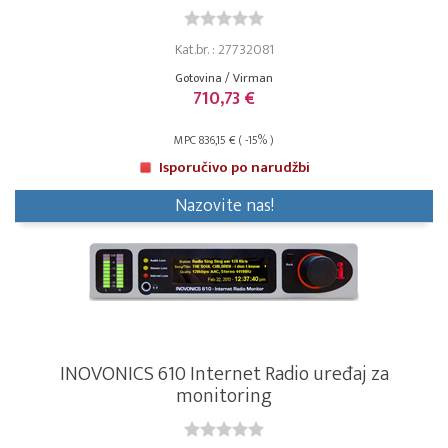
Kat.br. : 27732081
Gotovina / Virman
710,73 €
MPC 836,15 € ( -15% )
Isporučivo po narudžbi
Nazovite nas!
INOVONICS 610 Internet Radio uređaj za
monitoring