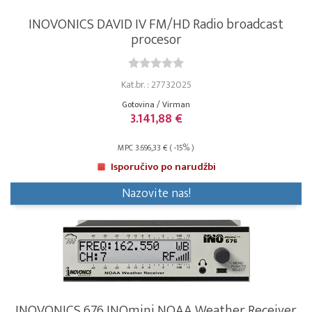
INOVONICS DAVID IV FM/HD Radio broadcast
procesor
Kat.br. : 27732025
Gotovina / Virman
3.141,88 €
MPC 3.696,33 € ( -15% )
Isporučivo po narudžbi
Nazovite nas!
INOVONICS 676 INOmini NOAA Weather Receiver