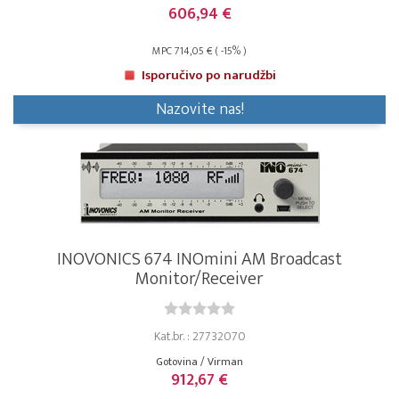
606,94 €
MPC 714,05 € ( -15% )
Isporučivo po narudžbi
Nazovite nas!
INOVONICS 674 INOmini AM Broadcast
Monitor/Receiver
Kat.br. : 27732070
Gotovina / Virman
912,67 €