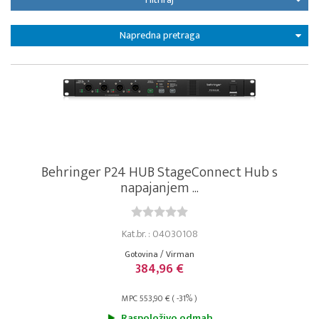
Napredna pretraga
Behringer P24 HUB StageConnect Hub s
napajanjem ...
Kat.br. : 04030108
Gotovina / Virman
384,96 €
MPC 553,90 € ( -31% )
Raspoloživo odmah