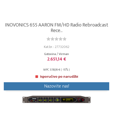
INOVONICS 655 AARON FM/HD Radio Rebroadcast
Rece...
Kat.br. : 27732062
Gotovina / Virman
2.651,14 €
MPC 3.118,99 € ( -15% )
Isporučivo po narudžbi
Nazovite nas!