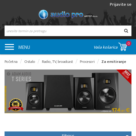
Prijavite se
0
MENU
Vaša košarica
Početna
Ostalo
Radio, TV, broadcast
Procesori
Za emitiranje
Filtriraj