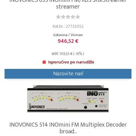
INOVONICS 635 INOmini FM/RDS SiteStreamer
streamer
Kat.br. : 27732052
Gotovina / Virman
946,52 €
MPC 1.113,55 € ( -15% )
Isporučivo po narudžbi
Nazovite nas!
INOVONICS 514 INOmini FM Multiplex Decoder
broad...