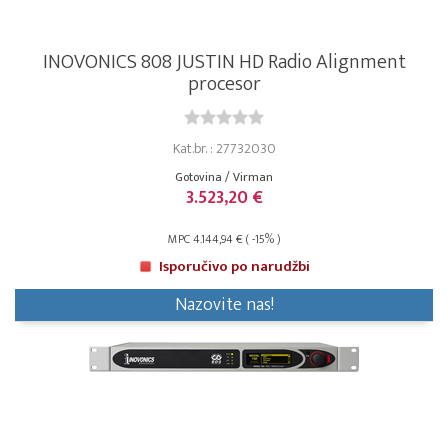
INOVONICS 808 JUSTIN HD Radio Alignment
procesor
Kat.br. : 27732030
Gotovina / Virman
3.523,20 €
MPC 4.144,94 € ( -15% )
Isporučivo po narudžbi
Nazovite nas!