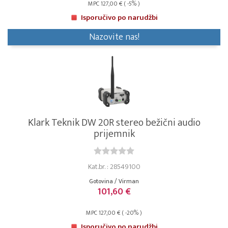
MPC 127,00 € ( -5% )
Isporučivo po narudžbi
Nazovite nas!
Klark Teknik DW 20R stereo bežični audio
prijemnik
Kat.br. : 28549100
Gotovina / Virman
101,60 €
MPC 127,00 € ( -20% )
Isporučivo po narudžbi