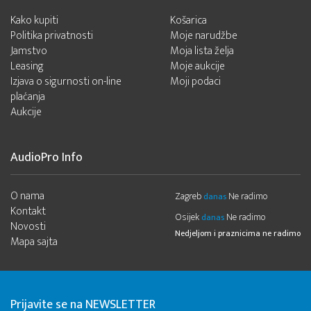
Kako kupiti
Košarica
Politika privatnosti
Moje narudžbe
Jamstvo
Moja lista želja
Leasing
Moje aukcije
Izjava o sigurnosti on-line
Moji podaci
plaćanja
Aukcije
AudioPro Info
O nama
Zagreb
Ne radimo
danas
Kontakt
Osijek
Ne radimo
danas
Novosti
Nedjeljom i praznicima ne radimo
Mapa sajta
Prijavite se na NEWSLETTER