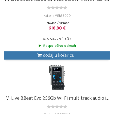
Kat.br. : MER55020
Gotovina / Virman
618,80 €
MPC 728,00 € ( -15% )
Raspoloživo odmah
dodaj u košaricu
M-Live B.Beat Evo 256Gb Wi-Fi multitrack audio i...