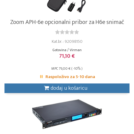
Zoom APH-6e opcionalni pribor za H6e snimač
Kat.br. : 92098150
Gotovina / Virman
71,10 €
MPC 79,00 € ( -10% )
Raspoloživo za 5-10 dana
dodaj u košaricu