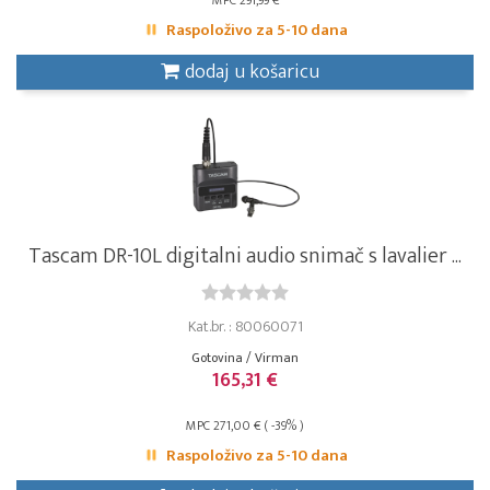
MPC 291,99 €
Raspoloživo za 5-10 dana
dodaj u košaricu
Tascam DR-10L digitalni audio snimač s lavalier ...
Kat.br. : 80060071
Gotovina / Virman
165,31 €
MPC 271,00 € ( -39% )
Raspoloživo za 5-10 dana