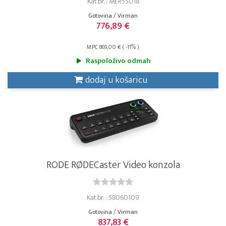
Kat.br. : MER55018
Gotovina / Virman
776,89 €
MPC 869,00 € ( -11% )
Raspoloživo odmah
dodaj u košaricu
RODE RØDECaster Video konzola
Kat.br. : 58060109
Gotovina / Virman
837,83 €