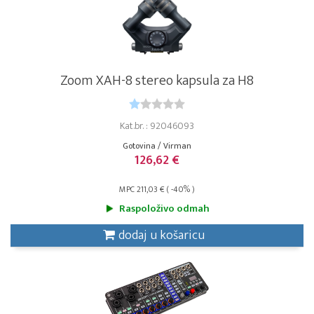
Zoom XAH-8 stereo kapsula za H8
Kat.br. : 92046093
Gotovina / Virman
126,62 €
MPC 211,03 € ( -40% )
Raspoloživo odmah
dodaj u košaricu