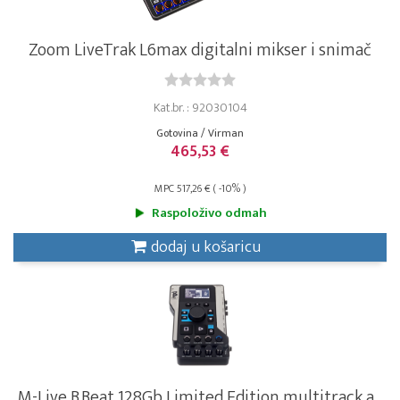
Zoom LiveTrak L6max digitalni mikser i snimač
Kat.br. : 92030104
Gotovina / Virman
465,53 €
MPC 517,26 € ( -10% )
Raspoloživo odmah
dodaj u košaricu
M-Live B.Beat 128Gb Limited Edition multitrack a...