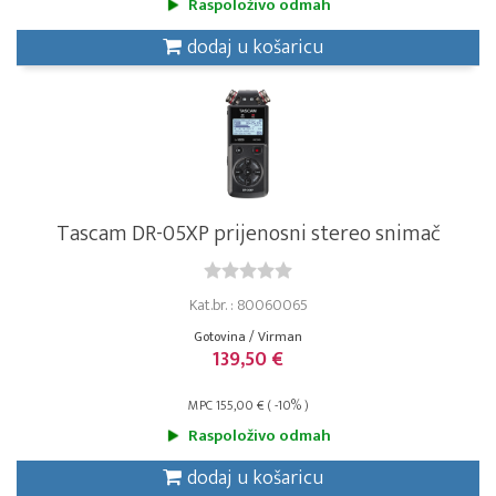
Raspoloživo odmah
dodaj u košaricu
Tascam DR-05XP prijenosni stereo snimač
Kat.br. : 80060065
Gotovina / Virman
139,50 €
MPC 155,00 € ( -10% )
Raspoloživo odmah
dodaj u košaricu