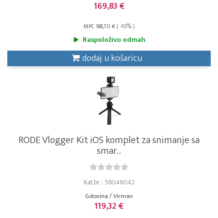
169,83 €
MPC 188,70 € ( -10% )
Raspoloživo odmah
dodaj u košaricu
RODE Vlogger Kit iOS komplet za snimanje sa
smar...
Kat.br. : 58046042
Gotovina / Virman
119,32 €