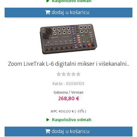
Raspoloživo odmah
dodaj u košaricu
Zoom LiveTrak L‑6 digitalni mikser i višekanalni...
Kat.br. : 92030105
Gotovina / Virman
268,80 €
MPC 400,00 € ( -33% )
Raspoloživo odmah
dodaj u košaricu