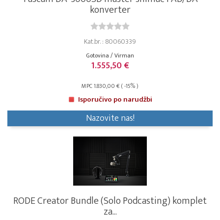
konverter
Kat.br. : 80060339
Gotovina / Virman
1.555,50 €
MPC 1.830,00 € ( -15% )
Isporučivo po narudžbi
Nazovite nas!
RODE Creator Bundle (Solo Podcasting) komplet
za...