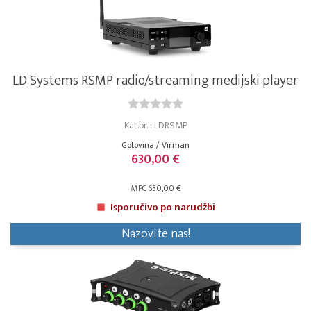
LD Systems RSMP radio/streaming medijski player
Kat.br. : LDRSMP
Gotovina / Virman
630,00 €
MPC 630,00 €
Isporučivo po narudžbi
Nazovite nas!