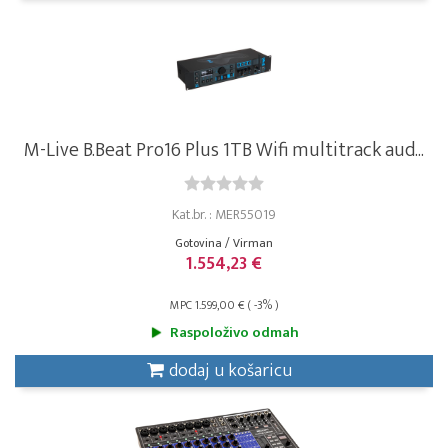
M-Live B.Beat Pro16 Plus 1TB Wifi multitrack aud...
Kat.br. : MER55019
Gotovina / Virman
1.554,23 €
MPC 1.599,00 € ( -3% )
Raspoloživo odmah
dodaj u košaricu