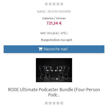
Kat.br. : 26-010-000459
Gotovina / Virman
721,34 €
MPC 1.150,46 € ( -37% )
Raspoloživo na upit
Nazovite nas!
RODE Ultimate Podcaster Bundle (Four-Person
Podc...