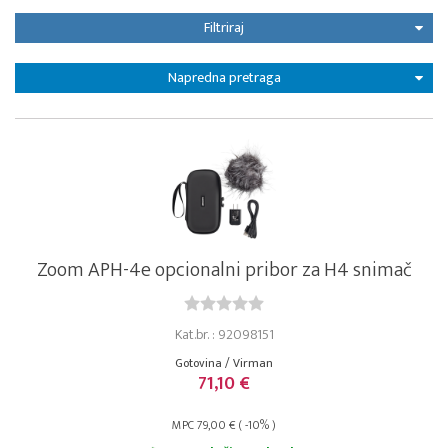
Filtriraj
Napredna pretraga
Zoom APH-4e opcionalni pribor za H4 snimač
Kat.br. : 92098151
Gotovina / Virman
71,10 €
MPC 79,00 € ( -10% )