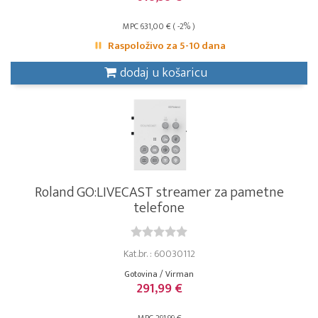
MPC 631,00 € ( -2% )
Raspoloživo za 5-10 dana
dodaj u košaricu
Roland GO:LIVECAST streamer za pametne
telefone
Kat.br. : 60030112
Gotovina / Virman
291,99 €