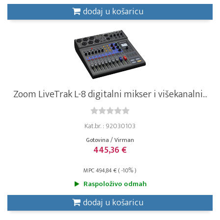
dodaj u košaricu
Zoom LiveTrak L-8 digitalni mikser i višekanalni...
Kat.br. : 92030103
Gotovina / Virman
445,36 €
MPC 494,84 € ( -10% )
Raspoloživo odmah
dodaj u košaricu