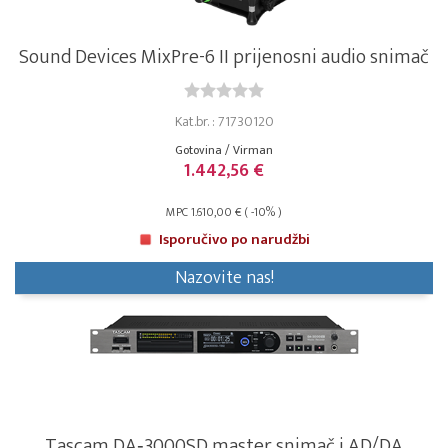
Sound Devices MixPre-6 II prijenosni audio snimač
Kat.br. : 71730120
Gotovina / Virman
1.442,56 €
MPC 1.610,00 € ( -10% )
Isporučivo po narudžbi
Nazovite nas!
Tascam DA‑3000SD master snimač i AD/DA