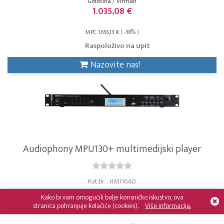
Gotovina / Virman
1.035,08 €
MPC 1.656,13 € ( -38% )
Raspoloživo na upit
Nazovite nas!
Audiophony MPU130+ multimedijski player
Kat.br. : HM11640
Gotovina / Virman
Kako bi vam omogućili bolje korisničko iskustvo, ova
539,10 €
stranica pohranjuje kolačiće (cookies).
Više informacija.