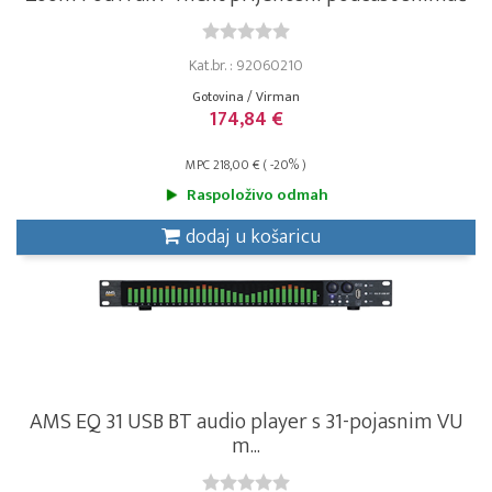
Kat.br. : 92060210
Gotovina / Virman
174,84 €
MPC 218,00 € ( -20% )
Raspoloživo odmah
dodaj u košaricu
AMS EQ 31 USB BT audio player s 31-pojasnim VU
m...