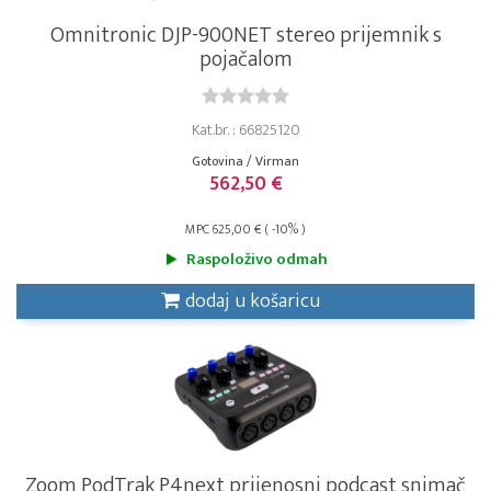
Omnitronic DJP-900NET stereo prijemnik s
pojačalom
Kat.br. : 66825120
Gotovina / Virman
562,50 €
MPC 625,00 € ( -10% )
Raspoloživo odmah
dodaj u košaricu
Zoom PodTrak P4next prijenosni podcast snimač