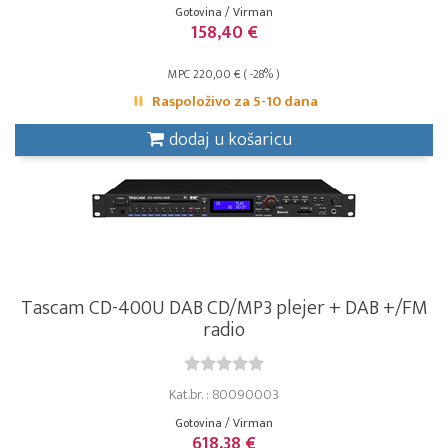
Gotovina / Virman
158,40 €
MPC 220,00 € ( -28% )
Raspoloživo za 5-10 dana
dodaj u košaricu
Tascam CD-400U DAB CD/MP3 plejer + DAB +/FM
radio
Kat.br. : 80090003
Gotovina / Virman
618,38 €