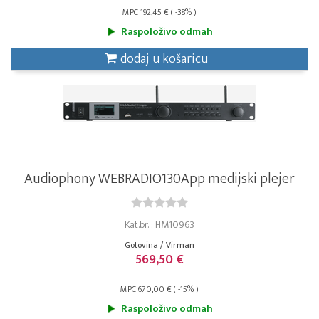
MPC 192,45 € ( -38% )
Raspoloživo odmah
dodaj u košaricu
Audiophony WEBRADIO130App medijski plejer
Kat.br. : HM10963
Gotovina / Virman
569,50 €
MPC 670,00 € ( -15% )
Raspoloživo odmah