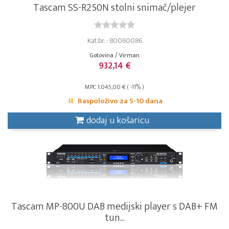
Tascam SS-R250N stolni snimač/plejer
Kat.br. : 80060086
Gotovina / Virman
932,14 €
MPC 1.045,00 € ( -11% )
Raspoloživo za 5-10 dana
dodaj u košaricu
Tascam MP-800U DAB medijski player s DAB+ FM
tun...