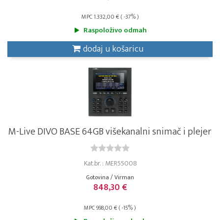
MPC 1.332,00 € ( -37% )
Raspoloživo odmah
dodaj u košaricu
M-Live DIVO BASE 64GB višekanalni snimač i plejer
Kat.br. : MER55008
Gotovina / Virman
848,30 €
MPC 998,00 € ( -15% )