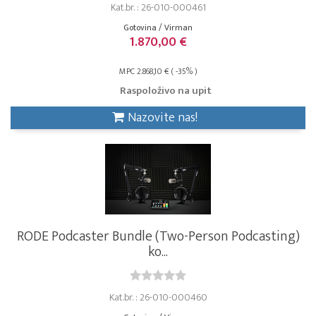
Kat.br. : 26-010-000461
Gotovina / Virman
1.870,00 €
MPC 2.868,10 € ( -35% )
Raspoloživo na upit
Nazovite nas!
RODE Podcaster Bundle (Two-Person Podcasting)
ko...
Kat.br. : 26-010-000460