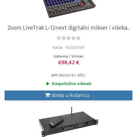
Zoom LiveTrak L‑12next digitalni mikser i višeka...
Kat.br. : 92030199
Gotovina / Virman
698,42 €
MPC 940,00 € ( -26% )
Raspoloživo odmah
dodaj u košaricu