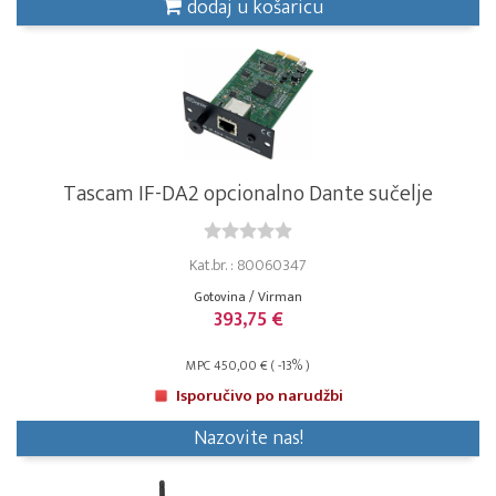
dodaj u košaricu
Tascam IF-DA2 opcionalno Dante sučelje
Kat.br. : 80060347
Gotovina / Virman
393,75 €
MPC 450,00 € ( -13% )
Isporučivo po narudžbi
Nazovite nas!