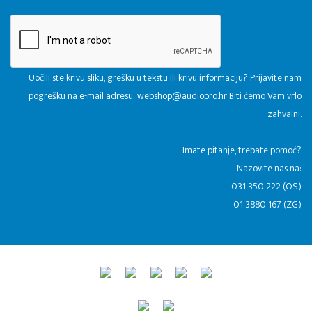
Uočili ste krivu sliku, grešku u tekstu ili krivu informaciju? Prijavite nam
pogrešku na e-mail adresu:
webshop@audiopro.hr
Biti ćemo Vam vrlo
zahvalni.
​Imate pitanje, trebate pomoć?
Nazovite nas na:
031 350 222 (OS)
01 3880 167 (ZG)