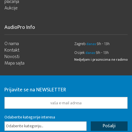
plaćanja
Aukcije
AudioPro Info
O nama
Zagreb
9h - 13h
danas
Kontakt
Osijek
9h - 13h
danas
Novosti
Nedjeljom i praznicima ne radimo
Mapa sajta
Prijavite se na NEWSLETTER
Odaberite kategorije interesa
Odaberite kategoriju...