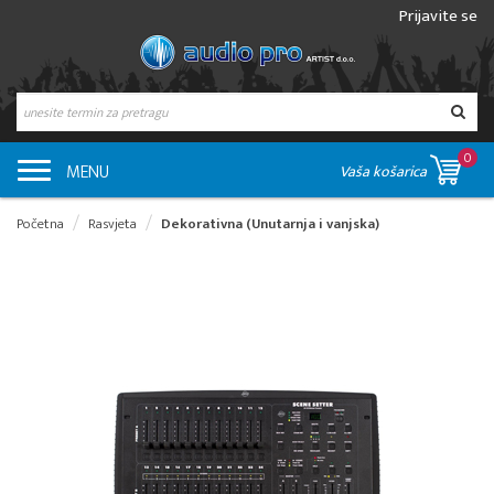
Prijavite se
0
MENU
Vaša košarica
Početna
Rasvjeta
Dekorativna (Unutarnja i vanjska)