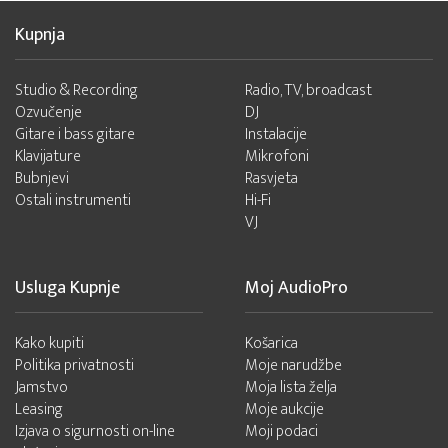
Kupnja
Studio & Recording
Radio, TV, broadcast
Ozvučenje
DJ
Gitare i bass gitare
Instalacije
Klavijature
Mikrofoni
Bubnjevi
Rasvjeta
Ostali instrumenti
Hi-Fi
VJ
Usluga Kupnje
Moj AudioPro
Kako kupiti
Košarica
Politika privatnosti
Moje narudžbe
Jamstvo
Moja lista želja
Leasing
Moje aukcije
Izjava o sigurnosti on-line
Moji podaci