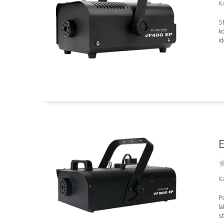
K
St
k
id
E
K
P
l
st