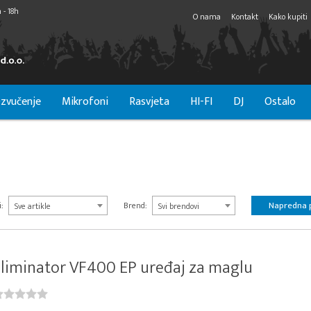
 - 18h
O nama
Kontakt
Kako kupiti
zvučenje
Mikrofoni
Rasvjeta
HI-FI
DJ
Ostalo
Napredna 
:
Brend:
Sve artikle
Svi brendovi
liminator VF400 EP uređaj za maglu