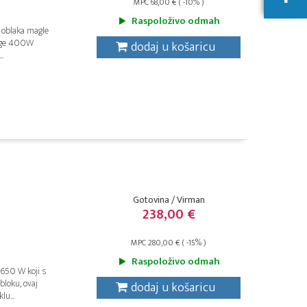
MPC 68,00 € ( -10% )
Raspoloživo odmah
 oblaka magle
nage 400W
dodaj u košaricu
.
Gotovina / Virman
238,00 €
MPC 280,00 € ( -15% )
Raspoloživo odmah
1650 W koji s
loku, ovaj
dodaj u košaricu
lu...