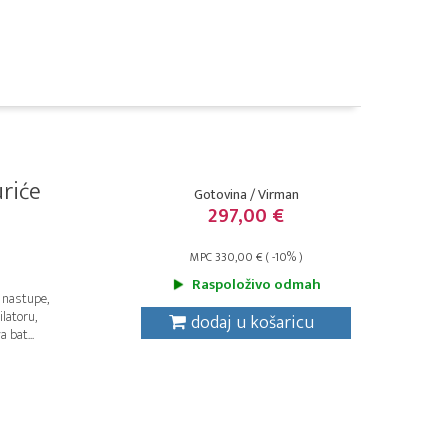
riće
Gotovina / Virman
297,00 €
MPC 330,00 € ( -10% )
Raspoloživo odmah
 nastupe,
latoru,
dodaj u košaricu
 bat...