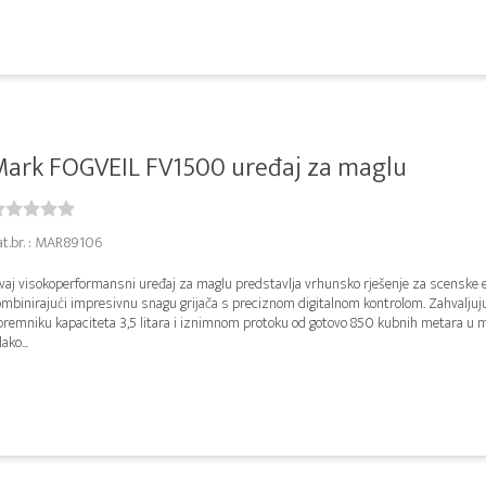
Mark FOGVEIL FV1500 uređaj za maglu
at.br. : MAR89106
vaj visokoperformansni uređaj za maglu predstavlja vrhunsko rješenje za scenske e
ombinirajući impresivnu snagu grijača s preciznom digitalnom kontrolom. Zahvaljuj
premniku kapaciteta 3,5 litara i iznimnom protoku od gotovo 850 kubnih metara u m
lako...