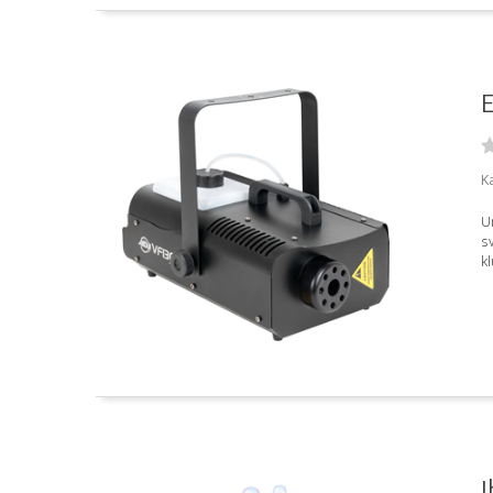
E
K
U
sv
kl
I