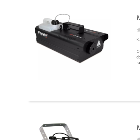
K
O
d
ra
M