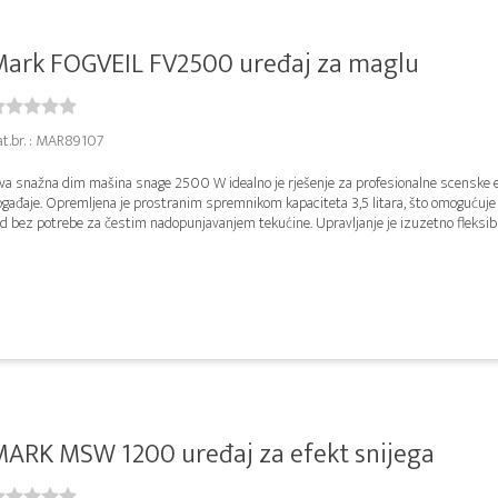
Mark FOGVEIL FV2500 uređaj za maglu
at.br. : MAR89107
va snažna dim mašina snage 2500 W idealno je rješenje za profesionalne scenske e
ogađaje. Opremljena je prostranim spremnikom kapaciteta 3,5 litara, što omogućuje
d bez potrebe za čestim nadopunjavanjem tekućine. Upravljanje je izuzetno fleksibil
ARK MSW 1200 uređaj za efekt snijega