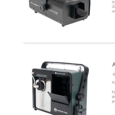
I
Zn
un
A
K
F
o
je