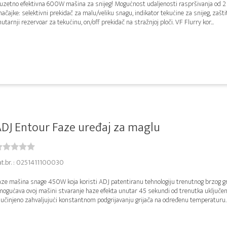
zuzetno efektivna 600W mašina za snijeg! Mogućnost udaljenosti raspršivanja od 2
ačajke: selektivni prekidač za malu/veliku snagu, indikator tekućine za snijeg, zašt
utarnji rezervoar za tekućinu, on/off prekidač na stražnjoj ploči. VF Flurry kor...
DJ Entour Faze uređaj za maglu
at.br. : 0251411100030
aze mašina snage 450W koja koristi ADJ patentiranu tehnologiju trenutnog brzog gr
mogućava ovoj mašini stvaranje haze efekta unutar 45 sekundi od trenutka uključen
 učinjeno zahvaljujući konstantnom podgrijavanju grijača na određenu temperaturu. 