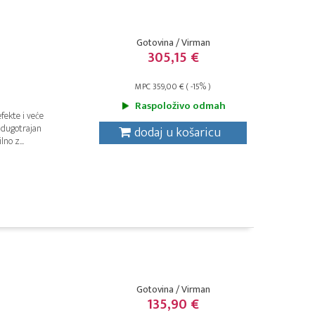
Gotovina / Virman
305,15 €
MPC 359,00 € ( -15% )
Raspoloživo odmah
fekte i veće
 dugotrajan
dodaj u košaricu
no z...
Gotovina / Virman
135,90 €