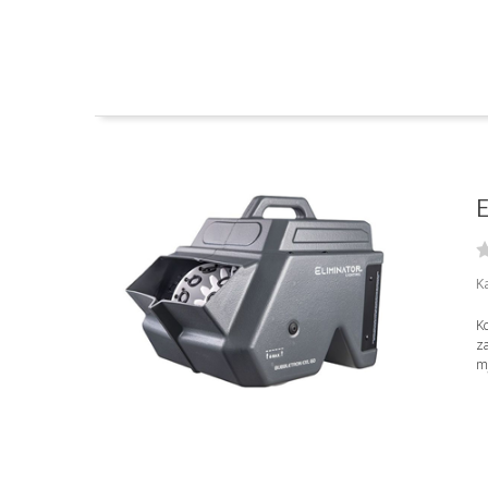
E
K
Ko
za
mj