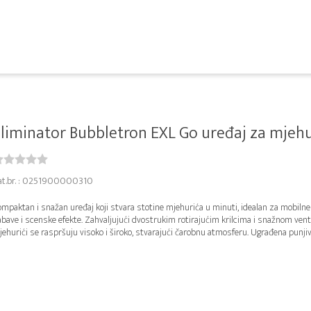
liminator Bubbletron EXL Go uređaj za mjehu
at.br. : 0251900000310
mpaktan i snažan uređaj koji stvara stotine mjehurića u minuti, idealan za mobilne
bave i scenske efekte. Zahvaljujući dvostrukim rotirajućim krilcima i snažnom venti
ehurići se raspršuju visoko i široko, stvarajući čarobnu atmosferu. Ugrađena punjiva