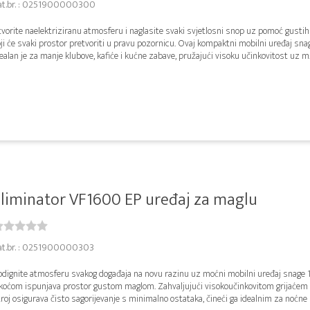
at.br. : 0251900000300
vorite naelektriziranu atmosferu i naglasite svaki svjetlosni snop uz pomoć gustih
oji će svaki prostor pretvoriti u pravu pozornicu. Ovaj kompaktni mobilni uređaj s
ealan je za manje klubove, kafiće i kućne zabave, pružajući visoku učinkovitost uz m..
liminator VF1600 EP uređaj za maglu
at.br. : 0251900000303
odignite atmosferu svakog događaja na novu razinu uz moćni mobilni uređaj snage 
akoćom ispunjava prostor gustom maglom. Zahvaljujući visokoučinkovitom grijaćem b
roj osigurava čisto sagorijevanje s minimalno ostataka, čineći ga idealnim za noćne k