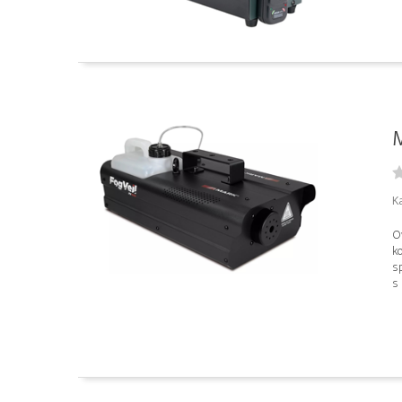
K
O
k
s
s 