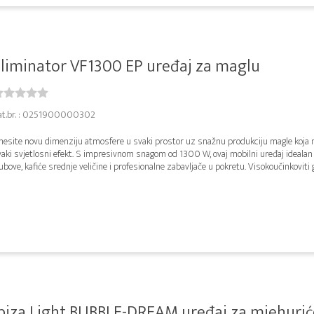
liminator VF1300 EP uređaj za maglu
at.br. : 0251900000302
nesite novu dimenziju atmosfere u svaki prostor uz snažnu produkciju magle koja 
aki svjetlosni efekt. S impresivnom snagom od 1300 W, ovaj mobilni uređaj idealan
ubove, kafiće srednje veličine i profesionalne zabavljače u pokretu. Visokoučinkoviti gr
biza Light BUBBLE-DREAM uređaj za mjehuriće i