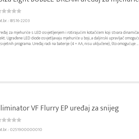
t.br. : IBS16-2203
eđaj za mjehuriće s LED osvjetljenjem i rotirajućim kotačićem koji stvara dinamiča
ekt. Ugrađene LED diode osvjetljavaju mjehuriće u boji, a daljinski upravljač omoguć
svjetnih programa. Uređaj radi na baterije (4 × AA, nisu uključene), što omogućuje ...
liminator VF Flurry EP uređaj za snijeg
at.br. : 0251900000010