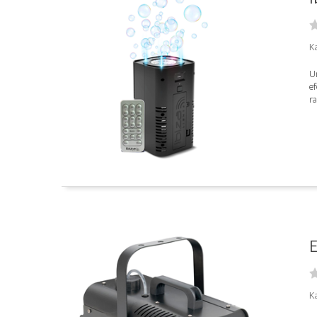
Ka
Ur
ef
ra
E
K