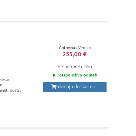
Gotovina / Virman
255,00 €
MPC 300,00 € ( -15% )
Raspoloživo odmah
fekte,
ući
dodaj u košaricu
inuti, sustav