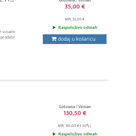
Gotovina / Virman
35,00 €
MPC 35,00 €
Raspoloživo odmah
n vizualni
uje odabir
dodaj u košaricu
Gotovina / Virman
130,50 €
MPC 145,00 € ( -10% )
Raspoloživo odmah