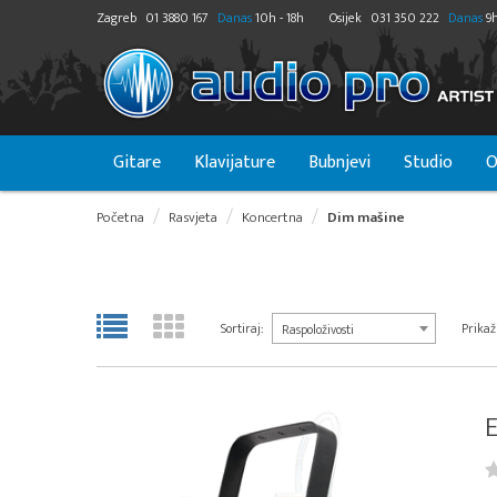
Zagreb
01 3880 167
Danas
10h - 18h
Osijek
031 350 222
Danas
9h
Gitare
Klavijature
Bubnjevi
Studio
O
Početna
Rasvjeta
Koncertna
Dim mašine
Sortiraj:
Prikaži
Raspoloživosti
E