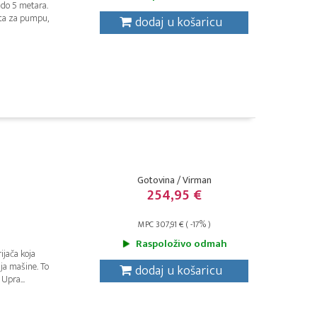
 do 5 metara.
ita za pumpu,
dodaj u košaricu
Gotovina / Virman
254,95 €
MPC 307,91 € ( -17% )
Raspoloživo odmah
ijača koja
ja mašine. To
dodaj u košaricu
Upra...