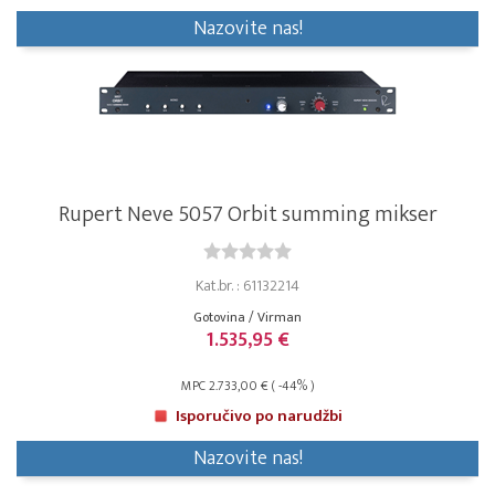
Nazovite nas!
Rupert Neve 5057 Orbit summing mikser
Kat.br. : 61132214
Gotovina / Virman
1.535,95 €
MPC 2.733,00 € ( -44% )
Isporučivo po narudžbi
Nazovite nas!