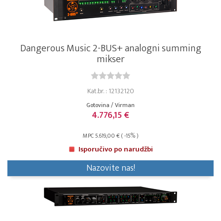
Dangerous Music 2-BUS+ analogni summing
mikser
Kat.br. : 12132120
Gotovina / Virman
4.776,15 €
MPC 5.619,00 € ( -15% )
Isporučivo po narudžbi
Nazovite nas!