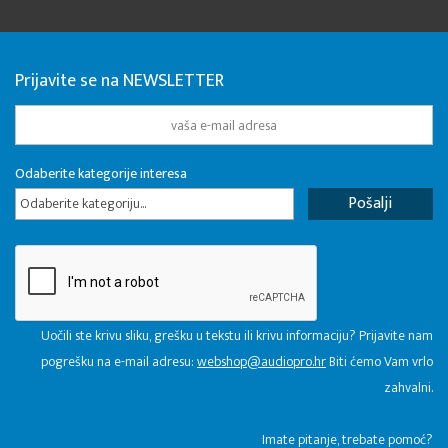
Prijavite se na NEWSLETTER
Odaberite kategorije interesa
Odaberite kategoriju...
Uočili ste krivu sliku, grešku u tekstu ili krivu informaciju? Prijavite nam
pogrešku na e-mail adresu:
webshop@audiopro.hr
Biti ćemo Vam vrlo
zahvalni.
​Imate pitanje, trebate pomoć?