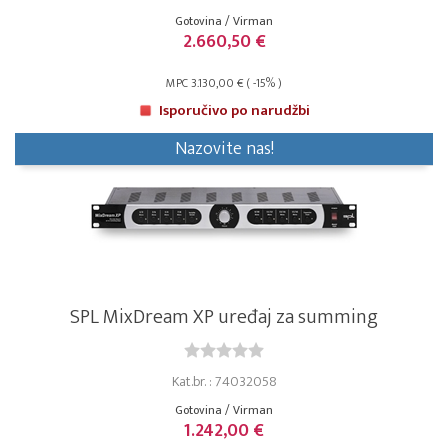
Gotovina / Virman
2.660,50 €
MPC 3.130,00 € ( -15% )
Isporučivo po narudžbi
Nazovite nas!
SPL MixDream XP uređaj za summing
Kat.br. : 74032058
Gotovina / Virman
1.242,00 €