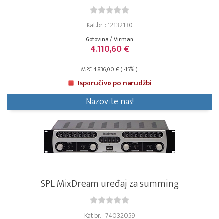
Kat.br. : 12132130
Gotovina / Virman
4.110,60 €
MPC 4.836,00 € ( -15% )
Isporučivo po narudžbi
Nazovite nas!
SPL MixDream uređaj za summing
Kat.br. : 74032059