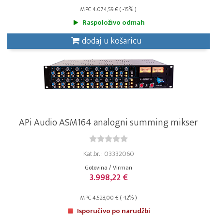
MPC 4.074,59 € ( -15% )
Raspoloživo odmah
dodaj u košaricu
APi Audio ASM164 analogni summing mikser
Kat.br. : 03332060
Gotovina / Virman
3.998,22 €
MPC 4.528,00 € ( -12% )
Isporučivo po narudžbi