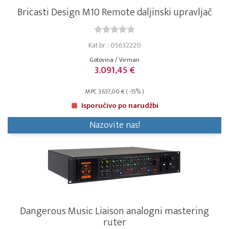
Bricasti Design M10 Remote daljinski upravljač
Kat.br. : 05632220
Gotovina / Virman
3.091,45 €
MPC 3.637,00 € ( -15% )
Isporučivo po narudžbi
Nazovite nas!
Dangerous Music Liaison analogni mastering
ruter