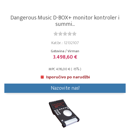
Dangerous Music D-BOX+ monitor kontroler i
summi...
Kat.br. : 12132107
Gotovina / Virman
3.498,60 €
MPC 4.116,00 € ( -15% )
Isporučivo po narudžbi
Nazovite nas!