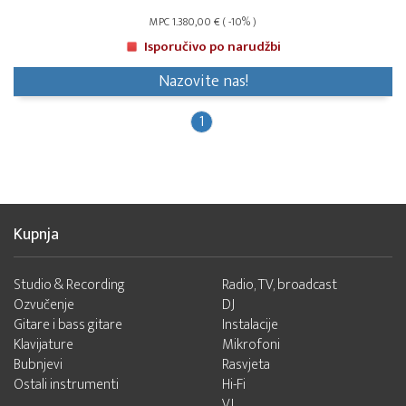
MPC 1.380,00 € ( -10% )
Isporučivo po narudžbi
Nazovite nas!
1
Kupnja
Studio & Recording
Radio, TV, broadcast
Ozvučenje
DJ
Gitare i bass gitare
Instalacije
Klavijature
Mikrofoni
Bubnjevi
Rasvjeta
Ostali instrumenti
Hi-Fi
VJ