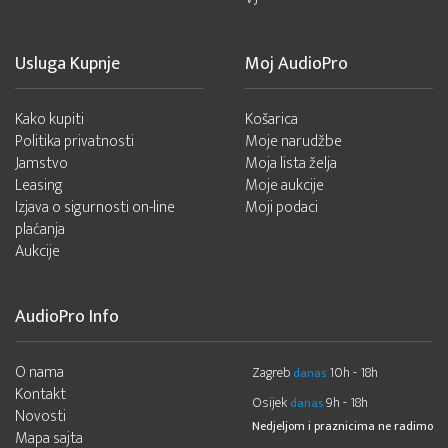
Usluga Kupnje
Moj AudioPro
Kako kupiti
Košarica
Politika privatnosti
Moje narudžbe
Jamstvo
Moja lista želja
Leasing
Moje aukcije
Izjava o sigurnosti on-line
Moji podaci
plaćanja
Aukcije
AudioPro Info
O nama
Zagreb
10h - 18h
danas
Kontakt
Osijek
9h - 18h
danas
Novosti
Nedjeljom i praznicima ne radimo
Mapa sajta