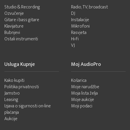
Studio & Recording
Radio, TV, broadcast
Ozvučenje
DJ
Gitare i bass gitare
Instalacije
Klavijature
Mikrofoni
Bubnjevi
Rasvjeta
Ostali instrumenti
Hi-Fi
VJ
Usluga Kupnje
Moj AudioPro
Kako kupiti
Košarica
Politika privatnosti
Moje narudžbe
Jamstvo
Moja lista želja
Leasing
Moje aukcije
Izjava o sigurnosti on-line
Moji podaci
plaćanja
Aukcije