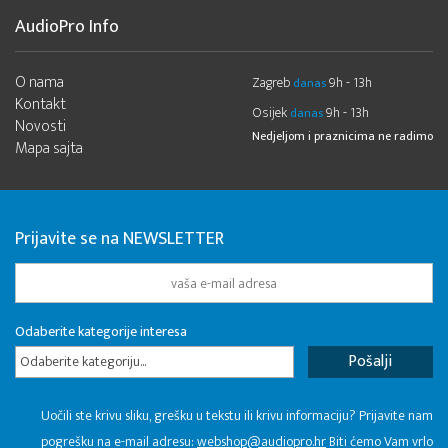
AudioPro Info
O nama
Zagreb
9h - 13h
danas
Kontakt
Osijek
9h - 13h
danas
Novosti
Nedjeljom i praznicima ne radimo
Mapa sajta
Prijavite se na NEWSLETTER
Odaberite kategorije interesa
Odaberite kategoriju...
Uočili ste krivu sliku, grešku u tekstu ili krivu informaciju? Prijavite nam
pogrešku na e-mail adresu:
webshop@audiopro.hr
Biti ćemo Vam vrlo