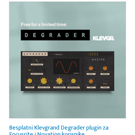
Besplatni Klevgrand Degrader plugin za
Focusrite i Novation korisnike