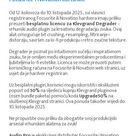
Od 12. kolovoza do 10. listopada 2025., svi vlasnici
registriranog Focusrite ili Novation hardvera imaju priliku
preuzeti
besplatnu licencu za Klevgrand Degrader
–
vrhunski audio plugin za kreativnu degradaciju zvuka. Ovaj
alat omogućuje bit crushing, resampling, filtriranje i
distorziju, savršen za lo-fi produkciju i retro zvučne teksture.
Degrader je poznat po intuitivnom sučelju i inspirativnom
zvuku, te je omiljen među eksperimentalnim producentima i
ljubiteljima lo-fi estetike. Licenca se može preuzeti putem
korisničkog računa na Focusrite ili Novation web stranici, uz
uvjet da je hardver registriran.
Uz besplatni plugin, korisnici mogu iskoristiti i ekskluzivni
popust od
50%
na sljedeću kupnju Klevgrand pluginova
(osim bundle paketa) pomoću koda
Upgrade50%
na
službenoj Klevgrand stranici. Ova ponuda također vrijedi do
10. listopada 2025.
Ne propustite ovu priliku da obogatite svoj produkcijski
arsenal vrhunskim alatima za zvuk!
Audio Pro
je ekskluzivni distributer Focusrite i Novation