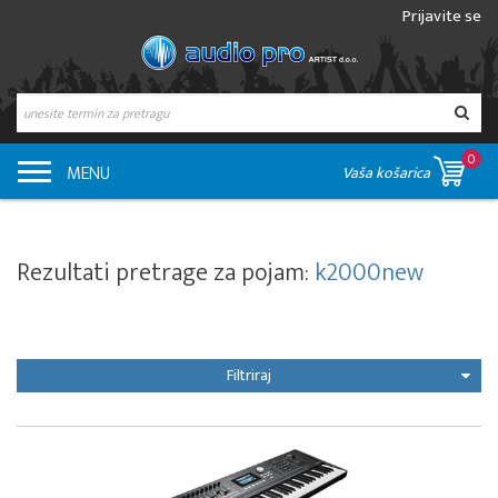
Prijavite se
0
MENU
Vaša košarica
Rezultati pretrage za pojam:
k2000new
Filtriraj