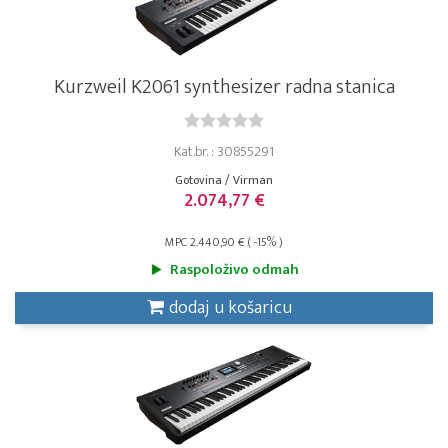
Kurzweil K2061 synthesizer radna stanica
Kat.br. : 30855291
Gotovina / Virman
2.074,77 €
MPC 2.440,90 € ( -15% )
Raspoloživo odmah
dodaj u košaricu