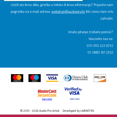
Uočili ste krivu sliku, grešku u tekstu ili krivu informaciju? Prijavite nam
pogrešku na e-mail adresu:
webshop@audiopro.hr
Biti ćemo Vam vrlo
zahvalni.
​Imate pitanje, trebate pomoć?
Nazovite nas na:
031 350 222 (OS)
01 3880 167 (ZG)
© 2015 - 2026 Audio Pro Artist
Developed by LABNET.RS