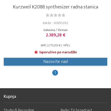
Kurzweil K2088 synthesizer radna stanica
Kat.br. : 30855292
Gotovina / Virman
2.389,28 €
MPC 2.775,00 € ( -14% )
Isporučivo po narudžbi
Nazovite nas!
1
Kupnja
Studio & Recording
Radio, TV, broadcast