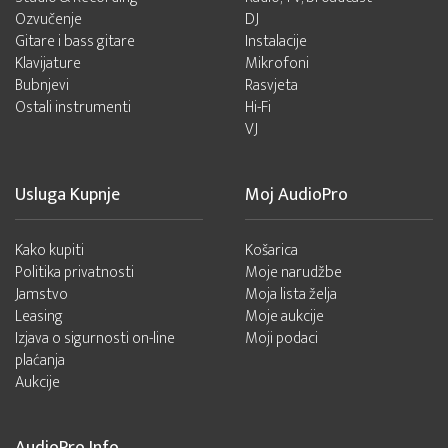
Ozvučenje
DJ
Gitare i bass gitare
Instalacije
Klavijature
Mikrofoni
Bubnjevi
Rasvjeta
Ostali instrumenti
Hi-Fi
VJ
Usluga Kupnje
Moj AudioPro
Kako kupiti
Košarica
Politika privatnosti
Moje narudžbe
Jamstvo
Moja lista želja
Leasing
Moje aukcije
Izjava o sigurnosti on-line
Moji podaci
plaćanja
Aukcije